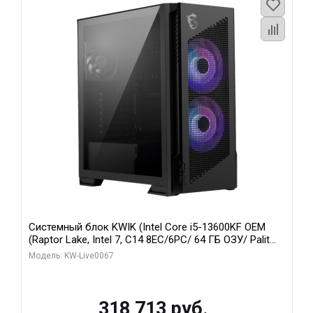
Системный блок KWIK (Intel Core i5-13600KF OEM
(Raptor Lake, Intel 7, C14 8EC/6PC/ 64 ГБ ОЗУ/ Palit
RTX5080 GAMINGPRO OC 16GB GDDR7 256bit 3xDP
Модель: KW-Live0067
HD/ 960 ГБ SSD)
318 713 руб.