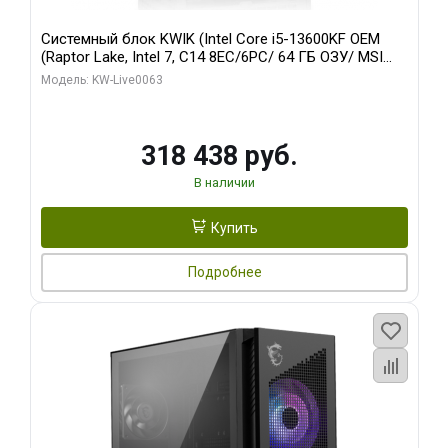
Системный блок KWIK (Intel Core i5-13600KF OEM
(Raptor Lake, Intel 7, C14 8EC/6PC/ 64 ГБ ОЗУ/ MSI
RTX5080 VENTUS 3X OC 16GB GDDR7 256bit 3xDP
Модель: KW-Live0063
HDMI/ 512 ГБ SSD)
318 438 руб.
В наличии
Купить
Подробнее