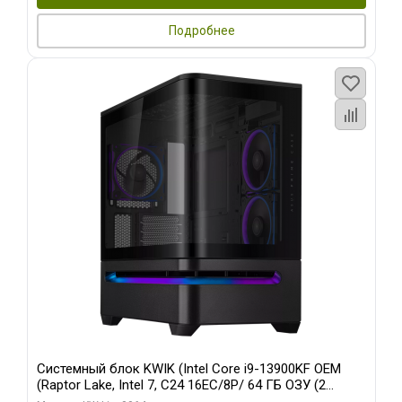
Подробнее
Системный блок KWIK (Intel Core i9-13900KF OEM
(Raptor Lake, Intel 7, C24 16EC/8P/ 64 ГБ ОЗУ (2
модуля)/ ASUS RTX5080 PROART OC 16GB GDDR7