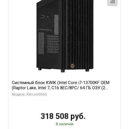
Системный блок KWIK (Intel Core i7-13700KF OEM
(Raptor Lake, Intel 7, C16 8EC/8PC/ 64 ГБ ОЗУ (2
модуля)/ ASUS RTX5080 PROART OC 16GB GDDR7
Модель: KW-Live0065
256bit Type-C DP 2/ 1 ТБ SSD)
318 508 руб.
В наличии