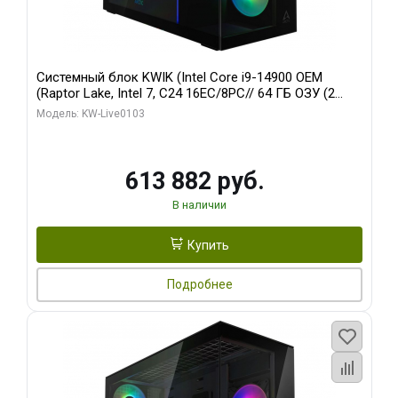
Системный блок KWIK (Intel Core i9-14900 OEM
(Raptor Lake, Intel 7, C24 16EC/8PC// 64 ГБ ОЗУ (2
модуля)/ Afox RTX4090 24GB GDDR6X 384-Bit 3xDP
Модель: KW-Live0103
HDMI ATX Turbo/ 960 ГБ SSD)
613 882 руб.
В наличии
Купить
Подробнее