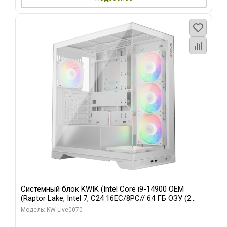
Системный блок KWIK (Intel Core i9-14900 OEM
(Raptor Lake, Intel 7, C24 16EC/8PC// 64 ГБ ОЗУ (2
модуля)/ Gigabyte RTX5080 XTREME WATERFORCE
Модель: KW-Live0070
16GB GDDR7 256bit/ 960 ГБ SSD)