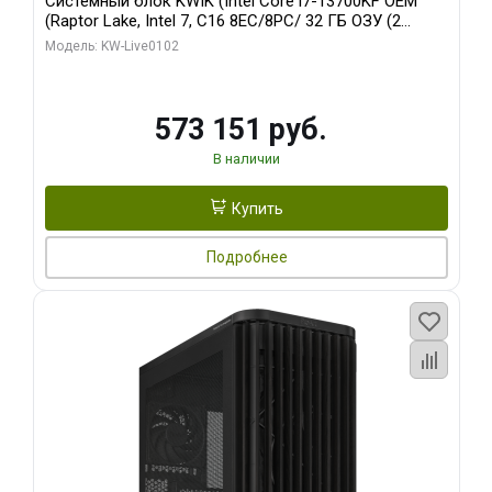
Системный блок KWIK (Intel Core i7-13700KF OEM
(Raptor Lake, Intel 7, C16 8EC/8PC/ 32 ГБ ОЗУ (2
модуля)/ Afox RTX4090 24GB GDDR6X 384-Bit 3xDP
Модель: KW-Live0102
HDMI ATX Turbo/ 960 ГБ SSD)
573 151 руб.
В наличии
Купить
Подробнее