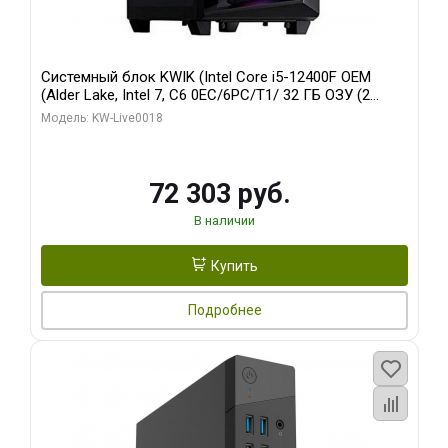
Системный блок KWIK (Intel Core i5-12400F OEM
(Alder Lake, Intel 7, C6 0EC/6PC/T1/ 32 ГБ ОЗУ (2
модуля)/ Ninja Sinotex GTX1660 SUPER 6GB GDDR6
Модель: KW-Live0018
192bit DVI DP / 960 ГБ SSD)
72 303 руб.
В наличии
Купить
Подробнее