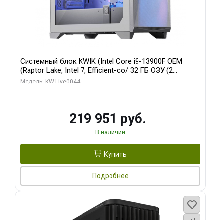
Системный блок KWIK (Intel Core i9-13900F OEM
(Raptor Lake, Intel 7, Efficient-co/ 32 ГБ ОЗУ (2
модуля)/ Gigabyte RTX5070Ti AERO OC 16GB GDDR7
Модель: KW-Live0044
256bit 3xDP HD/ 512 ГБ SSD)
219 951 руб.
В наличии
Купить
Подробнее