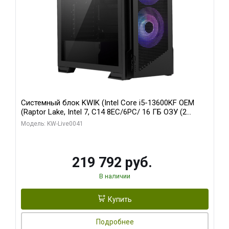
Системный блок KWIK (Intel Core i5-13600KF OEM
(Raptor Lake, Intel 7, C14 8EC/6PC/ 16 ГБ ОЗУ (2
модуля)/ Palit RTX5080 GAMINGPRO OC 16GB GDDR7
Модель: KW-Live0041
256bit 3xDP HD/ 512 ГБ SSD)
219 792 руб.
В наличии
Купить
Подробнее