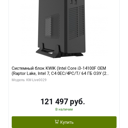
Системный блок KWIK (Intel Core i3-14100F OEM
(Raptor Lake, Intel 7, C4 0EC/4PC/T/ 64 ГБ ОЗУ (2
модуля)/ MSI RTX5060Ti SHADOW 2X OC PLUS 8GB
Модель: KW-Live0029
GDDR7 128bit 3xD/ 960 ГБ SSD)
121 497 руб.
В наличии
Купить