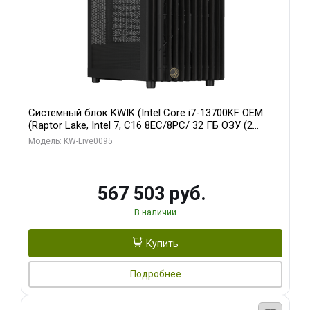
Системный блок KWIK (Intel Core i7-13700KF OEM
(Raptor Lake, Intel 7, C16 8EC/8PC/ 32 ГБ ОЗУ (2
модуля)/ Afox RTX4090 24GB GDDR6X 384-Bit 3xDP
Модель: KW-Live0095
HDMI ATX Turbo/ 512 ГБ SSD)
567 503 руб.
В наличии
Купить
Подробнее