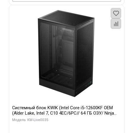
Системный блок KWIK (Intel Core i5-12600KF OEM
(Alder Lake, Intel 7, C10 4EC/6PC// 64 ГБ ОЗУ/ Ninja
Sinotex GTX1650 4GB 128bit GDDR6 DVI DP HDMI 2/
Модель: KW-Live0035
960 ГБ SSD)