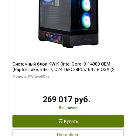
Системный блок KWIK (Intel Core i9-14900 OEM
(Raptor Lake, Intel 7, C24 16EC/8PC// 64 ГБ ОЗУ (2
модуля)/ Palit RTX5080 GAMINGPRO OC 16GB GDDR7
Модель: KW-Live0052
256bit 3xDP HD/ 512 ГБ SSD)
269 017 руб.
В наличии
Купить
Подробнее