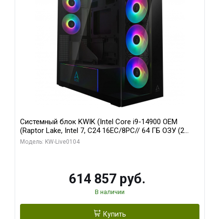
Системный блок KWIK (Intel Core i9-14900 OEM
(Raptor Lake, Intel 7, C24 16EC/8PC// 64 ГБ ОЗУ (2
модуля)/ Afox RTX4090 24GB GDDR6X 384-Bit 3xDP
Модель: KW-Live0104
HDMI ATX Turbo/ 1 ТБ SSD)
614 857 руб.
В наличии
Купить