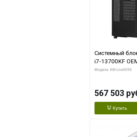
Системный блок 
i7-13700KF OEM 
7, C16 8EC/8PC
Модель: KW-Live0095
модуля)/ Afox
GDDR6X 384-Bi
567 503 ру
Turbo/ 512 ГБ 
Купить