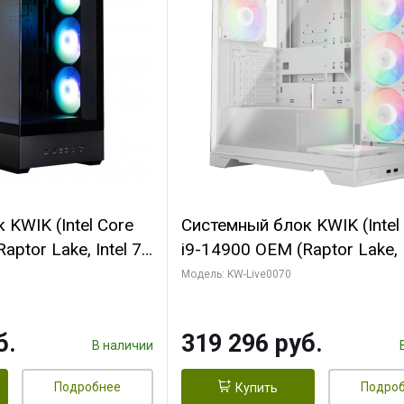
KWIK (Intel Core
Системный блок KWIK (Intel
ptor Lake, Intel 7,
i9-14900 OEM (Raptor Lake, I
 64 ГБ ОЗУ (2
C24 16EC/8PC// 64 ГБ ОЗУ 
Модель: KW-Live0070
 RTX5080
модуля)/ Gigabyte RTX5080
 16GB GDDR7
XTREME WATERFORCE 16G
б.
319 296 руб.
/ 512 ГБ SSD)
GDDR7 256bit/ 960 ГБ SSD)
В наличии
Подробнее
Подро
Купить