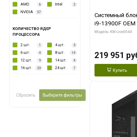
AMD
Intel
6
2
NVIDIA
57
Системный блок 
i9-13900F OEM (
КОЛИЧЕСТВО ЯДЕР
7, Efficient-co/
Модель: KW-Live0044
ПРОЦЕССОРА
модуля)/ Gigab
2 шт.
4 шт.
1
3
AERO OC 16GB 
6 шт.
8 шт.
219 951 ру
4
14
HD/ 512 ГБ SSD
12 шт.
14 шт.
9
4
16 шт.
24 шт.
23
7
Купить
Сбросить
Выберите фильтры