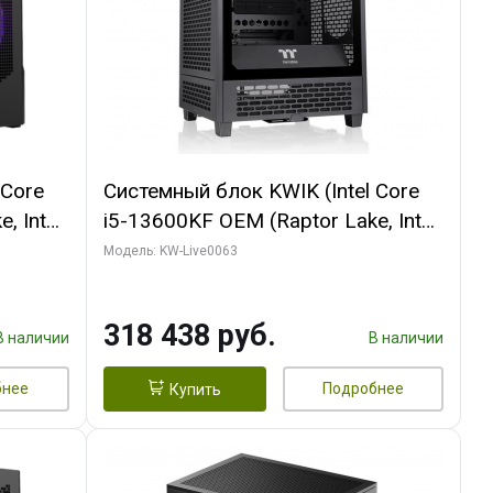
 Core
Системный блок KWIK (Intel Core
, Intel
i5-13600KF OEM (Raptor Lake, Intel
Palit
7, C14 8EC/6PC/ 64 ГБ ОЗУ/ MSI
Модель: KW-Live0063
6GB
RTX5080 VENTUS 3X OC 16GB
0 ГБ
GDDR7 256bit 3xDP HDMI/ 512 ГБ
318 438 руб.
SSD)
В наличии
В наличии
бнее
Подробнее
Купить