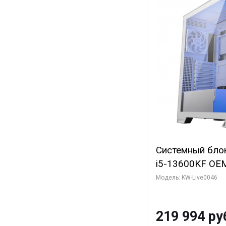
Системный блок 
i5-13600KF OEM 
7, C14 8EC/6PC
Модель: KW-Live0046
Gigabyte RTX5
8GB GDDR7 128b
219 994 ру
SSD)