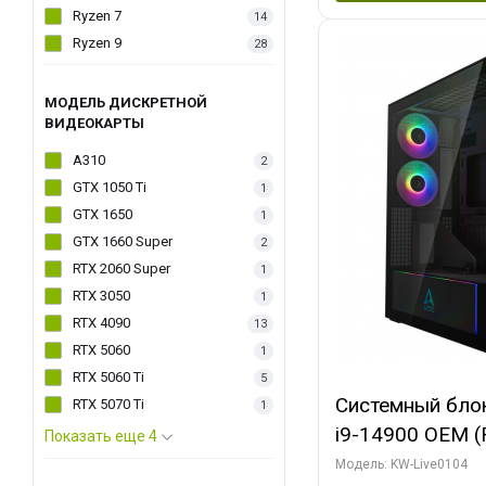
Ryzen 7
14
Ryzen 9
28
МОДЕЛЬ ДИСКРЕТНОЙ
ВИДЕОКАРТЫ
A310
2
GTX 1050 Ti
1
GTX 1650
1
GTX 1660 Super
2
RTX 2060 Super
1
RTX 3050
1
RTX 4090
13
RTX 5060
1
RTX 5060 Ti
5
Системный блок 
RTX 5070 Ti
1
i9-14900 OEM (Ra
Показать еще 4
C24 16EC/8PC//
Модель: KW-Live0104