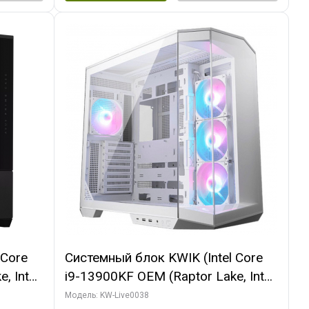
 Core
Системный блок KWIK (Intel Core
, Intel
i9-13900KF OEM (Raptor Lake, Intel
(2
7, C24 16EC/8P/ 32 ГБ ОЗУ (2
Модель: KW-Live0038