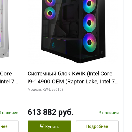
 Core
Системный блок KWIK (Intel Core
ntel 7,
i9-14900 OEM (Raptor Lake, Intel 7,
(2
C24 16EC/8PC// 64 ГБ ОЗУ (2
Модель: KW-Live0103
модуля)/ Afox RTX4090 24GB
B
GDDR6X 384-Bit 3xDP HDMI ATX
613 882 руб.
Turbo/ 960 ГБ SSD)
В наличии
В наличии
бнее
Подробнее
Купить