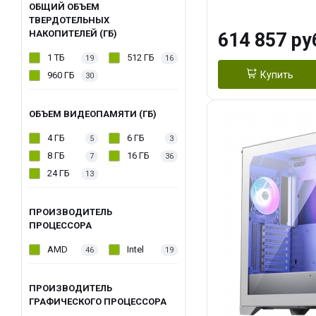
модуля)/ Afox
ОБЩИЙ ОБЪЕМ
ТВЕРДОТЕЛЬНЫХ
GDDR6X 384-Bi
НАКОПИТЕЛЕЙ (ГБ)
614 857 ру
Turbo/ 1 ТБ SS
1 ТБ
512 ГБ
19
16
Купить
960 ГБ
30
ОБЪЕМ ВИДЕОПАМЯТИ (ГБ)
4 ГБ
6 ГБ
5
3
8 ГБ
16 ГБ
7
36
24 ГБ
13
ПРОИЗВОДИТЕЛЬ
ПРОЦЕССОРА
AMD
Intel
46
19
ПРОИЗВОДИТЕЛЬ
ГРАФИЧЕСКОГО ПРОЦЕССОРА