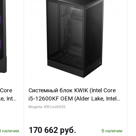
 Core
Системный блок KWIK (Intel Core
, Intel
i5-12600KF OEM (Alder Lake, Intel
(2
7, C10 4EC/6PC// 64 ГБ ОЗУ/ Ninja
Модель: KW-Live0035
Sinotex GTX1650 4GB 128bit
R7
GDDR6 DVI DP HDMI 2/ 960 ГБ
170 662 руб.
D)
SSD)
В наличии
В наличии