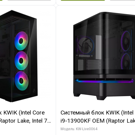
KWIK (Intel Core
Системный блок KWIK (Intel
ptor Lake, Intel 7,
i9-13900KF OEM (Raptor Lake
 64 ГБ ОЗУ (2
7, C24 16EC/8P/ 64 ГБ ОЗУ 
Модель: KW-Live0064