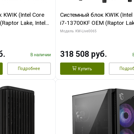
KWIK (Intel Core
Системный блок KWIK (Intel
Raptor Lake, Intel
i7-13700KF OEM (Raptor Lake
 32 ГБ ОЗУ (2
7, C16 8EC/8PC/ 64 ГБ ОЗУ 
Модель: KW-Live0065
yte RTX5070Ti
модуля)/ ASUS RTX5080 P
GDDR7 256bit 3xDP
OC 16GB GDDR7 256bit Typ
б.
318 508 руб.
)
2/ 1 ТБ SSD)
В наличии
Подробнее
Подро
Купить