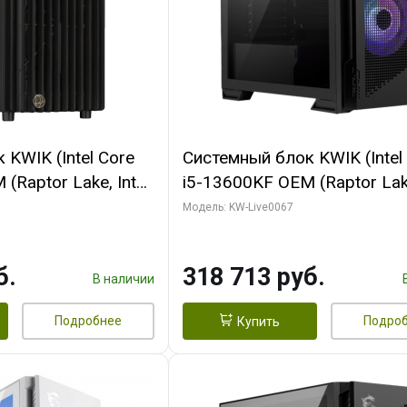
KWIK (Intel Core
Системный блок KWIK (Intel
(Raptor Lake, Intel
i5-13600KF OEM (Raptor Lake
/ 32 ГБ ОЗУ (2
7, C14 8EC/6PC/ 64 ГБ ОЗУ/ 
Модель: KW-Live0067
 RTX4090 24GB
RTX5080 GAMINGPRO OC 1
t 3xDP HDMI ATX
GDDR7 256bit 3xDP HD/ 96
б.
318 713 руб.
SSD)
SSD)
В наличии
Подробнее
Подро
Купить