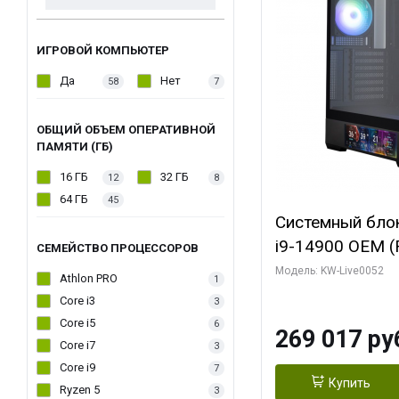
ИГРОВОЙ КОМПЬЮТЕР
Да
Нет
58
7
ОБЩИЙ ОБЪЕМ ОПЕРАТИВНОЙ
ПАМЯТИ (ГБ)
16 ГБ
32 ГБ
12
8
64 ГБ
45
Системный блок 
i9-14900 OEM (Ra
СЕМЕЙСТВО ПРОЦЕССОРОВ
C24 16EC/8PC//
Модель: KW-Live0052
Athlon PRO
1
модуля)/ Palit
Core i3
3
GAMINGPRO OC
Core i5
6
269 017 ру
256bit 3xDP HD
Core i7
3
Core i9
7
Купить
Ryzen 5
3