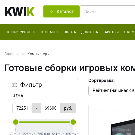
KWI
K
Каталог
КОНФИГУРАТОР ПК
КОНТАКТЫ
ОПЛАТА
ДОСТАВКА
ГАРАНТИЯ
О КОМ
Главная
Компьютеры
Готовые сборки игровых ко
Сортировка:
Фильтр
ЦЕНА
-
руб.
72 тыс.
228 тыс.
385 тыс.
541 тыс.
697 тыс.