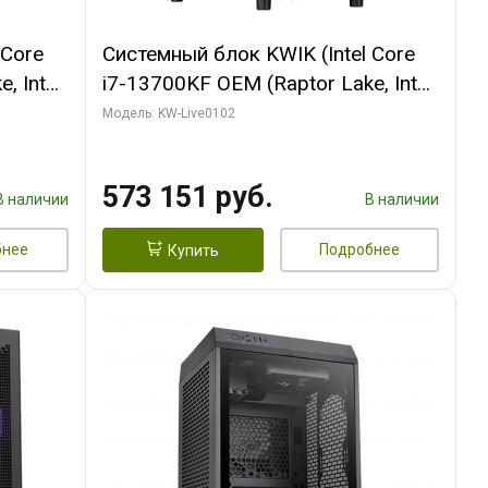
 Core
Системный блок KWIK (Intel Core
, Intel
i7-13700KF OEM (Raptor Lake, Intel
(2
7, C16 8EC/8PC/ 32 ГБ ОЗУ (2
Модель: KW-Live0102
ROART
модуля)/ Afox RTX4090 24GB
e-C DP
GDDR6X 384-Bit 3xDP HDMI ATX
573 151 руб.
Turbo/ 960 ГБ SSD)
В наличии
В наличии
бнее
Подробнее
Купить