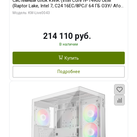
Системный блок KWIK (Intel Core i9-14900 OEM
(Raptor Lake, Intel 7, C24 16EC/8PC// 64 ГБ ОЗУ/ Afox
RTX3060Ti 8GB GDDR6 256bit 3xDP HDMI 2FAN RTL/
Модель: KW-Live0043
512 ГБ SSD)
214 110 руб.
В наличии
Купить
Подробнее