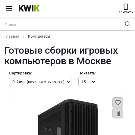
KWI
K
Контакты
Главная
Компьютеры
Готовые сборки игровых
компьютеров в Москве
Сортировка:
Показать: