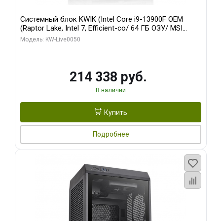
Системный блок KWIK (Intel Core i9-13900F OEM
(Raptor Lake, Intel 7, Efficient-co/ 64 ГБ ОЗУ/ MSI
RTX5060Ti SHADOW 3X OC CLASSIC 8GB GDDR7
Модель: KW-Live0050
128bit / 1 ТБ SSD)
214 338 руб.
В наличии
Купить
Подробнее