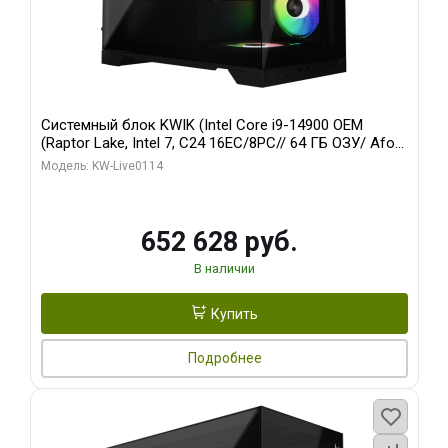
Системный блок KWIK (Intel Core i9-14900 OEM
(Raptor Lake, Intel 7, C24 16EC/8PC// 64 ГБ ОЗУ/ Afox
RTX4090 24GB GDDR6X 384-Bit 3xDP HDMI ATX Turbo/
Модель: KW-Live0114
512 ГБ SSD)
652 628 руб.
В наличии
Купить
Подробнее