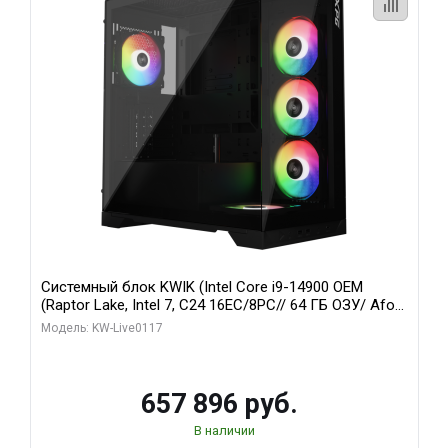
Системный блок KWIK (Intel Core i9-14900 OEM
(Raptor Lake, Intel 7, C24 16EC/8PC// 64 ГБ ОЗУ/ Afox
RTX4090 24GB GDDR6X 384-Bit 3xDP HDMI ATX Turbo/
Модель: KW-Live0117
1 ТБ SSD)
657 896 руб.
В наличии