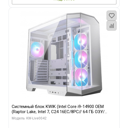
Системный блок KWIK (Intel Core i9-14900 OEM
(Raptor Lake, Intel 7, C24 16EC/8PC// 64 ГБ ОЗУ/
Gigabyte RTX5060 WINDFORCE MAX OC 8GB GDDR7
Модель: KW-Live0042
128bit 3/ 512 ГБ SSD)