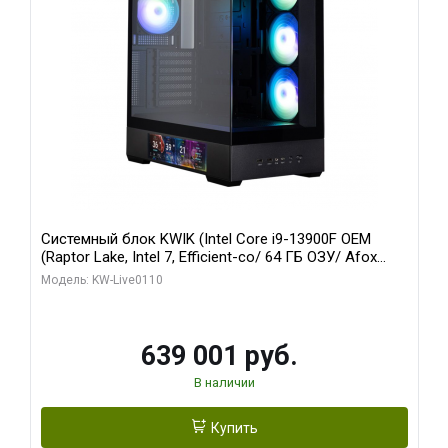
Системный блок KWIK (Intel Core i9-13900F OEM
(Raptor Lake, Intel 7, Efficient-co/ 64 ГБ ОЗУ/ Afox
RTX4090 24GB GDDR6X 384-Bit 3xDP HDMI ATX Turbo/
Модель: KW-Live0110
512 ГБ SSD)
639 001 руб.
В наличии
Купить