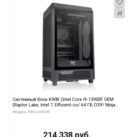
Системный блок KWIK (Intel Core i9-13900F OEM
(Raptor Lake, Intel 7, Efficient-co/ 64 ГБ ОЗУ/ Ninja
Sinotex RTX3070Ti 8GB GDDR6X 256bit 3xDP HDMI / 1
Модель: KW-Live0049
ТБ SSD)
214 338 руб.