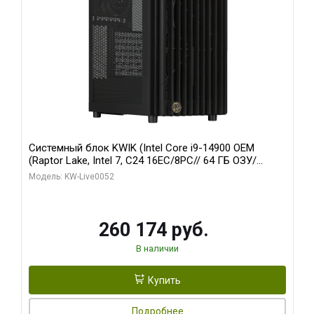
Системный блок KWIK (Intel Core i9-14900 OEM
(Raptor Lake, Intel 7, C24 16EC/8PC// 64 ГБ ОЗУ/
Zotac RTX5060Ti AMP 16GB GDDR7 128bit 3xDP HDMI
Модель: KW-Live0052
2FAN/ 960 ГБ SSD)
260 174 руб.
В наличии
Купить
Подробнее