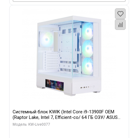
Системный блок KWIK (Intel Core i9-13900F OEM
(Raptor Lake, Intel 7, Efficient-co/ 64 ГБ ОЗУ/ ASUS
RTX5080 TUF GAMING OC 16GB GDDR7 256bit 3xDP 3x/
Модель: KW-Live0077
512 ГБ SSD)