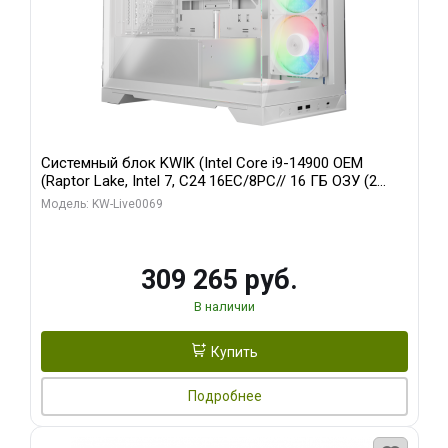
Системный блок KWIK (Intel Core i9-14900 OEM
(Raptor Lake, Intel 7, C24 16EC/8PC// 16 ГБ ОЗУ (2
модуля)/ ASUS RTX5080 PROART OC 16GB GDDR7
Модель: KW-Live0069
256bit Type-C DP 2/ 512 ГБ SSD)
309 265 руб.
В наличии
Купить
Подробнее