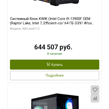
Системный блок KWIK (Intel Core i9-13900F OEM
(Raptor Lake, Intel 7, Efficient-co/ 64 ГБ ОЗУ/ Afox
RTX4090 24GB GDDR6X 384-Bit 3xDP HDMI ATX Turbo/
Модель: KW-Live0112
960 ГБ SSD)
644 507 руб.
В наличии
Купить
Подробнее