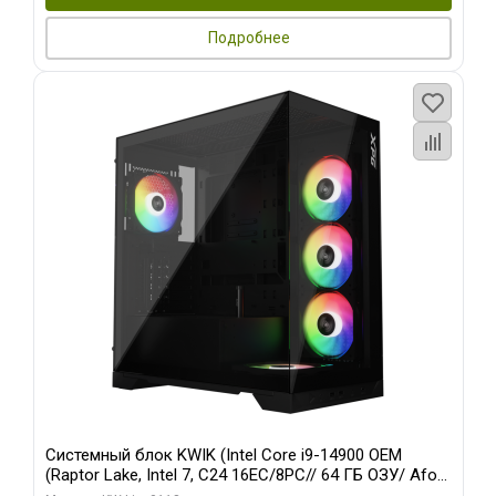
Подробнее
Системный блок KWIK (Intel Core i9-14900 OEM
(Raptor Lake, Intel 7, C24 16EC/8PC// 64 ГБ ОЗУ/ Afox
RTX4090 24GB GDDR6X 384-Bit 3xDP HDMI ATX Turbo/