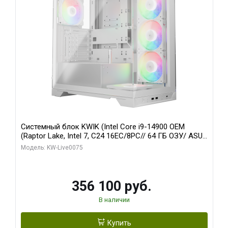
Системный блок KWIK (Intel Core i9-14900 OEM
(Raptor Lake, Intel 7, C24 16EC/8PC// 64 ГБ ОЗУ/ ASUS
RTX5080 PRIME EVO OC 16GB GDDR7 256bit 3xDP
Модель: KW-Live0075
HDM/ 1 ТБ SSD)
356 100 руб.
В наличии
Купить