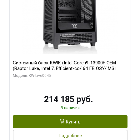
Системный блок KWIK (Intel Core i9-13900F OEM
(Raptor Lake, Intel 7, Efficient-co/ 64 ГБ ОЗУ/ MSI
RTX5060Ti SHADOW 2X OC PLUS 8GB GDDR7 128bit
Модель: KW-Live0045
3xD/ 960 ГБ SSD)
214 185 руб.
В наличии
Купить
Подробнее