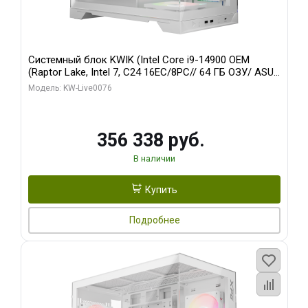
Системный блок KWIK (Intel Core i9-14900 OEM
(Raptor Lake, Intel 7, C24 16EC/8PC// 64 ГБ ОЗУ/ ASUS
RTX5080 PRIME EVO OC 16GB GDDR7 256bit 3xDP
Модель: KW-Live0076
HDM/ 960 ГБ SSD)
356 338 руб.
В наличии
Купить
Подробнее