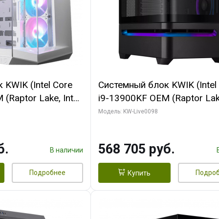
KWIK (Intel Core
Системный блок KWIK (Intel
(Raptor Lake, Intel
i9-13900KF OEM (Raptor Lake
/ 32 ГБ ОЗУ (2
7, C24 16EC/8P/ 16 ГБ ОЗУ 
Модель: KW-Live0098
yte RX9070XT
модуля)/ Afox RTX4090 24
B GDDR6 256bit
GDDR6X 384-Bit 3xDP HDMI
б.
568 705 руб.
 SSD)
Turbo/ 512 ГБ SSD)
В наличии
Подробнее
Подро
Купить