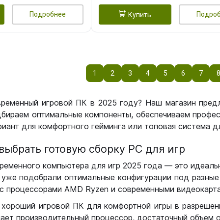
Подробнее
Подро
Купить
1
2
3
4
5
6
7
временный игровой ПК в 2025 году? Наш магазин пред
бираем оптимальные компоненты, обеспечиваем профес
иант для комфортного гейминга или топовая система дл
выбрать готовую сборку РС для игр
ременного компьютера для игр 2025 года — это идеальн
уже подобрали оптимальные конфигурации под разные 
с процессорами AMD Ryzen и современными видеокарта
 хороший игровой ПК для комфортной игры в разрешении
чает производительный процессор, достаточный объем о