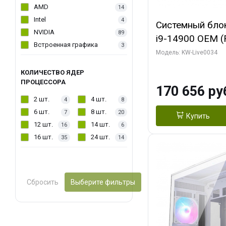
AMD
14
Intel
4
Системный блок 
NVIDIA
89
i9-14900 OEM (Ra
Встроенная графика
3
C24 16EC/8PC//
Модель: KW-Live0034
модуля)/ MSI 
КОЛИЧЕСТВО ЯДЕР
2X PLUS 16GB 
ПРОЦЕССОРА
170 656 ру
/ 1 ТБ SSD)
2 шт.
4 шт.
4
8
6 шт.
8 шт.
7
20
Купить
12 шт.
14 шт.
16
6
16 шт.
24 шт.
35
14
Сбросить
Выберите фильтры