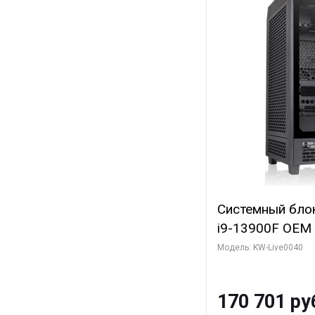
Системный блок 
i9-13900F OEM (
7, Efficient-co/
Модель: KW-Live0040
модуля)/ Gigab
GAMING OC 12G
170 701 ру
3xDP HD/ 960 