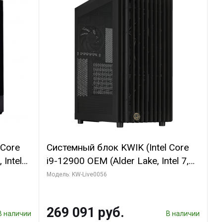
 Core
Системный блок KWIK (Intel Core
 Intel
i9-12900 OEM (Alder Lake, Intel 7,
C16 8EC/8PC/T2/ 64 ГБ ОЗУ (2
Модель: KW-Live0056
GB
модуля)/ Palit RTX5080 INFINITY 3
 ATX
OC 16GB GDDR7 256bit 3xDP H/ 1
269 091 руб.
ТБ SSD)
В наличии
В наличии