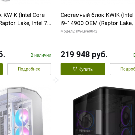
KWIK (Intel Core
Системный блок KWIK (Intel
ptor Lake, Intel 7,
i9-14900 OEM (Raptor Lake, I
 16 ГБ ОЗУ (2
C24 16EC/8PC// 16 ГБ ОЗУ 
Модель: KW-Live0042
RTX5060Ti VENTUS
модуля)/ Gigabyte RTX5070
GDDR7 128bit 3xDP
EAGLE OC ICE SFF 16GB G
б.
219 948 руб.
256bi/ 512 ГБ SSD)
В наличии
Подробнее
Подро
Купить