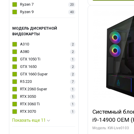
Ryzen 7
20
Ryzen 9
40
МОДЕЛЬ ДИСКРЕТНОЙ
ВИДЕОКАРТЫ
A310
2
A380
2
GTX 1050 Ti
1
GTX 1650
2
GTX 1660 Super
2
R5 220
7
RTX 2060 Super
1
RTX 3050
1
RTX 3060 Ti
1
Системный блок 
RTX 3070
1
i9-14900 OEM (Ra
Показать еще 11
C24 16EC/8PC//
Модель: KW-Live0103