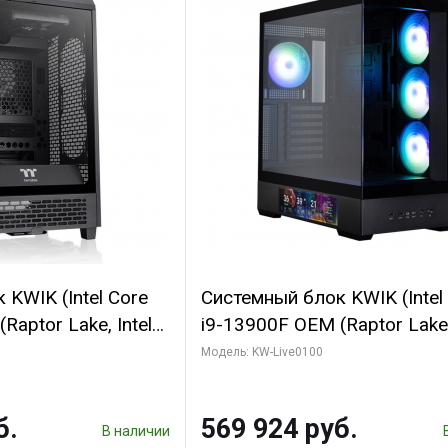
KWIK (Intel Core
Системный блок KWIK (Intel
Raptor Lake, Intel
i9-13900F OEM (Raptor Lake,
 16 ГБ ОЗУ (2
7, Efficient-co/ 16 ГБ ОЗУ (2
Модель: KW-Live0100
yte RTX5070
модуля)/ Afox RTX4090 24
B GDDR7 192bit
GDDR6X 384-Bit 3xDP HDMI
б.
569 924 руб.
ГБ SSD)
Turbo/ 512 ГБ SSD)
В наличии