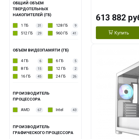
модуля)/ Afox
ОБЩИЙ ОБЪЕМ
ТВЕРДОТЕЛЬНЫХ
GDDR6X 384-Bi
НАКОПИТЕЛЕЙ (ГБ)
613 882 ру
Turbo/ 960 ГБ 
1 ТБ
128 ГБ
31
9
Купить
512 ГБ
960 ГБ
29
41
ОБЪЕМ ВИДЕОПАМЯТИ (ГБ)
4 ГБ
6 ГБ
6
5
8 ГБ
12 ГБ
15
2
16 ГБ
24 ГБ
45
26
ПРОИЗВОДИТЕЛЬ
ПРОЦЕССОРА
AMD
Intel
67
43
ПРОИЗВОДИТЕЛЬ
ГРАФИЧЕСКОГО ПРОЦЕССОРА