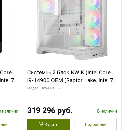
 Core
Системный блок KWIK (Intel Core
ntel 7,
i9-14900 OEM (Raptor Lake, Intel 7,
(2
C24 16EC/8PC// 64 ГБ ОЗУ (2
Модель: KW-Live0070
модуля)/ Gigabyte RTX5080
R7
XTREME WATERFORCE 16GB
319 296 руб.
D)
GDDR7 256bit/ 960 ГБ SSD)
В наличии
В наличии
бнее
Подробнее
Купить