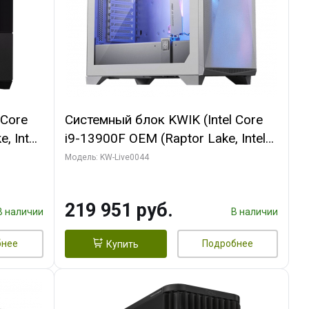
 Core
Системный блок KWIK (Intel Core
, Intel
i9-13900F OEM (Raptor Lake, Intel
(2
7, Efficient-co/ 32 ГБ ОЗУ (2
Модель: KW-Live0044
GB
модуля)/ Gigabyte RTX5070Ti
 ATX
AERO OC 16GB GDDR7 256bit 3xDP
219 951 руб.
HD/ 512 ГБ SSD)
В наличии
В наличии
бнее
Подробнее
Купить