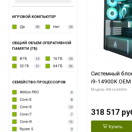
ИГРОВОЙ КОМПЬЮТЕР
Да
Нет
90
20
ОБЩИЙ ОБЪЕМ ОПЕРАТИВНОЙ
ПАМЯТИ (ГБ)
8 ГБ
16 ГБ
10
23
32 ГБ
64 ГБ
21
56
Системный блок 
i9-14900K OEM (
СЕМЕЙСТВО ПРОЦЕССОРОВ
7, C24 16EC/8P
Модель: KW-Live0066
Athlon PRO
4
модуля)/ Gigab
Core i3
8
XTREME WATER
Core i5
12
318 517 ру
GDDR7 256bit/ 
Core i7
7
Core i9
16
Купить
Ryzen 5
3