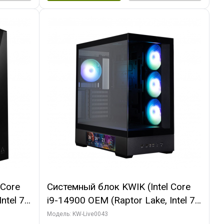
 Core
Системный блок KWIK (Intel Core
ntel 7,
i9-14900 OEM (Raptor Lake, Intel 7,
(2
C24 16EC/8PC// 16 ГБ ОЗУ (2
Модель: KW-Live0043