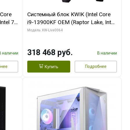
 Core
Системный блок KWIK (Intel Core
ntel 7,
i9-13900KF OEM (Raptor Lake, Intel
(2
7, C24 16EC/8P/ 64 ГБ ОЗУ (2
Модель: KW-Live0064
Ti
модуля)/ ASUS RTX5080 PROART
DDR7
OC 16GB GDDR7 256bit Type-C DP
318 468 руб.
2/ 512 ГБ SSD)
В наличии
В наличии
бнее
Подробнее
Купить