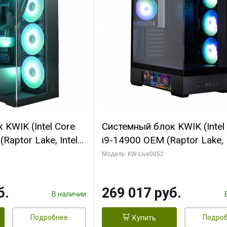
KWIK (Intel Core
Системный блок KWIK (Intel
Raptor Lake, Intel
i9-14900 OEM (Raptor Lake, I
C/ 64 ГБ ОЗУ (2
C24 16EC/8PC// 64 ГБ ОЗУ 
Модель: KW-Live0052
yte RTX5080
модуля)/ Palit RTX5080
FORCE 16GB
GAMINGPRO OC 16GB GDD
б.
269 017 руб.
1 ТБ SSD)
256bit 3xDP HD/ 512 ГБ SS
В наличии
Подробнее
Подро
Купить