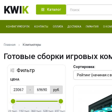
KWI
K
Каталог
КОНФИГУРАТОР ПК
КОНТАКТЫ
ОПЛАТА
ДОСТАВКА
ГАРАНТИЯ
О КОМ
Главная
Компьютеры
Готовые сборки игровых ко
Сортировка:
Фильтр
ЦЕНА
-
руб.
23 тыс.
192 тыс.
360 тыс.
528 тыс.
697 тыс.