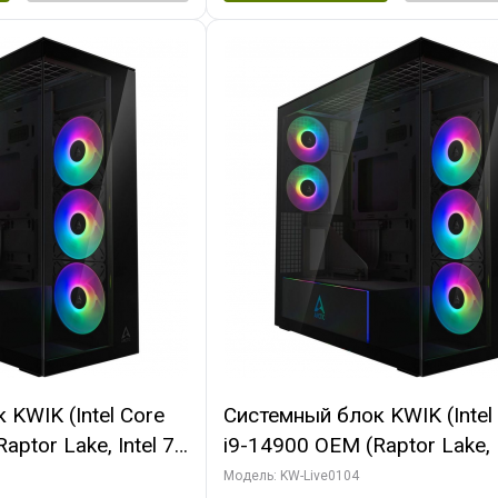
KWIK (Intel Core
Системный блок KWIK (Intel
ptor Lake, Intel 7,
i9-14900 OEM (Raptor Lake, I
 64 ГБ ОЗУ (2
C24 16EC/8PC// 64 ГБ ОЗУ 
Модель: KW-Live0104