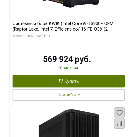
Системный блок KWIK (Intel Core i9-13900F OEM
(Raptor Lake, Intel 7, Efficient-co/ 16 ГБ ОЗУ (2
модуля)/ Afox RTX4090 24GB GDDR6X 384-Bit 3xDP
Модель: KW-Live0100
HDMI ATX Turbo/ 512 ГБ SSD)
569 924 руб.
В наличии
Купить
Подробнее