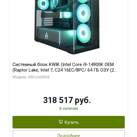
Системный блок KWIK (Intel Core i9-14900K OEM
(Raptor Lake, Intel 7, C24 16EC/8PC/ 64 ГБ ОЗУ (2
модуля)/ Gigabyte RTX5080 XTREME WATERFORCE
Модель: KW-Live0066
16GB GDDR7 256bit/ 1 ТБ SSD)
318 517 руб.
В наличии
Купить
Подробнее