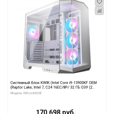
Системный блок KWIK (Intel Core i9-13900KF OEM
(Raptor Lake, Intel 7, C24 16EC/8P/ 32 ГБ ОЗУ (2
модуля)/ Gigabyte RX9070XT GAMING OC 16GB GDDR6
Модель: KW-Live0038
256bit 2xDP 2/ 960 ГБ SSD)
170 698 руб.