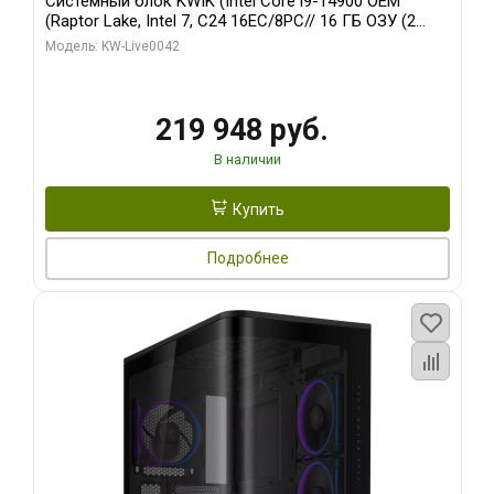
Системный блок KWIK (Intel Core i9-14900 OEM
(Raptor Lake, Intel 7, C24 16EC/8PC// 16 ГБ ОЗУ (2
модуля)/ Gigabyte RTX5070Ti EAGLE OC ICE SFF 16GB
Модель: KW-Live0042
GDDR7 256bi/ 512 ГБ SSD)
219 948 руб.
В наличии
Купить
Подробнее