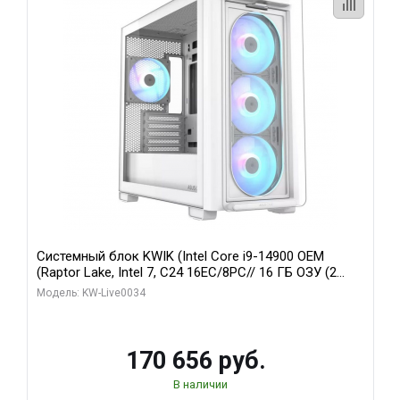
Системный блок KWIK (Intel Core i9-14900 OEM
(Raptor Lake, Intel 7, C24 16EC/8PC// 16 ГБ ОЗУ (2
модуля)/ MSI RTX5060Ti VENTUS 2X PLUS 16GB
Модель: KW-Live0034
GDDR7 128bit 3xDP / 1 ТБ SSD)
170 656 руб.
В наличии