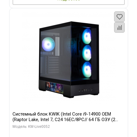
Системный блок KWIK (Intel Core i9-14900 OEM
(Raptor Lake, Intel 7, C24 16EC/8PC// 64 ГБ ОЗУ (2
модуля)/ Palit RTX5080 GAMINGPRO OC 16GB GDDR7
Модель: KW-Live0052
256bit 3xDP HD/ 512 ГБ SSD)