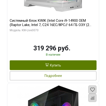
Системный блок KWIK (Intel Core i9-14900 OEM
(Raptor Lake, Intel 7, C24 16EC/8PC// 64 ГБ ОЗУ (2
модуля)/ Gigabyte RTX5080 XTREME WATERFORCE
Модель: KW-Live0070
16GB GDDR7 256bit/ 960 ГБ SSD)
319 296 руб.
В наличии
Купить
Подробнее