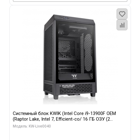
Системный блок KWIK (Intel Core i9-13900F OEM
(Raptor Lake, Intel 7, Efficient-co/ 16 ГБ ОЗУ (2
модуля)/ Gigabyte RTX5070 GAMING OC 12GB GDDR7
Модель: KW-Live0040
192bit 3xDP HD/ 960 ГБ SSD)