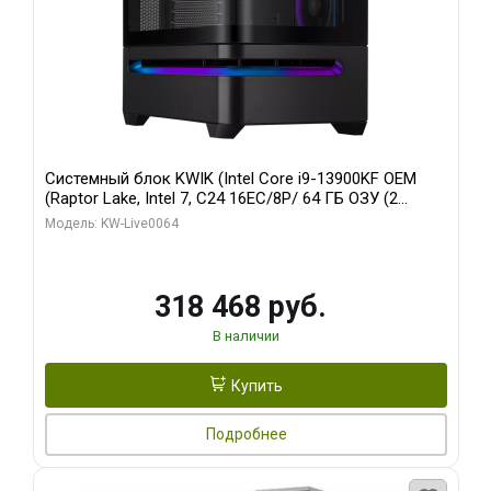
Системный блок KWIK (Intel Core i9-13900KF OEM
(Raptor Lake, Intel 7, C24 16EC/8P/ 64 ГБ ОЗУ (2
модуля)/ ASUS RTX5080 PROART OC 16GB GDDR7
Модель: KW-Live0064
256bit Type-C DP 2/ 512 ГБ SSD)
318 468 руб.
В наличии
Купить
Подробнее