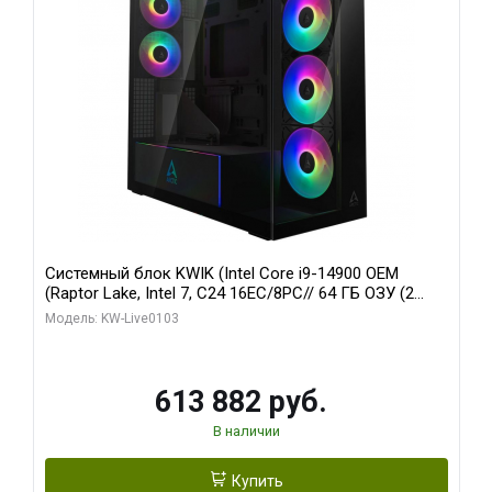
Системный блок KWIK (Intel Core i9-14900 OEM
(Raptor Lake, Intel 7, C24 16EC/8PC// 64 ГБ ОЗУ (2
модуля)/ Afox RTX4090 24GB GDDR6X 384-Bit 3xDP
Модель: KW-Live0103
HDMI ATX Turbo/ 960 ГБ SSD)
613 882 руб.
В наличии
Купить