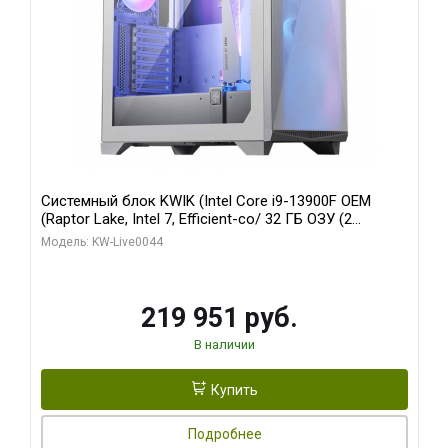
Системный блок KWIK (Intel Core i9-13900F OEM
(Raptor Lake, Intel 7, Efficient-co/ 32 ГБ ОЗУ (2
модуля)/ Gigabyte RTX5070Ti AERO OC 16GB GDDR7
Модель: KW-Live0044
256bit 3xDP HD/ 512 ГБ SSD)
219 951 руб.
В наличии
Купить
Подробнее