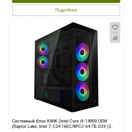
Подробнее
Системный блок KWIK (Intel Core i9-14900 OEM
(Raptor Lake, Intel 7, C24 16EC/8PC// 64 ГБ ОЗУ (2
модуля)/ Afox RTX4090 24GB GDDR6X 384-Bit 3xDP