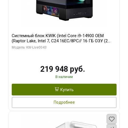
Системный блок KWIK (Intel Core i9-14900 OEM
(Raptor Lake, Intel 7, C24 16EC/8PC// 16 ГБ ОЗУ (2
модуля)/ Palit RTX5070Ti GAMINGPRO-S OC 16GB
Модель: KW-Live0043
GDDR7 256bit 3xD/ 512 ГБ SSD)
219 948 руб.
В наличии
Купить
Подробнее