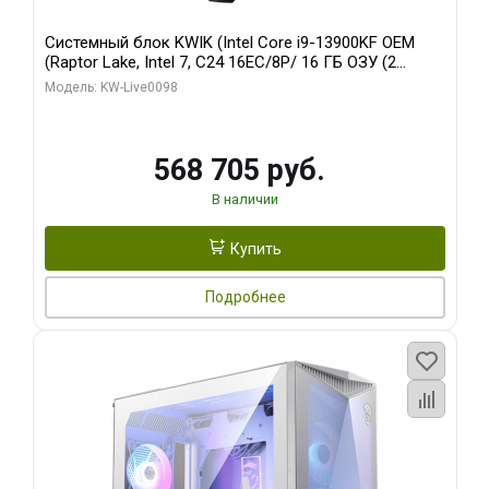
Системный блок KWIK (Intel Core i9-13900KF OEM
(Raptor Lake, Intel 7, C24 16EC/8P/ 16 ГБ ОЗУ (2
модуля)/ Afox RTX4090 24GB GDDR6X 384-Bit 3xDP
Модель: KW-Live0098
HDMI ATX Turbo/ 512 ГБ SSD)
568 705 руб.
В наличии
Купить
Подробнее