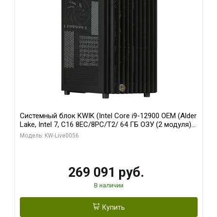
Системный блок KWIK (Intel Core i9-12900 OEM (Alder
Lake, Intel 7, C16 8EC/8PC/T2/ 64 ГБ ОЗУ (2 модуля)/
Palit RTX5080 INFINITY 3 OC 16GB GDDR7 256bit 3xDP
Модель: KW-Live0056
H/ 1 ТБ SSD)
269 091 руб.
В наличии
Купить