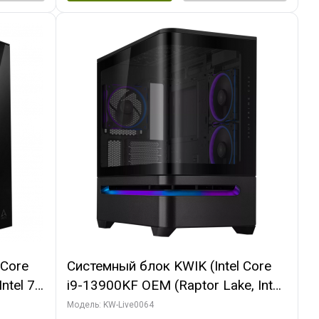
 Core
Системный блок KWIK (Intel Core
ntel 7,
i9-13900KF OEM (Raptor Lake, Intel
(2
7, C24 16EC/8P/ 64 ГБ ОЗУ (2
Модель: KW-Live0064