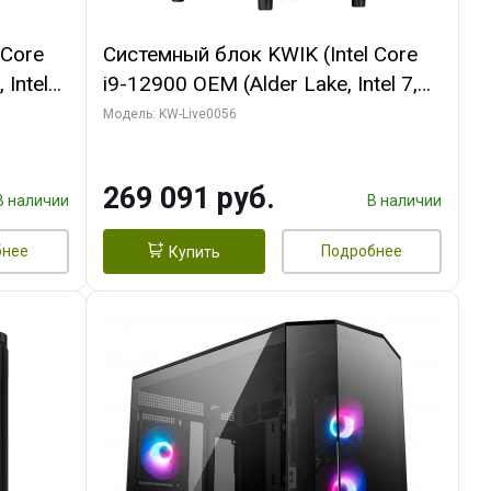
 Core
Системный блок KWIK (Intel Core
 Intel
i9-12900 OEM (Alder Lake, Intel 7,
C16 8EC/8PC/T2/ 64 ГБ ОЗУ (2
Модель: KW-Live0056
Ti
модуля)/ Palit RTX5080 INFINITY 3
t 3xDP
OC 16GB GDDR7 256bit 3xDP H/ 1
269 091 руб.
ТБ SSD)
В наличии
В наличии
бнее
Подробнее
Купить