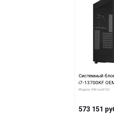
Системный блок 
i7-13700KF OEM 
7, C16 8EC/8PC
Модель: KW-Live0102
модуля)/ Afox
GDDR6X 384-Bi
573 151 ру
Turbo/ 960 ГБ 