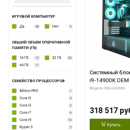
ИГРОВОЙ КОМПЬЮТЕР
Да
Нет
38
5
ОБЩИЙ ОБЪЕМ ОПЕРАТИВНОЙ
ПАМЯТИ (ГБ)
16 ГБ
32 ГБ
12
20
64 ГБ
11
Системный блок 
i9-14900K OEM (
СЕМЕЙСТВО ПРОЦЕССОРОВ
7, C24 16EC/8P
Модель: KW-Live0066
Athlon PRO
1
модуля)/ Gigab
Core i3
3
XTREME WATER
Core i5
5
318 517 ру
GDDR7 256bit/ 
Core i7
4
Core i9
10
Купить
Ryzen 5
2