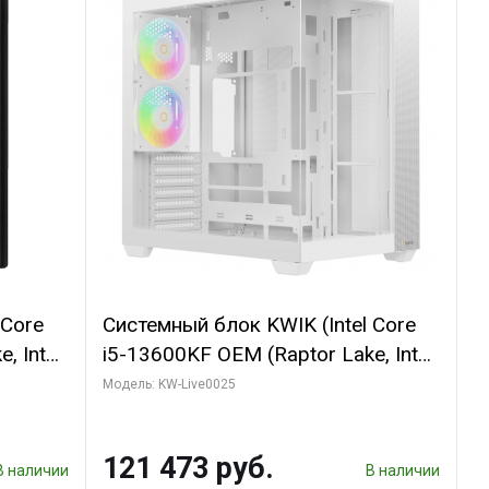
 Core
Системный блок KWIK (Intel Core
, Intel
i5-13600KF OEM (Raptor Lake, Intel
(2
7, C14 8EC/6PC/ 32 ГБ ОЗУ (2
Модель: KW-Live0025
GB
модуля)/ Gigabyte RTX5060
 ATX
WINDFORCE OC 8GB GDDR7 128bit
121 473 руб.
3xDP / 960 ГБ SSD)
В наличии
В наличии