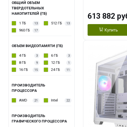
модуля)/ Afox
ОБЩИЙ ОБЪЕМ
ТВЕРДОТЕЛЬНЫХ
GDDR6X 384-Bi
НАКОПИТЕЛЕЙ (ГБ)
613 882 ру
Turbo/ 960 ГБ 
1 ТБ
512 ГБ
13
13
Купить
960 ГБ
17
ОБЪЕМ ВИДЕОПАМЯТИ (ГБ)
4 ГБ
6 ГБ
3
3
8 ГБ
12 ГБ
9
1
16 ГБ
24 ГБ
15
11
ПРОИЗВОДИТЕЛЬ
ПРОЦЕССОРА
AMD
Intel
21
22
ПРОИЗВОДИТЕЛЬ
ГРАФИЧЕСКОГО ПРОЦЕССОРА