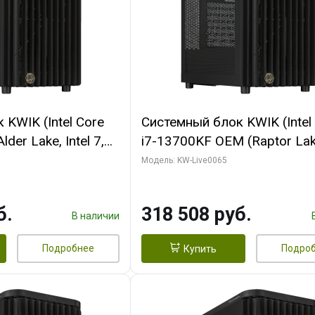
KWIK (Intel Core
Системный блок KWIK (Intel
der Lake, Intel 7,
i7-13700KF OEM (Raptor Lake
/ 64 ГБ ОЗУ (2
7, C16 8EC/8PC/ 64 ГБ ОЗУ 
Модель: KW-Live0065
RTX5080 SHADOW
модуля)/ ASUS RTX5080 P
DR7 256bit 3xDP
OC 16GB GDDR7 256bit Typ
б.
318 508 руб.
D)
2/ 1 ТБ SSD)
В наличии
Подробнее
Подро
Купить