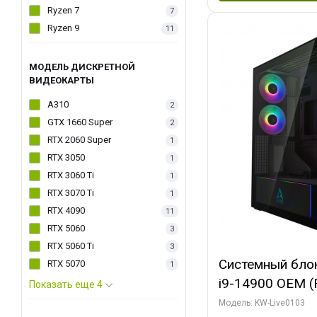
Ryzen 7
7
Ryzen 9
11
МОДЕЛЬ ДИСКРЕТНОЙ
ВИДЕОКАРТЫ
A310
2
GTX 1660 Super
2
RTX 2060 Super
1
RTX 3050
1
RTX 3060 Ti
1
RTX 3070 Ti
1
RTX 4090
11
RTX 5060
3
RTX 5060 Ti
3
Системный блок 
RTX 5070
1
i9-14900 OEM (Ra
Показать еще 4
C24 16EC/8PC//
Модель: KW-Live0103