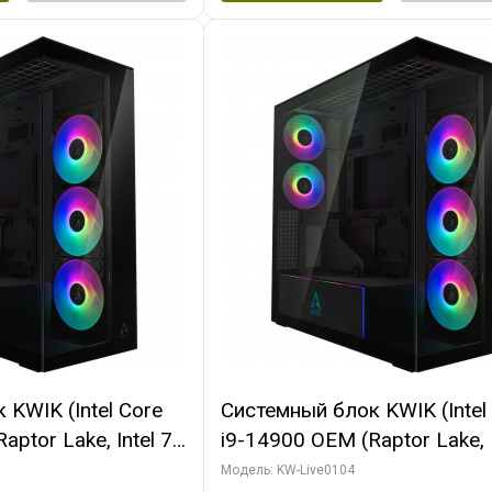
KWIK (Intel Core
Системный блок KWIK (Intel
ptor Lake, Intel 7,
i9-14900 OEM (Raptor Lake, I
 64 ГБ ОЗУ (2
C24 16EC/8PC// 64 ГБ ОЗУ 
Модель: KW-Live0104