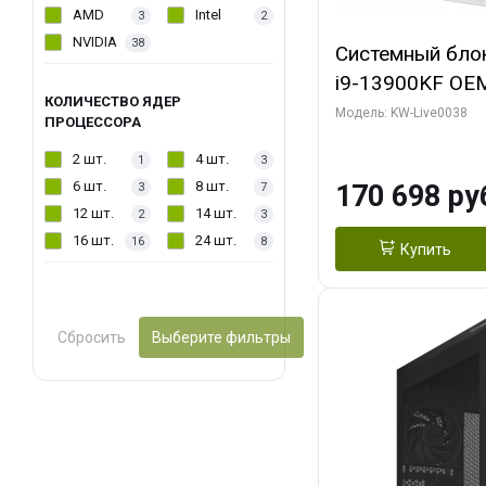
AMD
Intel
3
2
NVIDIA
38
Системный блок 
i9-13900KF OEM 
КОЛИЧЕСТВО ЯДЕР
7, C24 16EC/8P
Модель: KW-Live0038
ПРОЦЕССОРА
модуля)/ Gigab
2 шт.
4 шт.
1
3
GAMING OC 16G
6 шт.
8 шт.
170 698 ру
3
7
2xDP 2/ 960 ГБ
12 шт.
14 шт.
2
3
16 шт.
24 шт.
16
8
Купить
Сбросить
Выберите фильтры