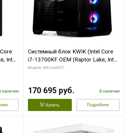
 Core
Системный блок KWIK (Intel Core
, Intel
i7-13700KF OEM (Raptor Lake, Intel
(2
7, C16 8EC/8PC/ 32 ГБ ОЗУ (2
Модель: KW-Live0037
ROART
модуля)/ Gigabyte RTX5070 AERO
e-C DP
OC 12GB GDDR7 192bit 3xDP
170 695 руб.
HDMI/ 1 ТБ SSD)
В наличии
В наличии
бнее
Подробнее
Купить