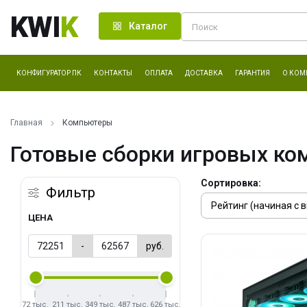
KWI
K
Каталог
КОНФИГУРАТОР ПК
КОНТАКТЫ
ОПЛАТА
ДОСТАВКА
ГАРАНТИЯ
О КОМ
Главная
Компьютеры
Готовые сборки игровых ко
Сортировка:
Фильтр
ЦЕНА
-
руб.
72 тыс.
211 тыс.
349 тыс.
487 тыс.
626 тыс.