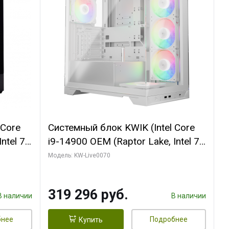
 Core
Системный блок KWIK (Intel Core
ntel 7,
i9-14900 OEM (Raptor Lake, Intel 7,
(2
C24 16EC/8PC// 64 ГБ ОЗУ (2
Модель: KW-Live0070
модуля)/ Gigabyte RTX5080
R7
XTREME WATERFORCE 16GB
319 296 руб.
D)
GDDR7 256bit/ 960 ГБ SSD)
В наличии
В наличии
бнее
Подробнее
Купить