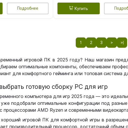
Подробнее
Подро
Купить
1
2
3
>
>|
временный игровой ПК в 2025 году? Наш магазин пред
бираем оптимальные компоненты, обеспечиваем профес
иант для комфортного гейминга или топовая система дл
выбрать готовую сборку РС для игр
ременного компьютера для игр 2025 года — это идеальн
уже подобрали оптимальные конфигурации под разные 
с процессорами AMD Ryzen и современными видеокарта
 хороший игровой ПК для комфортной игры в разрешении
чает производительный процессор, достаточный объем о