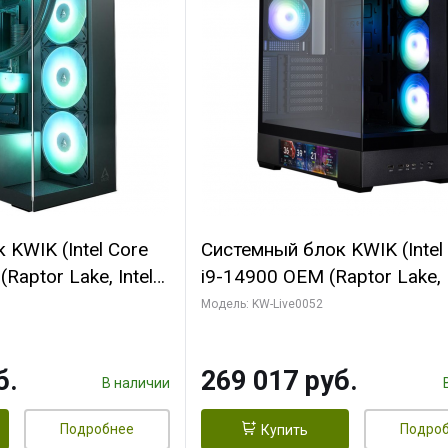
KWIK (Intel Core
Системный блок KWIK (Intel
Raptor Lake, Intel
i9-14900 OEM (Raptor Lake, I
C/ 64 ГБ ОЗУ (2
C24 16EC/8PC// 64 ГБ ОЗУ 
Модель: KW-Live0052
yte RTX5080
модуля)/ Palit RTX5080
FORCE 16GB
GAMINGPRO OC 16GB GDD
б.
269 017 руб.
1 ТБ SSD)
256bit 3xDP HD/ 512 ГБ SS
В наличии
Подробнее
Подро
Купить