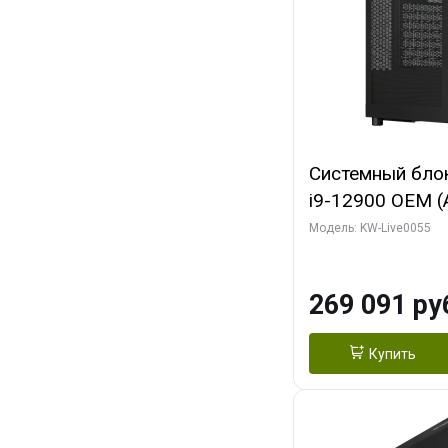
Системный блок 
i9-12900 OEM (Al
C16 8EC/8PC/T2
Модель: KW-Live0055
модуля)/ MSI 
3X OC 16GB GD
269 091 ру
HDMI/ 1 ТБ SS
Купить