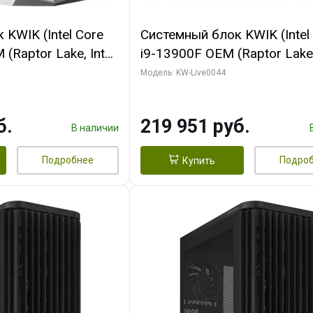
KWIK (Intel Core
Системный блок KWIK (Intel
(Raptor Lake, Intel
i9-13900F OEM (Raptor Lake,
/ 32 ГБ ОЗУ (2
7, Efficient-co/ 32 ГБ ОЗУ (2
Модель: KW-Live0044
yte RX9070XT
модуля)/ Gigabyte RTX5070
B GDDR6 256bit
AERO OC 16GB GDDR7 256bi
б.
219 951 руб.
 SSD)
HD/ 512 ГБ SSD)
В наличии
Подробнее
Подро
Купить