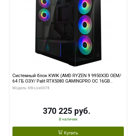
Системный блок KWIK (AMD RYZEN 9 9950X3D OEM/
64 ГБ ОЗУ/ Palit RTX5080 GAMINGPRO OC 16GB
GDDR7 256bit 3xDP HD/ 1 ТБ SSD)
Модель: KW-Live0078
370 225 руб.
В наличии
Купить