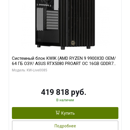
Системный блок KWIK (AMD RYZEN 9 9900X3D OEM/
64 ГБ ОЗУ/ ASUS RTX5080 PROART OC 16GB GDDR7
256bit Type-C DP 2/ 960 ГБ SSD)
Модель: KW-Live0085
419 818 руб.
В наличии
Купить
Подробнее