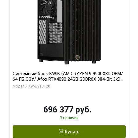
Системный блок KWIK (AMD RYZEN 9 9900X3D OEM/
64 ГБ ОЗУ/ Afox RTX4090 24GB GDDR6X 384-Bit 3xDP
HDMI ATX Turbo/ 1 ТБ SSD)
Модель: KW-Live0120
696 377 руб.
В наличии
Купить