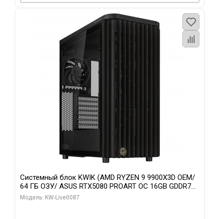
Системный блок KWIK (AMD RYZEN 9 9900X3D OEM/
64 ГБ ОЗУ/ ASUS RTX5080 PROART OC 16GB GDDR7
256bit Type-C DP 2/ 1 ТБ SSD)
Модель: KW-Live0087