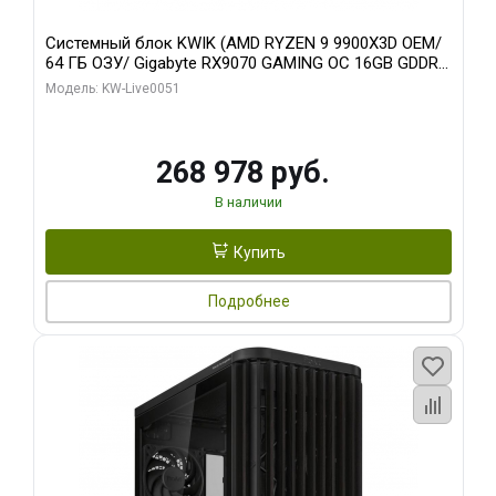
Системный блок KWIK (AMD RYZEN 9 9900X3D OEM/
64 ГБ ОЗУ/ Gigabyte RX9070 GAMING OC 16GB GDDR6
256bit 2xDP 2xH/ 960 ГБ SSD)
Модель: KW-Live0051
268 978 руб.
В наличии
Купить
Подробнее