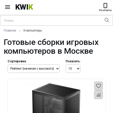
KWI
K
Контакты
Главная
Компьютеры
Готовые сборки игровых
компьютеров в Москве
Сортировка:
Показать: