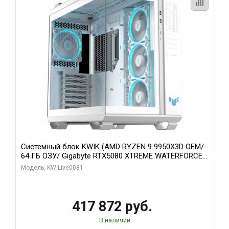
Системный блок KWIK (AMD RYZEN 9 9950X3D OEM/
64 ГБ ОЗУ/ Gigabyte RTX5080 XTREME WATERFORCE
16GB GDDR7 256bit/ 1 ТБ SSD)
Модель: KW-Live0081
417 872 руб.
В наличии