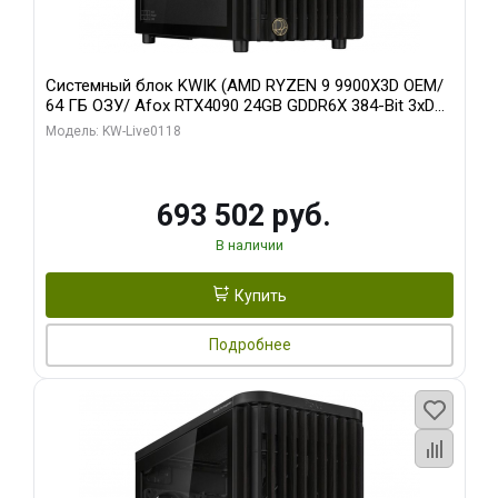
Системный блок KWIK (AMD RYZEN 9 9900X3D OEM/
64 ГБ ОЗУ/ Afox RTX4090 24GB GDDR6X 384-Bit 3xDP
HDMI ATX Turbo/ 960 ГБ SSD)
Модель: KW-Live0118
693 502 руб.
В наличии
Купить
Подробнее