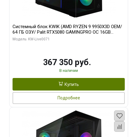
Системный блок KWIK (AMD RYZEN 9 9950X3D OEM/
64 ГБ ОЗУ/ Palit RTX5080 GAMINGPRO OC 16GB
GDDR7 256bit 3xDP HD/ 960 ГБ SSD)
Модель: KW-Live0071
367 350 руб.
В наличии
Купить
Подробнее