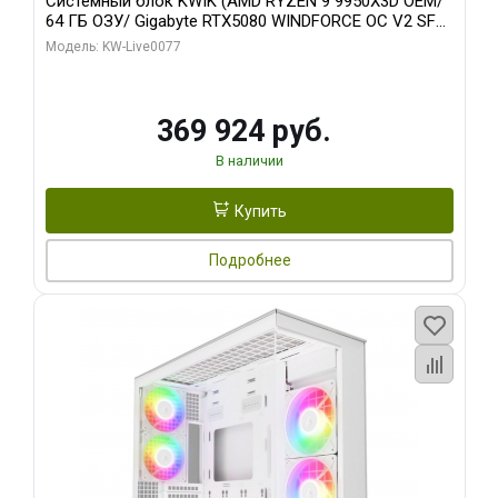
Системный блок KWIK (AMD RYZEN 9 9950X3D OEM/
64 ГБ ОЗУ/ Gigabyte RTX5080 WINDFORCE OC V2 SFF
16GB GDDR7 256b/ 960 ГБ SSD)
Модель: KW-Live0077
369 924 руб.
В наличии
Купить
Подробнее