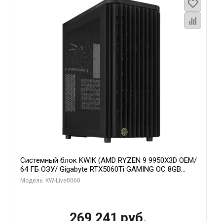
Системный блок KWIK (AMD RYZEN 9 9950X3D OEM/
64 ГБ ОЗУ/ Gigabyte RTX5060Ti GAMING OC 8GB
GDDR7 128bit 3xDP H/ 1 ТБ SSD)
Модель: KW-Live0060
269 241 руб.