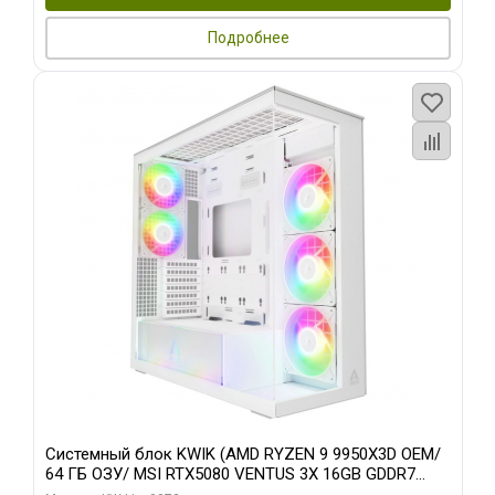
Подробнее
Системный блок KWIK (AMD RYZEN 9 9950X3D OEM/
64 ГБ ОЗУ/ MSI RTX5080 VENTUS 3X 16GB GDDR7
256bit 3xDP HDMI 3F/ 960 ГБ SSD)