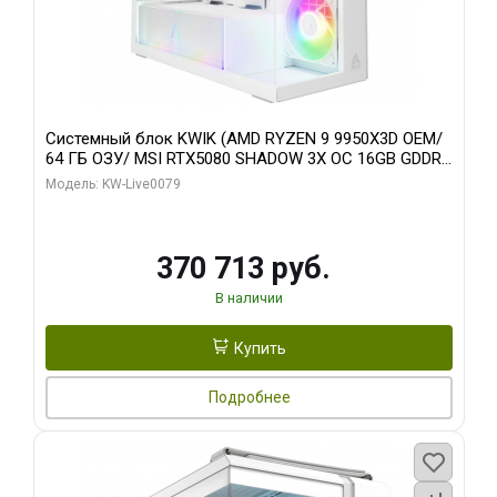
Системный блок KWIK (AMD RYZEN 9 9950X3D OEM/
64 ГБ ОЗУ/ MSI RTX5080 SHADOW 3X OC 16GB GDDR7
256bit 3xDP HDMI/ 960 ГБ SSD)
Модель: KW-Live0079
370 713 руб.
В наличии
Купить
Подробнее