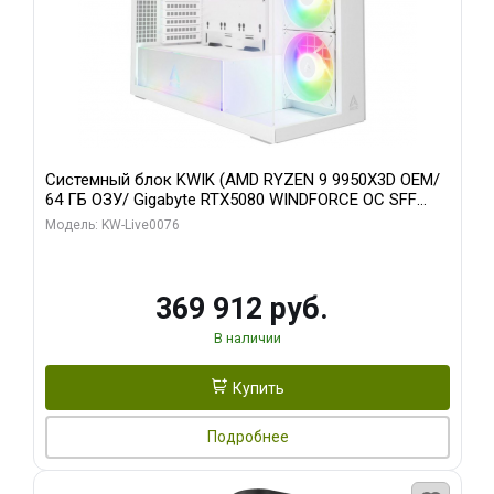
Системный блок KWIK (AMD RYZEN 9 9950X3D OEM/
64 ГБ ОЗУ/ Gigabyte RTX5080 WINDFORCE OC SFF
16GB GDDR7 256bit / 960 ГБ SSD)
Модель: KW-Live0076
369 912 руб.
В наличии
Купить
Подробнее