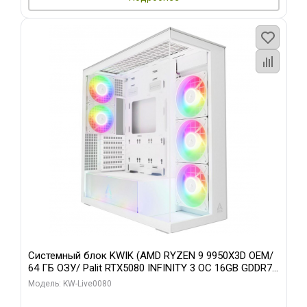
Системный блок KWIK (AMD RYZEN 9 9950X3D OEM/
64 ГБ ОЗУ/ Palit RTX5080 INFINITY 3 OC 16GB GDDR7
256bit 3xDP H/ 960 ГБ SSD)
Модель: KW-Live0080