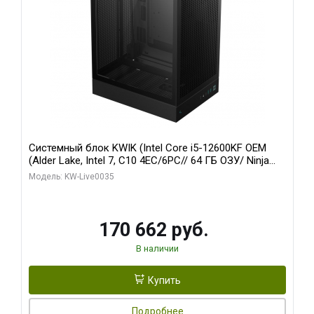
Системный блок KWIK (Intel Core i5-12600KF OEM
(Alder Lake, Intel 7, C10 4EC/6PC// 64 ГБ ОЗУ/ Ninja
Sinotex GTX1650 4GB 128bit GDDR6 DVI DP HDMI 2/
Модель: KW-Live0035
960 ГБ SSD)
170 662 руб.
В наличии
Купить
Подробнее