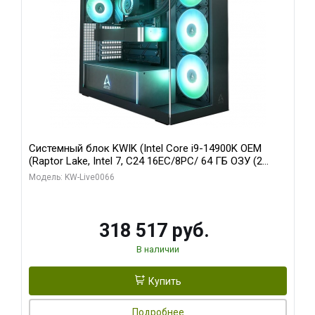
Системный блок KWIK (Intel Core i9-14900K OEM
(Raptor Lake, Intel 7, C24 16EC/8PC/ 64 ГБ ОЗУ (2
модуля)/ Gigabyte RTX5080 XTREME WATERFORCE
Модель: KW-Live0066
16GB GDDR7 256bit/ 1 ТБ SSD)
318 517 руб.
В наличии
Купить
Подробнее