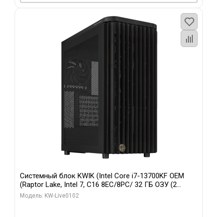
Системный блок KWIK (Intel Core i7-13700KF OEM
(Raptor Lake, Intel 7, C16 8EC/8PC/ 32 ГБ ОЗУ (2
модуля)/ Afox RTX4090 24GB GDDR6X 384-Bit 3xDP
Модель: KW-Live0102
HDMI ATX Turbo/ 960 ГБ SSD)