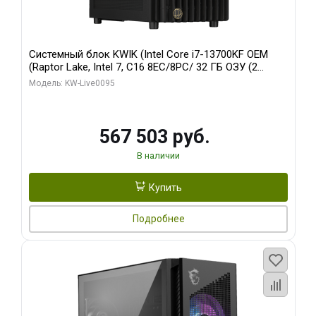
Системный блок KWIK (Intel Core i7-13700KF OEM
(Raptor Lake, Intel 7, C16 8EC/8PC/ 32 ГБ ОЗУ (2
модуля)/ Afox RTX4090 24GB GDDR6X 384-Bit 3xDP
Модель: KW-Live0095
HDMI ATX Turbo/ 512 ГБ SSD)
567 503 руб.
В наличии
Купить
Подробнее