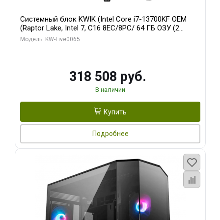
Системный блок KWIK (Intel Core i7-13700KF OEM
(Raptor Lake, Intel 7, C16 8EC/8PC/ 64 ГБ ОЗУ (2
модуля)/ ASUS RTX5080 PROART OC 16GB GDDR7
Модель: KW-Live0065
256bit Type-C DP 2/ 1 ТБ SSD)
318 508 руб.
В наличии
Купить
Подробнее