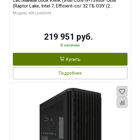
Системный блок KWIK (Intel Core i9-13900F OEM
(Raptor Lake, Intel 7, Efficient-co/ 32 ГБ ОЗУ (2
модуля)/ Gigabyte RTX5070Ti AERO OC 16GB GDDR7
Модель: KW-Live0044
256bit 3xDP HD/ 512 ГБ SSD)
219 951 руб.
В наличии
Купить
Подробнее