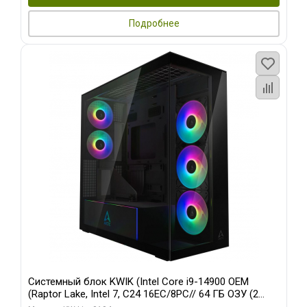
Подробнее
Системный блок KWIK (Intel Core i9-14900 OEM
(Raptor Lake, Intel 7, C24 16EC/8PC// 64 ГБ ОЗУ (2
модуля)/ Afox RTX4090 24GB GDDR6X 384-Bit 3xDP