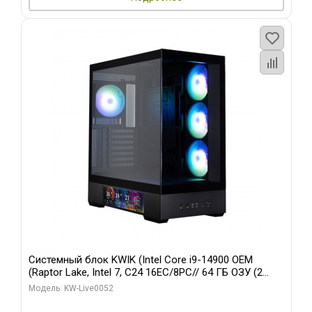
Системный блок KWIK (Intel Core i9-14900 OEM
(Raptor Lake, Intel 7, C24 16EC/8PC// 64 ГБ ОЗУ (2
модуля)/ Palit RTX5080 GAMINGPRO OC 16GB GDDR7
Модель: KW-Live0052
256bit 3xDP HD/ 512 ГБ SSD)