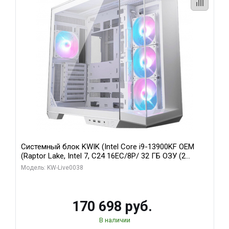
Системный блок KWIK (Intel Core i9-13900KF OEM
(Raptor Lake, Intel 7, C24 16EC/8P/ 32 ГБ ОЗУ (2
модуля)/ Gigabyte RX9070XT GAMING OC 16GB GDDR6
Модель: KW-Live0038
256bit 2xDP 2/ 960 ГБ SSD)
170 698 руб.
В наличии