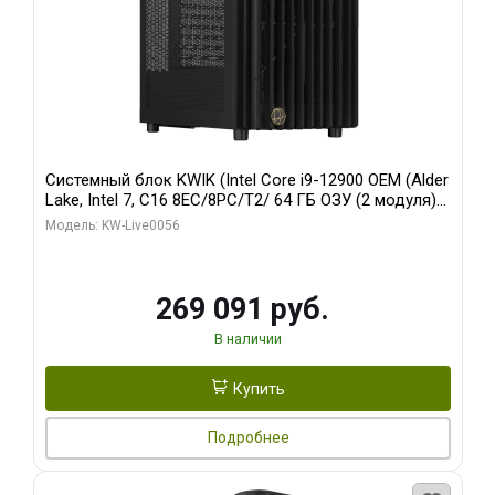
Системный блок KWIK (Intel Core i9-12900 OEM (Alder
Lake, Intel 7, C16 8EC/8PC/T2/ 64 ГБ ОЗУ (2 модуля)/
Palit RTX5080 INFINITY 3 OC 16GB GDDR7 256bit 3xDP
Модель: KW-Live0056
H/ 1 ТБ SSD)
269 091 руб.
В наличии
Купить
Подробнее