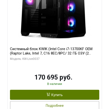
Системный блок KWIK (Intel Core i7-13700KF OEM
(Raptor Lake, Intel 7, C16 8EC/8PC/ 32 ГБ ОЗУ (2
модуля)/ Gigabyte RTX5070 AERO OC 12GB GDDR7
Модель: KW-Live0037
192bit 3xDP HDMI/ 1 ТБ SSD)
170 695 руб.
В наличии
Купить
Подробнее