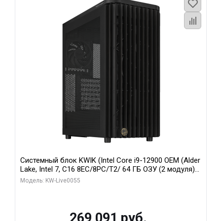
Системный блок KWIK (Intel Core i9-12900 OEM (Alder
Lake, Intel 7, C16 8EC/8PC/T2/ 64 ГБ ОЗУ (2 модуля)/
MSI RTX5080 SHADOW 3X OC 16GB GDDR7 256bit 3xDP
Модель: KW-Live0055
HDMI/ 1 ТБ SSD)
269 091 руб.