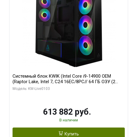
Системный блок KWIK (Intel Core i9-14900 OEM
(Raptor Lake, Intel 7, C24 16EC/8PC// 64 ГБ ОЗУ (2
модуля)/ Afox RTX4090 24GB GDDR6X 384-Bit 3xDP
Модель: KW-Live0103
HDMI ATX Turbo/ 960 ГБ SSD)
613 882 руб.
В наличии
Купить