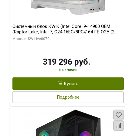
Системный блок KWIK (Intel Core i9-14900 OEM
(Raptor Lake, Intel 7, C24 16EC/8PC// 64 ГБ ОЗУ (2
модуля)/ Gigabyte RTX5080 XTREME WATERFORCE
Модель: KW-Live0070
16GB GDDR7 256bit/ 960 ГБ SSD)
319 296 руб.
В наличии
Купить
Подробнее