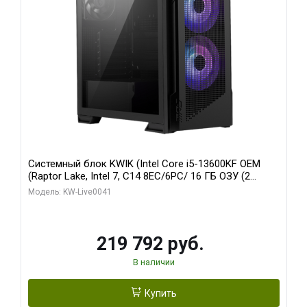
Системный блок KWIK (Intel Core i5-13600KF OEM
(Raptor Lake, Intel 7, C14 8EC/6PC/ 16 ГБ ОЗУ (2
модуля)/ Palit RTX5080 GAMINGPRO OC 16GB GDDR7
Модель: KW-Live0041
256bit 3xDP HD/ 512 ГБ SSD)
219 792 руб.
В наличии
Купить