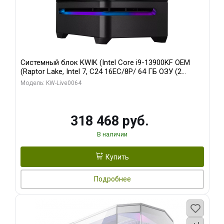
Системный блок KWIK (Intel Core i9-13900KF OEM
(Raptor Lake, Intel 7, C24 16EC/8P/ 64 ГБ ОЗУ (2
модуля)/ ASUS RTX5080 PROART OC 16GB GDDR7
Модель: KW-Live0064
256bit Type-C DP 2/ 512 ГБ SSD)
318 468 руб.
В наличии
Купить
Подробнее