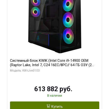
Системный блок KWIK (Intel Core i9-14900 OEM
(Raptor Lake, Intel 7, C24 16EC/8PC// 64 ГБ ОЗУ (2
модуля)/ Afox RTX4090 24GB GDDR6X 384-Bit 3xDP
Модель: KW-Live0103
HDMI ATX Turbo/ 960 ГБ SSD)
613 882 руб.
В наличии
Купить