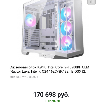
Системный блок KWIK (Intel Core i9-13900KF OEM
(Raptor Lake, Intel 7, C24 16EC/8P/ 32 ГБ ОЗУ (2
модуля)/ Gigabyte RX9070XT GAMING OC 16GB GDDR6
Модель: KW-Live0038
256bit 2xDP 2/ 960 ГБ SSD)
170 698 руб.
В наличии