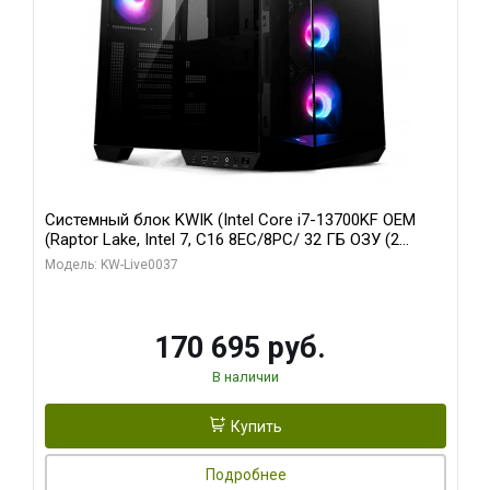
Системный блок KWIK (Intel Core i7-13700KF OEM
(Raptor Lake, Intel 7, C16 8EC/8PC/ 32 ГБ ОЗУ (2
модуля)/ Gigabyte RTX5070 AERO OC 12GB GDDR7
Модель: KW-Live0037
192bit 3xDP HDMI/ 1 ТБ SSD)
170 695 руб.
В наличии
Купить
Подробнее