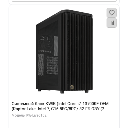
Системный блок KWIK (Intel Core i7-13700KF OEM
(Raptor Lake, Intel 7, C16 8EC/8PC/ 32 ГБ ОЗУ (2
модуля)/ Afox RTX4090 24GB GDDR6X 384-Bit 3xDP
Модель: KW-Live0102
HDMI ATX Turbo/ 960 ГБ SSD)