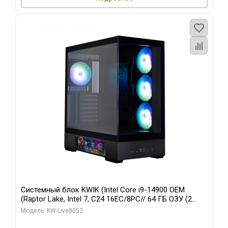
Системный блок KWIK (Intel Core i9-14900 OEM
(Raptor Lake, Intel 7, C24 16EC/8PC// 64 ГБ ОЗУ (2
модуля)/ Palit RTX5080 GAMINGPRO OC 16GB GDDR7
Модель: KW-Live0052
256bit 3xDP HD/ 512 ГБ SSD)