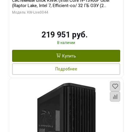
Системный блок KWIK (Intel Core i9-13900F OEM
(Raptor Lake, Intel 7, Efficient-co/ 32 ГБ ОЗУ (2
модуля)/ Gigabyte RTX5070Ti AERO OC 16GB GDDR7
Модель: KW-Live0044
256bit 3xDP HD/ 512 ГБ SSD)
219 951 руб.
В наличии
Купить
Подробнее