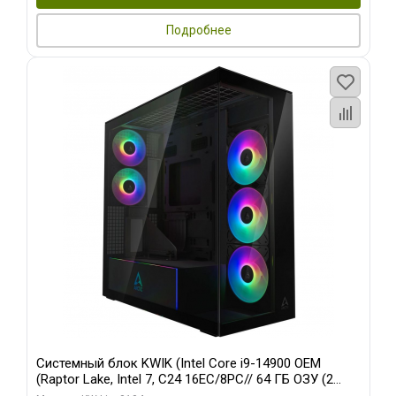
Подробнее
Системный блок KWIK (Intel Core i9-14900 OEM
(Raptor Lake, Intel 7, C24 16EC/8PC// 64 ГБ ОЗУ (2
модуля)/ Afox RTX4090 24GB GDDR6X 384-Bit 3xDP