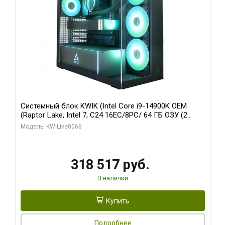
Системный блок KWIK (Intel Core i9-14900K OEM
(Raptor Lake, Intel 7, C24 16EC/8PC/ 64 ГБ ОЗУ (2
модуля)/ Gigabyte RTX5080 XTREME WATERFORCE
Модель: KW-Live0066
16GB GDDR7 256bit/ 1 ТБ SSD)
318 517 руб.
В наличии
Купить
Подробнее