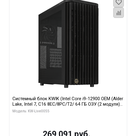
Системный блок KWIK (Intel Core i9-12900 OEM (Alder
Lake, Intel 7, C16 8EC/8PC/T2/ 64 ГБ ОЗУ (2 модуля)/
MSI RTX5080 SHADOW 3X OC 16GB GDDR7 256bit 3xDP
Модель: KW-Live0055
HDMI/ 1 ТБ SSD)
269 091 руб.