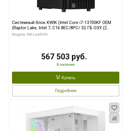
Системный блок KWIK (Intel Core i7-13700KF OEM
(Raptor Lake, Intel 7, C16 8EC/8PC/ 32 ГБ ОЗУ (2
модуля)/ Afox RTX4090 24GB GDDR6X 384-Bit 3xDP
Модель: KW-Live0095
HDMI ATX Turbo/ 512 ГБ SSD)
567 503 руб.
В наличии
Купить
Подробнее