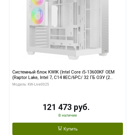
Системный блок KWIK (Intel Core i5-13600KF OEM
(Raptor Lake, Intel 7, C14 8EC/6PC/ 32 ГБ ОЗУ (2
модуля)/ Gigabyte RTX5060 WINDFORCE OC 8GB
Модель: KW-Live0025
GDDR7 128bit 3xDP / 960 ГБ SSD)
121 473 руб.
В наличии
Купить