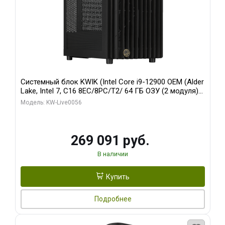
Системный блок KWIK (Intel Core i9-12900 OEM (Alder
Lake, Intel 7, C16 8EC/8PC/T2/ 64 ГБ ОЗУ (2 модуля)/
Palit RTX5080 INFINITY 3 OC 16GB GDDR7 256bit 3xDP
Модель: KW-Live0056
H/ 1 ТБ SSD)
269 091 руб.
В наличии
Купить
Подробнее