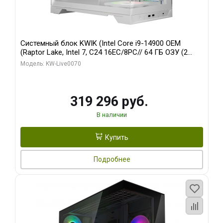
Системный блок KWIK (Intel Core i9-14900 OEM
(Raptor Lake, Intel 7, C24 16EC/8PC// 64 ГБ ОЗУ (2
модуля)/ Gigabyte RTX5080 XTREME WATERFORCE
Модель: KW-Live0070
16GB GDDR7 256bit/ 960 ГБ SSD)
319 296 руб.
В наличии
Купить
Подробнее