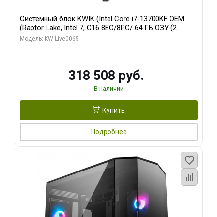
Системный блок KWIK (Intel Core i7-13700KF OEM
(Raptor Lake, Intel 7, C16 8EC/8PC/ 64 ГБ ОЗУ (2
модуля)/ ASUS RTX5080 PROART OC 16GB GDDR7
Модель: KW-Live0065
256bit Type-C DP 2/ 1 ТБ SSD)
318 508 руб.
В наличии
Купить
Подробнее