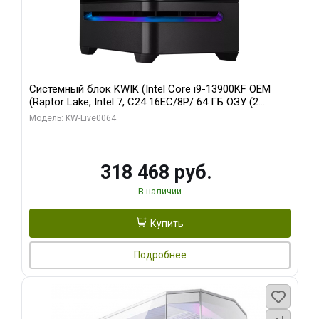
Системный блок KWIK (Intel Core i9-13900KF OEM
(Raptor Lake, Intel 7, C24 16EC/8P/ 64 ГБ ОЗУ (2
модуля)/ ASUS RTX5080 PROART OC 16GB GDDR7
Модель: KW-Live0064
256bit Type-C DP 2/ 512 ГБ SSD)
318 468 руб.
В наличии
Купить
Подробнее