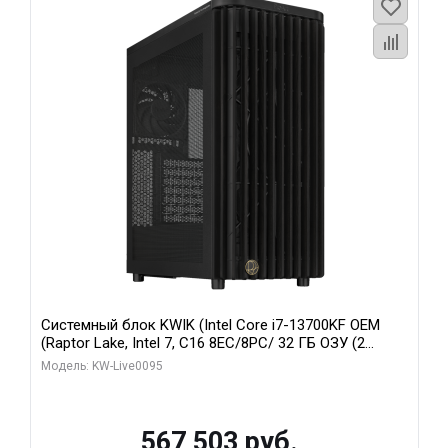
Системный блок KWIK (Intel Core i7-13700KF OEM
(Raptor Lake, Intel 7, C16 8EC/8PC/ 32 ГБ ОЗУ (2
модуля)/ Afox RTX4090 24GB GDDR6X 384-Bit 3xDP
Модель: KW-Live0095
HDMI ATX Turbo/ 512 ГБ SSD)
567 503 руб.