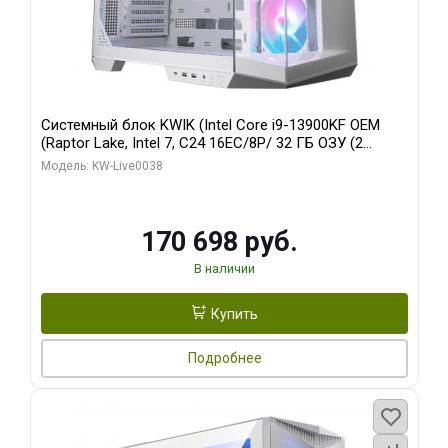
Системный блок KWIK (Intel Core i9-13900KF OEM
(Raptor Lake, Intel 7, C24 16EC/8P/ 32 ГБ ОЗУ (2
модуля)/ Gigabyte RX9070XT GAMING OC 16GB GDDR6
Модель: KW-Live0038
256bit 2xDP 2/ 960 ГБ SSD)
170 698 руб.
В наличии
Купить
Подробнее