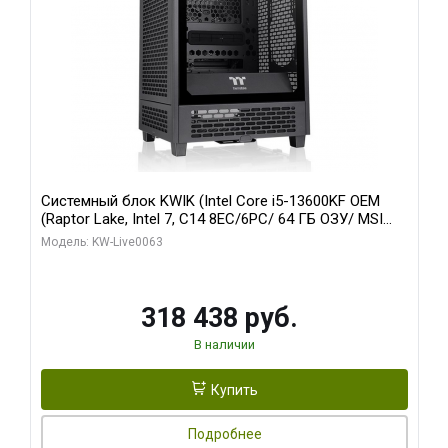
Системный блок KWIK (Intel Core i5-13600KF OEM
(Raptor Lake, Intel 7, C14 8EC/6PC/ 64 ГБ ОЗУ/ MSI
RTX5080 VENTUS 3X OC 16GB GDDR7 256bit 3xDP
Модель: KW-Live0063
HDMI/ 512 ГБ SSD)
318 438 руб.
В наличии
Купить
Подробнее