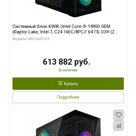
Системный блок KWIK (Intel Core i9-14900 OEM
(Raptor Lake, Intel 7, C24 16EC/8PC// 64 ГБ ОЗУ (2
модуля)/ Afox RTX4090 24GB GDDR6X 384-Bit 3xDP
Модель: KW-Live0103
HDMI ATX Turbo/ 960 ГБ SSD)
613 882 руб.
В наличии
Купить
Подробнее