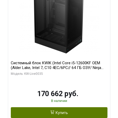
Системный блок KWIK (Intel Core i5-12600KF OEM
(Alder Lake, Intel 7, C10 4EC/6PC// 64 ГБ ОЗУ/ Ninja
Sinotex GTX1650 4GB 128bit GDDR6 DVI DP HDMI 2/
Модель: KW-Live0035
960 ГБ SSD)
170 662 руб.
В наличии
Купить