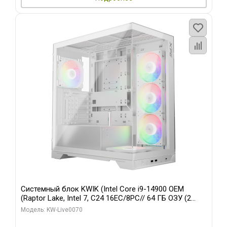
Системный блок KWIK (Intel Core i9-14900 OEM
(Raptor Lake, Intel 7, C24 16EC/8PC// 64 ГБ ОЗУ (2
модуля)/ Gigabyte RTX5080 XTREME WATERFORCE
Модель: KW-Live0070
16GB GDDR7 256bit/ 960 ГБ SSD)