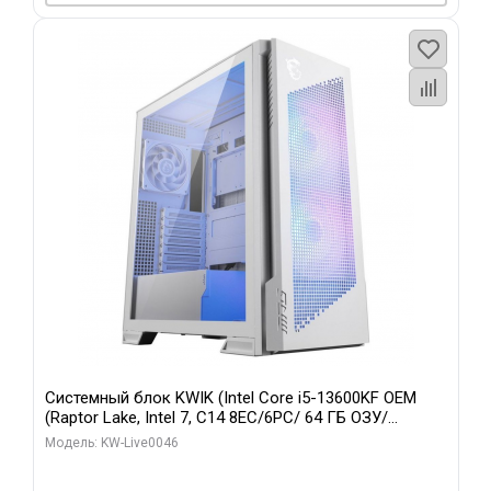
Системный блок KWIK (Intel Core i5-13600KF OEM
(Raptor Lake, Intel 7, C14 8EC/6PC/ 64 ГБ ОЗУ/
Gigabyte RTX5060Ti GAMING OC 8GB GDDR7 128bit
Модель: KW-Live0046
3xDP H/ 960 ГБ SSD)