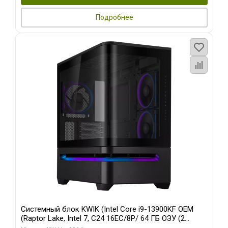
Подробнее
Системный блок KWIK (Intel Core i9-13900KF OEM
(Raptor Lake, Intel 7, C24 16EC/8P/ 64 ГБ ОЗУ (2
модуля)/ ASUS RTX5080 PROART OC 16GB GDDR7