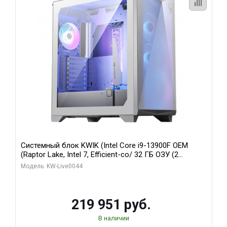
Системный блок KWIK (Intel Core i9-13900F OEM
(Raptor Lake, Intel 7, Efficient-co/ 32 ГБ ОЗУ (2
модуля)/ Gigabyte RTX5070Ti AERO OC 16GB GDDR7
Модель: KW-Live0044
256bit 3xDP HD/ 512 ГБ SSD)
219 951 руб.
В наличии