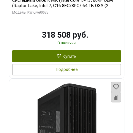
Системный блок KWIK (Intel Core i7-13700KF OEM
(Raptor Lake, Intel 7, C16 8EC/8PC/ 64 ГБ ОЗУ (2
модуля)/ ASUS RTX5080 PROART OC 16GB GDDR7
Модель: KW-Live0065
256bit Type-C DP 2/ 1 ТБ SSD)
318 508 руб.
В наличии
Купить
Подробнее