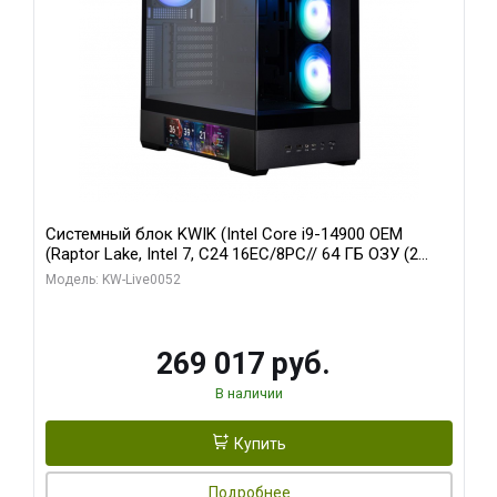
Системный блок KWIK (Intel Core i9-14900 OEM
(Raptor Lake, Intel 7, C24 16EC/8PC// 64 ГБ ОЗУ (2
модуля)/ Palit RTX5080 GAMINGPRO OC 16GB GDDR7
Модель: KW-Live0052
256bit 3xDP HD/ 512 ГБ SSD)
269 017 руб.
В наличии
Купить
Подробнее