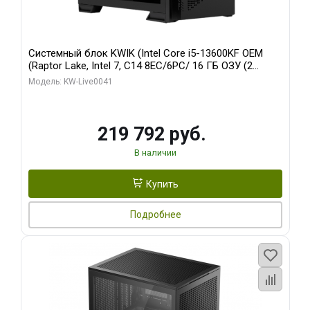
Системный блок KWIK (Intel Core i5-13600KF OEM
(Raptor Lake, Intel 7, C14 8EC/6PC/ 16 ГБ ОЗУ (2
модуля)/ Palit RTX5080 GAMINGPRO OC 16GB GDDR7
Модель: KW-Live0041
256bit 3xDP HD/ 512 ГБ SSD)
219 792 руб.
В наличии
Купить
Подробнее