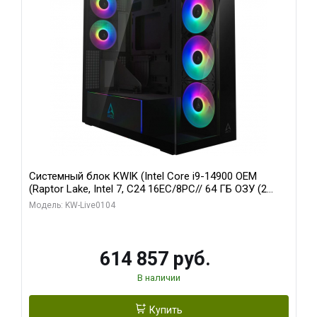
Системный блок KWIK (Intel Core i9-14900 OEM
(Raptor Lake, Intel 7, C24 16EC/8PC// 64 ГБ ОЗУ (2
модуля)/ Afox RTX4090 24GB GDDR6X 384-Bit 3xDP
Модель: KW-Live0104
HDMI ATX Turbo/ 1 ТБ SSD)
614 857 руб.
В наличии
Купить