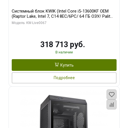
Системный блок KWIK (Intel Core i5-13600KF OEM
(Raptor Lake, Intel 7, C14 8EC/6PC/ 64 ГБ ОЗУ/ Palit
RTX5080 GAMINGPRO OC 16GB GDDR7 256bit 3xDP
Модель: KW-Live0067
HD/ 960 ГБ SSD)
318 713 руб.
В наличии
Купить
Подробнее