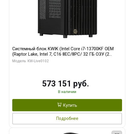
Системный блок KWIK (Intel Core i7-13700KF OEM
(Raptor Lake, Intel 7, C16 8EC/8PC/ 32 ГБ ОЗУ (2
модуля)/ Afox RTX4090 24GB GDDR6X 384-Bit 3xDP
Модель: KW-Live0102
HDMI ATX Turbo/ 960 ГБ SSD)
573 151 руб.
В наличии
Купить
Подробнее