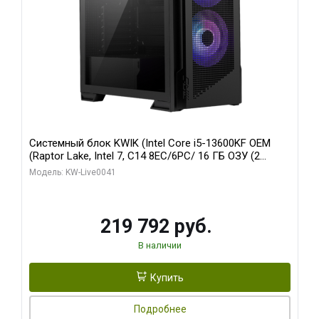
Системный блок KWIK (Intel Core i5-13600KF OEM
(Raptor Lake, Intel 7, C14 8EC/6PC/ 16 ГБ ОЗУ (2
модуля)/ Palit RTX5080 GAMINGPRO OC 16GB GDDR7
Модель: KW-Live0041
256bit 3xDP HD/ 512 ГБ SSD)
219 792 руб.
В наличии
Купить
Подробнее