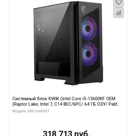
Системный блок KWIK (Intel Core i5-13600KF OEM
(Raptor Lake, Intel 7, C14 8EC/6PC/ 64 ГБ ОЗУ/ Palit
RTX5080 GAMINGPRO OC 16GB GDDR7 256bit 3xDP
Модель: KW-Live0067
HD/ 960 ГБ SSD)
318 713 руб.