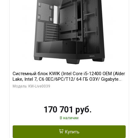
Системный блок KWIK (Intel Core i5-12400 OEM (Alder
Lake, Intel 7, C6 0EC/6PC/T12/ 64 ГБ ОЗУ/ Gigabyte
RX6500XT EAGLE 4G GDDR6 64bit HDMI DP 31055/ 512
Модель: KW-Live0039
ГБ SSD)
170 701 руб.
В наличии
Купить