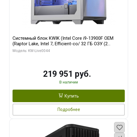
Системный блок KWIK (Intel Core i9-13900F OEM
(Raptor Lake, Intel 7, Efficient-co/ 32 ГБ ОЗУ (2
модуля)/ Gigabyte RTX5070Ti AERO OC 16GB GDDR7
Модель: KW-Live0044
256bit 3xDP HD/ 512 ГБ SSD)
219 951 руб.
В наличии
Купить
Подробнее