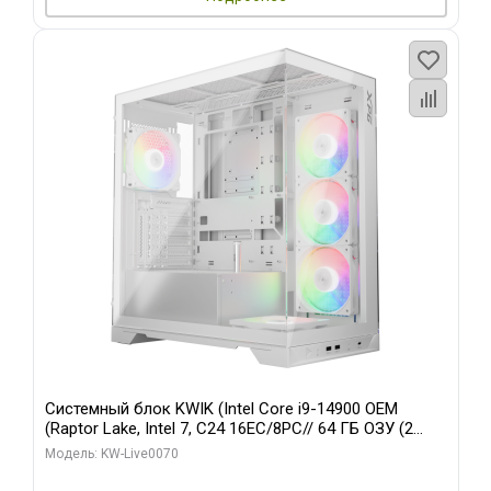
Системный блок KWIK (Intel Core i9-14900 OEM
(Raptor Lake, Intel 7, C24 16EC/8PC// 64 ГБ ОЗУ (2
модуля)/ Gigabyte RTX5080 XTREME WATERFORCE
Модель: KW-Live0070
16GB GDDR7 256bit/ 960 ГБ SSD)