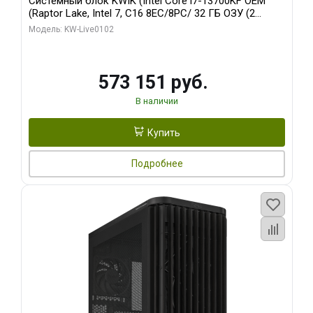
Системный блок KWIK (Intel Core i7-13700KF OEM
(Raptor Lake, Intel 7, C16 8EC/8PC/ 32 ГБ ОЗУ (2
модуля)/ Afox RTX4090 24GB GDDR6X 384-Bit 3xDP
Модель: KW-Live0102
HDMI ATX Turbo/ 960 ГБ SSD)
573 151 руб.
В наличии
Купить
Подробнее