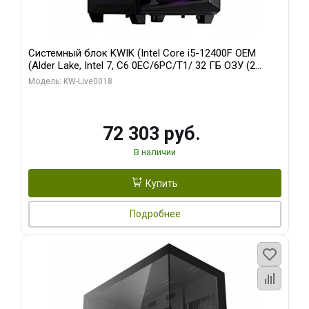
Системный блок KWIK (Intel Core i5-12400F OEM
(Alder Lake, Intel 7, C6 0EC/6PC/T1/ 32 ГБ ОЗУ (2
модуля)/ Ninja Sinotex GTX1660 SUPER 6GB GDDR6
Модель: KW-Live0018
192bit DVI DP / 960 ГБ SSD)
72 303 руб.
В наличии
Купить
Подробнее