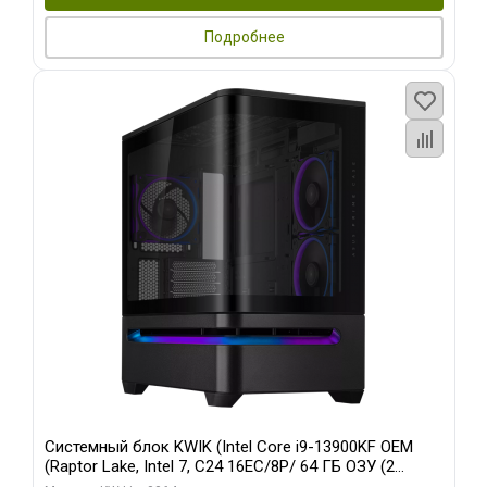
Подробнее
Системный блок KWIK (Intel Core i9-13900KF OEM
(Raptor Lake, Intel 7, C24 16EC/8P/ 64 ГБ ОЗУ (2
модуля)/ ASUS RTX5080 PROART OC 16GB GDDR7