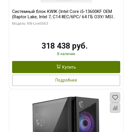
Системный блок KWIK (Intel Core i5-13600KF OEM
(Raptor Lake, Intel 7, C14 8EC/6PC/ 64 ГБ ОЗУ/ MSI
RTX5080 VENTUS 3X OC 16GB GDDR7 256bit 3xDP
Модель: KW-Live0063
HDMI/ 512 ГБ SSD)
318 438 руб.
В наличии
Купить
Подробнее