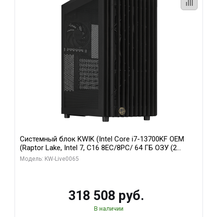
Системный блок KWIK (Intel Core i7-13700KF OEM
(Raptor Lake, Intel 7, C16 8EC/8PC/ 64 ГБ ОЗУ (2
модуля)/ ASUS RTX5080 PROART OC 16GB GDDR7
Модель: KW-Live0065
256bit Type-C DP 2/ 1 ТБ SSD)
318 508 руб.
В наличии