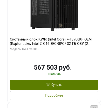
Системный блок KWIK (Intel Core i7-13700KF OEM
(Raptor Lake, Intel 7, C16 8EC/8PC/ 32 ГБ ОЗУ (2
модуля)/ Afox RTX4090 24GB GDDR6X 384-Bit 3xDP
Модель: KW-Live0095
HDMI ATX Turbo/ 512 ГБ SSD)
567 503 руб.
В наличии
Купить
Подробнее