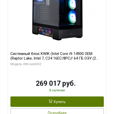
Системный блок KWIK (Intel Core i9-14900 OEM
(Raptor Lake, Intel 7, C24 16EC/8PC// 64 ГБ ОЗУ (2
модуля)/ Palit RTX5080 GAMINGPRO OC 16GB GDDR7
Модель: KW-Live0052
256bit 3xDP HD/ 512 ГБ SSD)
269 017 руб.
В наличии
Купить
Подробнее