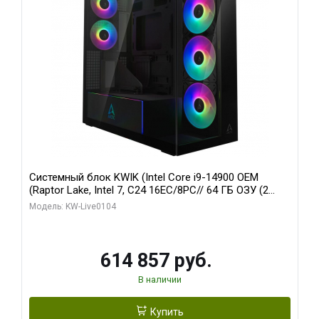
Системный блок KWIK (Intel Core i9-14900 OEM
(Raptor Lake, Intel 7, C24 16EC/8PC// 64 ГБ ОЗУ (2
модуля)/ Afox RTX4090 24GB GDDR6X 384-Bit 3xDP
Модель: KW-Live0104
HDMI ATX Turbo/ 1 ТБ SSD)
614 857 руб.
В наличии
Купить