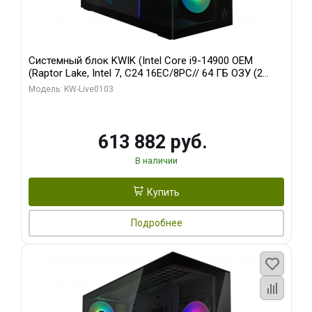
Системный блок KWIK (Intel Core i9-14900 OEM
(Raptor Lake, Intel 7, C24 16EC/8PC// 64 ГБ ОЗУ (2
модуля)/ Afox RTX4090 24GB GDDR6X 384-Bit 3xDP
Модель: KW-Live0103
HDMI ATX Turbo/ 960 ГБ SSD)
613 882 руб.
В наличии
Купить
Подробнее