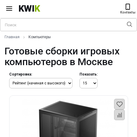
KWI
K
Контакты
Главная
Компьютеры
Готовые сборки игровых
компьютеров в Москве
Сортировка:
Показать: