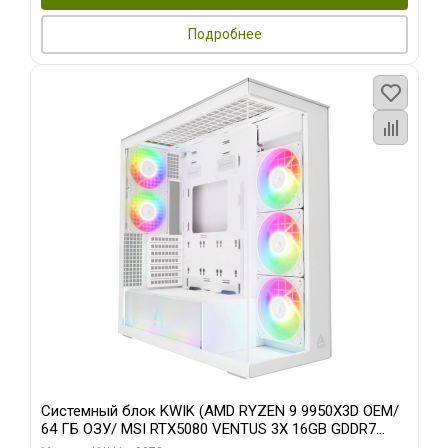
Подробнее
Системный блок KWIK (AMD RYZEN 9 9950X3D OEM/
64 ГБ ОЗУ/ MSI RTX5080 VENTUS 3X 16GB GDDR7
256bit 3xDP HDMI 3F/ 960 ГБ SSD)