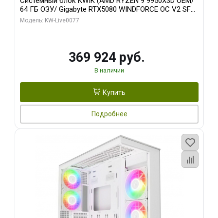
Системный блок KWIK (AMD RYZEN 9 9950X3D OEM/
64 ГБ ОЗУ/ Gigabyte RTX5080 WINDFORCE OC V2 SFF
16GB GDDR7 256b/ 960 ГБ SSD)
Модель: KW-Live0077
369 924 руб.
В наличии
Купить
Подробнее