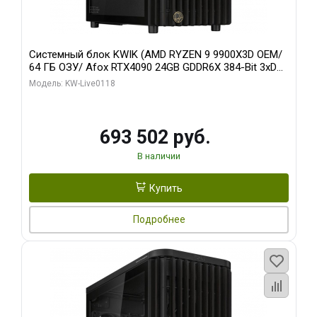
Системный блок KWIK (AMD RYZEN 9 9900X3D OEM/
64 ГБ ОЗУ/ Afox RTX4090 24GB GDDR6X 384-Bit 3xDP
HDMI ATX Turbo/ 960 ГБ SSD)
Модель: KW-Live0118
693 502 руб.
В наличии
Купить
Подробнее