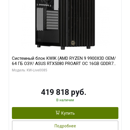
Системный блок KWIK (AMD RYZEN 9 9900X3D OEM/
64 ГБ ОЗУ/ ASUS RTX5080 PROART OC 16GB GDDR7
256bit Type-C DP 2/ 960 ГБ SSD)
Модель: KW-Live0085
419 818 руб.
В наличии
Купить
Подробнее