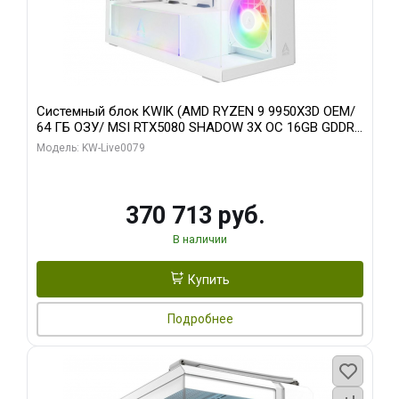
Системный блок KWIK (AMD RYZEN 9 9950X3D OEM/
64 ГБ ОЗУ/ MSI RTX5080 SHADOW 3X OC 16GB GDDR7
256bit 3xDP HDMI/ 960 ГБ SSD)
Модель: KW-Live0079
370 713 руб.
В наличии
Купить
Подробнее