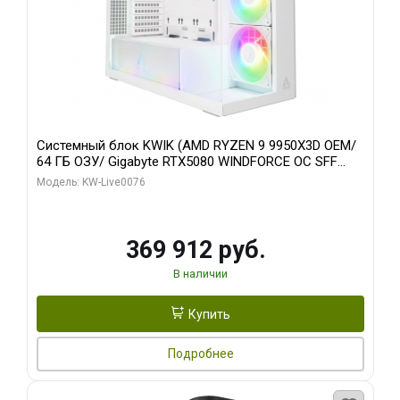
Системный блок KWIK (AMD RYZEN 9 9950X3D OEM/
64 ГБ ОЗУ/ Gigabyte RTX5080 WINDFORCE OC SFF
16GB GDDR7 256bit / 960 ГБ SSD)
Модель: KW-Live0076
369 912 руб.
В наличии
Купить
Подробнее