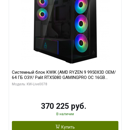
Системный блок KWIK (AMD RYZEN 9 9950X3D OEM/
64 ГБ ОЗУ/ Palit RTX5080 GAMINGPRO OC 16GB
GDDR7 256bit 3xDP HD/ 1 ТБ SSD)
Модель: KW-Live0078
370 225 руб.
В наличии
Купить