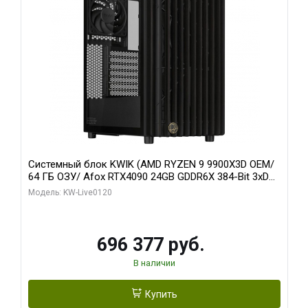
Системный блок KWIK (AMD RYZEN 9 9900X3D OEM/
64 ГБ ОЗУ/ Afox RTX4090 24GB GDDR6X 384-Bit 3xDP
HDMI ATX Turbo/ 1 ТБ SSD)
Модель: KW-Live0120
696 377 руб.
В наличии
Купить