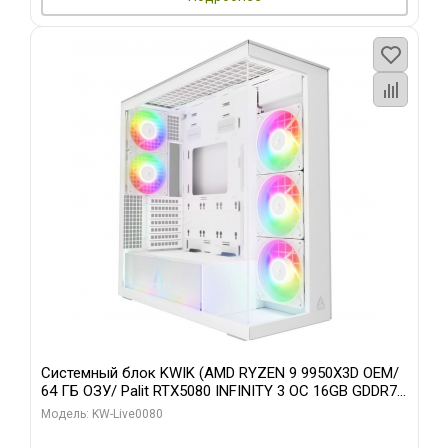
Системный блок KWIK (AMD RYZEN 9 9950X3D OEM/
64 ГБ ОЗУ/ Palit RTX5080 INFINITY 3 OC 16GB GDDR7
256bit 3xDP H/ 960 ГБ SSD)
Модель: KW-Live0080