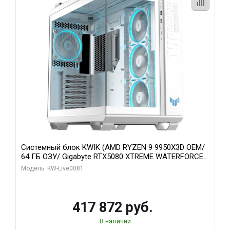
Системный блок KWIK (AMD RYZEN 9 9950X3D OEM/
64 ГБ ОЗУ/ Gigabyte RTX5080 XTREME WATERFORCE
16GB GDDR7 256bit/ 1 ТБ SSD)
Модель: KW-Live0081
417 872 руб.
В наличии