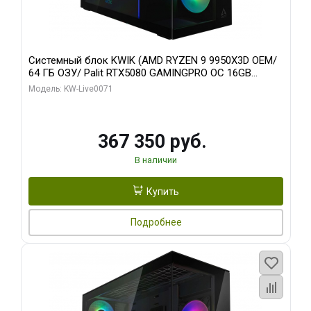
Системный блок KWIK (AMD RYZEN 9 9950X3D OEM/
64 ГБ ОЗУ/ Palit RTX5080 GAMINGPRO OC 16GB
GDDR7 256bit 3xDP HD/ 960 ГБ SSD)
Модель: KW-Live0071
367 350 руб.
В наличии
Купить
Подробнее