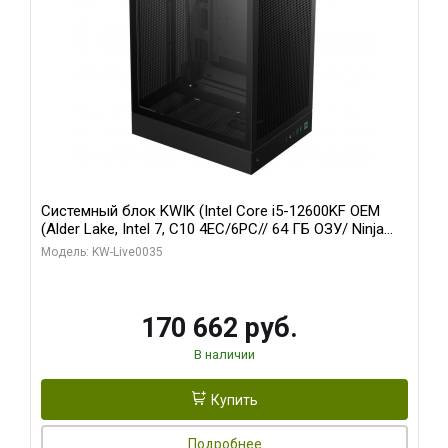
Системный блок KWIK (Intel Core i5-12600KF OEM
(Alder Lake, Intel 7, C10 4EC/6PC// 64 ГБ ОЗУ/ Ninja
Sinotex GTX1650 4GB 128bit GDDR6 DVI DP HDMI 2/
Модель: KW-Live0035
960 ГБ SSD)
170 662 руб.
В наличии
Купить
Подробнее