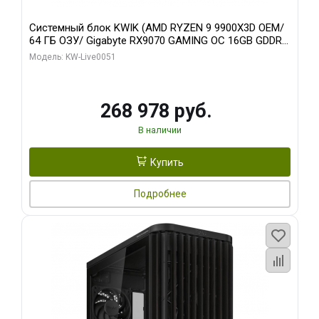
Системный блок KWIK (AMD RYZEN 9 9900X3D OEM/
64 ГБ ОЗУ/ Gigabyte RX9070 GAMING OC 16GB GDDR6
256bit 2xDP 2xH/ 960 ГБ SSD)
Модель: KW-Live0051
268 978 руб.
В наличии
Купить
Подробнее