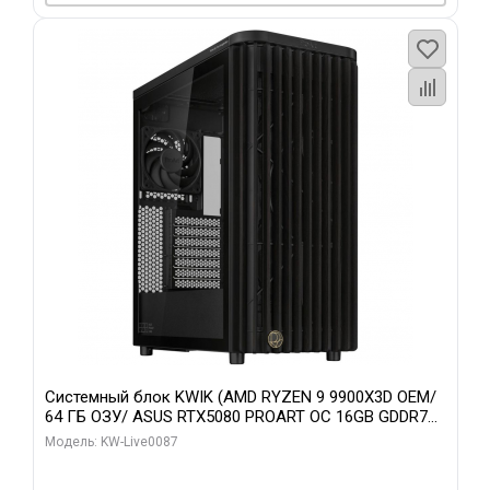
Системный блок KWIK (AMD RYZEN 9 9900X3D OEM/
64 ГБ ОЗУ/ ASUS RTX5080 PROART OC 16GB GDDR7
256bit Type-C DP 2/ 1 ТБ SSD)
Модель: KW-Live0087