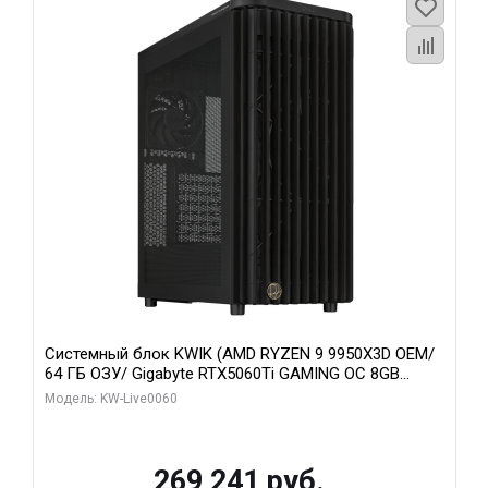
Системный блок KWIK (AMD RYZEN 9 9950X3D OEM/
64 ГБ ОЗУ/ Gigabyte RTX5060Ti GAMING OC 8GB
GDDR7 128bit 3xDP H/ 1 ТБ SSD)
Модель: KW-Live0060
269 241 руб.