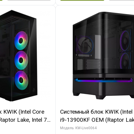
KWIK (Intel Core
Системный блок KWIK (Intel
ptor Lake, Intel 7,
i9-13900KF OEM (Raptor Lake
 64 ГБ ОЗУ (2
7, C24 16EC/8P/ 64 ГБ ОЗУ 
Модель: KW-Live0064