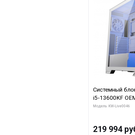
Системный блок 
i5-13600KF OEM 
7, C14 8EC/6PC
Модель: KW-Live0046
Gigabyte RTX5
8GB GDDR7 128b
219 994 ру
SSD)