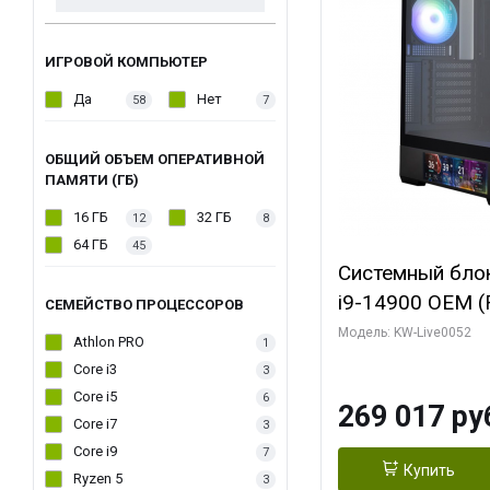
ИГРОВОЙ КОМПЬЮТЕР
Да
Нет
58
7
ОБЩИЙ ОБЪЕМ ОПЕРАТИВНОЙ
ПАМЯТИ (ГБ)
16 ГБ
32 ГБ
12
8
64 ГБ
45
Системный блок 
i9-14900 OEM (Ra
СЕМЕЙСТВО ПРОЦЕССОРОВ
C24 16EC/8PC//
Модель: KW-Live0052
Athlon PRO
1
модуля)/ Palit
Core i3
3
GAMINGPRO OC
Core i5
6
269 017 ру
256bit 3xDP HD
Core i7
3
Core i9
7
Купить
Ryzen 5
3