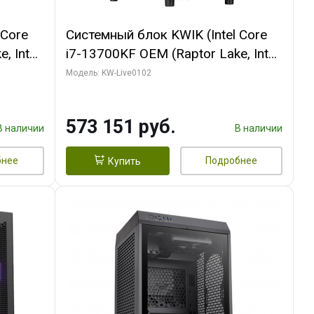
 Core
Системный блок KWIK (Intel Core
, Intel
i7-13700KF OEM (Raptor Lake, Intel
(2
7, C16 8EC/8PC/ 32 ГБ ОЗУ (2
Модель: KW-Live0102
ROART
модуля)/ Afox RTX4090 24GB
e-C DP
GDDR6X 384-Bit 3xDP HDMI ATX
573 151 руб.
Turbo/ 960 ГБ SSD)
В наличии
В наличии
бнее
Подробнее
Купить