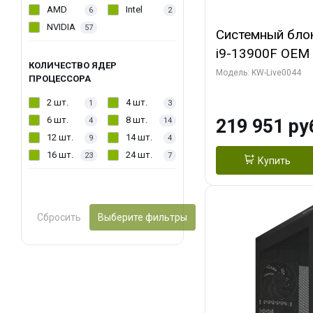
AMD
Intel
6
2
NVIDIA
57
Системный блок 
i9-13900F OEM (
КОЛИЧЕСТВО ЯДЕР
7, Efficient-co/
Модель: KW-Live0044
ПРОЦЕССОРА
модуля)/ Gigab
2 шт.
4 шт.
1
3
AERO OC 16GB 
6 шт.
8 шт.
219 951 ру
4
14
HD/ 512 ГБ SSD
12 шт.
14 шт.
9
4
16 шт.
24 шт.
23
7
Купить
Сбросить
Выберите фильтры