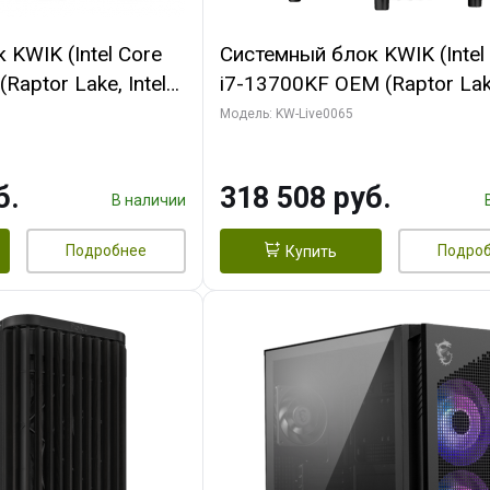
KWIK (Intel Core
Системный блок KWIK (Intel
Raptor Lake, Intel
i7-13700KF OEM (Raptor Lake
 32 ГБ ОЗУ (2
7, C16 8EC/8PC/ 64 ГБ ОЗУ 
Модель: KW-Live0065
yte RTX5070Ti
модуля)/ ASUS RTX5080 P
GDDR7 256bit 3xDP
OC 16GB GDDR7 256bit Typ
б.
318 508 руб.
)
2/ 1 ТБ SSD)
В наличии
Подробнее
Подро
Купить