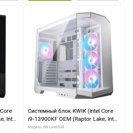
 Core
Системный блок KWIK (Intel Core
, Intel
i9-13900KF OEM (Raptor Lake, Intel
(2
7, C24 16EC/8P/ 32 ГБ ОЗУ (2
Модель: KW-Live0038