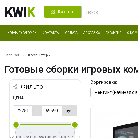
KWI
K
Каталог
КОНФИГУРАТОР ПК
КОНТАКТЫ
ОПЛАТА
ДОСТАВКА
ГАРАНТИЯ
О КОМ
Главная
Компьютеры
Готовые сборки игровых ко
Сортировка:
Фильтр
ЦЕНА
-
руб.
72 тыс.
228 тыс.
385 тыс.
541 тыс.
697 тыс.