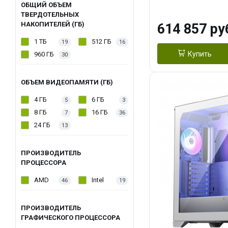
модуля)/ Afox
ОБЩИЙ ОБЪЕМ
ТВЕРДОТЕЛЬНЫХ
GDDR6X 384-Bi
НАКОПИТЕЛЕЙ (ГБ)
614 857 ру
Turbo/ 1 ТБ SS
1 ТБ
512 ГБ
19
16
Купить
960 ГБ
30
ОБЪЕМ ВИДЕОПАМЯТИ (ГБ)
4 ГБ
6 ГБ
5
3
8 ГБ
16 ГБ
7
36
24 ГБ
13
ПРОИЗВОДИТЕЛЬ
ПРОЦЕССОРА
AMD
Intel
46
19
ПРОИЗВОДИТЕЛЬ
ГРАФИЧЕСКОГО ПРОЦЕССОРА