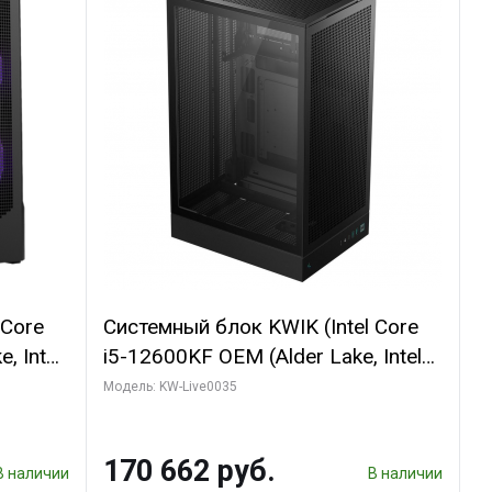
 Core
Системный блок KWIK (Intel Core
, Intel
i5-12600KF OEM (Alder Lake, Intel
(2
7, C10 4EC/6PC// 64 ГБ ОЗУ/ Ninja
Модель: KW-Live0035
Sinotex GTX1650 4GB 128bit
R7
GDDR6 DVI DP HDMI 2/ 960 ГБ
170 662 руб.
D)
SSD)
В наличии
В наличии