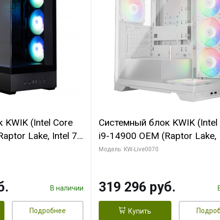
KWIK (Intel Core
Системный блок KWIK (Intel
ptor Lake, Intel 7,
i9-14900 OEM (Raptor Lake, I
 64 ГБ ОЗУ (2
C24 16EC/8PC// 64 ГБ ОЗУ 
Модель: KW-Live0070
 RTX5080
модуля)/ Gigabyte RTX5080
 16GB GDDR7
XTREME WATERFORCE 16G
б.
319 296 руб.
/ 512 ГБ SSD)
GDDR7 256bit/ 960 ГБ SSD)
В наличии
Подробнее
Подро
Купить