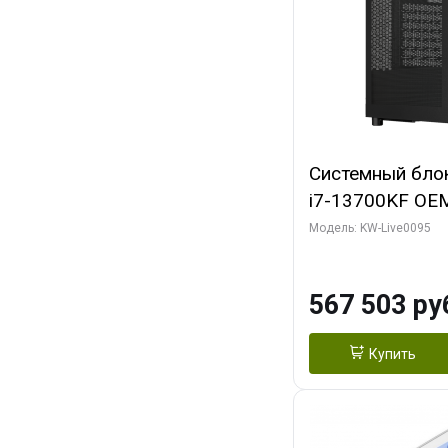
Системный блок 
i7-13700KF OEM 
7, C16 8EC/8PC
Модель: KW-Live0095
модуля)/ Afox
GDDR6X 384-Bi
567 503 ру
Turbo/ 512 ГБ 
Купить