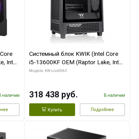
 Core
Системный блок KWIK (Intel Core
, Intel
i5-13600KF OEM (Raptor Lake, Intel
Palit
7, C14 8EC/6PC/ 64 ГБ ОЗУ/ MSI
Модель: KW-Live0063
6GB
RTX5080 VENTUS 3X OC 16GB
0 ГБ
GDDR7 256bit 3xDP HDMI/ 512 ГБ
318 438 руб.
SSD)
В наличии
В наличии
бнее
Подробнее
Купить