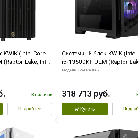
KWIK (Intel Core
Системный блок KWIK (Intel
(Raptor Lake, Intel
i5-13600KF OEM (Raptor Lake
/ 32 ГБ ОЗУ (2
7, C14 8EC/6PC/ 64 ГБ ОЗУ/ 
Модель: KW-Live0067
 RTX4090 24GB
RTX5080 GAMINGPRO OC 1
t 3xDP HDMI ATX
GDDR7 256bit 3xDP HD/ 96
б.
318 713 руб.
SSD)
SSD)
В наличии
Подробнее
Подро
Купить