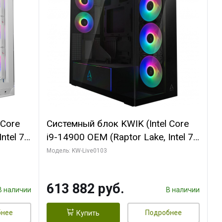
 Core
Системный блок KWIK (Intel Core
ntel 7,
i9-14900 OEM (Raptor Lake, Intel 7,
(2
C24 16EC/8PC// 64 ГБ ОЗУ (2
Модель: KW-Live0103
модуля)/ Afox RTX4090 24GB
B
GDDR6X 384-Bit 3xDP HDMI ATX
613 882 руб.
Turbo/ 960 ГБ SSD)
В наличии
В наличии
бнее
Подробнее
Купить