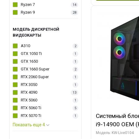
Ryzen 7
14
Ryzen 9
28
МОДЕЛЬ ДИСКРЕТНОЙ
ВИДЕОКАРТЫ
A310
2
GTX 1050 Ti
1
GTX 1650
1
GTX 1660 Super
2
RTX 2060 Super
1
RTX 3050
1
RTX 4090
13
RTX 5060
1
RTX 5060 Ti
5
Системный блок 
RTX 5070 Ti
1
i9-14900 OEM (Ra
Показать еще 4
C24 16EC/8PC//
Модель: KW-Live0104