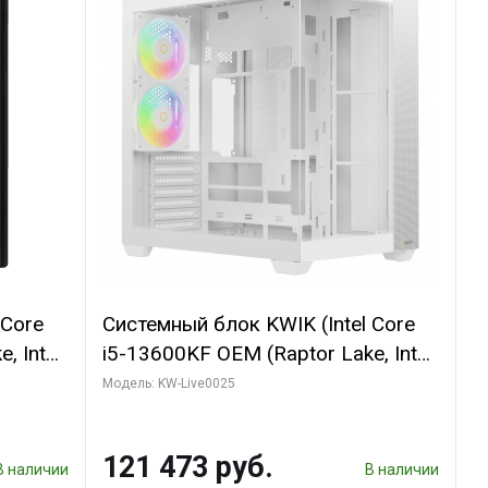
 Core
Системный блок KWIK (Intel Core
, Intel
i5-13600KF OEM (Raptor Lake, Intel
(2
7, C14 8EC/6PC/ 32 ГБ ОЗУ (2
Модель: KW-Live0025
GB
модуля)/ Gigabyte RTX5060
 ATX
WINDFORCE OC 8GB GDDR7 128bit
121 473 руб.
3xDP / 960 ГБ SSD)
В наличии
В наличии