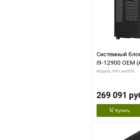
Системный блок 
i9-12900 OEM (Al
C16 8EC/8PC/T2
Модель: KW-Live0055
модуля)/ MSI 
3X OC 16GB GD
269 091 ру
HDMI/ 1 ТБ SS
Купить