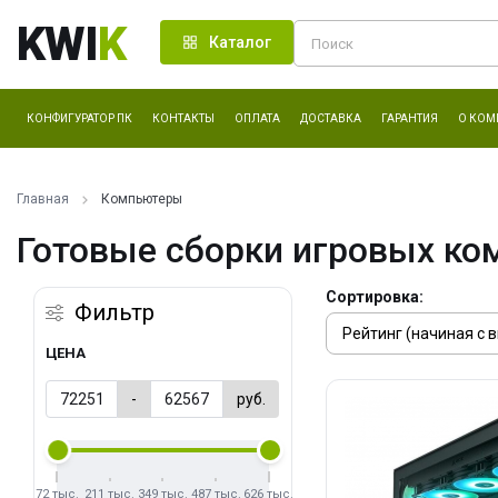
KWI
K
Каталог
КОНФИГУРАТОР ПК
КОНТАКТЫ
ОПЛАТА
ДОСТАВКА
ГАРАНТИЯ
О КОМ
Главная
Компьютеры
Готовые сборки игровых ко
Сортировка:
Фильтр
ЦЕНА
-
руб.
72 тыс.
211 тыс.
349 тыс.
487 тыс.
626 тыс.