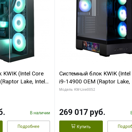
KWIK (Intel Core
Системный блок KWIK (Intel
Raptor Lake, Intel
i9-14900 OEM (Raptor Lake, I
C/ 64 ГБ ОЗУ (2
C24 16EC/8PC// 64 ГБ ОЗУ 
Модель: KW-Live0052
yte RTX5080
модуля)/ Palit RTX5080
FORCE 16GB
GAMINGPRO OC 16GB GDD
б.
269 017 руб.
1 ТБ SSD)
256bit 3xDP HD/ 512 ГБ SS
В наличии
Подробнее
Подро
Купить