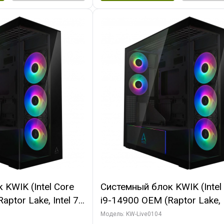
KWIK (Intel Core
Системный блок KWIK (Intel
ptor Lake, Intel 7,
i9-14900 OEM (Raptor Lake, I
 64 ГБ ОЗУ (2
C24 16EC/8PC// 64 ГБ ОЗУ 
Модель: KW-Live0104