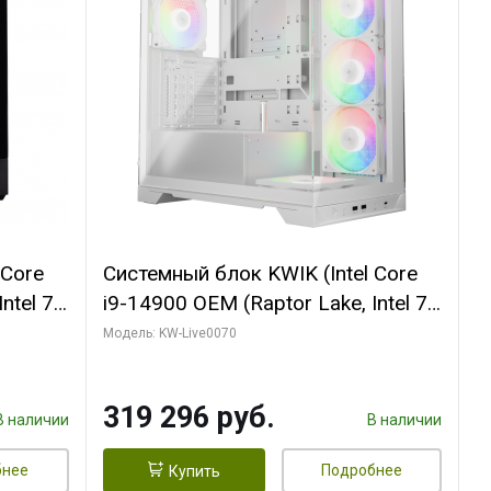
 Core
Системный блок KWIK (Intel Core
ntel 7,
i9-14900 OEM (Raptor Lake, Intel 7,
(2
C24 16EC/8PC// 64 ГБ ОЗУ (2
Модель: KW-Live0070
модуля)/ Gigabyte RTX5080
R7
XTREME WATERFORCE 16GB
319 296 руб.
D)
GDDR7 256bit/ 960 ГБ SSD)
В наличии
В наличии
бнее
Подробнее
Купить