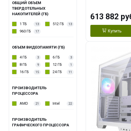
модуля)/ Afox
ОБЩИЙ ОБЪЕМ
ТВЕРДОТЕЛЬНЫХ
GDDR6X 384-Bi
НАКОПИТЕЛЕЙ (ГБ)
613 882 ру
Turbo/ 960 ГБ 
1 ТБ
512 ГБ
13
13
Купить
960 ГБ
17
ОБЪЕМ ВИДЕОПАМЯТИ (ГБ)
4 ГБ
6 ГБ
3
3
8 ГБ
12 ГБ
9
1
16 ГБ
24 ГБ
15
11
ПРОИЗВОДИТЕЛЬ
ПРОЦЕССОРА
AMD
Intel
21
22
ПРОИЗВОДИТЕЛЬ
ГРАФИЧЕСКОГО ПРОЦЕССОРА