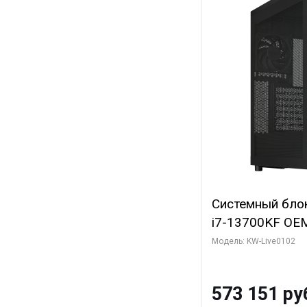
Системный блок 
i7-13700KF OEM 
7, C16 8EC/8PC
Модель: KW-Live0102
модуля)/ Afox
GDDR6X 384-Bi
573 151 ру
Turbo/ 960 ГБ 