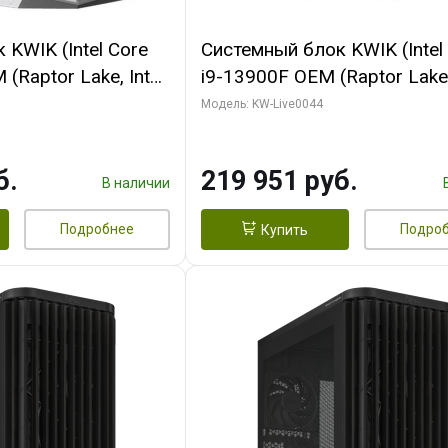
KWIK (Intel Core
Системный блок KWIK (Intel
(Raptor Lake, Intel
i9-13900F OEM (Raptor Lake,
/ 32 ГБ ОЗУ (2
7, Efficient-co/ 32 ГБ ОЗУ (2
Модель: KW-Live0044
yte RX9070XT
модуля)/ Gigabyte RTX5070
B GDDR6 256bit
AERO OC 16GB GDDR7 256bi
б.
219 951 руб.
 SSD)
HD/ 512 ГБ SSD)
В наличии
Подробнее
Подро
Купить