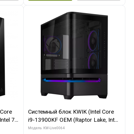
 Core
Системный блок KWIK (Intel Core
ntel 7,
i9-13900KF OEM (Raptor Lake, Intel
(2
7, C24 16EC/8P/ 64 ГБ ОЗУ (2
Модель: KW-Live0064