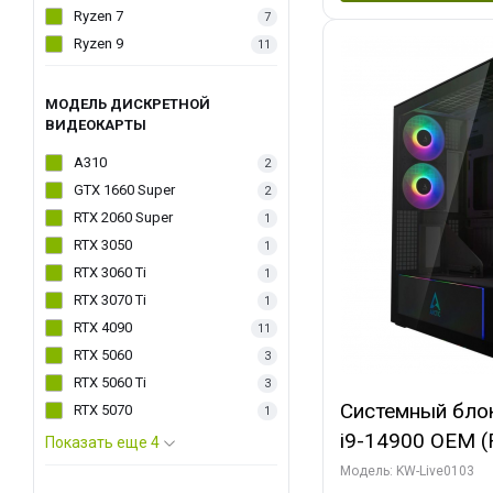
Ryzen 7
7
Ryzen 9
11
МОДЕЛЬ ДИСКРЕТНОЙ
ВИДЕОКАРТЫ
A310
2
GTX 1660 Super
2
RTX 2060 Super
1
RTX 3050
1
RTX 3060 Ti
1
RTX 3070 Ti
1
RTX 4090
11
RTX 5060
3
RTX 5060 Ti
3
Системный блок 
RTX 5070
1
i9-14900 OEM (Ra
Показать еще 4
C24 16EC/8PC//
Модель: KW-Live0103