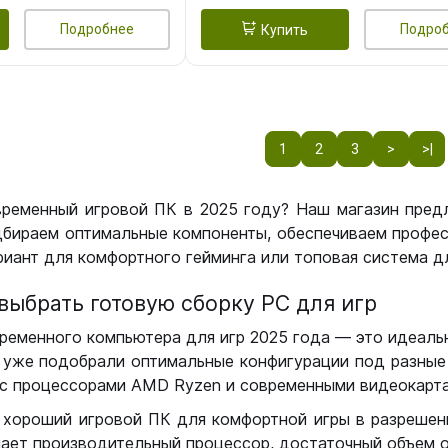
Подробнее
Подро
Купить
1
2
3
>
>|
временный игровой ПК в 2025 году? Наш магазин пред
бираем оптимальные компоненты, обеспечиваем профес
иант для комфортного гейминга или топовая система дл
выбрать готовую сборку РС для игр
ременного компьютера для игр 2025 года — это идеальн
уже подобрали оптимальные конфигурации под разные 
с процессорами AMD Ryzen и современными видеокарта
 хороший игровой ПК для комфортной игры в разрешении
чает производительный процессор, достаточный объем о