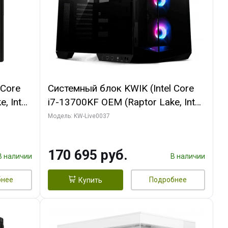
 Core
Системный блок KWIK (Intel Core
, Intel
i7-13700KF OEM (Raptor Lake, Intel
(2
7, C16 8EC/8PC/ 32 ГБ ОЗУ (2
Модель: KW-Live0037
ROART
модуля)/ Gigabyte RTX5070 AERO
e-C DP
OC 12GB GDDR7 192bit 3xDP
170 695 руб.
HDMI/ 1 ТБ SSD)
В наличии
В наличии
бнее
Подробнее
Купить