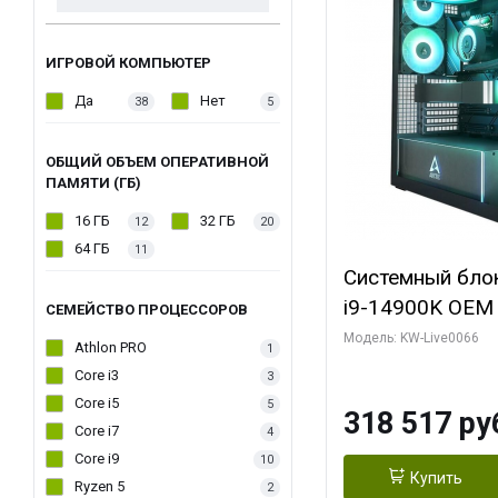
ИГРОВОЙ КОМПЬЮТЕР
Да
Нет
38
5
ОБЩИЙ ОБЪЕМ ОПЕРАТИВНОЙ
ПАМЯТИ (ГБ)
16 ГБ
32 ГБ
12
20
64 ГБ
11
Системный блок 
i9-14900K OEM (
СЕМЕЙСТВО ПРОЦЕССОРОВ
7, C24 16EC/8P
Модель: KW-Live0066
Athlon PRO
1
модуля)/ Gigab
Core i3
3
XTREME WATER
Core i5
5
318 517 ру
GDDR7 256bit/ 
Core i7
4
Core i9
10
Купить
Ryzen 5
2