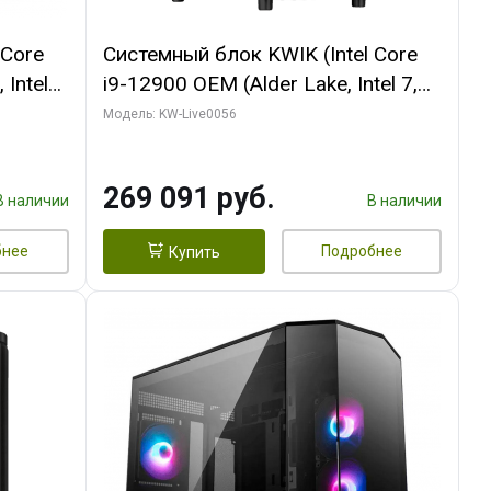
 Core
Системный блок KWIK (Intel Core
 Intel
i9-12900 OEM (Alder Lake, Intel 7,
C16 8EC/8PC/T2/ 64 ГБ ОЗУ (2
Модель: KW-Live0056
Ti
модуля)/ Palit RTX5080 INFINITY 3
t 3xDP
OC 16GB GDDR7 256bit 3xDP H/ 1
269 091 руб.
ТБ SSD)
В наличии
В наличии
бнее
Подробнее
Купить