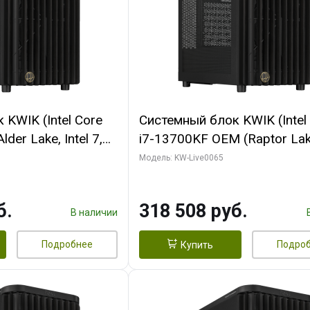
KWIK (Intel Core
Системный блок KWIK (Intel
der Lake, Intel 7,
i7-13700KF OEM (Raptor Lake
/ 64 ГБ ОЗУ (2
7, C16 8EC/8PC/ 64 ГБ ОЗУ 
Модель: KW-Live0065
RTX5080 SHADOW
модуля)/ ASUS RTX5080 P
DR7 256bit 3xDP
OC 16GB GDDR7 256bit Typ
б.
318 508 руб.
D)
2/ 1 ТБ SSD)
В наличии
Подробнее
Подро
Купить