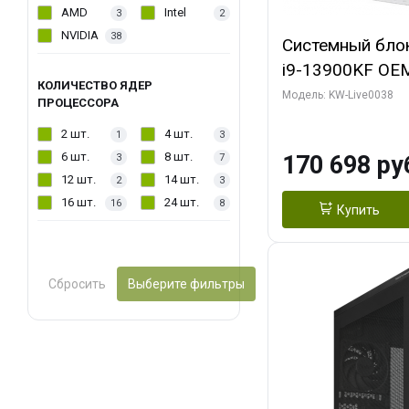
AMD
Intel
3
2
NVIDIA
38
Системный блок 
i9-13900KF OEM 
КОЛИЧЕСТВО ЯДЕР
7, C24 16EC/8P
Модель: KW-Live0038
ПРОЦЕССОРА
модуля)/ Gigab
2 шт.
4 шт.
1
3
GAMING OC 16G
6 шт.
8 шт.
170 698 ру
3
7
2xDP 2/ 960 ГБ
12 шт.
14 шт.
2
3
16 шт.
24 шт.
16
8
Купить
Сбросить
Выберите фильтры