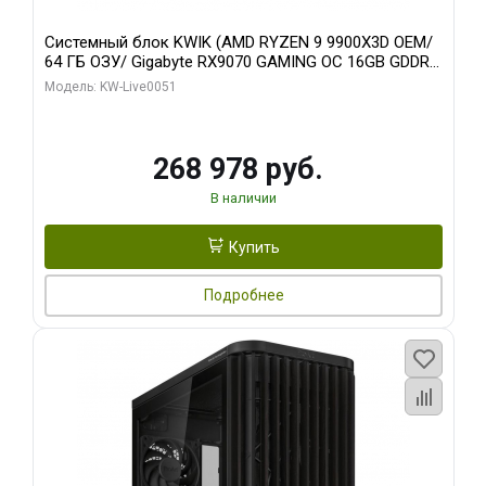
Системный блок KWIK (AMD RYZEN 9 9900X3D OEM/
64 ГБ ОЗУ/ Gigabyte RX9070 GAMING OC 16GB GDDR6
256bit 2xDP 2xH/ 960 ГБ SSD)
Модель: KW-Live0051
268 978 руб.
В наличии
Купить
Подробнее