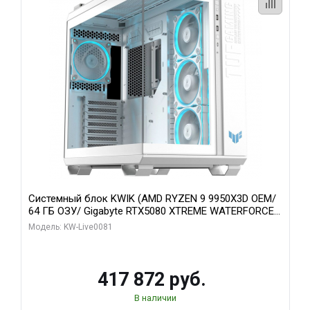
Системный блок KWIK (AMD RYZEN 9 9950X3D OEM/
64 ГБ ОЗУ/ Gigabyte RTX5080 XTREME WATERFORCE
16GB GDDR7 256bit/ 1 ТБ SSD)
Модель: KW-Live0081
417 872 руб.
В наличии