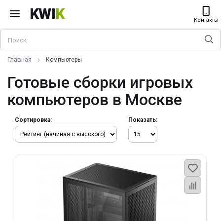
KWI
K
Контакты
Главная
Компьютеры
Готовые сборки игровых
компьютеров в Москве
Сортировка:
Показать: