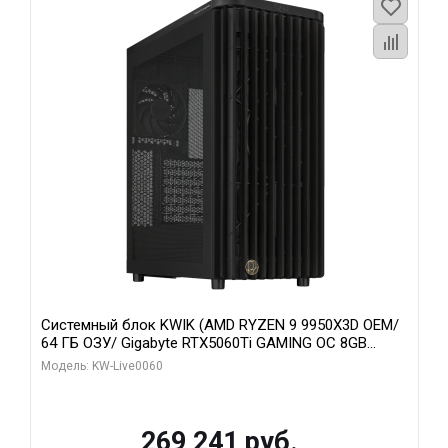
Системный блок KWIK (AMD RYZEN 9 9950X3D OEM/
64 ГБ ОЗУ/ Gigabyte RTX5060Ti GAMING OC 8GB
GDDR7 128bit 3xDP H/ 1 ТБ SSD)
Модель: KW-Live0060
269 241 руб.