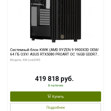
Системный блок KWIK (AMD RYZEN 9 9900X3D OEM/
64 ГБ ОЗУ/ ASUS RTX5080 PROART OC 16GB GDDR7
256bit Type-C DP 2/ 960 ГБ SSD)
Модель: KW-Live0085
419 818 руб.
В наличии
Купить
Подробнее