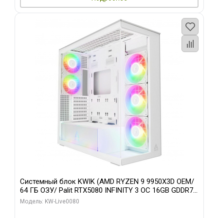
Системный блок KWIK (AMD RYZEN 9 9950X3D OEM/
64 ГБ ОЗУ/ Palit RTX5080 INFINITY 3 OC 16GB GDDR7
256bit 3xDP H/ 960 ГБ SSD)
Модель: KW-Live0080