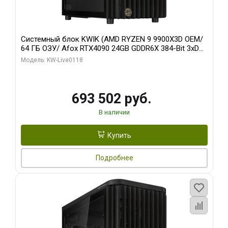
Системный блок KWIK (AMD RYZEN 9 9900X3D OEM/
64 ГБ ОЗУ/ Afox RTX4090 24GB GDDR6X 384-Bit 3xDP
HDMI ATX Turbo/ 960 ГБ SSD)
Модель: KW-Live0118
693 502 руб.
В наличии
Купить
Подробнее