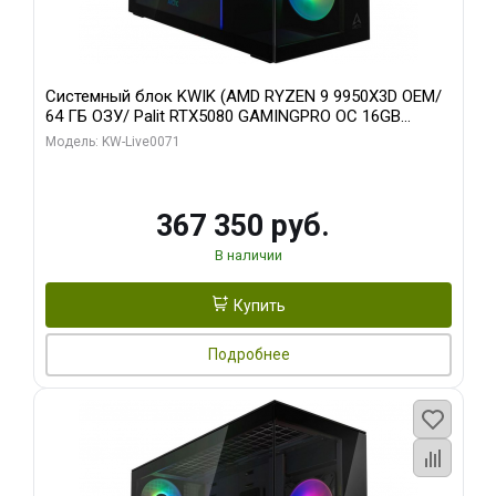
Системный блок KWIK (AMD RYZEN 9 9950X3D OEM/
64 ГБ ОЗУ/ Palit RTX5080 GAMINGPRO OC 16GB
GDDR7 256bit 3xDP HD/ 960 ГБ SSD)
Модель: KW-Live0071
367 350 руб.
В наличии
Купить
Подробнее