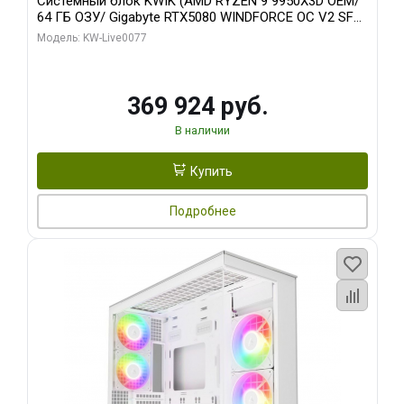
Системный блок KWIK (AMD RYZEN 9 9950X3D OEM/
64 ГБ ОЗУ/ Gigabyte RTX5080 WINDFORCE OC V2 SFF
16GB GDDR7 256b/ 960 ГБ SSD)
Модель: KW-Live0077
369 924 руб.
В наличии
Купить
Подробнее