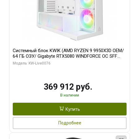
Системный блок KWIK (AMD RYZEN 9 9950X3D OEM/
64 ГБ ОЗУ/ Gigabyte RTX5080 WINDFORCE OC SFF
16GB GDDR7 256bit / 960 ГБ SSD)
Модель: KW-Live0076
369 912 руб.
В наличии
Купить
Подробнее