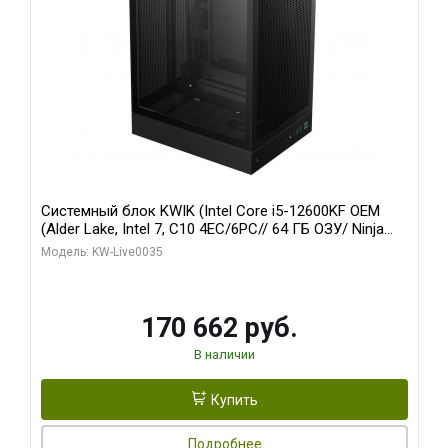
Системный блок KWIK (Intel Core i5-12600KF OEM
(Alder Lake, Intel 7, C10 4EC/6PC// 64 ГБ ОЗУ/ Ninja
Sinotex GTX1650 4GB 128bit GDDR6 DVI DP HDMI 2/
Модель: KW-Live0035
960 ГБ SSD)
170 662 руб.
В наличии
Купить
Подробнее