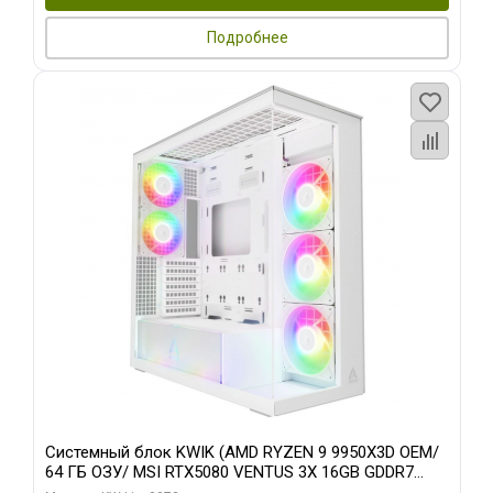
Подробнее
Системный блок KWIK (AMD RYZEN 9 9950X3D OEM/
64 ГБ ОЗУ/ MSI RTX5080 VENTUS 3X 16GB GDDR7
256bit 3xDP HDMI 3F/ 960 ГБ SSD)