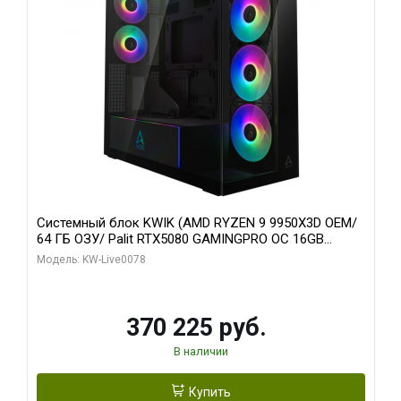
Системный блок KWIK (AMD RYZEN 9 9950X3D OEM/
64 ГБ ОЗУ/ Palit RTX5080 GAMINGPRO OC 16GB
GDDR7 256bit 3xDP HD/ 1 ТБ SSD)
Модель: KW-Live0078
370 225 руб.
В наличии
Купить