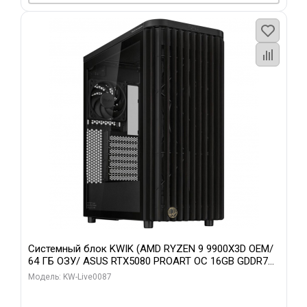
Системный блок KWIK (AMD RYZEN 9 9900X3D OEM/
64 ГБ ОЗУ/ ASUS RTX5080 PROART OC 16GB GDDR7
256bit Type-C DP 2/ 1 ТБ SSD)
Модель: KW-Live0087