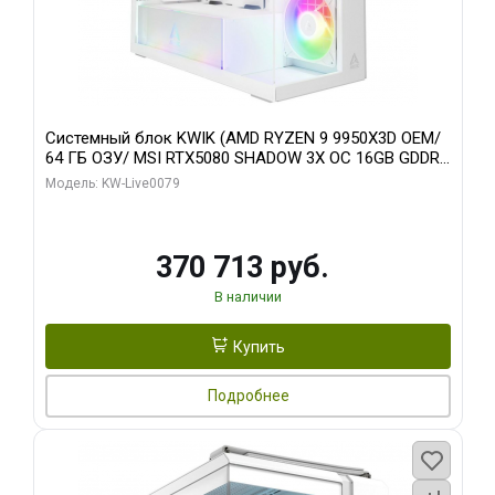
Системный блок KWIK (AMD RYZEN 9 9950X3D OEM/
64 ГБ ОЗУ/ MSI RTX5080 SHADOW 3X OC 16GB GDDR7
256bit 3xDP HDMI/ 960 ГБ SSD)
Модель: KW-Live0079
370 713 руб.
В наличии
Купить
Подробнее