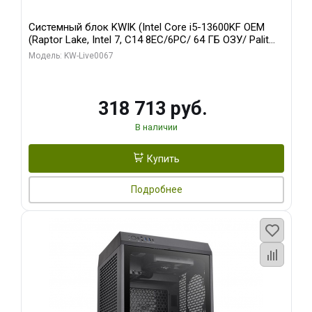
Системный блок KWIK (Intel Core i5-13600KF OEM
(Raptor Lake, Intel 7, C14 8EC/6PC/ 64 ГБ ОЗУ/ Palit
RTX5080 GAMINGPRO OC 16GB GDDR7 256bit 3xDP
Модель: KW-Live0067
HD/ 960 ГБ SSD)
318 713 руб.
В наличии
Купить
Подробнее