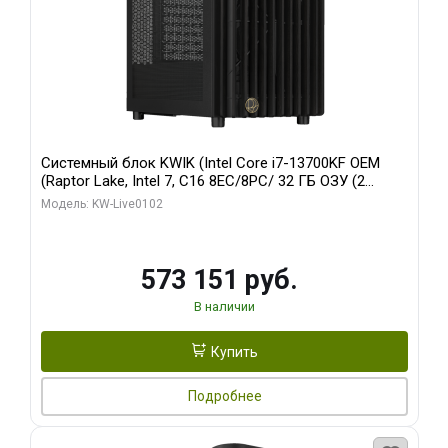
Системный блок KWIK (Intel Core i7-13700KF OEM
(Raptor Lake, Intel 7, C16 8EC/8PC/ 32 ГБ ОЗУ (2
модуля)/ Afox RTX4090 24GB GDDR6X 384-Bit 3xDP
Модель: KW-Live0102
HDMI ATX Turbo/ 960 ГБ SSD)
573 151 руб.
В наличии
Купить
Подробнее