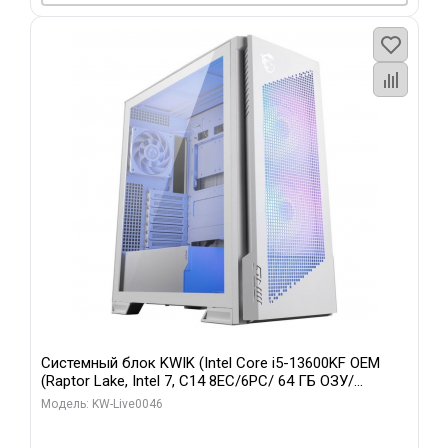
Системный блок KWIK (Intel Core i5-13600KF OEM
(Raptor Lake, Intel 7, C14 8EC/6PC/ 64 ГБ ОЗУ/
Gigabyte RTX5060Ti GAMING OC 8GB GDDR7 128bit
Модель: KW-Live0046
3xDP H/ 960 ГБ SSD)