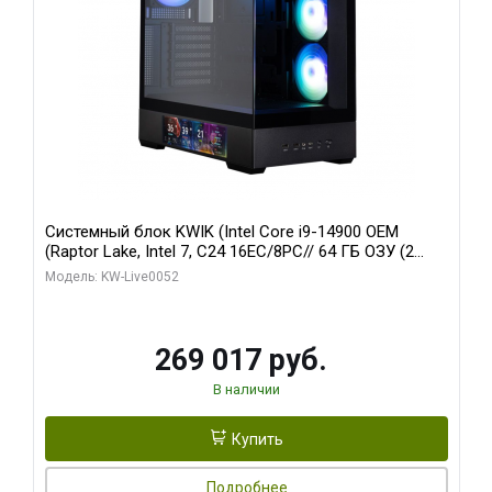
Системный блок KWIK (Intel Core i9-14900 OEM
(Raptor Lake, Intel 7, C24 16EC/8PC// 64 ГБ ОЗУ (2
модуля)/ Palit RTX5080 GAMINGPRO OC 16GB GDDR7
Модель: KW-Live0052
256bit 3xDP HD/ 512 ГБ SSD)
269 017 руб.
В наличии
Купить
Подробнее