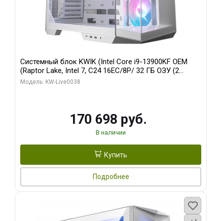
Системный блок KWIK (Intel Core i9-13900KF OEM
(Raptor Lake, Intel 7, C24 16EC/8P/ 32 ГБ ОЗУ (2
модуля)/ Gigabyte RX9070XT GAMING OC 16GB GDDR6
Модель: KW-Live0038
256bit 2xDP 2/ 960 ГБ SSD)
170 698 руб.
В наличии
Купить
Подробнее