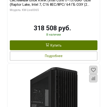
Системный блок KWIK (Intel Core i7-13700KF OEM
(Raptor Lake, Intel 7, C16 8EC/8PC/ 64 ГБ ОЗУ (2
модуля)/ ASUS RTX5080 PROART OC 16GB GDDR7
Модель: KW-Live0065
256bit Type-C DP 2/ 1 ТБ SSD)
318 508 руб.
В наличии
Купить
Подробнее