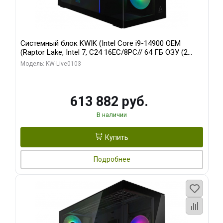
Системный блок KWIK (Intel Core i9-14900 OEM
(Raptor Lake, Intel 7, C24 16EC/8PC// 64 ГБ ОЗУ (2
модуля)/ Afox RTX4090 24GB GDDR6X 384-Bit 3xDP
Модель: KW-Live0103
HDMI ATX Turbo/ 960 ГБ SSD)
613 882 руб.
В наличии
Купить
Подробнее