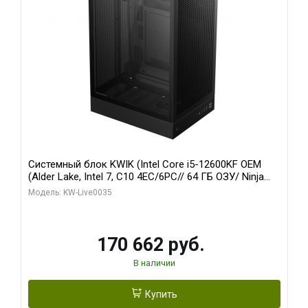
Системный блок KWIK (Intel Core i5-12600KF OEM
(Alder Lake, Intel 7, C10 4EC/6PC// 64 ГБ ОЗУ/ Ninja
Sinotex GTX1650 4GB 128bit GDDR6 DVI DP HDMI 2/
Модель: KW-Live0035
960 ГБ SSD)
170 662 руб.
В наличии
Купить