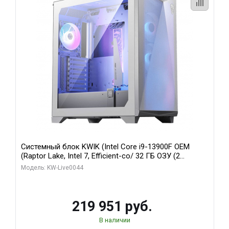
Системный блок KWIK (Intel Core i9-13900F OEM
(Raptor Lake, Intel 7, Efficient-co/ 32 ГБ ОЗУ (2
модуля)/ Gigabyte RTX5070Ti AERO OC 16GB GDDR7
Модель: KW-Live0044
256bit 3xDP HD/ 512 ГБ SSD)
219 951 руб.
В наличии