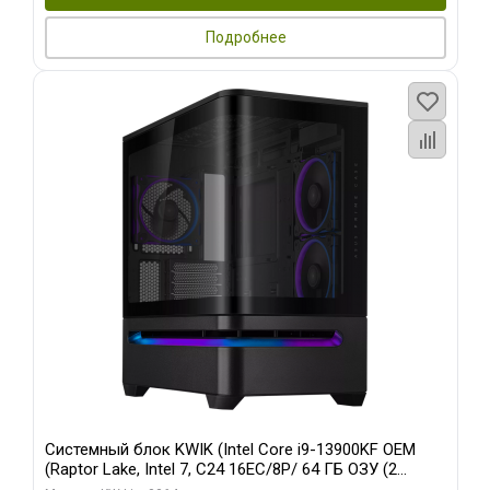
Подробнее
Системный блок KWIK (Intel Core i9-13900KF OEM
(Raptor Lake, Intel 7, C24 16EC/8P/ 64 ГБ ОЗУ (2
модуля)/ ASUS RTX5080 PROART OC 16GB GDDR7