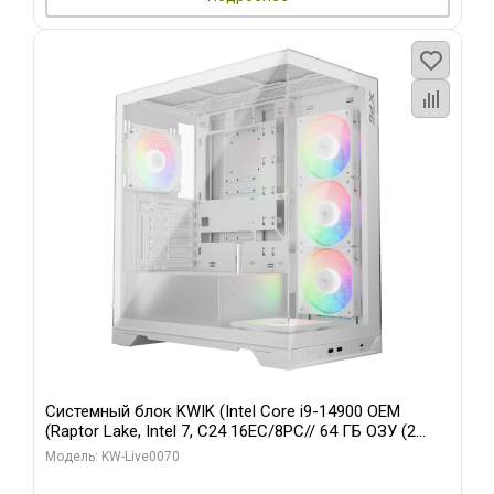
Системный блок KWIK (Intel Core i9-14900 OEM
(Raptor Lake, Intel 7, C24 16EC/8PC// 64 ГБ ОЗУ (2
модуля)/ Gigabyte RTX5080 XTREME WATERFORCE
Модель: KW-Live0070
16GB GDDR7 256bit/ 960 ГБ SSD)