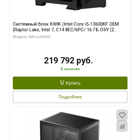
Системный блок KWIK (Intel Core i5-13600KF OEM
(Raptor Lake, Intel 7, C14 8EC/6PC/ 16 ГБ ОЗУ (2
модуля)/ Palit RTX5080 GAMINGPRO OC 16GB GDDR7
Модель: KW-Live0041
256bit 3xDP HD/ 512 ГБ SSD)
219 792 руб.
В наличии
Купить
Подробнее