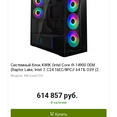
Системный блок KWIK (Intel Core i9-14900 OEM
(Raptor Lake, Intel 7, C24 16EC/8PC// 64 ГБ ОЗУ (2
модуля)/ Afox RTX4090 24GB GDDR6X 384-Bit 3xDP
Модель: KW-Live0104
HDMI ATX Turbo/ 1 ТБ SSD)
614 857 руб.
В наличии
Купить