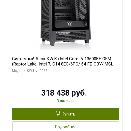
Системный блок KWIK (Intel Core i5-13600KF OEM
(Raptor Lake, Intel 7, C14 8EC/6PC/ 64 ГБ ОЗУ/ MSI
RTX5080 VENTUS 3X OC 16GB GDDR7 256bit 3xDP
Модель: KW-Live0063
HDMI/ 512 ГБ SSD)
318 438 руб.
В наличии
Купить
Подробнее