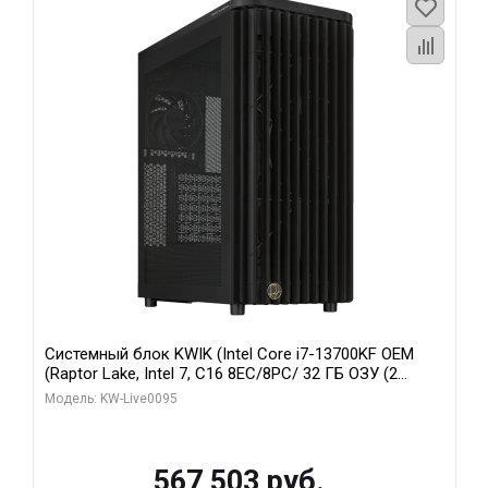
Системный блок KWIK (Intel Core i7-13700KF OEM
(Raptor Lake, Intel 7, C16 8EC/8PC/ 32 ГБ ОЗУ (2
модуля)/ Afox RTX4090 24GB GDDR6X 384-Bit 3xDP
Модель: KW-Live0095
HDMI ATX Turbo/ 512 ГБ SSD)
567 503 руб.