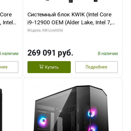
 Core
Системный блок KWIK (Intel Core
 Intel
i9-12900 OEM (Alder Lake, Intel 7,
C16 8EC/8PC/T2/ 64 ГБ ОЗУ (2
Модель: KW-Live0056
Ti
модуля)/ Palit RTX5080 INFINITY 3
t 3xDP
OC 16GB GDDR7 256bit 3xDP H/ 1
269 091 руб.
ТБ SSD)
В наличии
В наличии
бнее
Подробнее
Купить