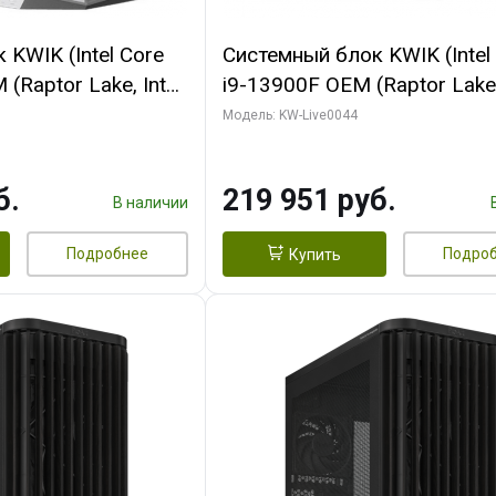
KWIK (Intel Core
Системный блок KWIK (Intel
(Raptor Lake, Intel
i9-13900F OEM (Raptor Lake,
/ 32 ГБ ОЗУ (2
7, Efficient-co/ 32 ГБ ОЗУ (2
Модель: KW-Live0044
yte RX9070XT
модуля)/ Gigabyte RTX5070
B GDDR6 256bit
AERO OC 16GB GDDR7 256bi
б.
219 951 руб.
 SSD)
HD/ 512 ГБ SSD)
В наличии
Подробнее
Подро
Купить