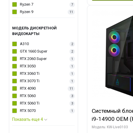
Ryzen 7
7
Ryzen 9
11
МОДЕЛЬ ДИСКРЕТНОЙ
ВИДЕОКАРТЫ
A310
2
GTX 1660 Super
2
RTX 2060 Super
1
RTX 3050
1
RTX 3060 Ti
1
RTX 3070 Ti
1
RTX 4090
11
RTX 5060
3
RTX 5060 Ti
3
Системный блок 
RTX 5070
1
i9-14900 OEM (Ra
Показать еще 4
C24 16EC/8PC//
Модель: KW-Live0103