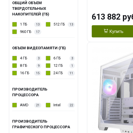
модуля)/ Afox
ОБЩИЙ ОБЪЕМ
ТВЕРДОТЕЛЬНЫХ
GDDR6X 384-Bi
НАКОПИТЕЛЕЙ (ГБ)
613 882 ру
Turbo/ 960 ГБ 
1 ТБ
512 ГБ
13
13
Купить
960 ГБ
17
ОБЪЕМ ВИДЕОПАМЯТИ (ГБ)
4 ГБ
6 ГБ
3
3
8 ГБ
12 ГБ
9
1
16 ГБ
24 ГБ
15
11
ПРОИЗВОДИТЕЛЬ
ПРОЦЕССОРА
AMD
Intel
21
22
ПРОИЗВОДИТЕЛЬ
ГРАФИЧЕСКОГО ПРОЦЕССОРА