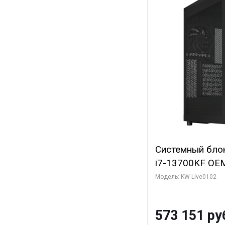
Системный блок 
i7-13700KF OEM 
7, C16 8EC/8PC
Модель: KW-Live0102
модуля)/ Afox
GDDR6X 384-Bi
573 151 ру
Turbo/ 960 ГБ 