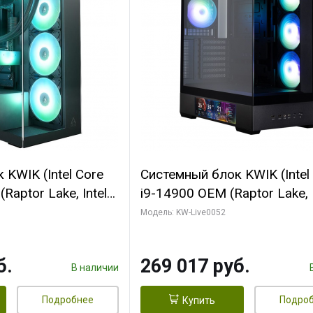
KWIK (Intel Core
Системный блок KWIK (Intel
Raptor Lake, Intel
i9-14900 OEM (Raptor Lake, I
C/ 64 ГБ ОЗУ (2
C24 16EC/8PC// 64 ГБ ОЗУ 
Модель: KW-Live0052
yte RTX5080
модуля)/ Palit RTX5080
FORCE 16GB
GAMINGPRO OC 16GB GDD
б.
269 017 руб.
1 ТБ SSD)
256bit 3xDP HD/ 512 ГБ SS
В наличии
Подробнее
Подро
Купить