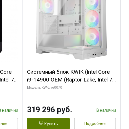
 Core
Системный блок KWIK (Intel Core
ntel 7,
i9-14900 OEM (Raptor Lake, Intel 7,
(2
C24 16EC/8PC// 64 ГБ ОЗУ (2
Модель: KW-Live0070
модуля)/ Gigabyte RTX5080
R7
XTREME WATERFORCE 16GB
319 296 руб.
D)
GDDR7 256bit/ 960 ГБ SSD)
В наличии
В наличии
бнее
Подробнее
Купить