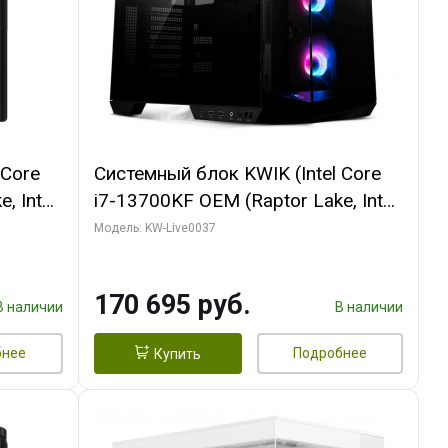
 Core
Системный блок KWIK (Intel Core
, Intel
i7-13700KF OEM (Raptor Lake, Intel
(2
7, C16 8EC/8PC/ 32 ГБ ОЗУ (2
Модель: KW-Live0037
ROART
модуля)/ Gigabyte RTX5070 AERO
e-C DP
OC 12GB GDDR7 192bit 3xDP
170 695 руб.
HDMI/ 1 ТБ SSD)
В наличии
В наличии
бнее
Подробнее
Купить