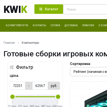
KWI
K
Каталог
КОНФИГУРАТОР ПК
КОНТАКТЫ
ОПЛАТА
ДОСТАВКА
ГАРАНТИЯ
О КОМ
Главная
Компьютеры
Готовые сборки игровых ко
Сортировка:
Фильтр
ЦЕНА
-
руб.
72 тыс.
211 тыс.
349 тыс.
487 тыс.
626 тыс.