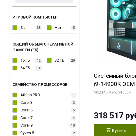
ИГРОВОЙ КОМПЬЮТЕР
Да
Нет
38
5
ОБЩИЙ ОБЪЕМ ОПЕРАТИВНОЙ
ПАМЯТИ (ГБ)
16 ГБ
32 ГБ
12
20
64 ГБ
11
Системный блок 
i9-14900K OEM (
СЕМЕЙСТВО ПРОЦЕССОРОВ
7, C24 16EC/8P
Модель: KW-Live0066
Athlon PRO
1
модуля)/ Gigab
Core i3
3
XTREME WATER
Core i5
5
318 517 ру
GDDR7 256bit/ 
Core i7
4
Core i9
10
Купить
Ryzen 5
2