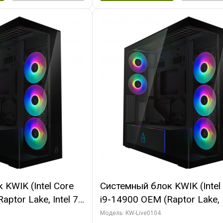
KWIK (Intel Core
Системный блок KWIK (Intel
ptor Lake, Intel 7,
i9-14900 OEM (Raptor Lake, I
 64 ГБ ОЗУ (2
C24 16EC/8PC// 64 ГБ ОЗУ 
Модель: KW-Live0104