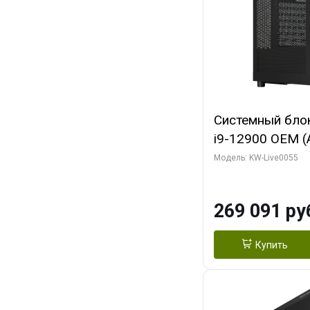
Системный блок 
i9-12900 OEM (Al
C16 8EC/8PC/T2
Модель: KW-Live0055
модуля)/ MSI 
3X OC 16GB GD
269 091 ру
HDMI/ 1 ТБ SS
Купить