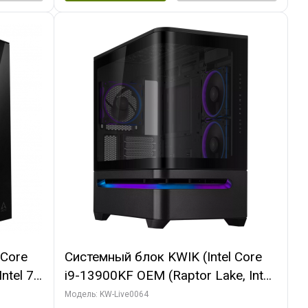
 Core
Системный блок KWIK (Intel Core
ntel 7,
i9-13900KF OEM (Raptor Lake, Intel
(2
7, C24 16EC/8P/ 64 ГБ ОЗУ (2
Модель: KW-Live0064