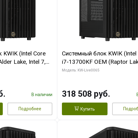
KWIK (Intel Core
Системный блок KWIK (Intel
der Lake, Intel 7,
i7-13700KF OEM (Raptor Lake
/ 64 ГБ ОЗУ (2
7, C16 8EC/8PC/ 64 ГБ ОЗУ 
Модель: KW-Live0065
RTX5080 SHADOW
модуля)/ ASUS RTX5080 P
DR7 256bit 3xDP
OC 16GB GDDR7 256bit Typ
б.
318 508 руб.
D)
2/ 1 ТБ SSD)
В наличии
Подробнее
Подро
Купить