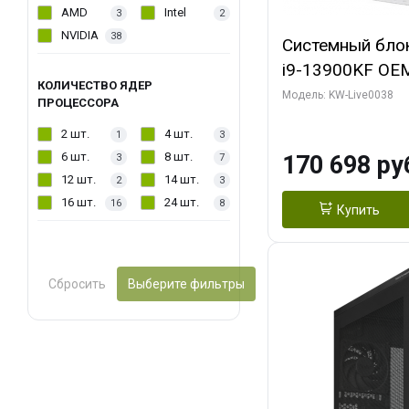
AMD
Intel
3
2
NVIDIA
38
Системный блок 
i9-13900KF OEM 
КОЛИЧЕСТВО ЯДЕР
7, C24 16EC/8P
Модель: KW-Live0038
ПРОЦЕССОРА
модуля)/ Gigab
2 шт.
4 шт.
1
3
GAMING OC 16G
6 шт.
8 шт.
170 698 ру
3
7
2xDP 2/ 960 ГБ
12 шт.
14 шт.
2
3
16 шт.
24 шт.
16
8
Купить
Сбросить
Выберите фильтры