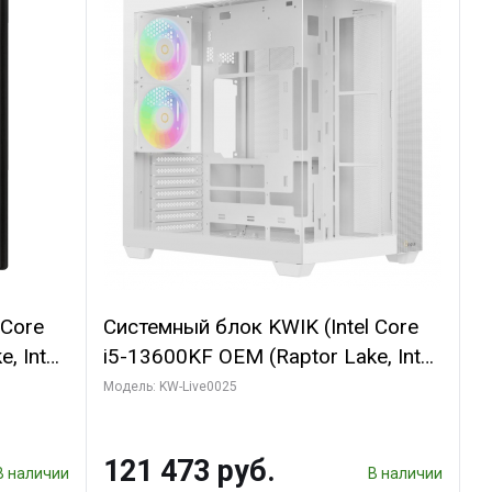
 Core
Системный блок KWIK (Intel Core
, Intel
i5-13600KF OEM (Raptor Lake, Intel
(2
7, C14 8EC/6PC/ 32 ГБ ОЗУ (2
Модель: KW-Live0025
GB
модуля)/ Gigabyte RTX5060
 ATX
WINDFORCE OC 8GB GDDR7 128bit
121 473 руб.
3xDP / 960 ГБ SSD)
В наличии
В наличии