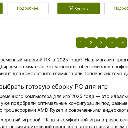
Подробнее
Подро
Купить
1
2
3
>
>|
временный игровой ПК в 2025 году? Наш магазин пред
бираем оптимальные компоненты, обеспечиваем профес
иант для комфортного гейминга или топовая система дл
выбрать готовую сборку РС для игр
ременного компьютера для игр 2025 года — это идеальн
уже подобрали оптимальные конфигурации под разные 
с процессорами AMD Ryzen и современными видеокарта
 хороший игровой ПК для комфортной игры в разрешении
чает производительный процессор, достаточный объем о