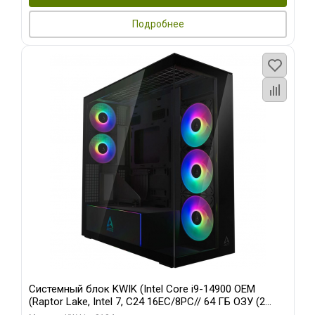
Подробнее
Системный блок KWIK (Intel Core i9-14900 OEM
(Raptor Lake, Intel 7, C24 16EC/8PC// 64 ГБ ОЗУ (2
модуля)/ Afox RTX4090 24GB GDDR6X 384-Bit 3xDP