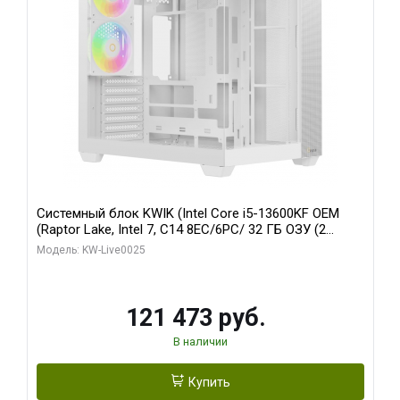
Системный блок KWIK (Intel Core i5-13600KF OEM
(Raptor Lake, Intel 7, C14 8EC/6PC/ 32 ГБ ОЗУ (2
модуля)/ Gigabyte RTX5060 WINDFORCE OC 8GB
Модель: KW-Live0025
GDDR7 128bit 3xDP / 960 ГБ SSD)
121 473 руб.
В наличии
Купить