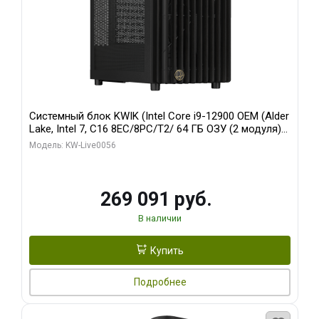
Системный блок KWIK (Intel Core i9-12900 OEM (Alder
Lake, Intel 7, C16 8EC/8PC/T2/ 64 ГБ ОЗУ (2 модуля)/
Palit RTX5080 INFINITY 3 OC 16GB GDDR7 256bit 3xDP
Модель: KW-Live0056
H/ 1 ТБ SSD)
269 091 руб.
В наличии
Купить
Подробнее