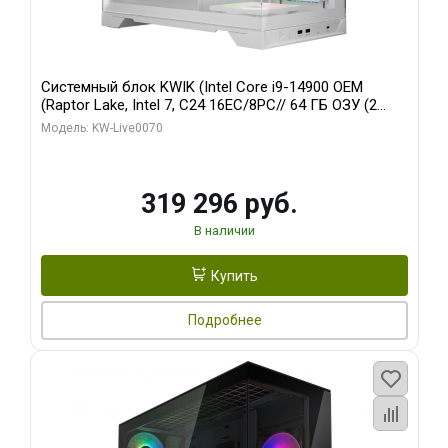
Системный блок KWIK (Intel Core i9-14900 OEM
(Raptor Lake, Intel 7, C24 16EC/8PC// 64 ГБ ОЗУ (2
модуля)/ Gigabyte RTX5080 XTREME WATERFORCE
Модель: KW-Live0070
16GB GDDR7 256bit/ 960 ГБ SSD)
319 296 руб.
В наличии
Купить
Подробнее