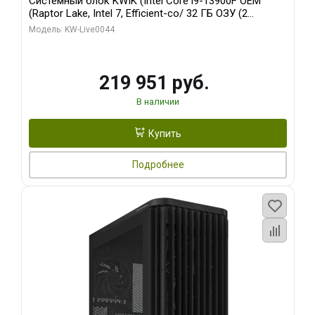
Системный блок KWIK (Intel Core i9-13900F OEM
(Raptor Lake, Intel 7, Efficient-co/ 32 ГБ ОЗУ (2
модуля)/ Gigabyte RTX5070Ti AERO OC 16GB GDDR7
Модель: KW-Live0044
256bit 3xDP HD/ 512 ГБ SSD)
219 951 руб.
В наличии
Купить
Подробнее