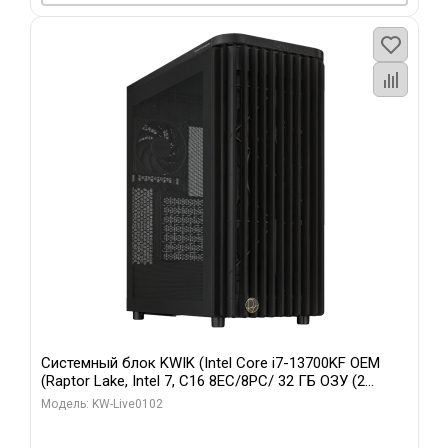
Системный блок KWIK (Intel Core i7-13700KF OEM
(Raptor Lake, Intel 7, C16 8EC/8PC/ 32 ГБ ОЗУ (2
модуля)/ Afox RTX4090 24GB GDDR6X 384-Bit 3xDP
Модель: KW-Live0102
HDMI ATX Turbo/ 960 ГБ SSD)