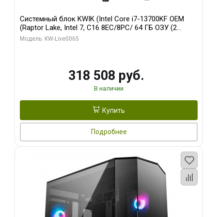
Системный блок KWIK (Intel Core i7-13700KF OEM
(Raptor Lake, Intel 7, C16 8EC/8PC/ 64 ГБ ОЗУ (2
модуля)/ ASUS RTX5080 PROART OC 16GB GDDR7
Модель: KW-Live0065
256bit Type-C DP 2/ 1 ТБ SSD)
318 508 руб.
В наличии
Купить
Подробнее