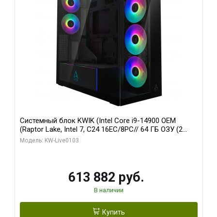
Системный блок KWIK (Intel Core i9-14900 OEM
(Raptor Lake, Intel 7, C24 16EC/8PC// 64 ГБ ОЗУ (2
модуля)/ Afox RTX4090 24GB GDDR6X 384-Bit 3xDP
Модель: KW-Live0103
HDMI ATX Turbo/ 960 ГБ SSD)
613 882 руб.
В наличии
Купить