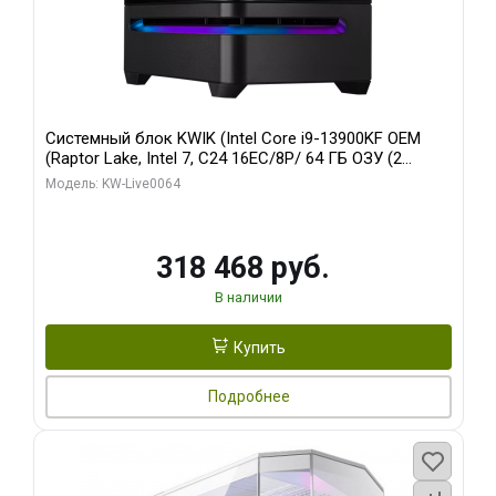
Системный блок KWIK (Intel Core i9-13900KF OEM
(Raptor Lake, Intel 7, C24 16EC/8P/ 64 ГБ ОЗУ (2
модуля)/ ASUS RTX5080 PROART OC 16GB GDDR7
Модель: KW-Live0064
256bit Type-C DP 2/ 512 ГБ SSD)
318 468 руб.
В наличии
Купить
Подробнее