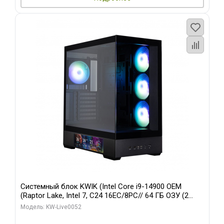
Системный блок KWIK (Intel Core i9-14900 OEM
(Raptor Lake, Intel 7, C24 16EC/8PC// 64 ГБ ОЗУ (2
модуля)/ Palit RTX5080 GAMINGPRO OC 16GB GDDR7
Модель: KW-Live0052
256bit 3xDP HD/ 512 ГБ SSD)