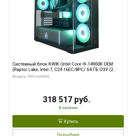
Системный блок KWIK (Intel Core i9-14900K OEM
(Raptor Lake, Intel 7, C24 16EC/8PC/ 64 ГБ ОЗУ (2
модуля)/ Gigabyte RTX5080 XTREME WATERFORCE
Модель: KW-Live0066
16GB GDDR7 256bit/ 1 ТБ SSD)
318 517 руб.
В наличии
Купить
Подробнее