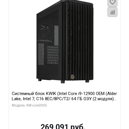
Системный блок KWIK (Intel Core i9-12900 OEM (Alder
Lake, Intel 7, C16 8EC/8PC/T2/ 64 ГБ ОЗУ (2 модуля)/
MSI RTX5080 SHADOW 3X OC 16GB GDDR7 256bit 3xDP
Модель: KW-Live0055
HDMI/ 1 ТБ SSD)
269 091 руб.