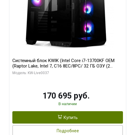
Системный блок KWIK (Intel Core i7-13700KF OEM
(Raptor Lake, Intel 7, C16 8EC/8PC/ 32 ГБ ОЗУ (2
модуля)/ Gigabyte RTX5070 AERO OC 12GB GDDR7
Модель: KW-Live0037
192bit 3xDP HDMI/ 1 ТБ SSD)
170 695 руб.
В наличии
Купить
Подробнее