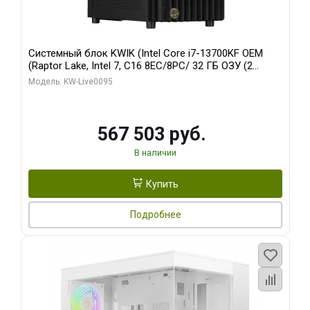
Системный блок KWIK (Intel Core i7-13700KF OEM
(Raptor Lake, Intel 7, C16 8EC/8PC/ 32 ГБ ОЗУ (2
модуля)/ Afox RTX4090 24GB GDDR6X 384-Bit 3xDP
Модель: KW-Live0095
HDMI ATX Turbo/ 512 ГБ SSD)
567 503 руб.
В наличии
Купить
Подробнее