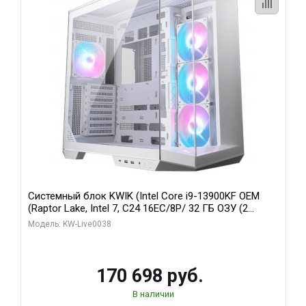
Системный блок KWIK (Intel Core i9-13900KF OEM
(Raptor Lake, Intel 7, C24 16EC/8P/ 32 ГБ ОЗУ (2
модуля)/ Gigabyte RX9070XT GAMING OC 16GB GDDR6
Модель: KW-Live0038
256bit 2xDP 2/ 960 ГБ SSD)
170 698 руб.
В наличии