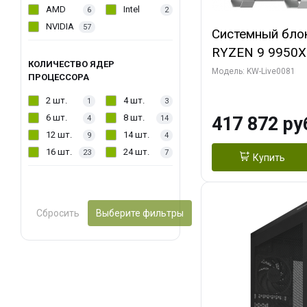
AMD
Intel
6
2
NVIDIA
57
Системный бло
RYZEN 9 9950X
КОЛИЧЕСТВО ЯДЕР
ОЗУ/ Gigabyte
Модель: KW-Live0081
ПРОЦЕССОРА
WATERFORCE 16
2 шт.
4 шт.
1
3
1 ТБ SSD)
6 шт.
8 шт.
417 872 ру
4
14
12 шт.
14 шт.
9
4
16 шт.
24 шт.
23
7
Купить
Сбросить
Выберите фильтры