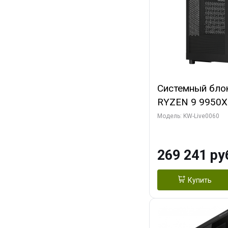
Системный бло
RYZEN 9 9950X
ОЗУ/ Gigabyte
Модель: KW-Live0060
OC 8GB GDDR7 1
ТБ SSD)
269 241 ру
Купить