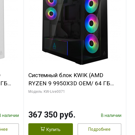
D
Системный блок KWIK (AMD
 ГБ
RYZEN 9 9950X3D OEM/ 64 ГБ
Y 3 OC
ОЗУ/ Palit RTX5080 GAMINGPRO
Модель: KW-Live0071
/ 960
OC 16GB GDDR7 256bit 3xDP HD/
960 ГБ SSD)
367 350 руб.
В наличии
В наличии
бнее
Подробнее
Купить