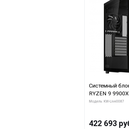
Системный бло
RYZEN 9 9900X
ОЗУ/ ASUS RTX
Модель: KW-Live0087
16GB GDDR7 256
ТБ SSD)
422 693 ру