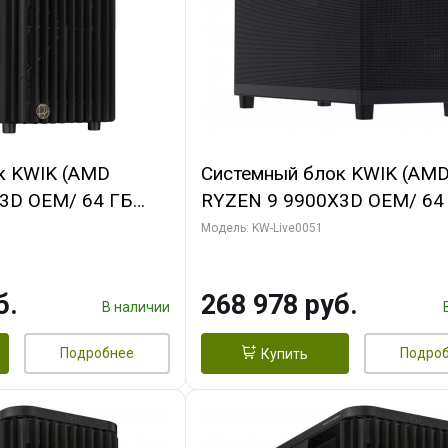
к KWIK (AMD
Системный блок KWIK (AM
3D OEM/ 64 ГБ
RYZEN 9 9900X3D OEM/ 64
 RTX5060Ti GAMING
ОЗУ/ Gigabyte RX9070 GAM
Модель: KW-Live0051
28bit 3xDP H/ 1
16GB GDDR6 256bit 2xDP 2
ГБ SSD)
б.
268 978 руб.
В наличии
Подробнее
Подро
Купить