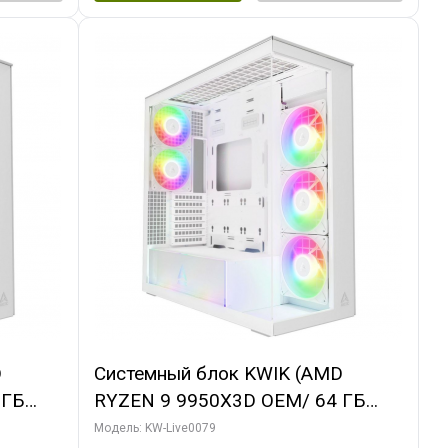
D
Системный блок KWIK (AMD
 ГБ
RYZEN 9 9950X3D OEM/ 64 ГБ
 3X
ОЗУ/ MSI RTX5080 SHADOW 3X OC
Модель: KW-Live0079