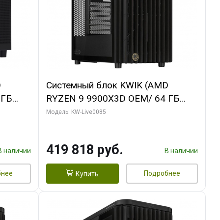
D
Системный блок KWIK (AMD
 ГБ
RYZEN 9 9900X3D OEM/ 64 ГБ
ING OC
ОЗУ/ ASUS RTX5080 PROART OC
Модель: KW-Live0085
xH/ 960
16GB GDDR7 256bit Type-C DP 2/
960 ГБ SSD)
419 818 руб.
В наличии
В наличии
бнее
Подробнее
Купить