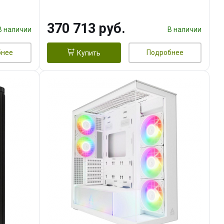
DMI
16GB GDDR7 256bit 3xDP HDMI/
960 ГБ SSD)
370 713 руб.
В наличии
В наличии
бнее
Подробнее
Купить