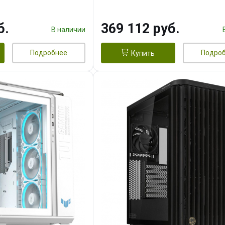
 256bit 3xDP HD/ 1
16GB GDDR7 256bit 3xDP H
3F/ 960 ГБ SSD)
б.
369 112 руб.
В наличии
Подробнее
Подро
Купить