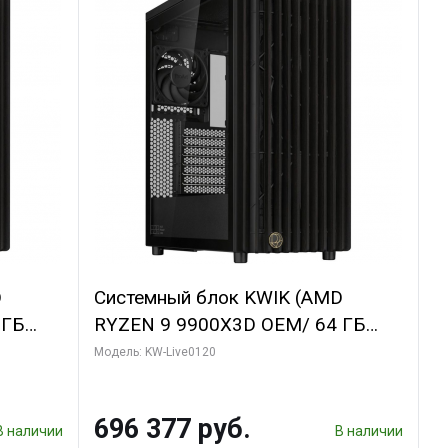
D
Системный блок KWIK (AMD
 ГБ
RYZEN 9 9900X3D OEM/ 64 ГБ
GDDR6X
ОЗУ/ Afox RTX4090 24GB GDDR6X
Модель: KW-Live0120
bo/ 960
384-Bit 3xDP HDMI ATX Turbo/ 1
ТБ SSD)
696 377 руб.
В наличии
В наличии