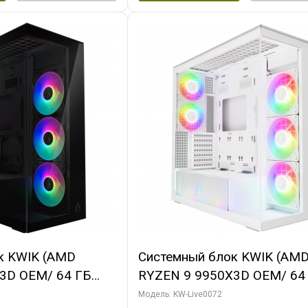
к KWIK (AMD
Системный блок KWIK (AM
3D OEM/ 64 ГБ
RYZEN 9 9950X3D OEM/ 64
X5080 GAMINGPRO
ОЗУ/ MSI RTX5080 VENTUS
Модель: KW-Live0072