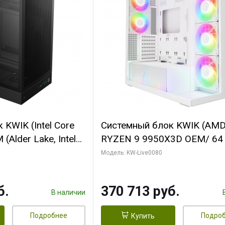
KWIK (Intel Core
Системный блок KWIK (AM
(Alder Lake, Intel
RYZEN 9 9950X3D OEM/ 64
/ 64 ГБ ОЗУ/ Ninja
ОЗУ/ Palit RTX5080 INFINIT
Модель: KW-Live0080
0 4GB 128bit
16GB GDDR7 256bit 3xDP H
HDMI 2/ 960 ГБ
ГБ SSD)
б.
370 713 руб.
В наличии
Подробнее
Подро
Купить