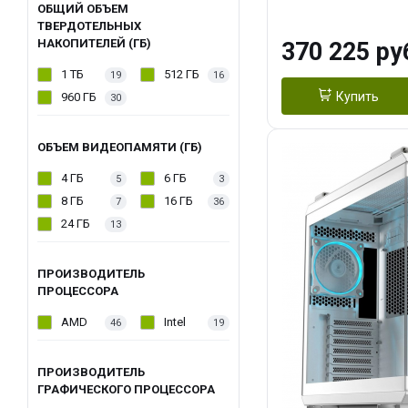
OC 16GB GDDR7
ОБЩИЙ ОБЪЕМ
ТВЕРДОТЕЛЬНЫХ
ТБ SSD)
НАКОПИТЕЛЕЙ (ГБ)
370 225 ру
1 ТБ
512 ГБ
19
16
Купить
960 ГБ
30
ОБЪЕМ ВИДЕОПАМЯТИ (ГБ)
4 ГБ
6 ГБ
5
3
8 ГБ
16 ГБ
7
36
24 ГБ
13
ПРОИЗВОДИТЕЛЬ
ПРОЦЕССОРА
AMD
Intel
46
19
ПРОИЗВОДИТЕЛЬ
ГРАФИЧЕСКОГО ПРОЦЕССОРА