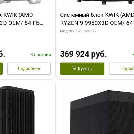
к KWIK (AMD
Системный блок KWIK (AM
3D OEM/ 64 ГБ
RYZEN 9 9950X3D OEM/ 64
 RTX5080 XTREME
ОЗУ/ Gigabyte RTX5080
Модель: KW-Live0077
GB GDDR7 256bit/
WINDFORCE OC V2 SFF 16G
GDDR7 256b/ 960 ГБ SSD)
б.
369 924 руб.
В наличии
Подробнее
Подро
Купить