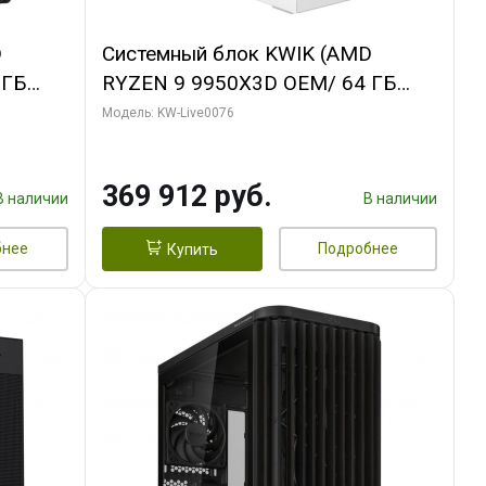
D
Системный блок KWIK (AMD
 ГБ
RYZEN 9 9950X3D OEM/ 64 ГБ
ОЗУ/ Gigabyte RTX5080
Модель: KW-Live0076
B
WINDFORCE OC SFF 16GB GDDR7
256bit / 960 ГБ SSD)
369 912 руб.
В наличии
В наличии
бнее
Подробнее
Купить