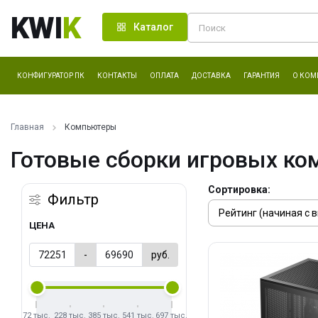
KWI
K
Каталог
КОНФИГУРАТОР ПК
КОНТАКТЫ
ОПЛАТА
ДОСТАВКА
ГАРАНТИЯ
О КОМ
Главная
Компьютеры
Готовые сборки игровых ко
Сортировка:
Фильтр
ЦЕНА
-
руб.
72 тыс.
228 тыс.
385 тыс.
541 тыс.
697 тыс.