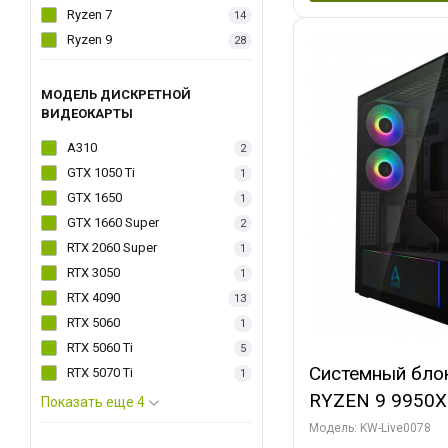
Ryzen 7
14
Ryzen 9
28
МОДЕЛЬ ДИСКРЕТНОЙ
ВИДЕОКАРТЫ
A310
2
GTX 1050 Ti
1
GTX 1650
1
GTX 1660 Super
2
RTX 2060 Super
1
RTX 3050
1
RTX 4090
13
RTX 5060
1
RTX 5060 Ti
5
Системный бло
RTX 5070 Ti
1
RYZEN 9 9950X
Показать еще 4
ОЗУ/ Palit RT
Модель: KW-Live0078