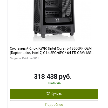
Системный блок KWIK (Intel Core i5-13600KF OEM
(Raptor Lake, Intel 7, C14 8EC/6PC/ 64 ГБ ОЗУ/ MSI
RTX5080 VENTUS 3X OC 16GB GDDR7 256bit 3xDP
Модель: KW-Live0063
HDMI/ 512 ГБ SSD)
318 438 руб.
В наличии
Купить
Подробнее