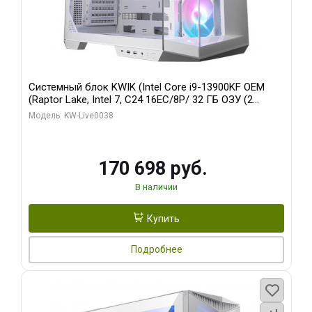
Системный блок KWIK (Intel Core i9-13900KF OEM
(Raptor Lake, Intel 7, C24 16EC/8P/ 32 ГБ ОЗУ (2
модуля)/ Gigabyte RX9070XT GAMING OC 16GB GDDR6
Модель: KW-Live0038
256bit 2xDP 2/ 960 ГБ SSD)
170 698 руб.
В наличии
Купить
Подробнее