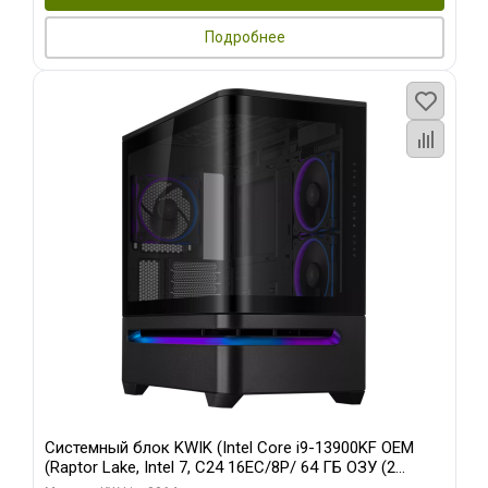
Подробнее
Системный блок KWIK (Intel Core i9-13900KF OEM
(Raptor Lake, Intel 7, C24 16EC/8P/ 64 ГБ ОЗУ (2
модуля)/ ASUS RTX5080 PROART OC 16GB GDDR7