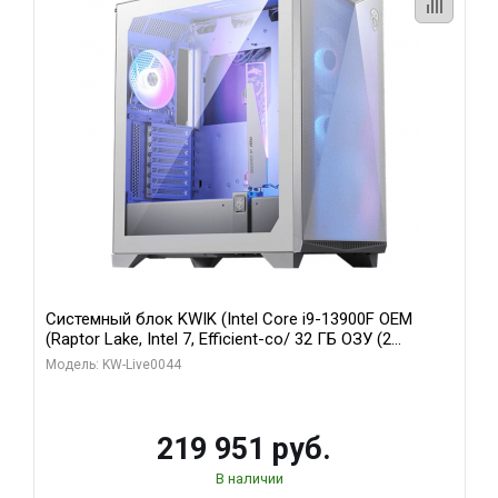
Системный блок KWIK (Intel Core i9-13900F OEM
(Raptor Lake, Intel 7, Efficient-co/ 32 ГБ ОЗУ (2
модуля)/ Gigabyte RTX5070Ti AERO OC 16GB GDDR7
Модель: KW-Live0044
256bit 3xDP HD/ 512 ГБ SSD)
219 951 руб.
В наличии