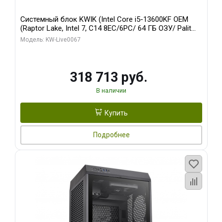
Системный блок KWIK (Intel Core i5-13600KF OEM
(Raptor Lake, Intel 7, C14 8EC/6PC/ 64 ГБ ОЗУ/ Palit
RTX5080 GAMINGPRO OC 16GB GDDR7 256bit 3xDP
Модель: KW-Live0067
HD/ 960 ГБ SSD)
318 713 руб.
В наличии
Купить
Подробнее