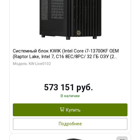
Системный блок KWIK (Intel Core i7-13700KF OEM
(Raptor Lake, Intel 7, C16 8EC/8PC/ 32 ГБ ОЗУ (2
модуля)/ Afox RTX4090 24GB GDDR6X 384-Bit 3xDP
Модель: KW-Live0102
HDMI ATX Turbo/ 960 ГБ SSD)
573 151 руб.
В наличии
Купить
Подробнее