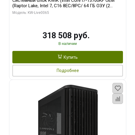
Системный блок KWIK (Intel Core i7-13700KF OEM
(Raptor Lake, Intel 7, C16 8EC/8PC/ 64 ГБ ОЗУ (2
модуля)/ ASUS RTX5080 PROART OC 16GB GDDR7
Модель: KW-Live0065
256bit Type-C DP 2/ 1 ТБ SSD)
318 508 руб.
В наличии
Купить
Подробнее