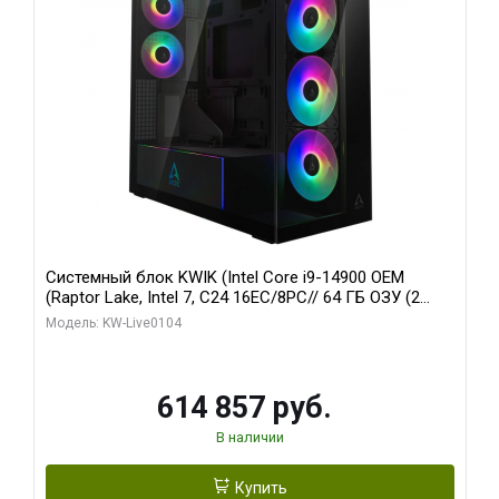
Системный блок KWIK (Intel Core i9-14900 OEM
(Raptor Lake, Intel 7, C24 16EC/8PC// 64 ГБ ОЗУ (2
модуля)/ Afox RTX4090 24GB GDDR6X 384-Bit 3xDP
Модель: KW-Live0104
HDMI ATX Turbo/ 1 ТБ SSD)
614 857 руб.
В наличии
Купить