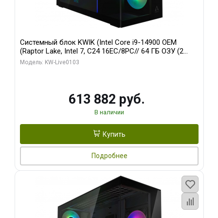
Системный блок KWIK (Intel Core i9-14900 OEM
(Raptor Lake, Intel 7, C24 16EC/8PC// 64 ГБ ОЗУ (2
модуля)/ Afox RTX4090 24GB GDDR6X 384-Bit 3xDP
Модель: KW-Live0103
HDMI ATX Turbo/ 960 ГБ SSD)
613 882 руб.
В наличии
Купить
Подробнее