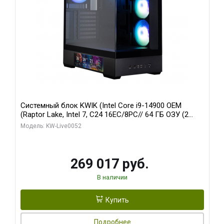
Системный блок KWIK (Intel Core i9-14900 OEM
(Raptor Lake, Intel 7, C24 16EC/8PC// 64 ГБ ОЗУ (2
модуля)/ Palit RTX5080 GAMINGPRO OC 16GB GDDR7
Модель: KW-Live0052
256bit 3xDP HD/ 512 ГБ SSD)
269 017 руб.
В наличии
Купить
Подробнее