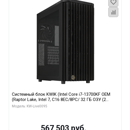
Системный блок KWIK (Intel Core i7-13700KF OEM
(Raptor Lake, Intel 7, C16 8EC/8PC/ 32 ГБ ОЗУ (2
модуля)/ Afox RTX4090 24GB GDDR6X 384-Bit 3xDP
Модель: KW-Live0095
HDMI ATX Turbo/ 512 ГБ SSD)
567 503 руб.