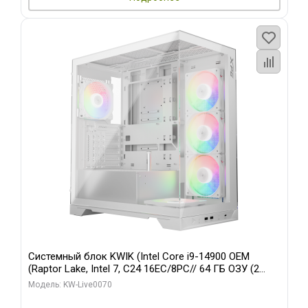
Системный блок KWIK (Intel Core i9-14900 OEM
(Raptor Lake, Intel 7, C24 16EC/8PC// 64 ГБ ОЗУ (2
модуля)/ Gigabyte RTX5080 XTREME WATERFORCE
Модель: KW-Live0070
16GB GDDR7 256bit/ 960 ГБ SSD)