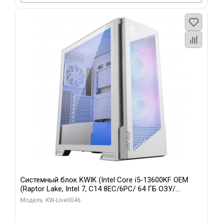
Системный блок KWIK (Intel Core i5-13600KF OEM
(Raptor Lake, Intel 7, C14 8EC/6PC/ 64 ГБ ОЗУ/
Gigabyte RTX5060Ti GAMING OC 8GB GDDR7 128bit
Модель: KW-Live0046
3xDP H/ 960 ГБ SSD)