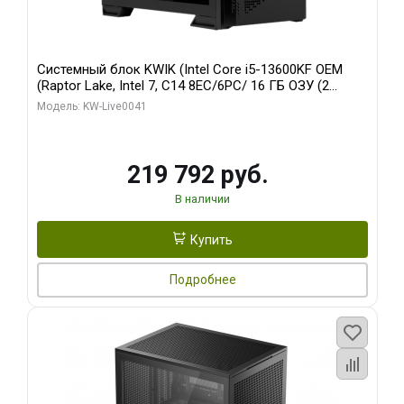
Системный блок KWIK (Intel Core i5-13600KF OEM
(Raptor Lake, Intel 7, C14 8EC/6PC/ 16 ГБ ОЗУ (2
модуля)/ Palit RTX5080 GAMINGPRO OC 16GB GDDR7
Модель: KW-Live0041
256bit 3xDP HD/ 512 ГБ SSD)
219 792 руб.
В наличии
Купить
Подробнее