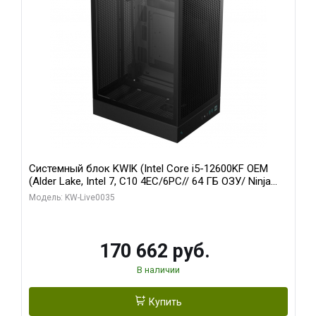
Системный блок KWIK (Intel Core i5-12600KF OEM
(Alder Lake, Intel 7, C10 4EC/6PC// 64 ГБ ОЗУ/ Ninja
Sinotex GTX1650 4GB 128bit GDDR6 DVI DP HDMI 2/
Модель: KW-Live0035
960 ГБ SSD)
170 662 руб.
В наличии
Купить