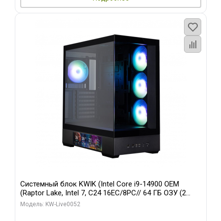
Системный блок KWIK (Intel Core i9-14900 OEM
(Raptor Lake, Intel 7, C24 16EC/8PC// 64 ГБ ОЗУ (2
модуля)/ Palit RTX5080 GAMINGPRO OC 16GB GDDR7
Модель: KW-Live0052
256bit 3xDP HD/ 512 ГБ SSD)