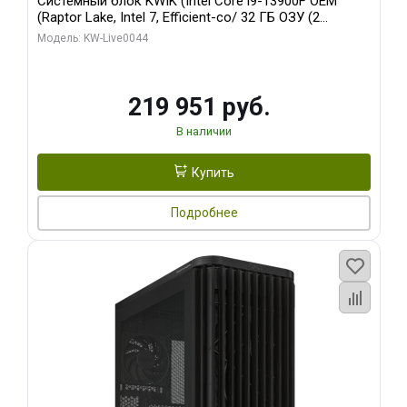
Системный блок KWIK (Intel Core i9-13900F OEM
(Raptor Lake, Intel 7, Efficient-co/ 32 ГБ ОЗУ (2
модуля)/ Gigabyte RTX5070Ti AERO OC 16GB GDDR7
Модель: KW-Live0044
256bit 3xDP HD/ 512 ГБ SSD)
219 951 руб.
В наличии
Купить
Подробнее