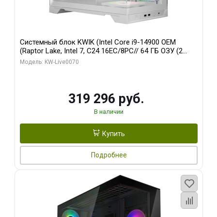
Системный блок KWIK (Intel Core i9-14900 OEM
(Raptor Lake, Intel 7, C24 16EC/8PC// 64 ГБ ОЗУ (2
модуля)/ Gigabyte RTX5080 XTREME WATERFORCE
Модель: KW-Live0070
16GB GDDR7 256bit/ 960 ГБ SSD)
319 296 руб.
В наличии
Купить
Подробнее