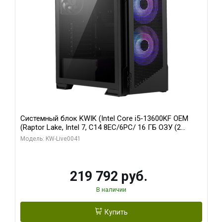
Системный блок KWIK (Intel Core i5-13600KF OEM
(Raptor Lake, Intel 7, C14 8EC/6PC/ 16 ГБ ОЗУ (2
модуля)/ Palit RTX5080 GAMINGPRO OC 16GB GDDR7
Модель: KW-Live0041
256bit 3xDP HD/ 512 ГБ SSD)
219 792 руб.
В наличии
Купить