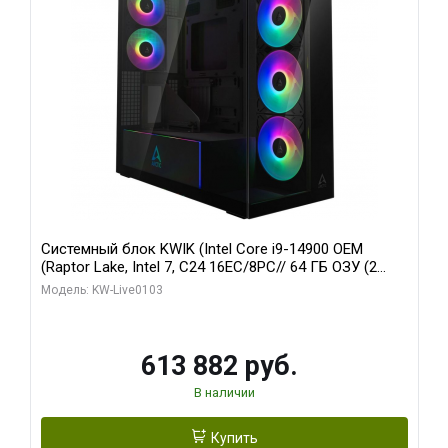
Системный блок KWIK (Intel Core i9-14900 OEM
(Raptor Lake, Intel 7, C24 16EC/8PC// 64 ГБ ОЗУ (2
модуля)/ Afox RTX4090 24GB GDDR6X 384-Bit 3xDP
Модель: KW-Live0103
HDMI ATX Turbo/ 960 ГБ SSD)
613 882 руб.
В наличии
Купить