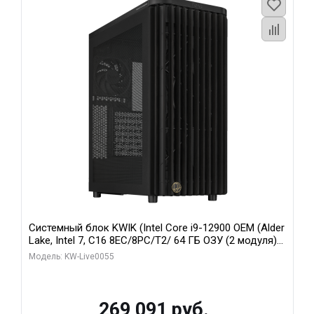
Системный блок KWIK (Intel Core i9-12900 OEM (Alder
Lake, Intel 7, C16 8EC/8PC/T2/ 64 ГБ ОЗУ (2 модуля)/
MSI RTX5080 SHADOW 3X OC 16GB GDDR7 256bit 3xDP
Модель: KW-Live0055
HDMI/ 1 ТБ SSD)
269 091 руб.