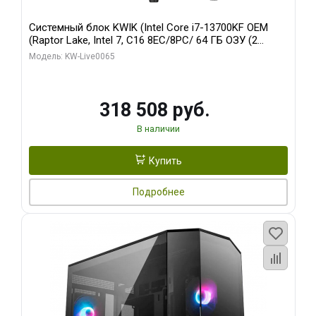
Системный блок KWIK (Intel Core i7-13700KF OEM
(Raptor Lake, Intel 7, C16 8EC/8PC/ 64 ГБ ОЗУ (2
модуля)/ ASUS RTX5080 PROART OC 16GB GDDR7
Модель: KW-Live0065
256bit Type-C DP 2/ 1 ТБ SSD)
318 508 руб.
В наличии
Купить
Подробнее