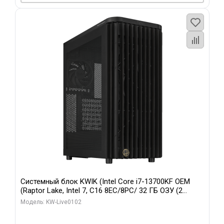
Системный блок KWIK (Intel Core i7-13700KF OEM
(Raptor Lake, Intel 7, C16 8EC/8PC/ 32 ГБ ОЗУ (2
модуля)/ Afox RTX4090 24GB GDDR6X 384-Bit 3xDP
Модель: KW-Live0102
HDMI ATX Turbo/ 960 ГБ SSD)