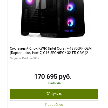
Системный блок KWIK (Intel Core i7-13700KF OEM
(Raptor Lake, Intel 7, C16 8EC/8PC/ 32 ГБ ОЗУ (2
модуля)/ Gigabyte RTX5070 AERO OC 12GB GDDR7
Модель: KW-Live0037
192bit 3xDP HDMI/ 1 ТБ SSD)
170 695 руб.
В наличии
Купить
Подробнее