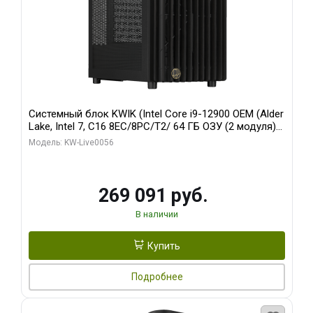
Системный блок KWIK (Intel Core i9-12900 OEM (Alder
Lake, Intel 7, C16 8EC/8PC/T2/ 64 ГБ ОЗУ (2 модуля)/
Palit RTX5080 INFINITY 3 OC 16GB GDDR7 256bit 3xDP
Модель: KW-Live0056
H/ 1 ТБ SSD)
269 091 руб.
В наличии
Купить
Подробнее