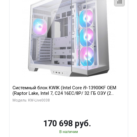
Системный блок KWIK (Intel Core i9-13900KF OEM
(Raptor Lake, Intel 7, C24 16EC/8P/ 32 ГБ ОЗУ (2
модуля)/ Gigabyte RX9070XT GAMING OC 16GB GDDR6
Модель: KW-Live0038
256bit 2xDP 2/ 960 ГБ SSD)
170 698 руб.
В наличии