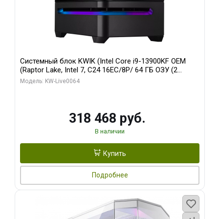
Системный блок KWIK (Intel Core i9-13900KF OEM
(Raptor Lake, Intel 7, C24 16EC/8P/ 64 ГБ ОЗУ (2
модуля)/ ASUS RTX5080 PROART OC 16GB GDDR7
Модель: KW-Live0064
256bit Type-C DP 2/ 512 ГБ SSD)
318 468 руб.
В наличии
Купить
Подробнее