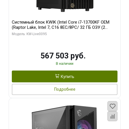
Системный блок KWIK (Intel Core i7-13700KF OEM
(Raptor Lake, Intel 7, C16 8EC/8PC/ 32 ГБ ОЗУ (2
модуля)/ Afox RTX4090 24GB GDDR6X 384-Bit 3xDP
Модель: KW-Live0095
HDMI ATX Turbo/ 512 ГБ SSD)
567 503 руб.
В наличии
Купить
Подробнее