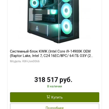
Системный блок KWIK (Intel Core i9-14900K OEM
(Raptor Lake, Intel 7, C24 16EC/8PC/ 64 ГБ ОЗУ (2
модуля)/ Gigabyte RTX5080 XTREME WATERFORCE
Модель: KW-Live0066
16GB GDDR7 256bit/ 1 ТБ SSD)
318 517 руб.
В наличии
Купить
Подробнее