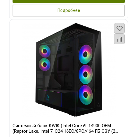
Подробнее
Системный блок KWIK (Intel Core i9-14900 OEM
(Raptor Lake, Intel 7, C24 16EC/8PC// 64 ГБ ОЗУ (2
модуля)/ Afox RTX4090 24GB GDDR6X 384-Bit 3xDP