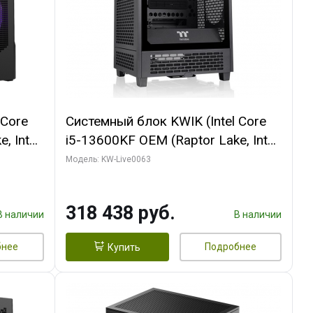
 Core
Системный блок KWIK (Intel Core
, Intel
i5-13600KF OEM (Raptor Lake, Intel
Palit
7, C14 8EC/6PC/ 64 ГБ ОЗУ/ MSI
Модель: KW-Live0063
6GB
RTX5080 VENTUS 3X OC 16GB
0 ГБ
GDDR7 256bit 3xDP HDMI/ 512 ГБ
318 438 руб.
SSD)
В наличии
В наличии
бнее
Подробнее
Купить