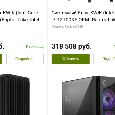
KWIK (Intel Core
Системный блок KWIK (Intel
Raptor Lake, Intel
i7-13700KF OEM (Raptor Lake
 32 ГБ ОЗУ (2
7, C16 8EC/8PC/ 64 ГБ ОЗУ 
Модель: KW-Live0065
yte RTX5070Ti
модуля)/ ASUS RTX5080 P
GDDR7 256bit 3xDP
OC 16GB GDDR7 256bit Typ
б.
318 508 руб.
)
2/ 1 ТБ SSD)
В наличии
Подробнее
Подро
Купить