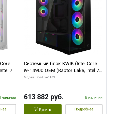
 Core
Системный блок KWIK (Intel Core
ntel 7,
i9-14900 OEM (Raptor Lake, Intel 7,
(2
C24 16EC/8PC// 64 ГБ ОЗУ (2
Модель: KW-Live0103
модуля)/ Afox RTX4090 24GB
B
GDDR6X 384-Bit 3xDP HDMI ATX
613 882 руб.
Turbo/ 960 ГБ SSD)
В наличии
В наличии
бнее
Подробнее
Купить