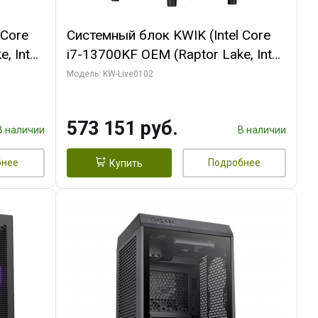
 Core
Системный блок KWIK (Intel Core
, Intel
i7-13700KF OEM (Raptor Lake, Intel
(2
7, C16 8EC/8PC/ 32 ГБ ОЗУ (2
Модель: KW-Live0102
ROART
модуля)/ Afox RTX4090 24GB
e-C DP
GDDR6X 384-Bit 3xDP HDMI ATX
573 151 руб.
Turbo/ 960 ГБ SSD)
В наличии
В наличии
бнее
Подробнее
Купить