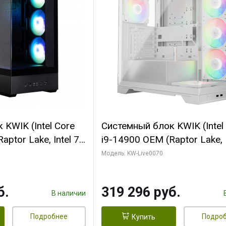
KWIK (Intel Core
Системный блок KWIK (Intel
ptor Lake, Intel 7,
i9-14900 OEM (Raptor Lake, I
 64 ГБ ОЗУ (2
C24 16EC/8PC// 64 ГБ ОЗУ 
Модель: KW-Live0070
 RTX5080
модуля)/ Gigabyte RTX5080
 16GB GDDR7
XTREME WATERFORCE 16G
б.
319 296 руб.
/ 512 ГБ SSD)
GDDR7 256bit/ 960 ГБ SSD)
В наличии
Подробнее
Подро
Купить