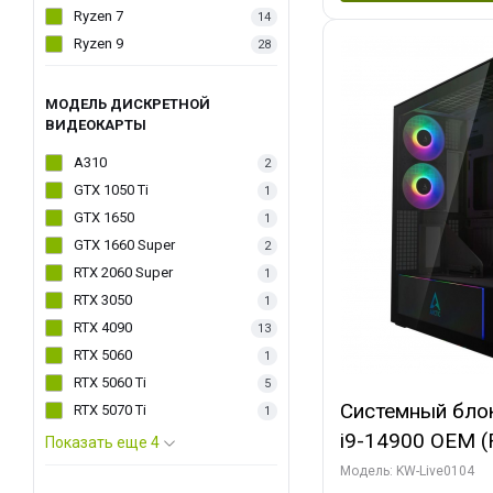
Ryzen 7
14
Ryzen 9
28
МОДЕЛЬ ДИСКРЕТНОЙ
ВИДЕОКАРТЫ
A310
2
GTX 1050 Ti
1
GTX 1650
1
GTX 1660 Super
2
RTX 2060 Super
1
RTX 3050
1
RTX 4090
13
RTX 5060
1
RTX 5060 Ti
5
Системный блок 
RTX 5070 Ti
1
i9-14900 OEM (Ra
Показать еще 4
C24 16EC/8PC//
Модель: KW-Live0104