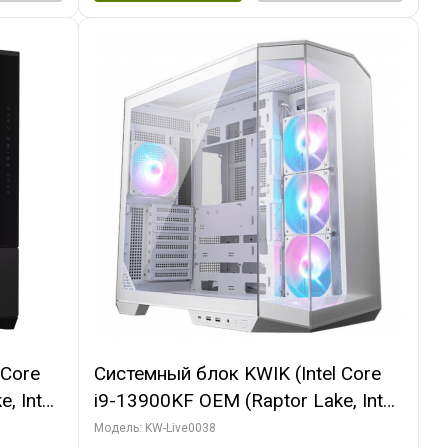
 Core
Системный блок KWIK (Intel Core
, Intel
i9-13900KF OEM (Raptor Lake, Intel
(2
7, C24 16EC/8P/ 32 ГБ ОЗУ (2
Модель: KW-Live0038