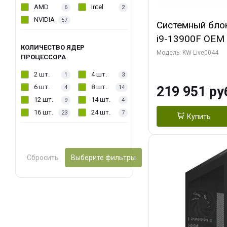
AMD
Intel
6
2
NVIDIA
57
Системный блок 
i9-13900F OEM (
КОЛИЧЕСТВО ЯДЕР
7, Efficient-co/
Модель: KW-Live0044
ПРОЦЕССОРА
модуля)/ Gigab
2 шт.
4 шт.
1
3
AERO OC 16GB 
6 шт.
8 шт.
219 951 ру
4
14
HD/ 512 ГБ SSD
12 шт.
14 шт.
9
4
16 шт.
24 шт.
23
7
Купить
Сбросить
Выберите фильтры