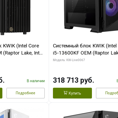
KWIK (Intel Core
Системный блок KWIK (Intel
(Raptor Lake, Intel
i5-13600KF OEM (Raptor Lake
/ 32 ГБ ОЗУ (2
7, C14 8EC/6PC/ 64 ГБ ОЗУ/ 
Модель: KW-Live0067
 RTX4090 24GB
RTX5080 GAMINGPRO OC 1
t 3xDP HDMI ATX
GDDR7 256bit 3xDP HD/ 96
б.
318 713 руб.
SSD)
SSD)
В наличии
Подробнее
Подро
Купить