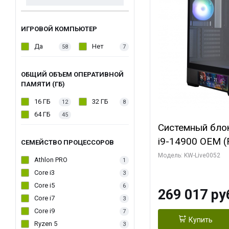
ИГРОВОЙ КОМПЬЮТЕР
Да
Нет
58
7
ОБЩИЙ ОБЪЕМ ОПЕРАТИВНОЙ
ПАМЯТИ (ГБ)
16 ГБ
32 ГБ
12
8
64 ГБ
45
Системный блок 
i9-14900 OEM (Ra
СЕМЕЙСТВО ПРОЦЕССОРОВ
C24 16EC/8PC//
Модель: KW-Live0052
Athlon PRO
1
модуля)/ Palit
Core i3
3
GAMINGPRO OC
Core i5
6
269 017 ру
256bit 3xDP HD
Core i7
3
Core i9
7
Купить
Ryzen 5
3