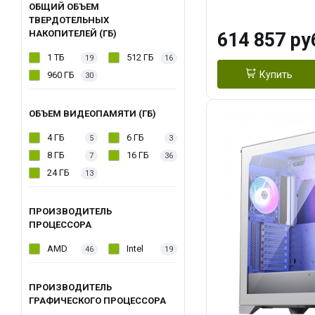
модуля)/ Afox
ОБЩИЙ ОБЪЕМ
ТВЕРДОТЕЛЬНЫХ
GDDR6X 384-Bi
НАКОПИТЕЛЕЙ (ГБ)
614 857 ру
Turbo/ 1 ТБ SS
1 ТБ
512 ГБ
19
16
Купить
960 ГБ
30
ОБЪЕМ ВИДЕОПАМЯТИ (ГБ)
4 ГБ
6 ГБ
5
3
8 ГБ
16 ГБ
7
36
24 ГБ
13
ПРОИЗВОДИТЕЛЬ
ПРОЦЕССОРА
AMD
Intel
46
19
ПРОИЗВОДИТЕЛЬ
ГРАФИЧЕСКОГО ПРОЦЕССОРА