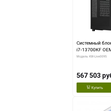
Системный блок 
i7-13700KF OEM 
7, C16 8EC/8PC
Модель: KW-Live0095
модуля)/ Afox
GDDR6X 384-Bi
567 503 ру
Turbo/ 512 ГБ 
Купить