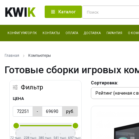
KWI
K
Каталог
КОНФИГУРАТОР ПК
КОНТАКТЫ
ОПЛАТА
ДОСТАВКА
ГАРАНТИЯ
О КОМ
Главная
Компьютеры
Готовые сборки игровых ко
Сортировка:
Фильтр
ЦЕНА
-
руб.
72 тыс.
228 тыс.
385 тыс.
541 тыс.
697 тыс.