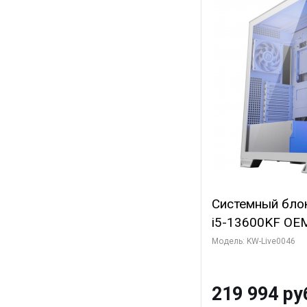
Системный блок 
i5-13600KF OEM 
7, C14 8EC/6PC
Модель: KW-Live0046
Gigabyte RTX5
8GB GDDR7 128b
219 994 ру
SSD)