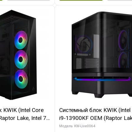
KWIK (Intel Core
Системный блок KWIK (Intel
ptor Lake, Intel 7,
i9-13900KF OEM (Raptor Lake
 64 ГБ ОЗУ (2
7, C24 16EC/8P/ 64 ГБ ОЗУ 
Модель: KW-Live0064