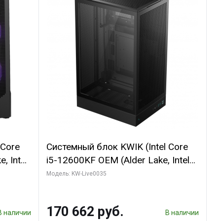
 Core
Системный блок KWIK (Intel Core
, Intel
i5-12600KF OEM (Alder Lake, Intel
(2
7, C10 4EC/6PC// 64 ГБ ОЗУ/ Ninja
Модель: KW-Live0035
Sinotex GTX1650 4GB 128bit
R7
GDDR6 DVI DP HDMI 2/ 960 ГБ
170 662 руб.
D)
SSD)
В наличии
В наличии