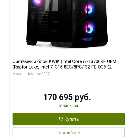
Системный блок KWIK (Intel Core i7-13700KF OEM
(Raptor Lake, Intel 7, C16 8EC/8PC/ 32 ГБ ОЗУ (2
модуля)/ Gigabyte RTX5070 AERO OC 12GB GDDR7
Модель: KW-Live0037
192bit 3xDP HDMI/ 1 ТБ SSD)
170 695 руб.
В наличии
Купить
Подробнее