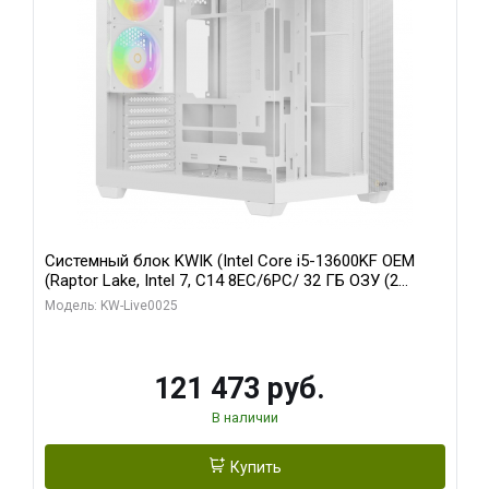
Системный блок KWIK (Intel Core i5-13600KF OEM
(Raptor Lake, Intel 7, C14 8EC/6PC/ 32 ГБ ОЗУ (2
модуля)/ Gigabyte RTX5060 WINDFORCE OC 8GB
Модель: KW-Live0025
GDDR7 128bit 3xDP / 960 ГБ SSD)
121 473 руб.
В наличии
Купить