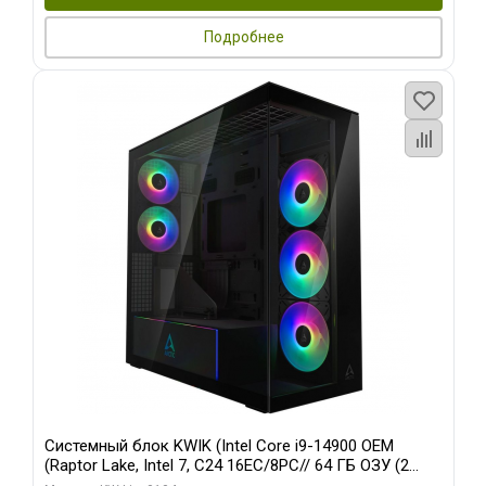
Подробнее
Системный блок KWIK (Intel Core i9-14900 OEM
(Raptor Lake, Intel 7, C24 16EC/8PC// 64 ГБ ОЗУ (2
модуля)/ Afox RTX4090 24GB GDDR6X 384-Bit 3xDP