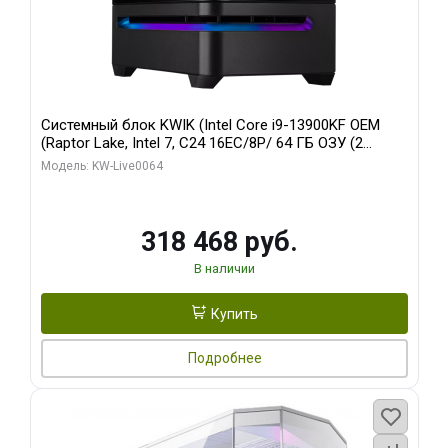
Системный блок KWIK (Intel Core i9-13900KF OEM
(Raptor Lake, Intel 7, C24 16EC/8P/ 64 ГБ ОЗУ (2
модуля)/ ASUS RTX5080 PROART OC 16GB GDDR7
Модель: KW-Live0064
256bit Type-C DP 2/ 512 ГБ SSD)
318 468 руб.
В наличии
Купить
Подробнее