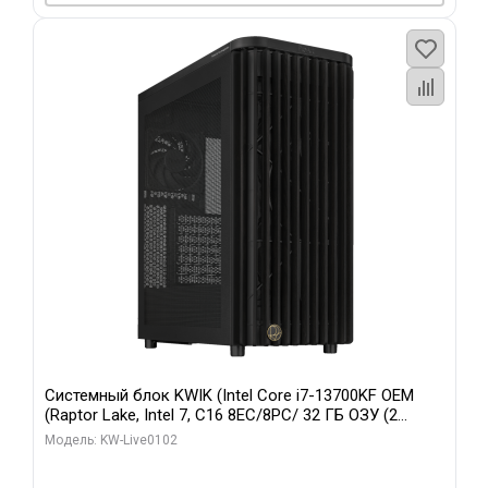
Системный блок KWIK (Intel Core i7-13700KF OEM
(Raptor Lake, Intel 7, C16 8EC/8PC/ 32 ГБ ОЗУ (2
модуля)/ Afox RTX4090 24GB GDDR6X 384-Bit 3xDP
Модель: KW-Live0102
HDMI ATX Turbo/ 960 ГБ SSD)