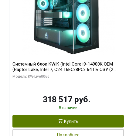
Системный блок KWIK (Intel Core i9-14900K OEM
(Raptor Lake, Intel 7, C24 16EC/8PC/ 64 ГБ ОЗУ (2
модуля)/ Gigabyte RTX5080 XTREME WATERFORCE
Модель: KW-Live0066
16GB GDDR7 256bit/ 1 ТБ SSD)
318 517 руб.
В наличии
Купить
Подробнее