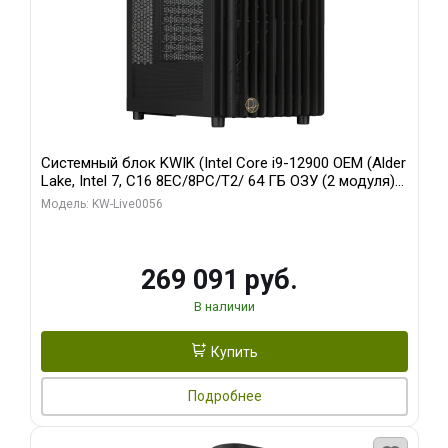
Системный блок KWIK (Intel Core i9-12900 OEM (Alder
Lake, Intel 7, C16 8EC/8PC/T2/ 64 ГБ ОЗУ (2 модуля)/
Palit RTX5080 INFINITY 3 OC 16GB GDDR7 256bit 3xDP
Модель: KW-Live0056
H/ 1 ТБ SSD)
269 091 руб.
В наличии
Купить
Подробнее