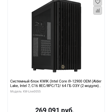
Системный блок KWIK (Intel Core i9-12900 OEM (Alder
Lake, Intel 7, C16 8EC/8PC/T2/ 64 ГБ ОЗУ (2 модуля)/
MSI RTX5080 SHADOW 3X OC 16GB GDDR7 256bit 3xDP
Модель: KW-Live0055
HDMI/ 1 ТБ SSD)
269 091 руб.