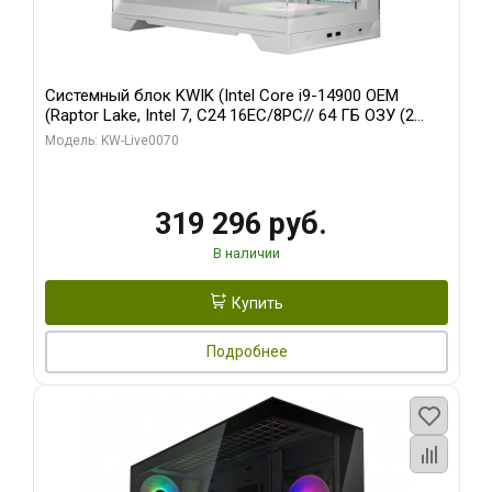
Системный блок KWIK (Intel Core i9-14900 OEM
(Raptor Lake, Intel 7, C24 16EC/8PC// 64 ГБ ОЗУ (2
модуля)/ Gigabyte RTX5080 XTREME WATERFORCE
Модель: KW-Live0070
16GB GDDR7 256bit/ 960 ГБ SSD)
319 296 руб.
В наличии
Купить
Подробнее