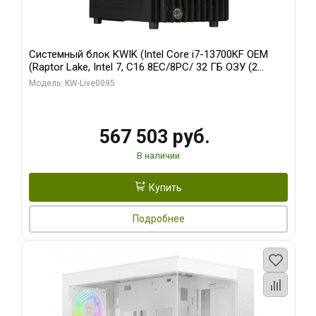
Системный блок KWIK (Intel Core i7-13700KF OEM
(Raptor Lake, Intel 7, C16 8EC/8PC/ 32 ГБ ОЗУ (2
модуля)/ Afox RTX4090 24GB GDDR6X 384-Bit 3xDP
Модель: KW-Live0095
HDMI ATX Turbo/ 512 ГБ SSD)
567 503 руб.
В наличии
Купить
Подробнее