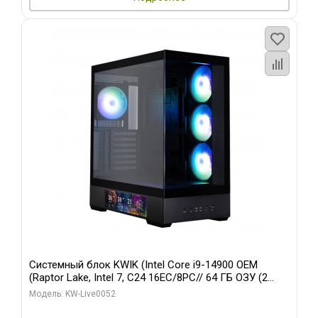
Системный блок KWIK (Intel Core i9-14900 OEM
(Raptor Lake, Intel 7, C24 16EC/8PC// 64 ГБ ОЗУ (2
модуля)/ Palit RTX5080 GAMINGPRO OC 16GB GDDR7
Модель: KW-Live0052
256bit 3xDP HD/ 512 ГБ SSD)