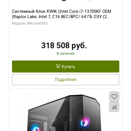
Системный блок KWIK (Intel Core i7-13700KF OEM
(Raptor Lake, Intel 7, C16 8EC/8PC/ 64 ГБ ОЗУ (2
модуля)/ ASUS RTX5080 PROART OC 16GB GDDR7
Модель: KW-Live0065
256bit Type-C DP 2/ 1 ТБ SSD)
318 508 руб.
В наличии
Купить
Подробнее