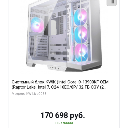
Системный блок KWIK (Intel Core i9-13900KF OEM
(Raptor Lake, Intel 7, C24 16EC/8P/ 32 ГБ ОЗУ (2
модуля)/ Gigabyte RX9070XT GAMING OC 16GB GDDR6
Модель: KW-Live0038
256bit 2xDP 2/ 960 ГБ SSD)
170 698 руб.
В наличии