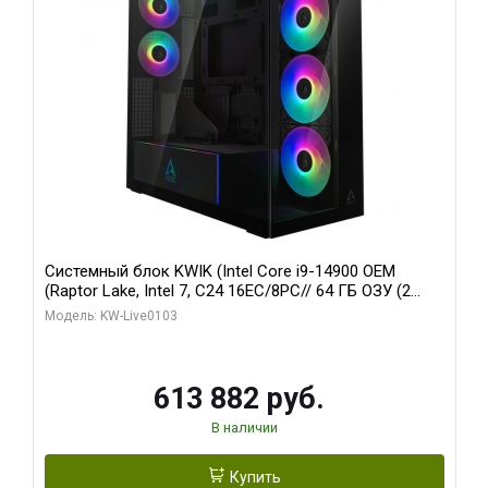
Системный блок KWIK (Intel Core i9-14900 OEM
(Raptor Lake, Intel 7, C24 16EC/8PC// 64 ГБ ОЗУ (2
модуля)/ Afox RTX4090 24GB GDDR6X 384-Bit 3xDP
Модель: KW-Live0103
HDMI ATX Turbo/ 960 ГБ SSD)
613 882 руб.
В наличии
Купить