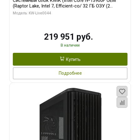
Системный блок KWIK (Intel Core i9-13900F OEM
(Raptor Lake, Intel 7, Efficient-co/ 32 ГБ ОЗУ (2
модуля)/ Gigabyte RTX5070Ti AERO OC 16GB GDDR7
Модель: KW-Live0044
256bit 3xDP HD/ 512 ГБ SSD)
219 951 руб.
В наличии
Купить
Подробнее