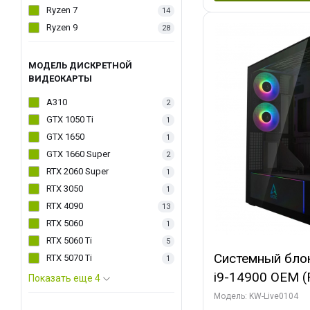
Ryzen 7
14
Ryzen 9
28
МОДЕЛЬ ДИСКРЕТНОЙ
ВИДЕОКАРТЫ
A310
2
GTX 1050 Ti
1
GTX 1650
1
GTX 1660 Super
2
RTX 2060 Super
1
RTX 3050
1
RTX 4090
13
RTX 5060
1
RTX 5060 Ti
5
Системный блок 
RTX 5070 Ti
1
i9-14900 OEM (Ra
Показать еще 4
C24 16EC/8PC//
Модель: KW-Live0104