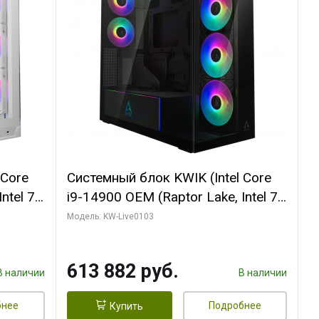
 Core
Системный блок KWIK (Intel Core
ntel 7,
i9-14900 OEM (Raptor Lake, Intel 7,
(2
C24 16EC/8PC// 64 ГБ ОЗУ (2
Модель: KW-Live0103
модуля)/ Afox RTX4090 24GB
B
GDDR6X 384-Bit 3xDP HDMI ATX
613 882 руб.
Turbo/ 960 ГБ SSD)
В наличии
В наличии
бнее
Подробнее
Купить