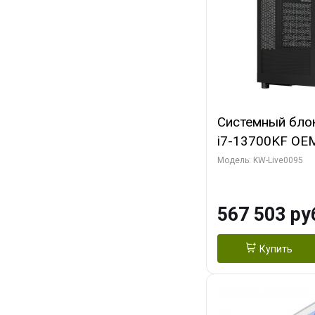
Системный блок 
i7-13700KF OEM 
7, C16 8EC/8PC
Модель: KW-Live0095
модуля)/ Afox
GDDR6X 384-Bi
567 503 ру
Turbo/ 512 ГБ 
Купить