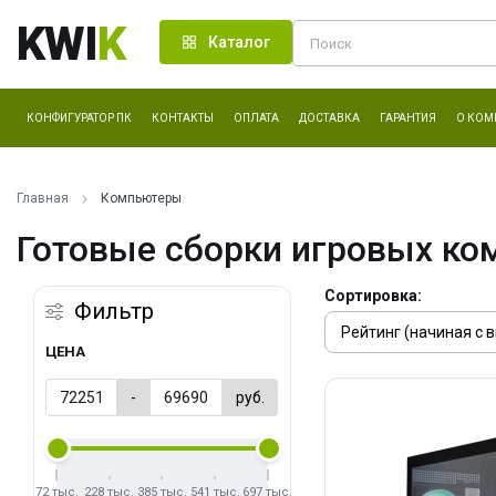
KWI
K
Каталог
КОНФИГУРАТОР ПК
КОНТАКТЫ
ОПЛАТА
ДОСТАВКА
ГАРАНТИЯ
О КОМ
Главная
Компьютеры
Готовые сборки игровых ко
Сортировка:
Фильтр
ЦЕНА
-
руб.
72 тыс.
228 тыс.
385 тыс.
541 тыс.
697 тыс.