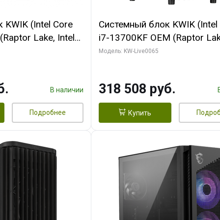
KWIK (Intel Core
Системный блок KWIK (Intel
Raptor Lake, Intel
i7-13700KF OEM (Raptor Lake
 32 ГБ ОЗУ (2
7, C16 8EC/8PC/ 64 ГБ ОЗУ 
Модель: KW-Live0065
yte RTX5070Ti
модуля)/ ASUS RTX5080 P
GDDR7 256bit 3xDP
OC 16GB GDDR7 256bit Typ
б.
318 508 руб.
)
2/ 1 ТБ SSD)
В наличии
Подробнее
Подро
Купить