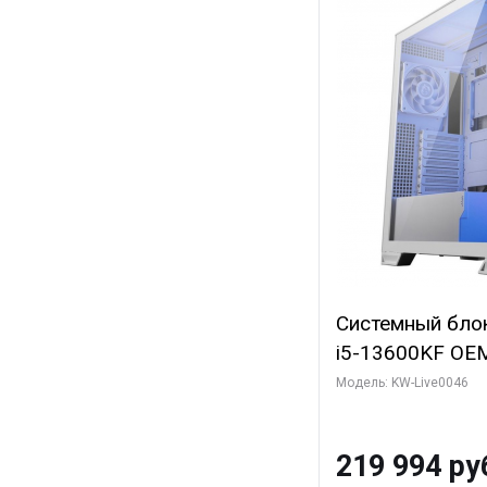
Системный блок 
i5-13600KF OEM 
7, C14 8EC/6PC
Модель: KW-Live0046
Gigabyte RTX5
8GB GDDR7 128b
219 994 ру
SSD)