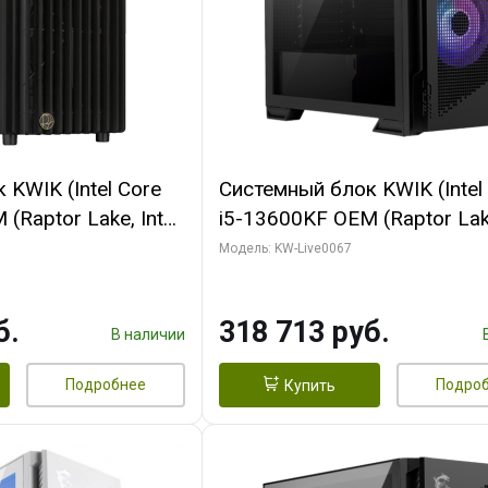
KWIK (Intel Core
Системный блок KWIK (Intel
(Raptor Lake, Intel
i5-13600KF OEM (Raptor Lake
/ 32 ГБ ОЗУ (2
7, C14 8EC/6PC/ 64 ГБ ОЗУ/ 
Модель: KW-Live0067
 RTX4090 24GB
RTX5080 GAMINGPRO OC 1
t 3xDP HDMI ATX
GDDR7 256bit 3xDP HD/ 96
б.
318 713 руб.
SSD)
SSD)
В наличии
Подробнее
Подро
Купить