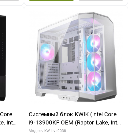
 Core
Системный блок KWIK (Intel Core
, Intel
i9-13900KF OEM (Raptor Lake, Intel
(2
7, C24 16EC/8P/ 32 ГБ ОЗУ (2
Модель: KW-Live0038