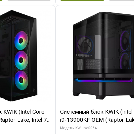
KWIK (Intel Core
Системный блок KWIK (Intel
ptor Lake, Intel 7,
i9-13900KF OEM (Raptor Lake
 64 ГБ ОЗУ (2
7, C24 16EC/8P/ 64 ГБ ОЗУ 
Модель: KW-Live0064