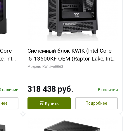
 Core
Системный блок KWIK (Intel Core
, Intel
i5-13600KF OEM (Raptor Lake, Intel
Palit
7, C14 8EC/6PC/ 64 ГБ ОЗУ/ MSI
Модель: KW-Live0063
6GB
RTX5080 VENTUS 3X OC 16GB
0 ГБ
GDDR7 256bit 3xDP HDMI/ 512 ГБ
318 438 руб.
SSD)
В наличии
В наличии
бнее
Подробнее
Купить