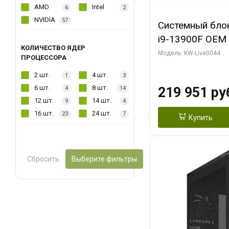
AMD
Intel
6
2
NVIDIA
57
Системный блок 
i9-13900F OEM (
КОЛИЧЕСТВО ЯДЕР
7, Efficient-co/
Модель: KW-Live0044
ПРОЦЕССОРА
модуля)/ Gigab
2 шт.
4 шт.
1
3
AERO OC 16GB 
6 шт.
8 шт.
219 951 ру
4
14
HD/ 512 ГБ SSD
12 шт.
14 шт.
9
4
16 шт.
24 шт.
23
7
Купить
Сбросить
Выберите фильтры