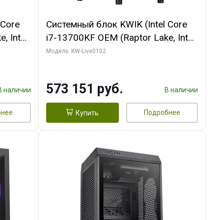
 Core
Системный блок KWIK (Intel Core
, Intel
i7-13700KF OEM (Raptor Lake, Intel
(2
7, C16 8EC/8PC/ 32 ГБ ОЗУ (2
Модель: KW-Live0102
ROART
модуля)/ Afox RTX4090 24GB
e-C DP
GDDR6X 384-Bit 3xDP HDMI ATX
573 151 руб.
Turbo/ 960 ГБ SSD)
В наличии
В наличии
бнее
Подробнее
Купить