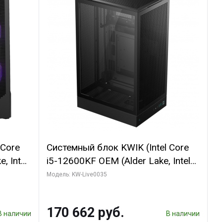
 Core
Системный блок KWIK (Intel Core
, Intel
i5-12600KF OEM (Alder Lake, Intel
(2
7, C10 4EC/6PC// 64 ГБ ОЗУ/ Ninja
Модель: KW-Live0035
Sinotex GTX1650 4GB 128bit
R7
GDDR6 DVI DP HDMI 2/ 960 ГБ
170 662 руб.
D)
SSD)
В наличии
В наличии