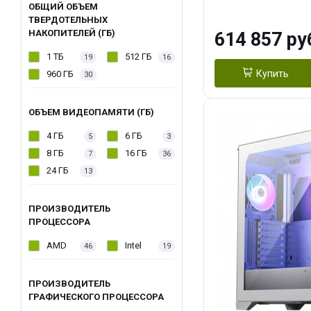
модуля)/ Afox
ОБЩИЙ ОБЪЕМ
ТВЕРДОТЕЛЬНЫХ
GDDR6X 384-Bi
НАКОПИТЕЛЕЙ (ГБ)
614 857 ру
Turbo/ 1 ТБ SS
1 ТБ
512 ГБ
19
16
Купить
960 ГБ
30
ОБЪЕМ ВИДЕОПАМЯТИ (ГБ)
4 ГБ
6 ГБ
5
3
8 ГБ
16 ГБ
7
36
24 ГБ
13
ПРОИЗВОДИТЕЛЬ
ПРОЦЕССОРА
AMD
Intel
46
19
ПРОИЗВОДИТЕЛЬ
ГРАФИЧЕСКОГО ПРОЦЕССОРА