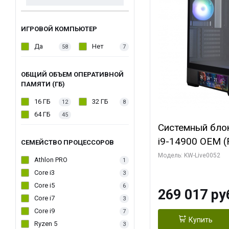
ИГРОВОЙ КОМПЬЮТЕР
Да
Нет
58
7
ОБЩИЙ ОБЪЕМ ОПЕРАТИВНОЙ
ПАМЯТИ (ГБ)
16 ГБ
32 ГБ
12
8
64 ГБ
45
Системный блок 
i9-14900 OEM (Ra
СЕМЕЙСТВО ПРОЦЕССОРОВ
C24 16EC/8PC//
Модель: KW-Live0052
Athlon PRO
1
модуля)/ Palit
Core i3
3
GAMINGPRO OC
Core i5
6
269 017 ру
256bit 3xDP HD
Core i7
3
Core i9
7
Купить
Ryzen 5
3