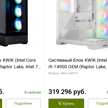
KWIK (Intel Core
Системный блок KWIK (Intel
ptor Lake, Intel 7,
i9-14900 OEM (Raptor Lake, I
 64 ГБ ОЗУ (2
C24 16EC/8PC// 64 ГБ ОЗУ 
Модель: KW-Live0070
 RTX5080
модуля)/ Gigabyte RTX5080
 16GB GDDR7
XTREME WATERFORCE 16G
б.
319 296 руб.
/ 512 ГБ SSD)
GDDR7 256bit/ 960 ГБ SSD)
В наличии
Подробнее
Подро
Купить