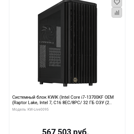
Системный блок KWIK (Intel Core i7-13700KF OEM
(Raptor Lake, Intel 7, C16 8EC/8PC/ 32 ГБ ОЗУ (2
модуля)/ Afox RTX4090 24GB GDDR6X 384-Bit 3xDP
Модель: KW-Live0095
HDMI ATX Turbo/ 512 ГБ SSD)
567 503 руб.