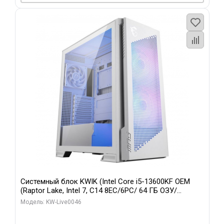
Системный блок KWIK (Intel Core i5-13600KF OEM
(Raptor Lake, Intel 7, C14 8EC/6PC/ 64 ГБ ОЗУ/
Gigabyte RTX5060Ti GAMING OC 8GB GDDR7 128bit
Модель: KW-Live0046
3xDP H/ 960 ГБ SSD)