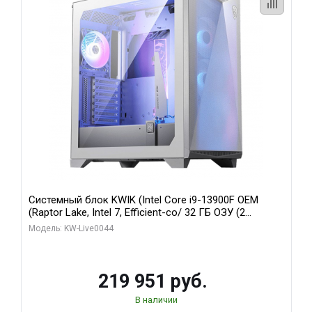
Системный блок KWIK (Intel Core i9-13900F OEM
(Raptor Lake, Intel 7, Efficient-co/ 32 ГБ ОЗУ (2
модуля)/ Gigabyte RTX5070Ti AERO OC 16GB GDDR7
Модель: KW-Live0044
256bit 3xDP HD/ 512 ГБ SSD)
219 951 руб.
В наличии