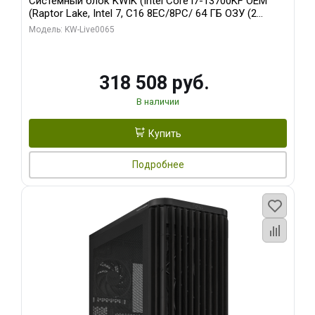
Системный блок KWIK (Intel Core i7-13700KF OEM
(Raptor Lake, Intel 7, C16 8EC/8PC/ 64 ГБ ОЗУ (2
модуля)/ ASUS RTX5080 PROART OC 16GB GDDR7
Модель: KW-Live0065
256bit Type-C DP 2/ 1 ТБ SSD)
318 508 руб.
В наличии
Купить
Подробнее