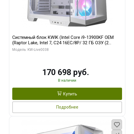
Системный блок KWIK (Intel Core i9-13900KF OEM
(Raptor Lake, Intel 7, C24 16EC/8P/ 32 ГБ ОЗУ (2
модуля)/ Gigabyte RX9070XT GAMING OC 16GB GDDR6
Модель: KW-Live0038
256bit 2xDP 2/ 960 ГБ SSD)
170 698 руб.
В наличии
Купить
Подробнее