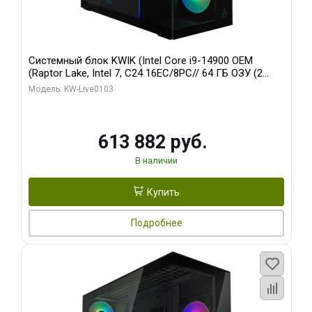
Системный блок KWIK (Intel Core i9-14900 OEM
(Raptor Lake, Intel 7, C24 16EC/8PC// 64 ГБ ОЗУ (2
модуля)/ Afox RTX4090 24GB GDDR6X 384-Bit 3xDP
Модель: KW-Live0103
HDMI ATX Turbo/ 960 ГБ SSD)
613 882 руб.
В наличии
Купить
Подробнее