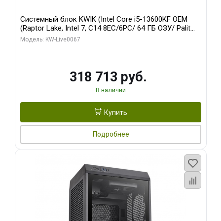
Системный блок KWIK (Intel Core i5-13600KF OEM
(Raptor Lake, Intel 7, C14 8EC/6PC/ 64 ГБ ОЗУ/ Palit
RTX5080 GAMINGPRO OC 16GB GDDR7 256bit 3xDP
Модель: KW-Live0067
HD/ 960 ГБ SSD)
318 713 руб.
В наличии
Купить
Подробнее