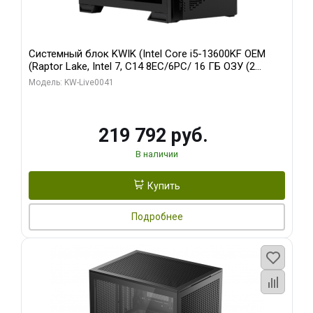
Системный блок KWIK (Intel Core i5-13600KF OEM
(Raptor Lake, Intel 7, C14 8EC/6PC/ 16 ГБ ОЗУ (2
модуля)/ Palit RTX5080 GAMINGPRO OC 16GB GDDR7
Модель: KW-Live0041
256bit 3xDP HD/ 512 ГБ SSD)
219 792 руб.
В наличии
Купить
Подробнее