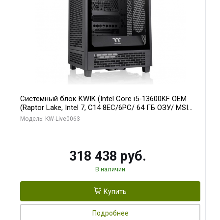
Системный блок KWIK (Intel Core i5-13600KF OEM
(Raptor Lake, Intel 7, C14 8EC/6PC/ 64 ГБ ОЗУ/ MSI
RTX5080 VENTUS 3X OC 16GB GDDR7 256bit 3xDP
Модель: KW-Live0063
HDMI/ 512 ГБ SSD)
318 438 руб.
В наличии
Купить
Подробнее