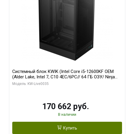
Системный блок KWIK (Intel Core i5-12600KF OEM
(Alder Lake, Intel 7, C10 4EC/6PC// 64 ГБ ОЗУ/ Ninja
Sinotex GTX1650 4GB 128bit GDDR6 DVI DP HDMI 2/
Модель: KW-Live0035
960 ГБ SSD)
170 662 руб.
В наличии
Купить