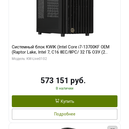
Системный блок KWIK (Intel Core i7-13700KF OEM
(Raptor Lake, Intel 7, C16 8EC/8PC/ 32 ГБ ОЗУ (2
модуля)/ Afox RTX4090 24GB GDDR6X 384-Bit 3xDP
Модель: KW-Live0102
HDMI ATX Turbo/ 960 ГБ SSD)
573 151 руб.
В наличии
Купить
Подробнее