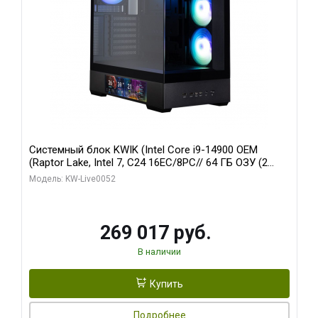
Системный блок KWIK (Intel Core i9-14900 OEM
(Raptor Lake, Intel 7, C24 16EC/8PC// 64 ГБ ОЗУ (2
модуля)/ Palit RTX5080 GAMINGPRO OC 16GB GDDR7
Модель: KW-Live0052
256bit 3xDP HD/ 512 ГБ SSD)
269 017 руб.
В наличии
Купить
Подробнее