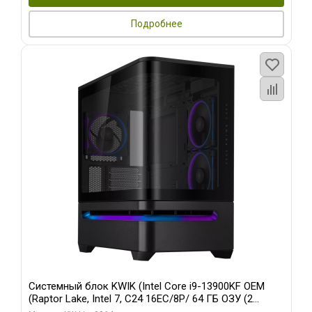
Подробнее
Системный блок KWIK (Intel Core i9-13900KF OEM
(Raptor Lake, Intel 7, C24 16EC/8P/ 64 ГБ ОЗУ (2
модуля)/ ASUS RTX5080 PROART OC 16GB GDDR7