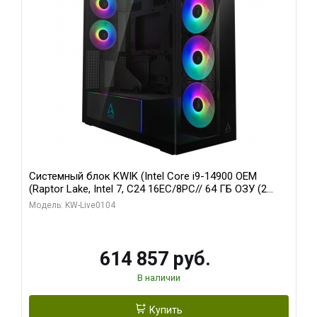
Системный блок KWIK (Intel Core i9-14900 OEM
(Raptor Lake, Intel 7, C24 16EC/8PC// 64 ГБ ОЗУ (2
модуля)/ Afox RTX4090 24GB GDDR6X 384-Bit 3xDP
Модель: KW-Live0104
HDMI ATX Turbo/ 1 ТБ SSD)
614 857 руб.
В наличии
Купить