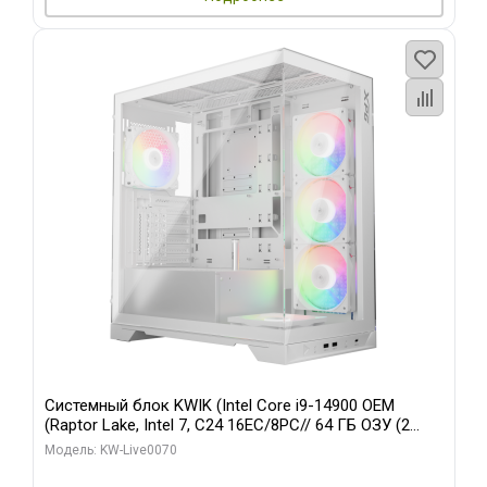
Системный блок KWIK (Intel Core i9-14900 OEM
(Raptor Lake, Intel 7, C24 16EC/8PC// 64 ГБ ОЗУ (2
модуля)/ Gigabyte RTX5080 XTREME WATERFORCE
Модель: KW-Live0070
16GB GDDR7 256bit/ 960 ГБ SSD)