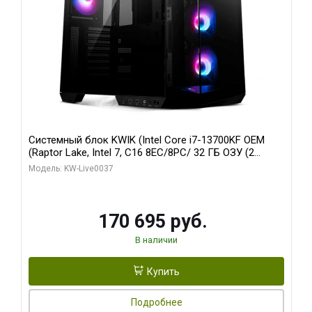
Системный блок KWIK (Intel Core i7-13700KF OEM
(Raptor Lake, Intel 7, C16 8EC/8PC/ 32 ГБ ОЗУ (2
модуля)/ Gigabyte RTX5070 AERO OC 12GB GDDR7
Модель: KW-Live0037
192bit 3xDP HDMI/ 1 ТБ SSD)
170 695 руб.
В наличии
Купить
Подробнее