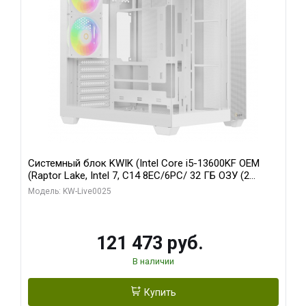
Системный блок KWIK (Intel Core i5-13600KF OEM
(Raptor Lake, Intel 7, C14 8EC/6PC/ 32 ГБ ОЗУ (2
модуля)/ Gigabyte RTX5060 WINDFORCE OC 8GB
Модель: KW-Live0025
GDDR7 128bit 3xDP / 960 ГБ SSD)
121 473 руб.
В наличии
Купить