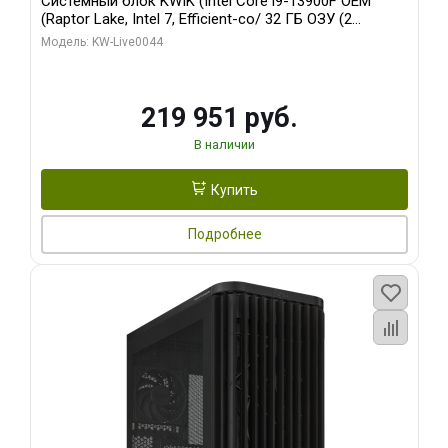
Системный блок KWIK (Intel Core i9-13900F OEM
(Raptor Lake, Intel 7, Efficient-co/ 32 ГБ ОЗУ (2
модуля)/ Gigabyte RTX5070Ti AERO OC 16GB GDDR7
Модель: KW-Live0044
256bit 3xDP HD/ 512 ГБ SSD)
219 951 руб.
В наличии
Купить
Подробнее