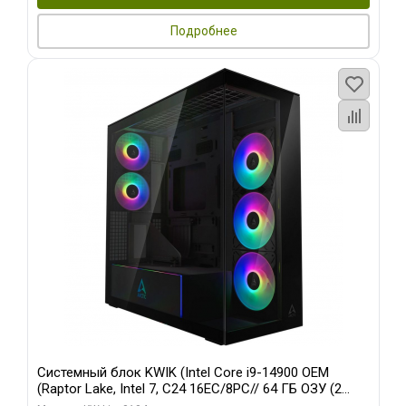
Подробнее
Системный блок KWIK (Intel Core i9-14900 OEM
(Raptor Lake, Intel 7, C24 16EC/8PC// 64 ГБ ОЗУ (2
модуля)/ Afox RTX4090 24GB GDDR6X 384-Bit 3xDP