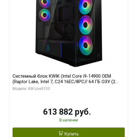
Системный блок KWIK (Intel Core i9-14900 OEM
(Raptor Lake, Intel 7, C24 16EC/8PC// 64 ГБ ОЗУ (2
модуля)/ Afox RTX4090 24GB GDDR6X 384-Bit 3xDP
Модель: KW-Live0103
HDMI ATX Turbo/ 960 ГБ SSD)
613 882 руб.
В наличии
Купить