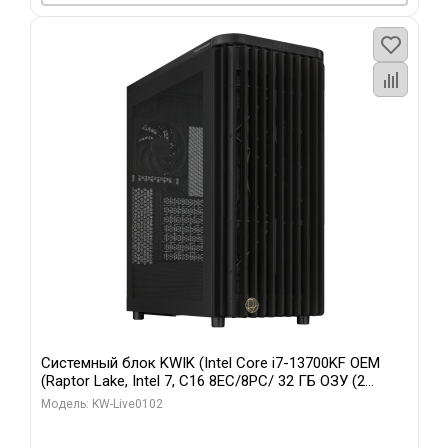
Системный блок KWIK (Intel Core i7-13700KF OEM
(Raptor Lake, Intel 7, C16 8EC/8PC/ 32 ГБ ОЗУ (2
модуля)/ Afox RTX4090 24GB GDDR6X 384-Bit 3xDP
Модель: KW-Live0102
HDMI ATX Turbo/ 960 ГБ SSD)