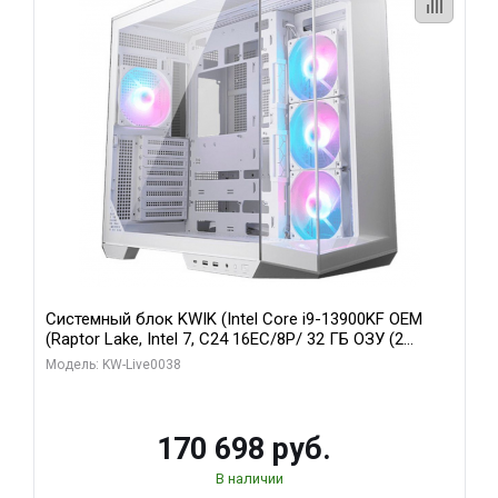
Системный блок KWIK (Intel Core i9-13900KF OEM
(Raptor Lake, Intel 7, C24 16EC/8P/ 32 ГБ ОЗУ (2
модуля)/ Gigabyte RX9070XT GAMING OC 16GB GDDR6
Модель: KW-Live0038
256bit 2xDP 2/ 960 ГБ SSD)
170 698 руб.
В наличии