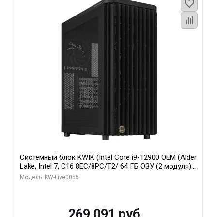
Системный блок KWIK (Intel Core i9-12900 OEM (Alder
Lake, Intel 7, C16 8EC/8PC/T2/ 64 ГБ ОЗУ (2 модуля)/
MSI RTX5080 SHADOW 3X OC 16GB GDDR7 256bit 3xDP
Модель: KW-Live0055
HDMI/ 1 ТБ SSD)
269 091 руб.