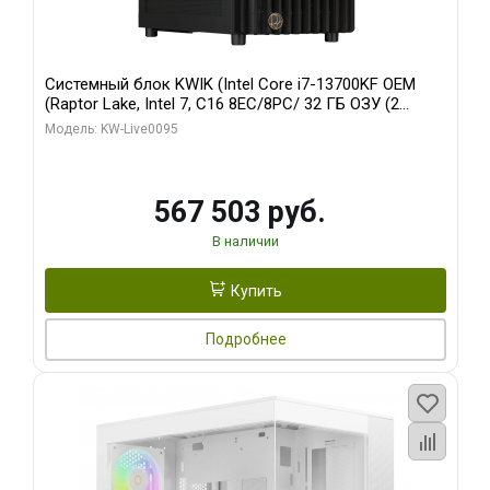
Системный блок KWIK (Intel Core i7-13700KF OEM
(Raptor Lake, Intel 7, C16 8EC/8PC/ 32 ГБ ОЗУ (2
модуля)/ Afox RTX4090 24GB GDDR6X 384-Bit 3xDP
Модель: KW-Live0095
HDMI ATX Turbo/ 512 ГБ SSD)
567 503 руб.
В наличии
Купить
Подробнее