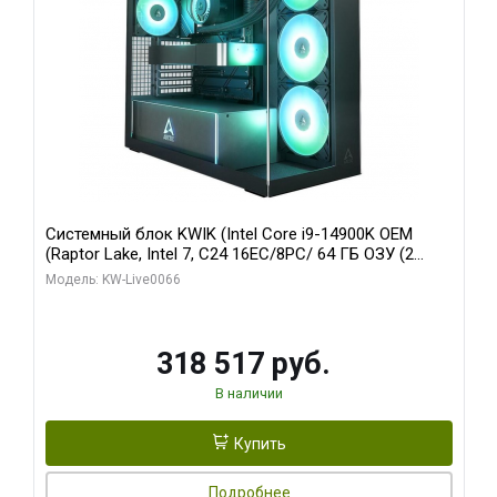
Системный блок KWIK (Intel Core i9-14900K OEM
(Raptor Lake, Intel 7, C24 16EC/8PC/ 64 ГБ ОЗУ (2
модуля)/ Gigabyte RTX5080 XTREME WATERFORCE
Модель: KW-Live0066
16GB GDDR7 256bit/ 1 ТБ SSD)
318 517 руб.
В наличии
Купить
Подробнее