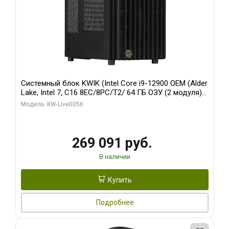
Системный блок KWIK (Intel Core i9-12900 OEM (Alder
Lake, Intel 7, C16 8EC/8PC/T2/ 64 ГБ ОЗУ (2 модуля)/
Palit RTX5080 INFINITY 3 OC 16GB GDDR7 256bit 3xDP
Модель: KW-Live0056
H/ 1 ТБ SSD)
269 091 руб.
В наличии
Купить
Подробнее