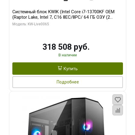
Системный блок KWIK (Intel Core i7-13700KF OEM
(Raptor Lake, Intel 7, C16 8EC/8PC/ 64 ГБ ОЗУ (2
модуля)/ ASUS RTX5080 PROART OC 16GB GDDR7
Модель: KW-Live0065
256bit Type-C DP 2/ 1 ТБ SSD)
318 508 руб.
В наличии
Купить
Подробнее