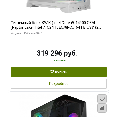
Системный блок KWIK (Intel Core i9-14900 OEM
(Raptor Lake, Intel 7, C24 16EC/8PC// 64 ГБ ОЗУ (2
модуля)/ Gigabyte RTX5080 XTREME WATERFORCE
Модель: KW-Live0070
16GB GDDR7 256bit/ 960 ГБ SSD)
319 296 руб.
В наличии
Купить
Подробнее