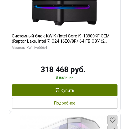
Системный блок KWIK (Intel Core i9-13900KF OEM
(Raptor Lake, Intel 7, C24 16EC/8P/ 64 ГБ ОЗУ (2
модуля)/ ASUS RTX5080 PROART OC 16GB GDDR7
Модель: KW-Live0064
256bit Type-C DP 2/ 512 ГБ SSD)
318 468 руб.
В наличии
Купить
Подробнее