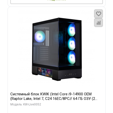
Системный блок KWIK (Intel Core i9-14900 OEM
(Raptor Lake, Intel 7, C24 16EC/8PC// 64 ГБ ОЗУ (2
модуля)/ Palit RTX5080 GAMINGPRO OC 16GB GDDR7
Модель: KW-Live0052
256bit 3xDP HD/ 512 ГБ SSD)