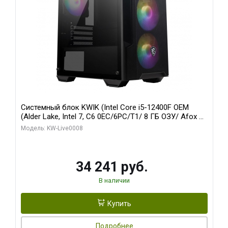
Системный блок KWIK (Intel Core i5-12400F OEM
(Alder Lake, Intel 7, C6 0EC/6PC/T1/ 8 ГБ ОЗУ/ Afox R5
220 1GB DDR3 64bit VGA DVI HDMI 1FAN LP RTL / 128
Модель: KW-Live0008
ГБ SSD)
34 241 руб.
В наличии
Купить
Подробнее