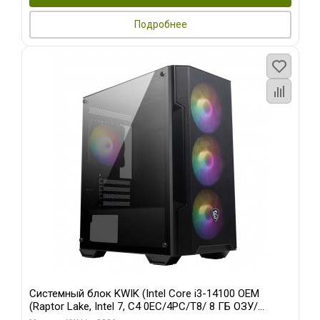
Подробнее
Системный блок KWIK (Intel Core i3-14100 OEM
(Raptor Lake, Intel 7, C4 0EC/4PC/T8/ 8 ГБ ОЗУ/
встроенная графика/ 128 ГБ SSD)