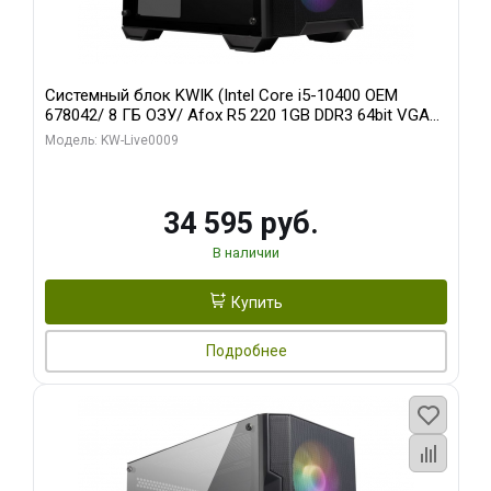
Системный блок KWIK (Intel Core i5-10400 OEM
678042/ 8 ГБ ОЗУ/ Afox R5 220 1GB DDR3 64bit VGA
DVI HDMI 1FAN LP RTL / 128 ГБ SSD)
Модель: KW-Live0009
34 595 руб.
В наличии
Купить
Подробнее