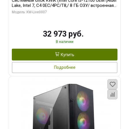
Системный блок KWIK (Intel Core i3-12100 OEM (Alder
Lake, Intel 7, C4 0EC/4PC/T8,/ 8 ГБ ОЗУ/ встроенная
графика/ 128 ГБ SSD)
Модель: KW-Live0007
32 973 руб.
В наличии
Купить
Подробнее