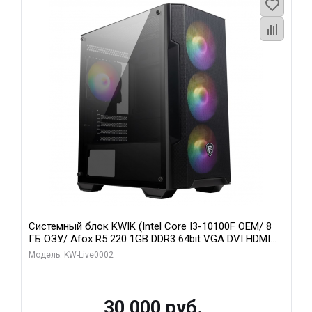
Системный блок KWIK (Intel Core I3-10100F OEM/ 8
ГБ ОЗУ/ Afox R5 220 1GB DDR3 64bit VGA DVI HDMI
1FAN LP RTL / 128 ГБ SSD)
Модель: KW-Live0002
30 000 руб.