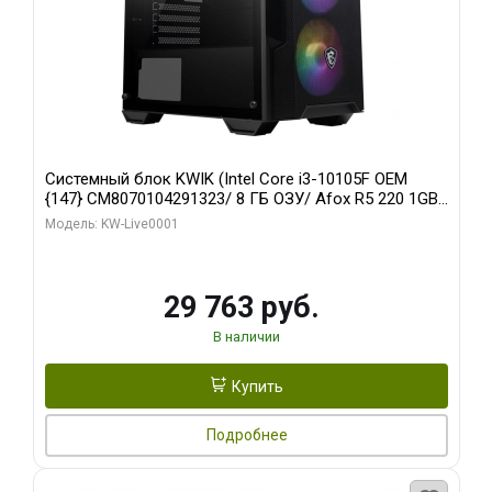
Системный блок KWIK (Intel Core i3-10105F OEM
{147} CM8070104291323/ 8 ГБ ОЗУ/ Afox R5 220 1GB
DDR3 64bit VGA DVI HDMI 1FAN LP RTL / 128 ГБ SSD)
Модель: KW-Live0001
29 763 руб.
В наличии
Купить
Подробнее