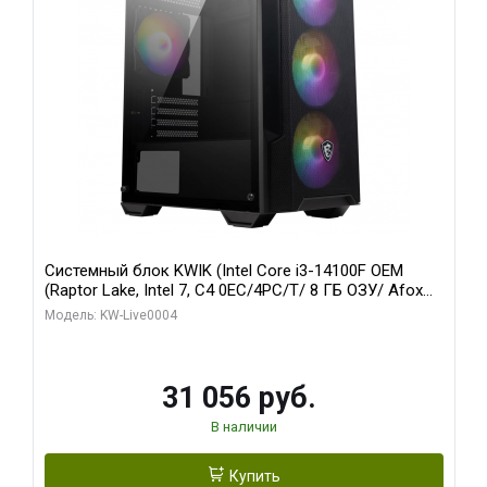
Системный блок KWIK (Intel Core i3-14100F OEM
(Raptor Lake, Intel 7, C4 0EC/4PC/T/ 8 ГБ ОЗУ/ Afox
R5 220 1GB DDR3 64bit VGA DVI HDMI 1FAN LP RTL /
Модель: KW-Live0004
128 ГБ SSD)
31 056 руб.
В наличии
Купить