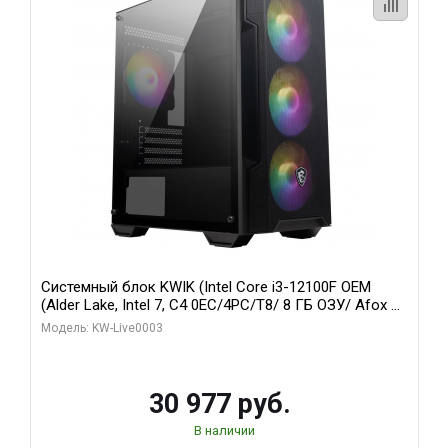
Системный блок KWIK (Intel Core i3-12100F OEM
(Alder Lake, Intel 7, C4 0EC/4PC/T8/ 8 ГБ ОЗУ/ Afox R5
220 1GB DDR3 64bit VGA DVI HDMI 1FAN LP RTL / 128
Модель: KW-Live0003
ГБ SSD)
30 977 руб.
В наличии