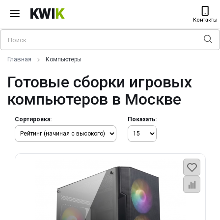
KWI
K
Контакты
Главная
Компьютеры
Готовые сборки игровых
компьютеров в Москве
Сортировка:
Показать: