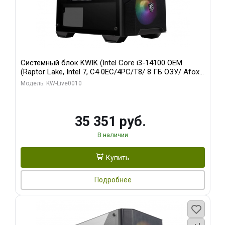
Системный блок KWIK (Intel Core i3-14100 OEM
(Raptor Lake, Intel 7, C4 0EC/4PC/T8/ 8 ГБ ОЗУ/ Afox
R5 220 1GB DDR3 64bit VGA DVI HDMI 1FAN LP RTL /
Модель: KW-Live0010
128 ГБ SSD)
35 351 руб.
В наличии
Купить
Подробнее