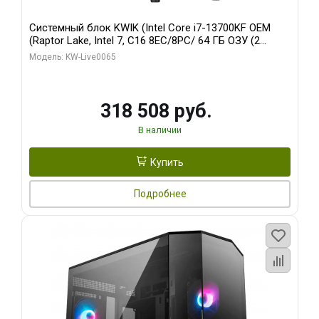
Системный блок KWIK (Intel Core i7-13700KF OEM
(Raptor Lake, Intel 7, C16 8EC/8PC/ 64 ГБ ОЗУ (2
модуля)/ ASUS RTX5080 PROART OC 16GB GDDR7
Модель: KW-Live0065
256bit Type-C DP 2/ 1 ТБ SSD)
318 508 руб.
В наличии
Купить
Подробнее