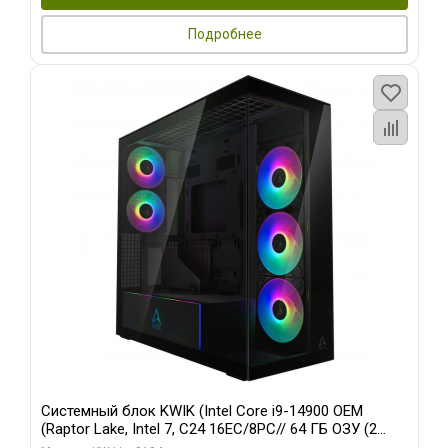
Подробнее
Системный блок KWIK (Intel Core i9-14900 OEM
(Raptor Lake, Intel 7, C24 16EC/8PC// 64 ГБ ОЗУ (2
модуля)/ Afox RTX4090 24GB GDDR6X 384-Bit 3xDP