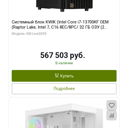
Системный блок KWIK (Intel Core i7-13700KF OEM
(Raptor Lake, Intel 7, C16 8EC/8PC/ 32 ГБ ОЗУ (2
модуля)/ Afox RTX4090 24GB GDDR6X 384-Bit 3xDP
Модель: KW-Live0095
HDMI ATX Turbo/ 512 ГБ SSD)
567 503 руб.
В наличии
Купить
Подробнее