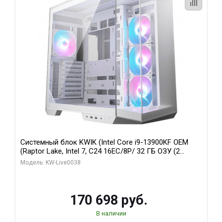
Системный блок KWIK (Intel Core i9-13900KF OEM
(Raptor Lake, Intel 7, C24 16EC/8P/ 32 ГБ ОЗУ (2
модуля)/ Gigabyte RX9070XT GAMING OC 16GB GDDR6
Модель: KW-Live0038
256bit 2xDP 2/ 960 ГБ SSD)
170 698 руб.
В наличии