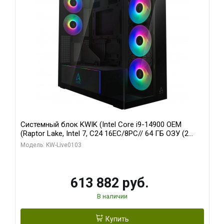
Системный блок KWIK (Intel Core i9-14900 OEM
(Raptor Lake, Intel 7, C24 16EC/8PC// 64 ГБ ОЗУ (2
модуля)/ Afox RTX4090 24GB GDDR6X 384-Bit 3xDP
Модель: KW-Live0103
HDMI ATX Turbo/ 960 ГБ SSD)
613 882 руб.
В наличии
Купить