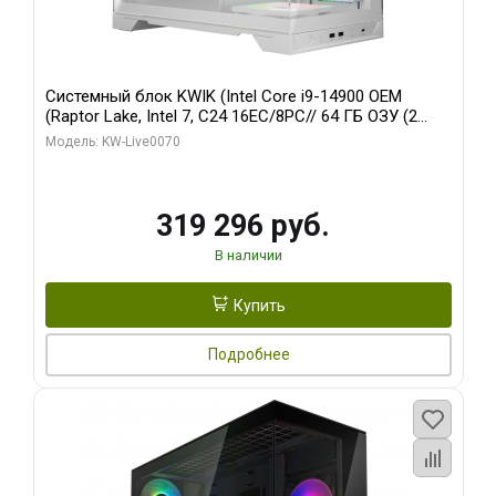
Системный блок KWIK (Intel Core i9-14900 OEM
(Raptor Lake, Intel 7, C24 16EC/8PC// 64 ГБ ОЗУ (2
модуля)/ Gigabyte RTX5080 XTREME WATERFORCE
Модель: KW-Live0070
16GB GDDR7 256bit/ 960 ГБ SSD)
319 296 руб.
В наличии
Купить
Подробнее