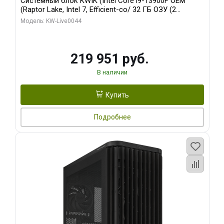
Системный блок KWIK (Intel Core i9-13900F OEM
(Raptor Lake, Intel 7, Efficient-co/ 32 ГБ ОЗУ (2
модуля)/ Gigabyte RTX5070Ti AERO OC 16GB GDDR7
Модель: KW-Live0044
256bit 3xDP HD/ 512 ГБ SSD)
219 951 руб.
В наличии
Купить
Подробнее