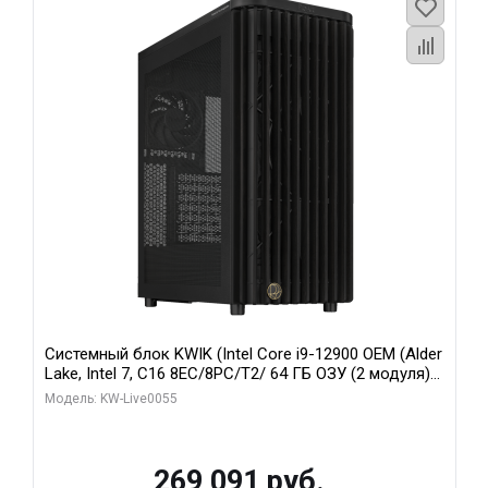
Системный блок KWIK (Intel Core i9-12900 OEM (Alder
Lake, Intel 7, C16 8EC/8PC/T2/ 64 ГБ ОЗУ (2 модуля)/
MSI RTX5080 SHADOW 3X OC 16GB GDDR7 256bit 3xDP
Модель: KW-Live0055
HDMI/ 1 ТБ SSD)
269 091 руб.