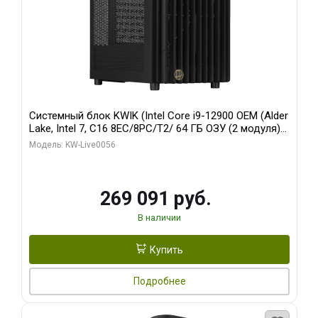
Системный блок KWIK (Intel Core i9-12900 OEM (Alder
Lake, Intel 7, C16 8EC/8PC/T2/ 64 ГБ ОЗУ (2 модуля)/
Palit RTX5080 INFINITY 3 OC 16GB GDDR7 256bit 3xDP
Модель: KW-Live0056
H/ 1 ТБ SSD)
269 091 руб.
В наличии
Купить
Подробнее