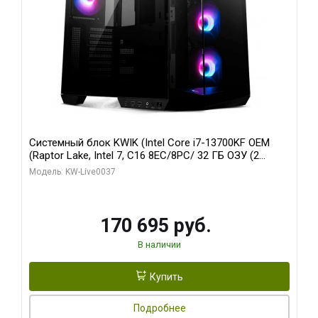
Системный блок KWIK (Intel Core i7-13700KF OEM
(Raptor Lake, Intel 7, C16 8EC/8PC/ 32 ГБ ОЗУ (2
модуля)/ Gigabyte RTX5070 AERO OC 12GB GDDR7
Модель: KW-Live0037
192bit 3xDP HDMI/ 1 ТБ SSD)
170 695 руб.
В наличии
Купить
Подробнее