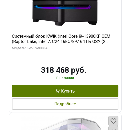
Системный блок KWIK (Intel Core i9-13900KF OEM
(Raptor Lake, Intel 7, C24 16EC/8P/ 64 ГБ ОЗУ (2
модуля)/ ASUS RTX5080 PROART OC 16GB GDDR7
Модель: KW-Live0064
256bit Type-C DP 2/ 512 ГБ SSD)
318 468 руб.
В наличии
Купить
Подробнее