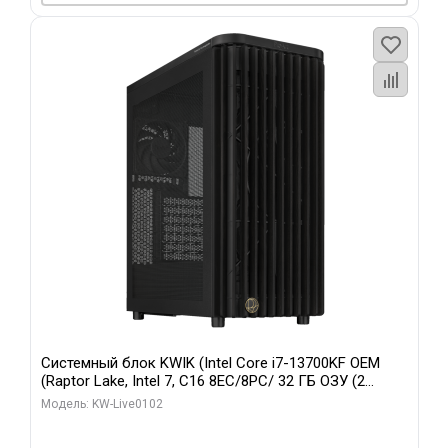
Системный блок KWIK (Intel Core i7-13700KF OEM
(Raptor Lake, Intel 7, C16 8EC/8PC/ 32 ГБ ОЗУ (2
модуля)/ Afox RTX4090 24GB GDDR6X 384-Bit 3xDP
Модель: KW-Live0102
HDMI ATX Turbo/ 960 ГБ SSD)