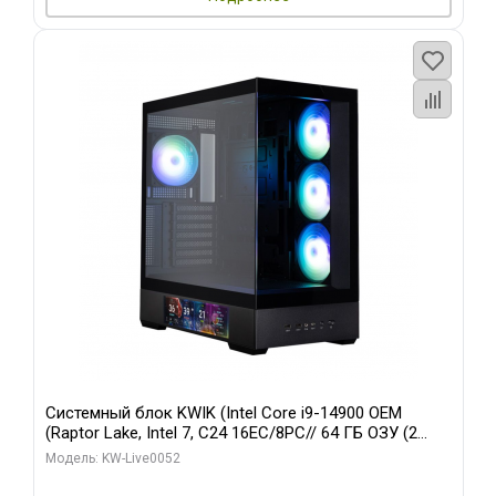
Системный блок KWIK (Intel Core i9-14900 OEM
(Raptor Lake, Intel 7, C24 16EC/8PC// 64 ГБ ОЗУ (2
модуля)/ Palit RTX5080 GAMINGPRO OC 16GB GDDR7
Модель: KW-Live0052
256bit 3xDP HD/ 512 ГБ SSD)