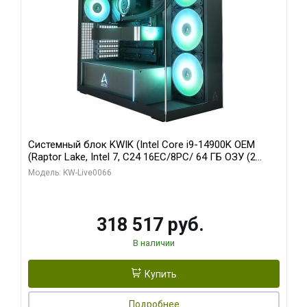
Системный блок KWIK (Intel Core i9-14900K OEM
(Raptor Lake, Intel 7, C24 16EC/8PC/ 64 ГБ ОЗУ (2
модуля)/ Gigabyte RTX5080 XTREME WATERFORCE
Модель: KW-Live0066
16GB GDDR7 256bit/ 1 ТБ SSD)
318 517 руб.
В наличии
Купить
Подробнее