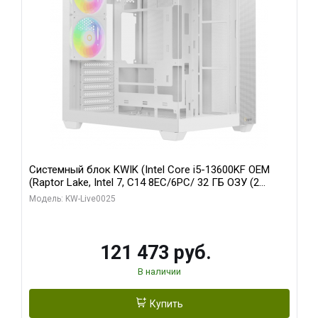
Системный блок KWIK (Intel Core i5-13600KF OEM
(Raptor Lake, Intel 7, C14 8EC/6PC/ 32 ГБ ОЗУ (2
модуля)/ Gigabyte RTX5060 WINDFORCE OC 8GB
Модель: KW-Live0025
GDDR7 128bit 3xDP / 960 ГБ SSD)
121 473 руб.
В наличии
Купить