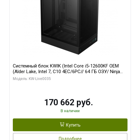
Системный блок KWIK (Intel Core i5-12600KF OEM
(Alder Lake, Intel 7, C10 4EC/6PC// 64 ГБ ОЗУ/ Ninja
Sinotex GTX1650 4GB 128bit GDDR6 DVI DP HDMI 2/
Модель: KW-Live0035
960 ГБ SSD)
170 662 руб.
В наличии
Купить
Подробнее