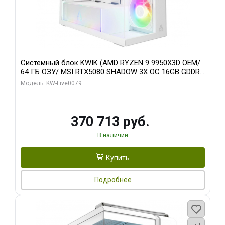
Системный блок KWIK (AMD RYZEN 9 9950X3D OEM/
64 ГБ ОЗУ/ MSI RTX5080 SHADOW 3X OC 16GB GDDR7
256bit 3xDP HDMI/ 960 ГБ SSD)
Модель: KW-Live0079
370 713 руб.
В наличии
Купить
Подробнее