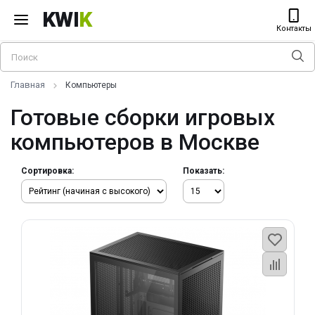
KWI
K
Контакты
Главная
Компьютеры
Готовые сборки игровых
компьютеров в Москве
Сортировка:
Показать: