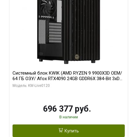
Системный блок KWIK (AMD RYZEN 9 9900X3D OEM/
64 ГБ ОЗУ/ Afox RTX4090 24GB GDDR6X 384-Bit 3xDP
HDMI ATX Turbo/ 1 ТБ SSD)
Модель: KW-Live0120
696 377 руб.
В наличии
Купить