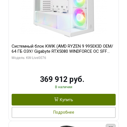
Системный блок KWIK (AMD RYZEN 9 9950X3D OEM/
64 ГБ ОЗУ/ Gigabyte RTX5080 WINDFORCE OC SFF
16GB GDDR7 256bit / 960 ГБ SSD)
Модель: KW-Live0076
369 912 руб.
В наличии
Купить
Подробнее