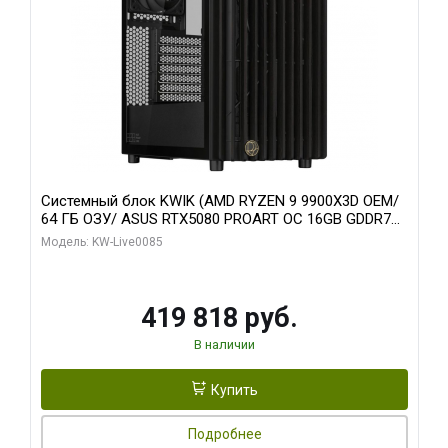
Системный блок KWIK (AMD RYZEN 9 9900X3D OEM/
64 ГБ ОЗУ/ ASUS RTX5080 PROART OC 16GB GDDR7
256bit Type-C DP 2/ 960 ГБ SSD)
Модель: KW-Live0085
419 818 руб.
В наличии
Купить
Подробнее