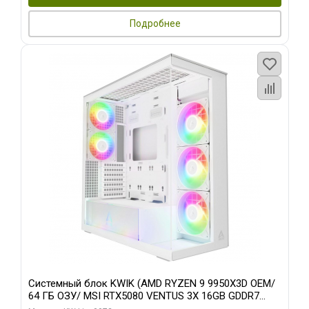
Подробнее
Системный блок KWIK (AMD RYZEN 9 9950X3D OEM/
64 ГБ ОЗУ/ MSI RTX5080 VENTUS 3X 16GB GDDR7
256bit 3xDP HDMI 3F/ 960 ГБ SSD)