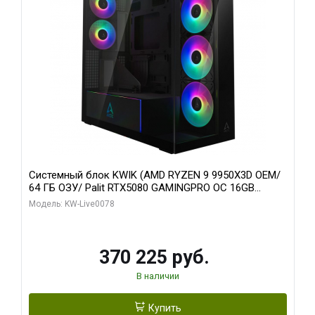
Системный блок KWIK (AMD RYZEN 9 9950X3D OEM/
64 ГБ ОЗУ/ Palit RTX5080 GAMINGPRO OC 16GB
GDDR7 256bit 3xDP HD/ 1 ТБ SSD)
Модель: KW-Live0078
370 225 руб.
В наличии
Купить