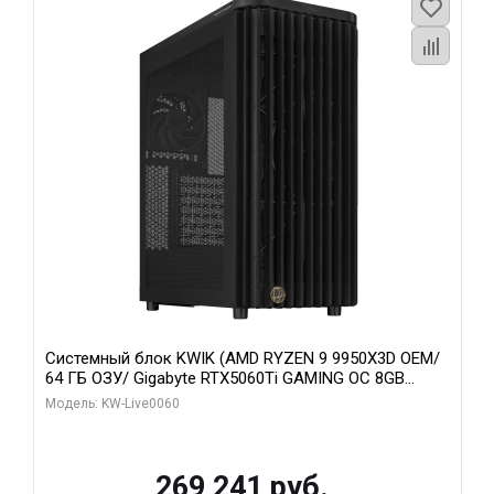
Системный блок KWIK (AMD RYZEN 9 9950X3D OEM/
64 ГБ ОЗУ/ Gigabyte RTX5060Ti GAMING OC 8GB
GDDR7 128bit 3xDP H/ 1 ТБ SSD)
Модель: KW-Live0060
269 241 руб.