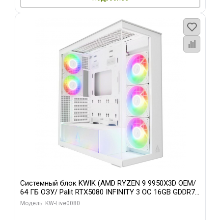
Системный блок KWIK (AMD RYZEN 9 9950X3D OEM/
64 ГБ ОЗУ/ Palit RTX5080 INFINITY 3 OC 16GB GDDR7
256bit 3xDP H/ 960 ГБ SSD)
Модель: KW-Live0080