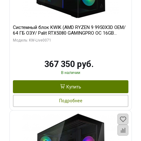
Системный блок KWIK (AMD RYZEN 9 9950X3D OEM/
64 ГБ ОЗУ/ Palit RTX5080 GAMINGPRO OC 16GB
GDDR7 256bit 3xDP HD/ 960 ГБ SSD)
Модель: KW-Live0071
367 350 руб.
В наличии
Купить
Подробнее