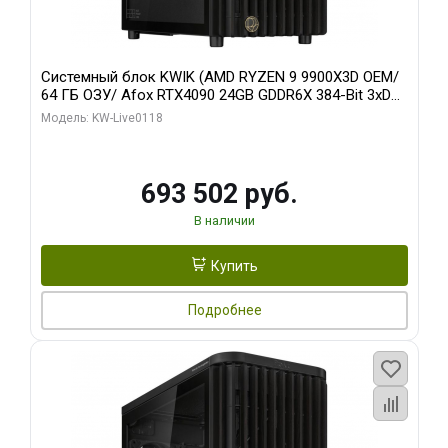
Системный блок KWIK (AMD RYZEN 9 9900X3D OEM/
64 ГБ ОЗУ/ Afox RTX4090 24GB GDDR6X 384-Bit 3xDP
HDMI ATX Turbo/ 960 ГБ SSD)
Модель: KW-Live0118
693 502 руб.
В наличии
Купить
Подробнее