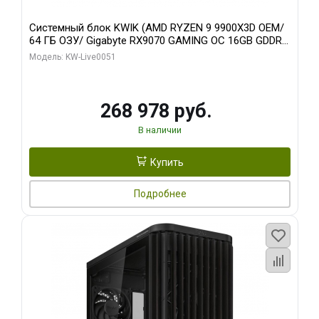
Системный блок KWIK (AMD RYZEN 9 9900X3D OEM/
64 ГБ ОЗУ/ Gigabyte RX9070 GAMING OC 16GB GDDR6
256bit 2xDP 2xH/ 960 ГБ SSD)
Модель: KW-Live0051
268 978 руб.
В наличии
Купить
Подробнее