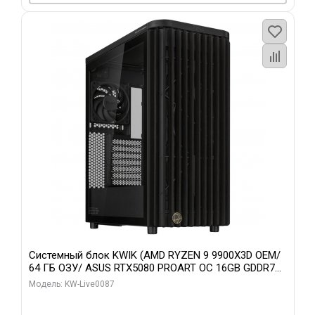
Системный блок KWIK (AMD RYZEN 9 9900X3D OEM/
64 ГБ ОЗУ/ ASUS RTX5080 PROART OC 16GB GDDR7
256bit Type-C DP 2/ 1 ТБ SSD)
Модель: KW-Live0087