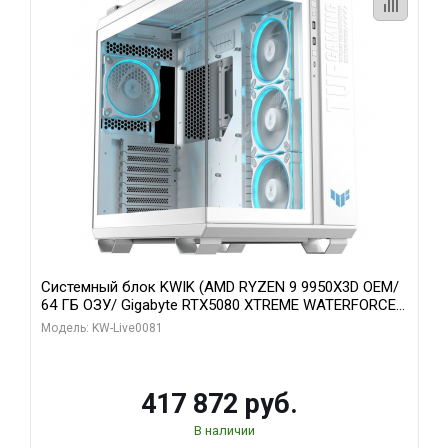
Системный блок KWIK (AMD RYZEN 9 9950X3D OEM/
64 ГБ ОЗУ/ Gigabyte RTX5080 XTREME WATERFORCE
16GB GDDR7 256bit/ 1 ТБ SSD)
Модель: KW-Live0081
417 872 руб.
В наличии