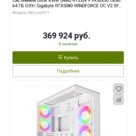
Системный блок KWIK (AMD RYZEN 9 9950X3D OEM/
64 ГБ ОЗУ/ Gigabyte RTX5080 WINDFORCE OC V2 SFF
16GB GDDR7 256b/ 960 ГБ SSD)
Модель: KW-Live0077
369 924 руб.
В наличии
Купить
Подробнее