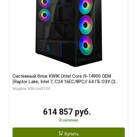
Системный блок KWIK (Intel Core i9-14900 OEM
(Raptor Lake, Intel 7, C24 16EC/8PC// 64 ГБ ОЗУ (2
модуля)/ Afox RTX4090 24GB GDDR6X 384-Bit 3xDP
Модель: KW-Live0104
HDMI ATX Turbo/ 1 ТБ SSD)
614 857 руб.
В наличии
Купить