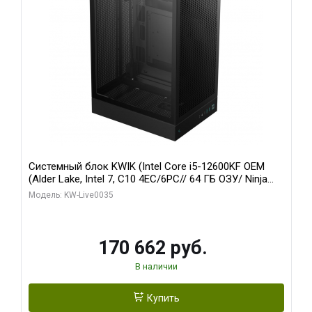
Системный блок KWIK (Intel Core i5-12600KF OEM
(Alder Lake, Intel 7, C10 4EC/6PC// 64 ГБ ОЗУ/ Ninja
Sinotex GTX1650 4GB 128bit GDDR6 DVI DP HDMI 2/
Модель: KW-Live0035
960 ГБ SSD)
170 662 руб.
В наличии
Купить