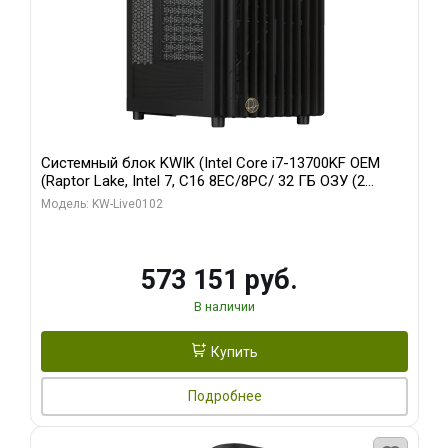
Системный блок KWIK (Intel Core i7-13700KF OEM
(Raptor Lake, Intel 7, C16 8EC/8PC/ 32 ГБ ОЗУ (2
модуля)/ Afox RTX4090 24GB GDDR6X 384-Bit 3xDP
Модель: KW-Live0102
HDMI ATX Turbo/ 960 ГБ SSD)
573 151 руб.
В наличии
Купить
Подробнее