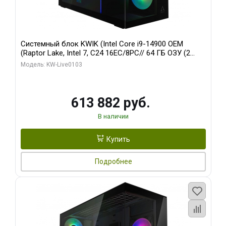
Системный блок KWIK (Intel Core i9-14900 OEM
(Raptor Lake, Intel 7, C24 16EC/8PC// 64 ГБ ОЗУ (2
модуля)/ Afox RTX4090 24GB GDDR6X 384-Bit 3xDP
Модель: KW-Live0103
HDMI ATX Turbo/ 960 ГБ SSD)
613 882 руб.
В наличии
Купить
Подробнее