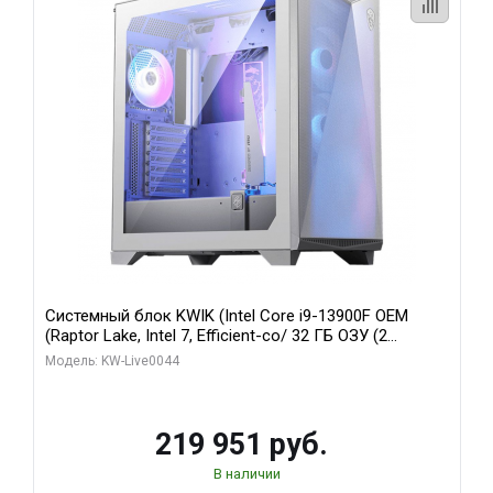
Системный блок KWIK (Intel Core i9-13900F OEM
(Raptor Lake, Intel 7, Efficient-co/ 32 ГБ ОЗУ (2
модуля)/ Gigabyte RTX5070Ti AERO OC 16GB GDDR7
Модель: KW-Live0044
256bit 3xDP HD/ 512 ГБ SSD)
219 951 руб.
В наличии