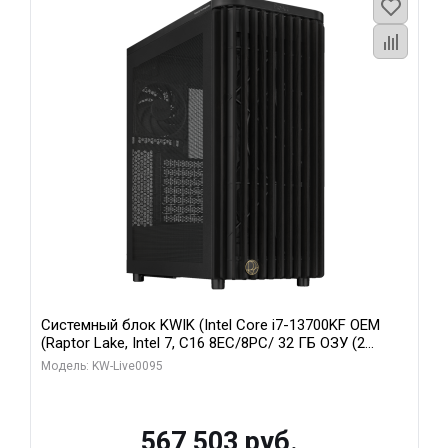
Системный блок KWIK (Intel Core i7-13700KF OEM
(Raptor Lake, Intel 7, C16 8EC/8PC/ 32 ГБ ОЗУ (2
модуля)/ Afox RTX4090 24GB GDDR6X 384-Bit 3xDP
Модель: KW-Live0095
HDMI ATX Turbo/ 512 ГБ SSD)
567 503 руб.