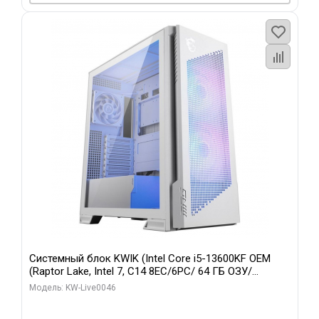
Системный блок KWIK (Intel Core i5-13600KF OEM
(Raptor Lake, Intel 7, C14 8EC/6PC/ 64 ГБ ОЗУ/
Gigabyte RTX5060Ti GAMING OC 8GB GDDR7 128bit
Модель: KW-Live0046
3xDP H/ 960 ГБ SSD)