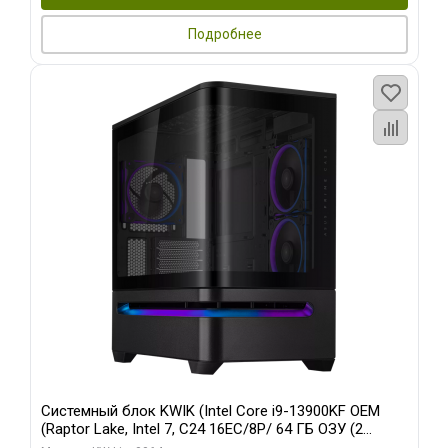
Подробнее
Системный блок KWIK (Intel Core i9-13900KF OEM
(Raptor Lake, Intel 7, C24 16EC/8P/ 64 ГБ ОЗУ (2
модуля)/ ASUS RTX5080 PROART OC 16GB GDDR7