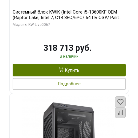
Системный блок KWIK (Intel Core i5-13600KF OEM
(Raptor Lake, Intel 7, C14 8EC/6PC/ 64 ГБ ОЗУ/ Palit
RTX5080 GAMINGPRO OC 16GB GDDR7 256bit 3xDP
Модель: KW-Live0067
HD/ 960 ГБ SSD)
318 713 руб.
В наличии
Купить
Подробнее