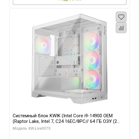
Системный блок KWIK (Intel Core i9-14900 OEM
(Raptor Lake, Intel 7, C24 16EC/8PC// 64 ГБ ОЗУ (2
модуля)/ Gigabyte RTX5080 XTREME WATERFORCE
Модель: KW-Live0070
16GB GDDR7 256bit/ 960 ГБ SSD)