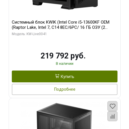
Системный блок KWIK (Intel Core i5-13600KF OEM
(Raptor Lake, Intel 7, C14 8EC/6PC/ 16 ГБ ОЗУ (2
модуля)/ Palit RTX5080 GAMINGPRO OC 16GB GDDR7
Модель: KW-Live0041
256bit 3xDP HD/ 512 ГБ SSD)
219 792 руб.
В наличии
Купить
Подробнее