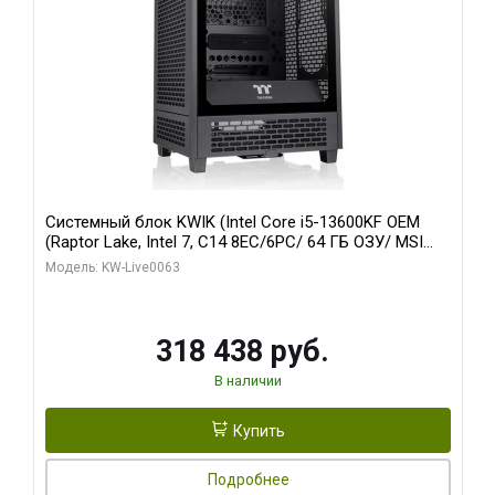
Системный блок KWIK (Intel Core i5-13600KF OEM
(Raptor Lake, Intel 7, C14 8EC/6PC/ 64 ГБ ОЗУ/ MSI
RTX5080 VENTUS 3X OC 16GB GDDR7 256bit 3xDP
Модель: KW-Live0063
HDMI/ 512 ГБ SSD)
318 438 руб.
В наличии
Купить
Подробнее