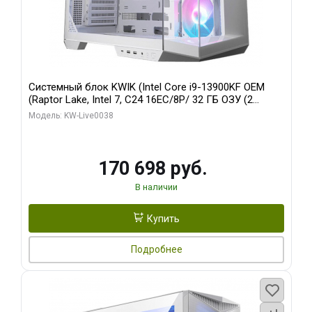
Системный блок KWIK (Intel Core i9-13900KF OEM
(Raptor Lake, Intel 7, C24 16EC/8P/ 32 ГБ ОЗУ (2
модуля)/ Gigabyte RX9070XT GAMING OC 16GB GDDR6
Модель: KW-Live0038
256bit 2xDP 2/ 960 ГБ SSD)
170 698 руб.
В наличии
Купить
Подробнее