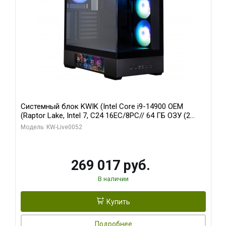
Системный блок KWIK (Intel Core i9-14900 OEM
(Raptor Lake, Intel 7, C24 16EC/8PC// 64 ГБ ОЗУ (2
модуля)/ Palit RTX5080 GAMINGPRO OC 16GB GDDR7
Модель: KW-Live0052
256bit 3xDP HD/ 512 ГБ SSD)
269 017 руб.
В наличии
Купить
Подробнее