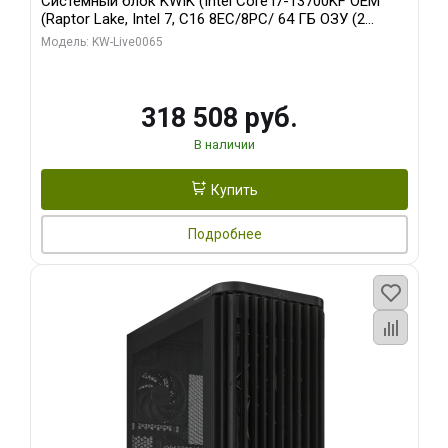
Системный блок KWIK (Intel Core i7-13700KF OEM
(Raptor Lake, Intel 7, C16 8EC/8PC/ 64 ГБ ОЗУ (2
модуля)/ ASUS RTX5080 PROART OC 16GB GDDR7
Модель: KW-Live0065
256bit Type-C DP 2/ 1 ТБ SSD)
318 508 руб.
В наличии
Купить
Подробнее