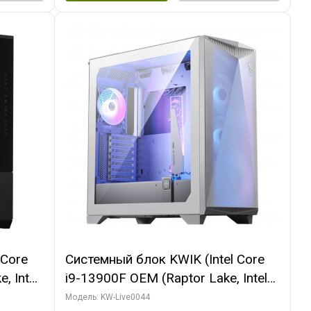
 Core
Системный блок KWIK (Intel Core
, Intel
i9-13900F OEM (Raptor Lake, Intel
(2
7, Efficient-co/ 32 ГБ ОЗУ (2
Модель: KW-Live0044