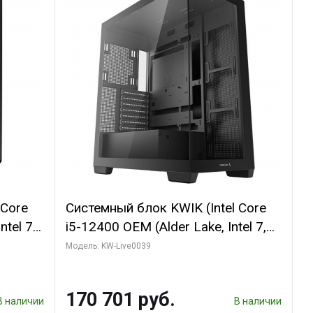
 Core
Системный блок KWIK (Intel Core
ntel 7,
i5-12400 OEM (Alder Lake, Intel 7,
(2
C6 0EC/6PC/T12/ 64 ГБ ОЗУ/
Модель: KW-Live0039
1660
Gigabyte RX6500XT EAGLE 4G
I DP /
GDDR6 64bit HDMI DP 31055/ 512
170 701 руб.
ГБ SSD)
В наличии
В наличии