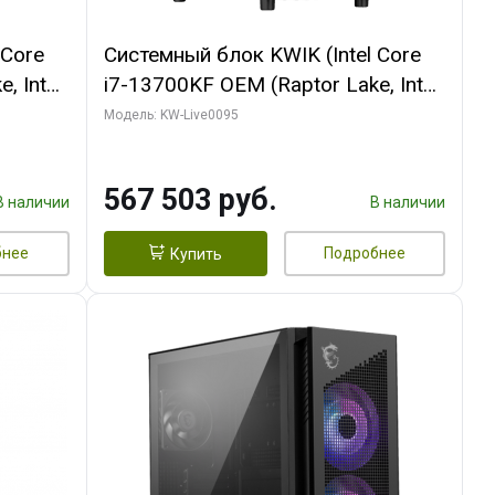
 Core
Системный блок KWIK (Intel Core
, Intel
i7-13700KF OEM (Raptor Lake, Intel
(2
7, C16 8EC/8PC/ 32 ГБ ОЗУ (2
Модель: KW-Live0095
GB
модуля)/ Afox RTX4090 24GB
 ATX
GDDR6X 384-Bit 3xDP HDMI ATX
567 503 руб.
Turbo/ 512 ГБ SSD)
В наличии
В наличии
бнее
Подробнее
Купить