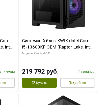
 Core
Системный блок KWIK (Intel Core
, Intel
i5-13600KF OEM (Raptor Lake, Intel
/ MSI
7, C14 8EC/6PC/ 16 ГБ ОЗУ (2
Модель: KW-Live0041
GB
модуля)/ Palit RTX5080
512 ГБ
GAMINGPRO OC 16GB GDDR7
219 792 руб.
256bit 3xDP HD/ 512 ГБ SSD)
В наличии
В наличии
бнее
Подробнее
Купить