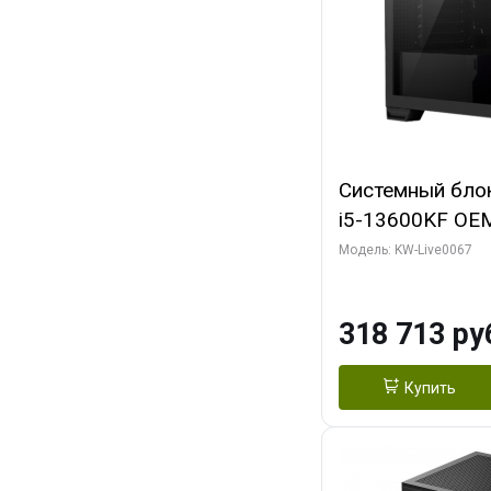
Системный блок 
i5-13600KF OEM 
7, C14 8EC/6PC/
Модель: KW-Live0067
RTX5080 GAMI
GDDR7 256bit 3
318 713 ру
SSD)
Купить