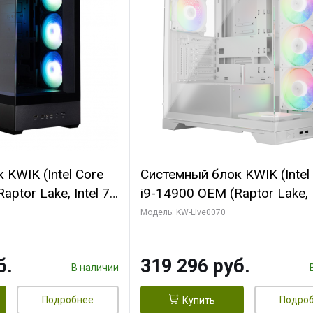
KWIK (Intel Core
Системный блок KWIK (Intel
ptor Lake, Intel 7,
i9-14900 OEM (Raptor Lake, I
 64 ГБ ОЗУ (2
C24 16EC/8PC// 64 ГБ ОЗУ 
Модель: KW-Live0070
 RTX5080
модуля)/ Gigabyte RTX5080
 16GB GDDR7
XTREME WATERFORCE 16G
б.
319 296 руб.
/ 512 ГБ SSD)
GDDR7 256bit/ 960 ГБ SSD)
В наличии
Подробнее
Подро
Купить