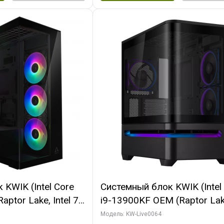
KWIK (Intel Core
Системный блок KWIK (Intel
ptor Lake, Intel 7,
i9-13900KF OEM (Raptor Lake
 64 ГБ ОЗУ (2
7, C24 16EC/8P/ 64 ГБ ОЗУ 
Модель: KW-Live0064