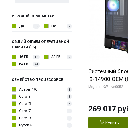
ИГРОВОЙ КОМПЬЮТЕР
Да
Нет
56
7
ОБЩИЙ ОБЪЕМ ОПЕРАТИВНОЙ
ПАМЯТИ (ГБ)
16 ГБ
32 ГБ
12
7
64 ГБ
44
Системный блок 
i9-14900 OEM (Ra
СЕМЕЙСТВО ПРОЦЕССОРОВ
C24 16EC/8PC//
Модель: KW-Live0052
Athlon PRO
1
модуля)/ Palit
Core i3
3
GAMINGPRO OC
Core i5
6
269 017 ру
256bit 3xDP HD
Core i7
3
Core i9
6
Купить
Ryzen 5
3