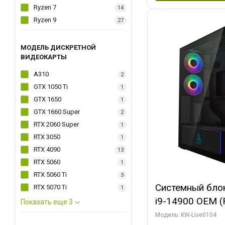
Ryzen 7
14
Ryzen 9
27
МОДЕЛЬ ДИСКРЕТНОЙ
ВИДЕОКАРТЫ
A310
2
GTX 1050 Ti
1
GTX 1650
1
GTX 1660 Super
2
RTX 2060 Super
1
RTX 3050
1
RTX 4090
13
RTX 5060
1
RTX 5060 Ti
3
Системный блок 
RTX 5070 Ti
1
i9-14900 OEM (Ra
Показать еще 3
C24 16EC/8PC//
Модель: KW-Live0104