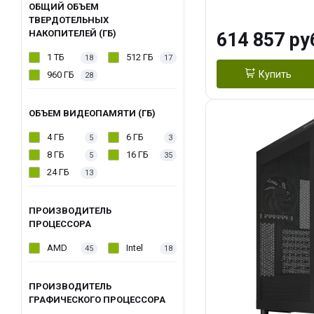
модуля)/ Afox
ОБЩИЙ ОБЪЕМ
ТВЕРДОТЕЛЬНЫХ
GDDR6X 384-Bi
НАКОПИТЕЛЕЙ (ГБ)
614 857 ру
Turbo/ 1 ТБ SS
1 ТБ
512 ГБ
18
17
Купить
960 ГБ
28
ОБЪЕМ ВИДЕОПАМЯТИ (ГБ)
4 ГБ
6 ГБ
5
3
8 ГБ
16 ГБ
5
35
24 ГБ
13
ПРОИЗВОДИТЕЛЬ
ПРОЦЕССОРА
AMD
Intel
45
18
ПРОИЗВОДИТЕЛЬ
ГРАФИЧЕСКОГО ПРОЦЕССОРА