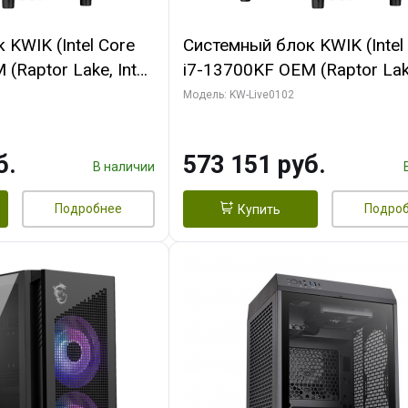
KWIK (Intel Core
Системный блок KWIK (Intel
(Raptor Lake, Intel
i7-13700KF OEM (Raptor Lake
/ 64 ГБ ОЗУ (2
7, C16 8EC/8PC/ 32 ГБ ОЗУ 
Модель: KW-Live0102
 RTX5080 PROART
модуля)/ Afox RTX4090 24
256bit Type-C DP
GDDR6X 384-Bit 3xDP HDMI
б.
573 151 руб.
Turbo/ 960 ГБ SSD)
В наличии
Подробнее
Подро
Купить