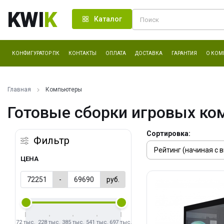
KWI
K
Каталог
КОНФИГУРАТОР ПК
КОНТАКТЫ
ОПЛАТА
ДОСТАВКА
ГАРАНТИЯ
О КОМ
Главная
Компьютеры
Готовые сборки игровых ко
Сортировка:
Фильтр
ЦЕНА
-
руб.
72 тыс.
228 тыс.
385 тыс.
541 тыс.
697 тыс.