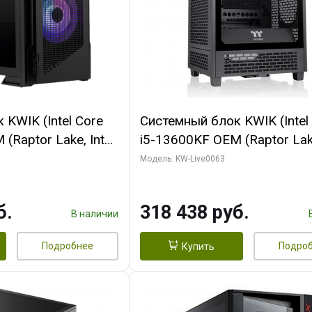
KWIK (Intel Core
Системный блок KWIK (Intel
(Raptor Lake, Intel
i5-13600KF OEM (Raptor Lake
 64 ГБ ОЗУ/ Palit
7, C14 8EC/6PC/ 64 ГБ ОЗУ
Модель: KW-Live0063
NGPRO OC 16GB
RTX5080 VENTUS 3X OC 16
xDP HD/ 960 ГБ
GDDR7 256bit 3xDP HDMI/ 
б.
318 438 руб.
SSD)
В наличии
Подробнее
Подро
Купить