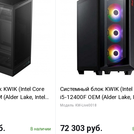
KWIK (Intel Core
Системный блок KWIK (Intel
(Alder Lake, Intel
i5-12400F OEM (Alder Lake, I
/ 64 ГБ ОЗУ/ Ninja
C6 0EC/6PC/T1/ 32 ГБ ОЗУ 
Модель: KW-Live0018
0 4GB 128bit
модуля)/ Ninja Sinotex GTX
HDMI 2/ 960 ГБ
SUPER 6GB GDDR6 192bit DV
б.
72 303 руб.
960 ГБ SSD)
В наличии