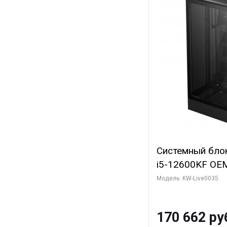
Системный блок 
i5-12600KF OEM 
7, C10 4EC/6PC/
Модель: KW-Live0035
Sinotex GTX165
GDDR6 DVI DP 
170 662 ру
SSD)