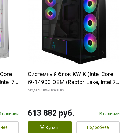
 Core
Системный блок KWIK (Intel Core
ntel 7,
i9-14900 OEM (Raptor Lake, Intel 7,
(2
C24 16EC/8PC// 64 ГБ ОЗУ (2
Модель: KW-Live0103
модуля)/ Afox RTX4090 24GB
B
GDDR6X 384-Bit 3xDP HDMI ATX
613 882 руб.
Turbo/ 960 ГБ SSD)
В наличии
В наличии
бнее
Подробнее
Купить