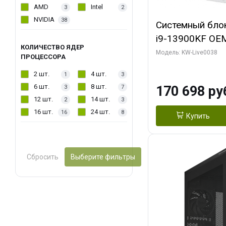
AMD
Intel
3
2
NVIDIA
38
Системный блок 
i9-13900KF OEM 
КОЛИЧЕСТВО ЯДЕР
7, C24 16EC/8P
Модель: KW-Live0038
ПРОЦЕССОРА
модуля)/ Gigab
2 шт.
4 шт.
1
3
GAMING OC 16G
6 шт.
8 шт.
170 698 ру
3
7
2xDP 2/ 960 ГБ
12 шт.
14 шт.
2
3
16 шт.
24 шт.
16
8
Купить
Сбросить
Выберите фильтры