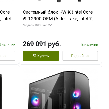
 Core
Системный блок KWIK (Intel Core
 Intel
i9-12900 OEM (Alder Lake, Intel 7,
C16 8EC/8PC/T2/ 64 ГБ ОЗУ (2
Модель: KW-Live0056
Ti
модуля)/ Palit RTX5080 INFINITY 3
t 3xDP
OC 16GB GDDR7 256bit 3xDP H/ 1
269 091 руб.
ТБ SSD)
В наличии
В наличии
бнее
Подробнее
Купить