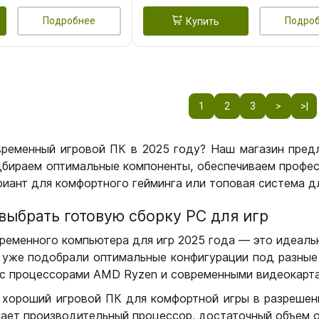
Подробнее
Подро
Купить
1
2
3
>
>|
временный игровой ПК в 2025 году? Наш магазин пред
бираем оптимальные компоненты, обеспечиваем профес
иант для комфортного гейминга или топовая система дл
выбрать готовую сборку РС для игр
ременного компьютера для игр 2025 года — это идеальн
уже подобрали оптимальные конфигурации под разные 
с процессорами AMD Ryzen и современными видеокарта
 хороший игровой ПК для комфортной игры в разрешении
чает производительный процессор, достаточный объем о