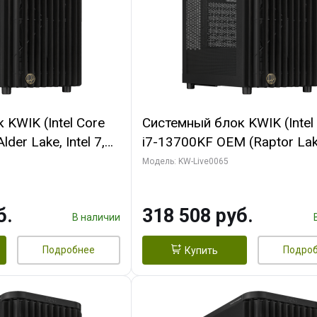
KWIK (Intel Core
Системный блок KWIK (Intel
der Lake, Intel 7,
i7-13700KF OEM (Raptor Lake
/ 64 ГБ ОЗУ (2
7, C16 8EC/8PC/ 64 ГБ ОЗУ 
Модель: KW-Live0065
RTX5080 SHADOW
модуля)/ ASUS RTX5080 P
DR7 256bit 3xDP
OC 16GB GDDR7 256bit Typ
б.
318 508 руб.
D)
2/ 1 ТБ SSD)
В наличии
Подробнее
Подро
Купить