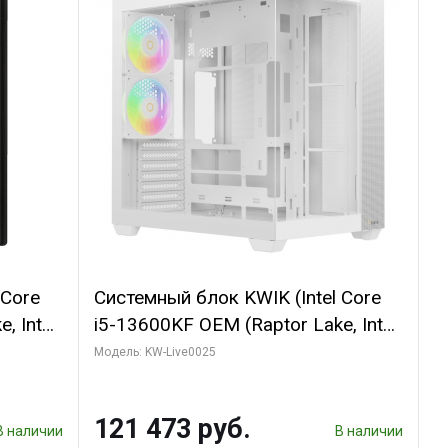
 Core
Системный блок KWIK (Intel Core
, Intel
i5-13600KF OEM (Raptor Lake, Intel
(2
7, C14 8EC/6PC/ 32 ГБ ОЗУ (2
Модель: KW-Live0025
GB
модуля)/ Gigabyte RTX5060
 ATX
WINDFORCE OC 8GB GDDR7 128bit
121 473 руб.
3xDP / 960 ГБ SSD)
В наличии
В наличии