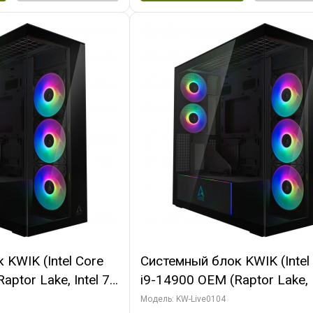
KWIK (Intel Core
Системный блок KWIK (Intel
ptor Lake, Intel 7,
i9-14900 OEM (Raptor Lake, I
 64 ГБ ОЗУ (2
C24 16EC/8PC// 64 ГБ ОЗУ 
Модель: KW-Live0104