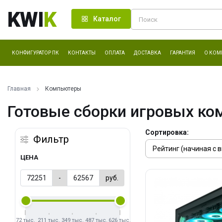
KWI
K
Каталог
КОНФИГУРАТОР ПК
КОНТАКТЫ
ОПЛАТА
ДОСТАВКА
ГАРАНТИЯ
О КОМ
Главная
Компьютеры
Готовые сборки игровых ко
Сортировка:
Фильтр
ЦЕНА
-
руб.
72 тыс.
211 тыс.
349 тыс.
487 тыс.
626 тыс.