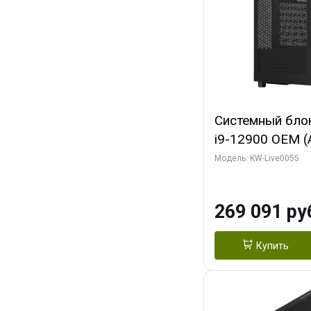
Системный блок 
i9-12900 OEM (Al
C16 8EC/8PC/T2
Модель: KW-Live0055
модуля)/ MSI 
3X OC 16GB GD
269 091 ру
HDMI/ 1 ТБ SS
Купить