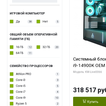
ИГРОВОЙ КОМПЬЮТЕР
Да
Нет
38
5
ОБЩИЙ ОБЪЕМ ОПЕРАТИВНОЙ
ПАМЯТИ (ГБ)
16 ГБ
32 ГБ
12
20
64 ГБ
11
Системный блок 
i9-14900K OEM (
СЕМЕЙСТВО ПРОЦЕССОРОВ
7, C24 16EC/8P
Модель: KW-Live0066
Athlon PRO
1
модуля)/ Gigab
Core i3
3
XTREME WATER
Core i5
5
318 517 ру
GDDR7 256bit/ 
Core i7
4
Core i9
10
Купить
Ryzen 5
2