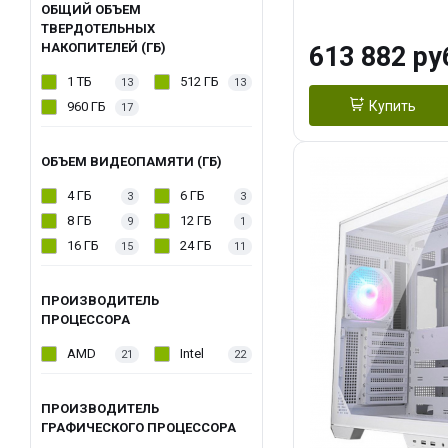
модуля)/ Afox
ОБЩИЙ ОБЪЕМ
ТВЕРДОТЕЛЬНЫХ
GDDR6X 384-Bi
НАКОПИТЕЛЕЙ (ГБ)
613 882 ру
Turbo/ 960 ГБ 
1 ТБ
512 ГБ
13
13
Купить
960 ГБ
17
ОБЪЕМ ВИДЕОПАМЯТИ (ГБ)
4 ГБ
6 ГБ
3
3
8 ГБ
12 ГБ
9
1
16 ГБ
24 ГБ
15
11
ПРОИЗВОДИТЕЛЬ
ПРОЦЕССОРА
AMD
Intel
21
22
ПРОИЗВОДИТЕЛЬ
ГРАФИЧЕСКОГО ПРОЦЕССОРА