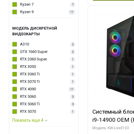
Ryzen 7
7
Ryzen 9
11
МОДЕЛЬ ДИСКРЕТНОЙ
ВИДЕОКАРТЫ
A310
2
GTX 1660 Super
2
RTX 2060 Super
1
RTX 3050
1
RTX 3060 Ti
1
RTX 3070 Ti
1
RTX 4090
11
RTX 5060
3
RTX 5060 Ti
3
Системный блок 
RTX 5070
1
i9-14900 OEM (Ra
Показать еще 4
C24 16EC/8PC//
Модель: KW-Live0103