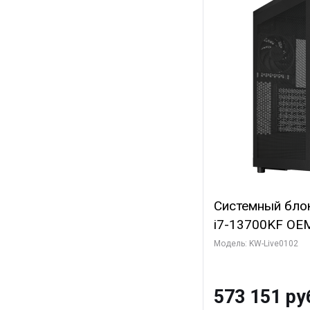
Системный блок 
i7-13700KF OEM 
7, C16 8EC/8PC
Модель: KW-Live0102
модуля)/ Afox
GDDR6X 384-Bi
573 151 ру
Turbo/ 960 ГБ 