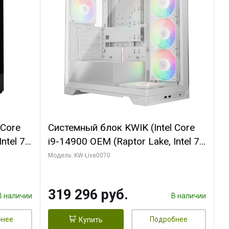
 Core
Системный блок KWIK (Intel Core
ntel 7,
i9-14900 OEM (Raptor Lake, Intel 7,
(2
C24 16EC/8PC// 64 ГБ ОЗУ (2
Модель: KW-Live0070
модуля)/ Gigabyte RTX5080
R7
XTREME WATERFORCE 16GB
319 296 руб.
D)
GDDR7 256bit/ 960 ГБ SSD)
В наличии
В наличии
бнее
Подробнее
Купить