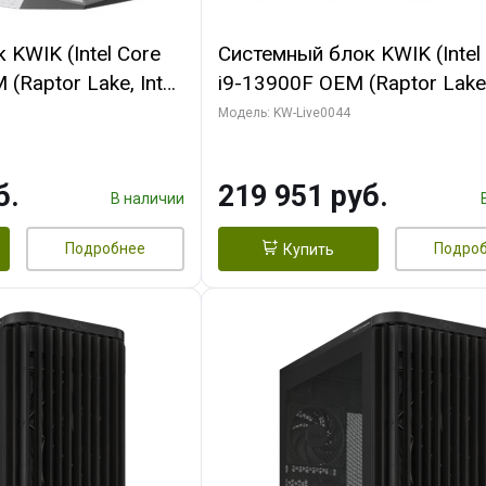
KWIK (Intel Core
Системный блок KWIK (Intel
(Raptor Lake, Intel
i9-13900F OEM (Raptor Lake,
/ 32 ГБ ОЗУ (2
7, Efficient-co/ 32 ГБ ОЗУ (2
Модель: KW-Live0044
yte RX9070XT
модуля)/ Gigabyte RTX5070
B GDDR6 256bit
AERO OC 16GB GDDR7 256bi
б.
219 951 руб.
 SSD)
HD/ 512 ГБ SSD)
В наличии
Подробнее
Подро
Купить