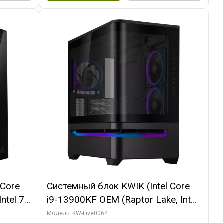
 Core
Системный блок KWIK (Intel Core
ntel 7,
i9-13900KF OEM (Raptor Lake, Intel
(2
7, C24 16EC/8P/ 64 ГБ ОЗУ (2
Модель: KW-Live0064