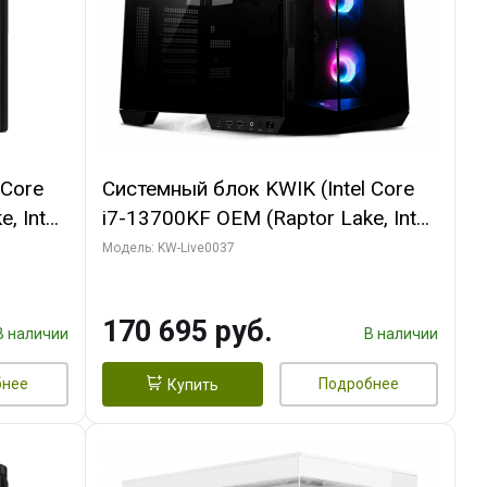
 Core
Системный блок KWIK (Intel Core
, Intel
i7-13700KF OEM (Raptor Lake, Intel
(2
7, C16 8EC/8PC/ 32 ГБ ОЗУ (2
Модель: KW-Live0037
ROART
модуля)/ Gigabyte RTX5070 AERO
e-C DP
OC 12GB GDDR7 192bit 3xDP
170 695 руб.
HDMI/ 1 ТБ SSD)
В наличии
В наличии
бнее
Подробнее
Купить