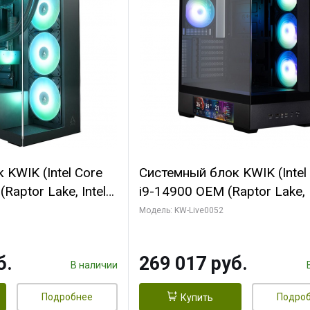
KWIK (Intel Core
Системный блок KWIK (Intel
Raptor Lake, Intel
i9-14900 OEM (Raptor Lake, I
C/ 64 ГБ ОЗУ (2
C24 16EC/8PC// 64 ГБ ОЗУ 
Модель: KW-Live0052
yte RTX5080
модуля)/ Palit RTX5080
FORCE 16GB
GAMINGPRO OC 16GB GDD
б.
269 017 руб.
1 ТБ SSD)
256bit 3xDP HD/ 512 ГБ SS
В наличии
Подробнее
Подро
Купить