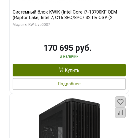
Системный блок KWIK (Intel Core i7-13700KF OEM
(Raptor Lake, Intel 7, C16 8EC/8PC/ 32 ГБ ОЗУ (2
модуля)/ Gigabyte RTX5070 AERO OC 12GB GDDR7
Модель: KW-Live0037
192bit 3xDP HDMI/ 1 ТБ SSD)
170 695 руб.
В наличии
Купить
Подробнее