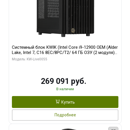
Системный блок KWIK (Intel Core i9-12900 OEM (Alder
Lake, Intel 7, C16 8EC/8PC/T2/ 64 ГБ ОЗУ (2 модуля)/
MSI RTX5080 SHADOW 3X OC 16GB GDDR7 256bit 3xDP
Модель: KW-Live0055
HDMI/ 1 ТБ SSD)
269 091 руб.
В наличии
Купить
Подробнее