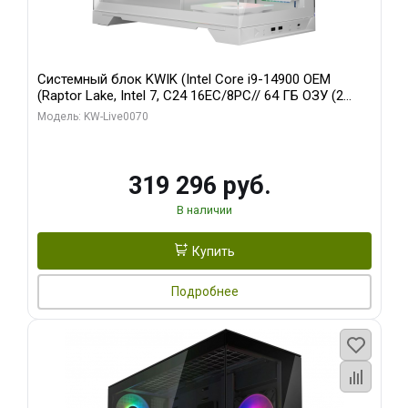
Системный блок KWIK (Intel Core i9-14900 OEM
(Raptor Lake, Intel 7, C24 16EC/8PC// 64 ГБ ОЗУ (2
модуля)/ Gigabyte RTX5080 XTREME WATERFORCE
Модель: KW-Live0070
16GB GDDR7 256bit/ 960 ГБ SSD)
319 296 руб.
В наличии
Купить
Подробнее