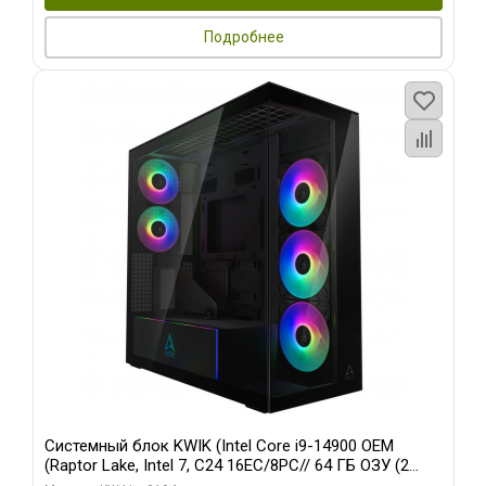
Подробнее
Системный блок KWIK (Intel Core i9-14900 OEM
(Raptor Lake, Intel 7, C24 16EC/8PC// 64 ГБ ОЗУ (2
модуля)/ Afox RTX4090 24GB GDDR6X 384-Bit 3xDP