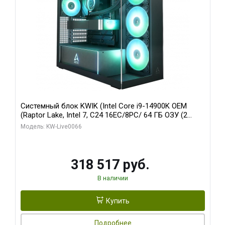
Системный блок KWIK (Intel Core i9-14900K OEM
(Raptor Lake, Intel 7, C24 16EC/8PC/ 64 ГБ ОЗУ (2
модуля)/ Gigabyte RTX5080 XTREME WATERFORCE
Модель: KW-Live0066
16GB GDDR7 256bit/ 1 ТБ SSD)
318 517 руб.
В наличии
Купить
Подробнее