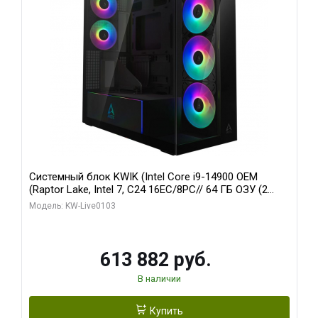
Системный блок KWIK (Intel Core i9-14900 OEM
(Raptor Lake, Intel 7, C24 16EC/8PC// 64 ГБ ОЗУ (2
модуля)/ Afox RTX4090 24GB GDDR6X 384-Bit 3xDP
Модель: KW-Live0103
HDMI ATX Turbo/ 960 ГБ SSD)
613 882 руб.
В наличии
Купить