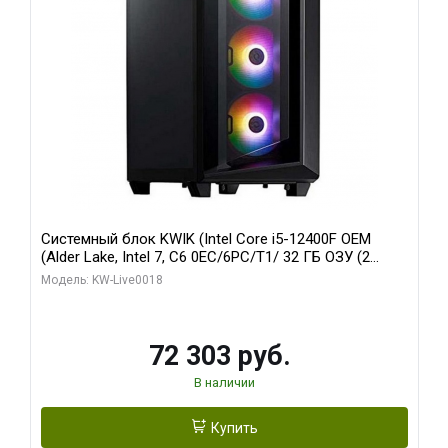
Системный блок KWIK (Intel Core i5-12400F OEM
(Alder Lake, Intel 7, C6 0EC/6PC/T1/ 32 ГБ ОЗУ (2
модуля)/ Ninja Sinotex GTX1660 SUPER 6GB GDDR6
Модель: KW-Live0018
192bit DVI DP / 960 ГБ SSD)
72 303 руб.
В наличии
Купить