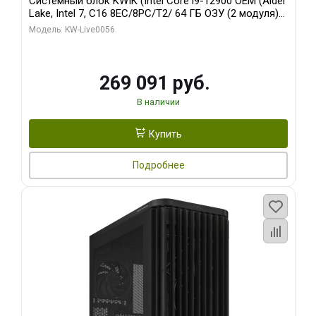
Системный блок KWIK (Intel Core i9-12900 OEM (Alder
Lake, Intel 7, C16 8EC/8PC/T2/ 64 ГБ ОЗУ (2 модуля)/
Palit RTX5080 INFINITY 3 OC 16GB GDDR7 256bit 3xDP
Модель: KW-Live0056
H/ 1 ТБ SSD)
269 091 руб.
В наличии
Купить
Подробнее