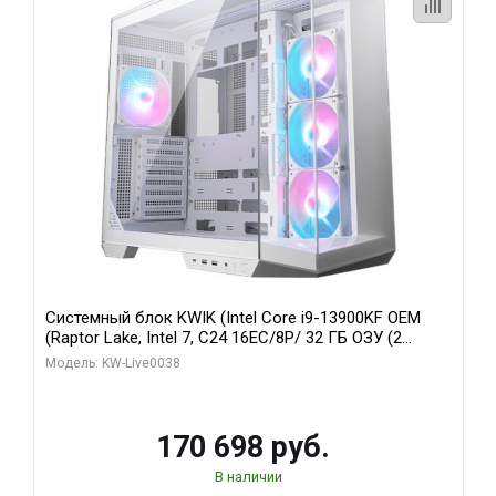
Системный блок KWIK (Intel Core i9-13900KF OEM
(Raptor Lake, Intel 7, C24 16EC/8P/ 32 ГБ ОЗУ (2
модуля)/ Gigabyte RX9070XT GAMING OC 16GB GDDR6
Модель: KW-Live0038
256bit 2xDP 2/ 960 ГБ SSD)
170 698 руб.
В наличии