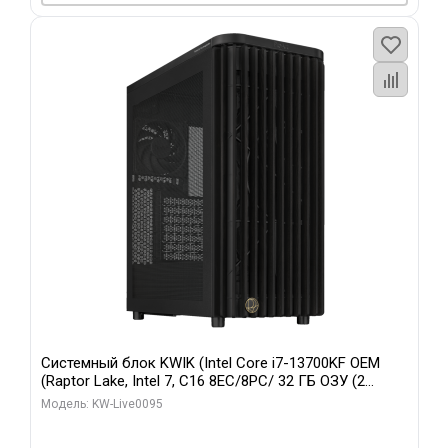
Системный блок KWIK (Intel Core i7-13700KF OEM
(Raptor Lake, Intel 7, C16 8EC/8PC/ 32 ГБ ОЗУ (2
модуля)/ Afox RTX4090 24GB GDDR6X 384-Bit 3xDP
Модель: KW-Live0095
HDMI ATX Turbo/ 512 ГБ SSD)