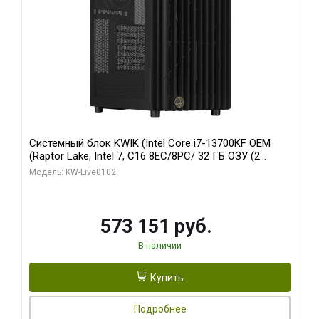
Системный блок KWIK (Intel Core i7-13700KF OEM
(Raptor Lake, Intel 7, C16 8EC/8PC/ 32 ГБ ОЗУ (2
модуля)/ Afox RTX4090 24GB GDDR6X 384-Bit 3xDP
Модель: KW-Live0102
HDMI ATX Turbo/ 960 ГБ SSD)
573 151 руб.
В наличии
Купить
Подробнее