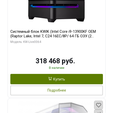
Системный блок KWIK (Intel Core i9-13900KF OEM
(Raptor Lake, Intel 7, C24 16EC/8P/ 64 ГБ ОЗУ (2
модуля)/ ASUS RTX5080 PROART OC 16GB GDDR7
Модель: KW-Live0064
256bit Type-C DP 2/ 512 ГБ SSD)
318 468 руб.
В наличии
Купить
Подробнее