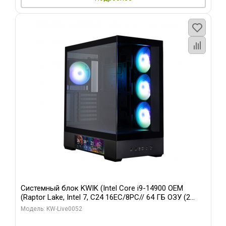
Системный блок KWIK (Intel Core i9-14900 OEM
(Raptor Lake, Intel 7, C24 16EC/8PC// 64 ГБ ОЗУ (2
модуля)/ Palit RTX5080 GAMINGPRO OC 16GB GDDR7
Модель: KW-Live0052
256bit 3xDP HD/ 512 ГБ SSD)