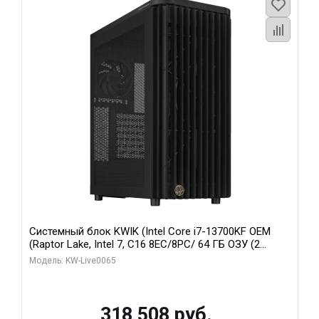
Системный блок KWIK (Intel Core i7-13700KF OEM
(Raptor Lake, Intel 7, C16 8EC/8PC/ 64 ГБ ОЗУ (2
модуля)/ ASUS RTX5080 PROART OC 16GB GDDR7
Модель: KW-Live0065
256bit Type-C DP 2/ 1 ТБ SSD)
318 508 руб.