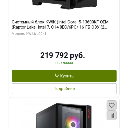
Системный блок KWIK (Intel Core i5-13600KF OEM
(Raptor Lake, Intel 7, C14 8EC/6PC/ 16 ГБ ОЗУ (2
модуля)/ Palit RTX5080 GAMINGPRO OC 16GB GDDR7
Модель: KW-Live0041
256bit 3xDP HD/ 512 ГБ SSD)
219 792 руб.
В наличии
Купить
Подробнее