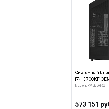
Системный блок 
i7-13700KF OEM 
7, C16 8EC/8PC
Модель: KW-Live0102
модуля)/ Afox
GDDR6X 384-Bi
573 151 ру
Turbo/ 960 ГБ 