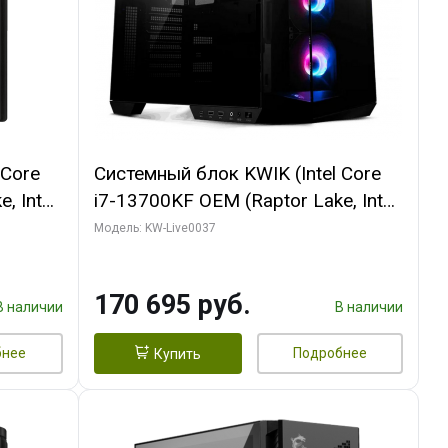
 Core
Системный блок KWIK (Intel Core
, Intel
i7-13700KF OEM (Raptor Lake, Intel
(2
7, C16 8EC/8PC/ 32 ГБ ОЗУ (2
Модель: KW-Live0037
ROART
модуля)/ Gigabyte RTX5070 AERO
e-C DP
OC 12GB GDDR7 192bit 3xDP
170 695 руб.
HDMI/ 1 ТБ SSD)
В наличии
В наличии
бнее
Подробнее
Купить