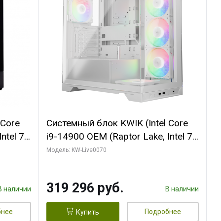
 Core
Системный блок KWIK (Intel Core
ntel 7,
i9-14900 OEM (Raptor Lake, Intel 7,
(2
C24 16EC/8PC// 64 ГБ ОЗУ (2
Модель: KW-Live0070
модуля)/ Gigabyte RTX5080
R7
XTREME WATERFORCE 16GB
319 296 руб.
D)
GDDR7 256bit/ 960 ГБ SSD)
В наличии
В наличии
бнее
Подробнее
Купить