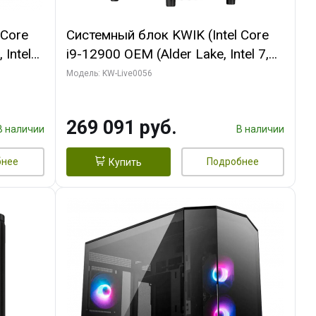
 Core
Системный блок KWIK (Intel Core
 Intel
i9-12900 OEM (Alder Lake, Intel 7,
C16 8EC/8PC/T2/ 64 ГБ ОЗУ (2
Модель: KW-Live0056
Ti
модуля)/ Palit RTX5080 INFINITY 3
t 3xDP
OC 16GB GDDR7 256bit 3xDP H/ 1
269 091 руб.
ТБ SSD)
В наличии
В наличии
бнее
Подробнее
Купить