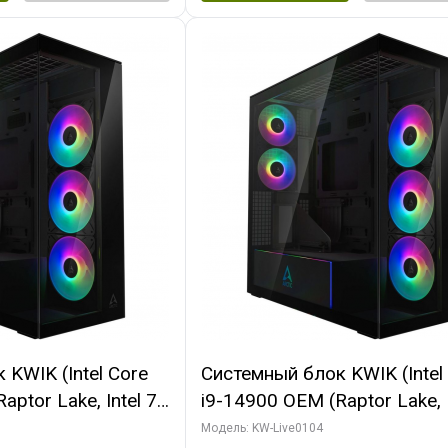
KWIK (Intel Core
Системный блок KWIK (Intel
ptor Lake, Intel 7,
i9-14900 OEM (Raptor Lake, I
 64 ГБ ОЗУ (2
C24 16EC/8PC// 64 ГБ ОЗУ 
Модель: KW-Live0104