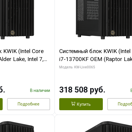
KWIK (Intel Core
Системный блок KWIK (Intel
der Lake, Intel 7,
i7-13700KF OEM (Raptor Lake
/ 64 ГБ ОЗУ (2
7, C16 8EC/8PC/ 64 ГБ ОЗУ 
Модель: KW-Live0065
RTX5080 SHADOW
модуля)/ ASUS RTX5080 P
DR7 256bit 3xDP
OC 16GB GDDR7 256bit Typ
б.
318 508 руб.
D)
2/ 1 ТБ SSD)
В наличии
Подробнее
Подро
Купить