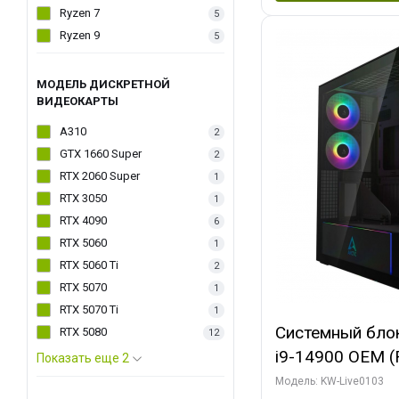
Ryzen 7
5
Ryzen 9
5
МОДЕЛЬ ДИСКРЕТНОЙ
ВИДЕОКАРТЫ
A310
2
GTX 1660 Super
2
RTX 2060 Super
1
RTX 3050
1
RTX 4090
6
RTX 5060
1
RTX 5060 Ti
2
RTX 5070
1
RTX 5070 Ti
1
Системный блок 
RTX 5080
12
i9-14900 OEM (Ra
Показать еще 2
C24 16EC/8PC//
Модель: KW-Live0103