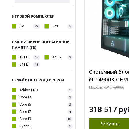
ИГРОВОЙ КОМПЬЮТЕР
Да
Нет
27
5
ОБЩИЙ ОБЪЕМ ОПЕРАТИВНОЙ
ПАМЯТИ (ГБ)
16 ГБ
32 ГБ
12
9
64 ГБ
11
Системный блок 
i9-14900K OEM (
СЕМЕЙСТВО ПРОЦЕССОРОВ
7, C24 16EC/8P
Модель: KW-Live0066
Athlon PRO
1
модуля)/ Gigab
Core i3
3
XTREME WATER
Core i5
2
318 517 ру
GDDR7 256bit/ 
Core i7
4
Core i9
10
Купить
Ryzen 5
2