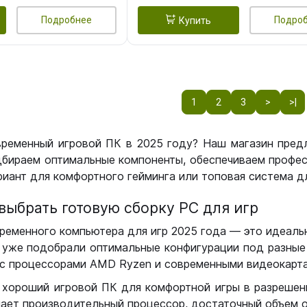
Подробнее
Подро
Купить
1
2
3
>
>|
временный игровой ПК в 2025 году? Наш магазин пред
бираем оптимальные компоненты, обеспечиваем профес
иант для комфортного гейминга или топовая система дл
выбрать готовую сборку РС для игр
ременного компьютера для игр 2025 года — это идеальн
уже подобрали оптимальные конфигурации под разные 
с процессорами AMD Ryzen и современными видеокарта
 хороший игровой ПК для комфортной игры в разрешении
чает производительный процессор, достаточный объем о