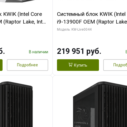
KWIK (Intel Core
Системный блок KWIK (Intel
(Raptor Lake, Intel
i9-13900F OEM (Raptor Lake,
/ 32 ГБ ОЗУ (2
7, Efficient-co/ 32 ГБ ОЗУ (2
Модель: KW-Live0044
yte RX9070XT
модуля)/ Gigabyte RTX5070
B GDDR6 256bit
AERO OC 16GB GDDR7 256bi
б.
219 951 руб.
 SSD)
HD/ 512 ГБ SSD)
В наличии
Подробнее
Подро
Купить