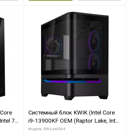
 Core
Системный блок KWIK (Intel Core
ntel 7,
i9-13900KF OEM (Raptor Lake, Intel
(2
7, C24 16EC/8P/ 64 ГБ ОЗУ (2
Модель: KW-Live0064