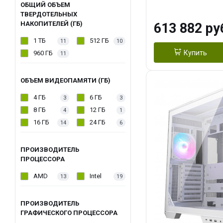
модуля)/ Afox
ОБЩИЙ ОБЪЕМ
ТВЕРДОТЕЛЬНЫХ
GDDR6X 384-Bi
НАКОПИТЕЛЕЙ (ГБ)
613 882 ру
Turbo/ 960 ГБ 
1 ТБ
512 ГБ
11
10
Купить
960 ГБ
11
ОБЪЕМ ВИДЕОПАМЯТИ (ГБ)
4 ГБ
6 ГБ
3
3
8 ГБ
12 ГБ
4
1
16 ГБ
24 ГБ
14
6
ПРОИЗВОДИТЕЛЬ
ПРОЦЕССОРА
AMD
Intel
13
19
ПРОИЗВОДИТЕЛЬ
ГРАФИЧЕСКОГО ПРОЦЕССОРА