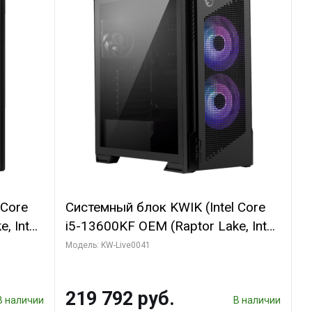
 Core
Системный блок KWIK (Intel Core
, Intel
i5-13600KF OEM (Raptor Lake, Intel
(2
7, C14 8EC/6PC/ 16 ГБ ОЗУ (2
Модель: KW-Live0041
GB
модуля)/ Palit RTX5080
 ATX
GAMINGPRO OC 16GB GDDR7
219 792 руб.
256bit 3xDP HD/ 512 ГБ SSD)
В наличии
В наличии