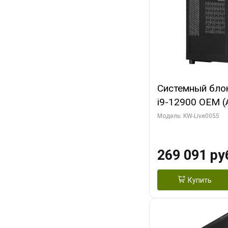
Системный блок 
i9-12900 OEM (Al
C16 8EC/8PC/T2
Модель: KW-Live0055
модуля)/ MSI 
3X OC 16GB GD
269 091 ру
HDMI/ 1 ТБ SS
Купить