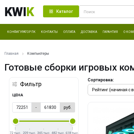
KWI
K
Каталог
КОНФИГУРАТОР ПК
КОНТАКТЫ
ОПЛАТА
ДОСТАВКА
ГАРАНТИЯ
О КОМ
Главная
Компьютеры
Готовые сборки игровых ко
Сортировка:
Фильтр
ЦЕНА
-
руб.
72 тыс.
209 тыс.
345 тыс.
482 тыс.
618 тыс.