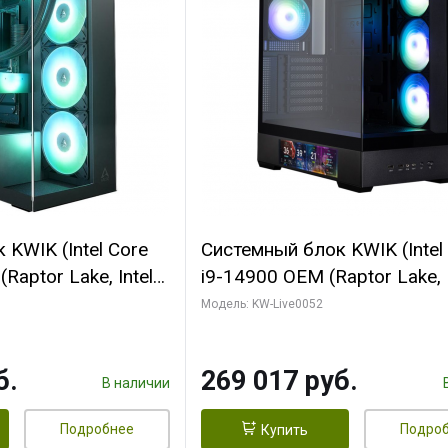
KWIK (Intel Core
Системный блок KWIK (Intel
Raptor Lake, Intel
i9-14900 OEM (Raptor Lake, I
C/ 64 ГБ ОЗУ (2
C24 16EC/8PC// 64 ГБ ОЗУ 
Модель: KW-Live0052
yte RTX5080
модуля)/ Palit RTX5080
FORCE 16GB
GAMINGPRO OC 16GB GDD
б.
269 017 руб.
1 ТБ SSD)
256bit 3xDP HD/ 512 ГБ SS
В наличии
Подробнее
Подро
Купить