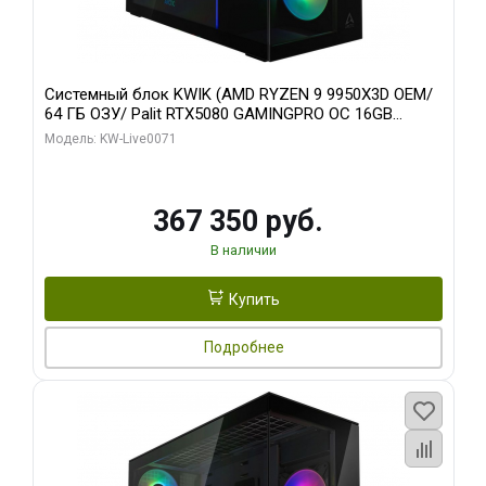
Системный блок KWIK (AMD RYZEN 9 9950X3D OEM/
64 ГБ ОЗУ/ Palit RTX5080 GAMINGPRO OC 16GB
GDDR7 256bit 3xDP HD/ 960 ГБ SSD)
Модель: KW-Live0071
367 350 руб.
В наличии
Купить
Подробнее