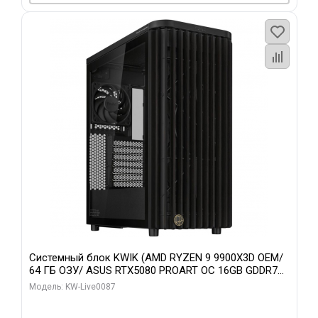
Системный блок KWIK (AMD RYZEN 9 9900X3D OEM/
64 ГБ ОЗУ/ ASUS RTX5080 PROART OC 16GB GDDR7
256bit Type-C DP 2/ 1 ТБ SSD)
Модель: KW-Live0087