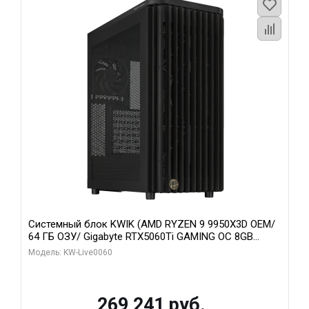
Системный блок KWIK (AMD RYZEN 9 9950X3D OEM/
64 ГБ ОЗУ/ Gigabyte RTX5060Ti GAMING OC 8GB
GDDR7 128bit 3xDP H/ 1 ТБ SSD)
Модель: KW-Live0060
269 241 руб.