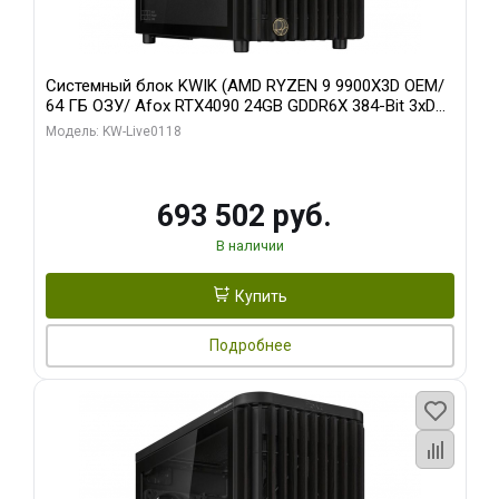
Системный блок KWIK (AMD RYZEN 9 9900X3D OEM/
64 ГБ ОЗУ/ Afox RTX4090 24GB GDDR6X 384-Bit 3xDP
HDMI ATX Turbo/ 960 ГБ SSD)
Модель: KW-Live0118
693 502 руб.
В наличии
Купить
Подробнее