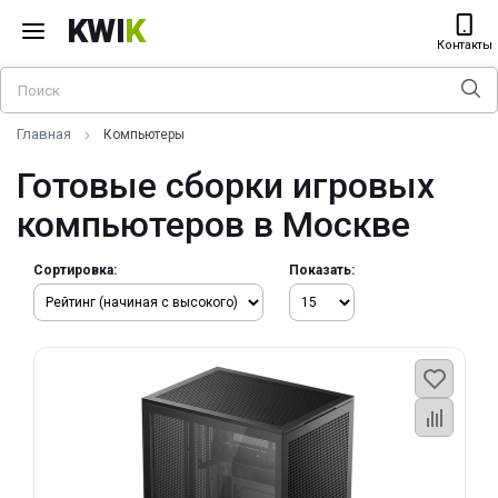
KWI
K
Контакты
Главная
Компьютеры
Готовые сборки игровых
компьютеров в Москве
Сортировка:
Показать: