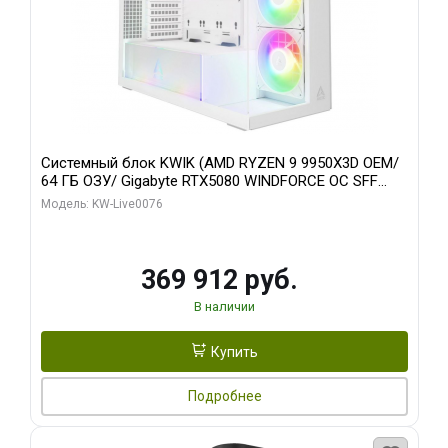
Системный блок KWIK (AMD RYZEN 9 9950X3D OEM/
64 ГБ ОЗУ/ Gigabyte RTX5080 WINDFORCE OC SFF
16GB GDDR7 256bit / 960 ГБ SSD)
Модель: KW-Live0076
369 912 руб.
В наличии
Купить
Подробнее