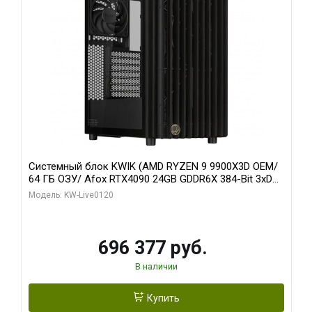
Системный блок KWIK (AMD RYZEN 9 9900X3D OEM/
64 ГБ ОЗУ/ Afox RTX4090 24GB GDDR6X 384-Bit 3xDP
HDMI ATX Turbo/ 1 ТБ SSD)
Модель: KW-Live0120
696 377 руб.
В наличии
Купить