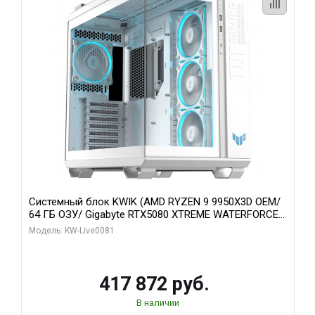
Системный блок KWIK (AMD RYZEN 9 9950X3D OEM/
64 ГБ ОЗУ/ Gigabyte RTX5080 XTREME WATERFORCE
16GB GDDR7 256bit/ 1 ТБ SSD)
Модель: KW-Live0081
417 872 руб.
В наличии