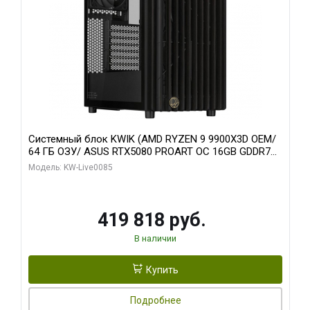
Системный блок KWIK (AMD RYZEN 9 9900X3D OEM/
64 ГБ ОЗУ/ ASUS RTX5080 PROART OC 16GB GDDR7
256bit Type-C DP 2/ 960 ГБ SSD)
Модель: KW-Live0085
419 818 руб.
В наличии
Купить
Подробнее