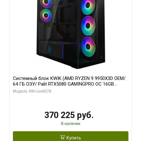
Системный блок KWIK (AMD RYZEN 9 9950X3D OEM/
64 ГБ ОЗУ/ Palit RTX5080 GAMINGPRO OC 16GB
GDDR7 256bit 3xDP HD/ 1 ТБ SSD)
Модель: KW-Live0078
370 225 руб.
В наличии
Купить