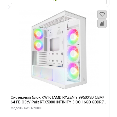
Системный блок KWIK (AMD RYZEN 9 9950X3D OEM/
64 ГБ ОЗУ/ Palit RTX5080 INFINITY 3 OC 16GB GDDR7
256bit 3xDP H/ 960 ГБ SSD)
Модель: KW-Live0080