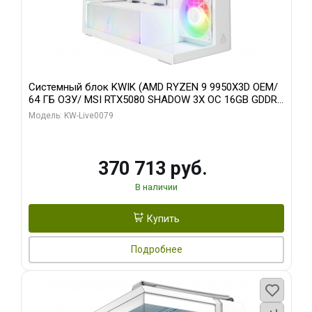
Системный блок KWIK (AMD RYZEN 9 9950X3D OEM/
64 ГБ ОЗУ/ MSI RTX5080 SHADOW 3X OC 16GB GDDR7
256bit 3xDP HDMI/ 960 ГБ SSD)
Модель: KW-Live0079
370 713 руб.
В наличии
Купить
Подробнее