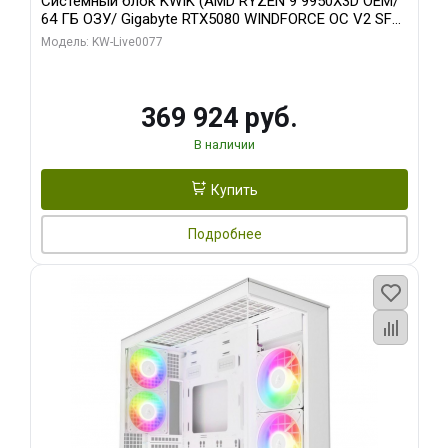
Системный блок KWIK (AMD RYZEN 9 9950X3D OEM/
64 ГБ ОЗУ/ Gigabyte RTX5080 WINDFORCE OC V2 SFF
16GB GDDR7 256b/ 960 ГБ SSD)
Модель: KW-Live0077
369 924 руб.
В наличии
Купить
Подробнее