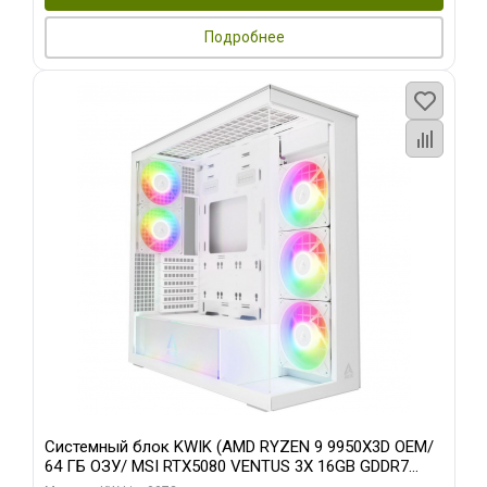
Подробнее
Системный блок KWIK (AMD RYZEN 9 9950X3D OEM/
64 ГБ ОЗУ/ MSI RTX5080 VENTUS 3X 16GB GDDR7
256bit 3xDP HDMI 3F/ 960 ГБ SSD)