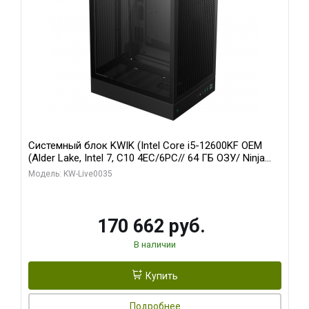
Системный блок KWIK (Intel Core i5-12600KF OEM
(Alder Lake, Intel 7, C10 4EC/6PC// 64 ГБ ОЗУ/ Ninja
Sinotex GTX1650 4GB 128bit GDDR6 DVI DP HDMI 2/
Модель: KW-Live0035
960 ГБ SSD)
170 662 руб.
В наличии
Купить
Подробнее