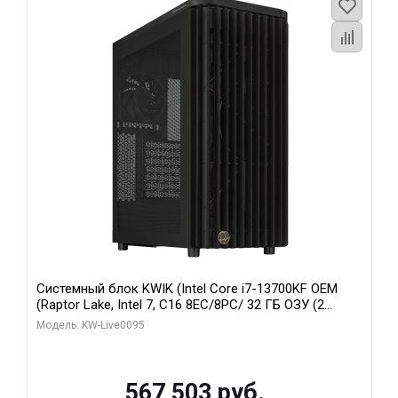
Системный блок KWIK (Intel Core i7-13700KF OEM
(Raptor Lake, Intel 7, C16 8EC/8PC/ 32 ГБ ОЗУ (2
модуля)/ Afox RTX4090 24GB GDDR6X 384-Bit 3xDP
Модель: KW-Live0095
HDMI ATX Turbo/ 512 ГБ SSD)
567 503 руб.