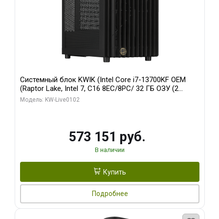
Системный блок KWIK (Intel Core i7-13700KF OEM
(Raptor Lake, Intel 7, C16 8EC/8PC/ 32 ГБ ОЗУ (2
модуля)/ Afox RTX4090 24GB GDDR6X 384-Bit 3xDP
Модель: KW-Live0102
HDMI ATX Turbo/ 960 ГБ SSD)
573 151 руб.
В наличии
Купить
Подробнее