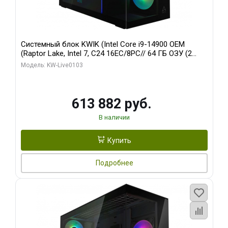
Системный блок KWIK (Intel Core i9-14900 OEM
(Raptor Lake, Intel 7, C24 16EC/8PC// 64 ГБ ОЗУ (2
модуля)/ Afox RTX4090 24GB GDDR6X 384-Bit 3xDP
Модель: KW-Live0103
HDMI ATX Turbo/ 960 ГБ SSD)
613 882 руб.
В наличии
Купить
Подробнее