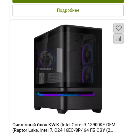
Подробнее
Системный блок KWIK (Intel Core i9-13900KF OEM
(Raptor Lake, Intel 7, C24 16EC/8P/ 64 ГБ ОЗУ (2
модуля)/ ASUS RTX5080 PROART OC 16GB GDDR7