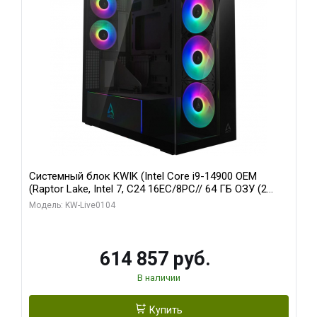
Системный блок KWIK (Intel Core i9-14900 OEM
(Raptor Lake, Intel 7, C24 16EC/8PC// 64 ГБ ОЗУ (2
модуля)/ Afox RTX4090 24GB GDDR6X 384-Bit 3xDP
Модель: KW-Live0104
HDMI ATX Turbo/ 1 ТБ SSD)
614 857 руб.
В наличии
Купить