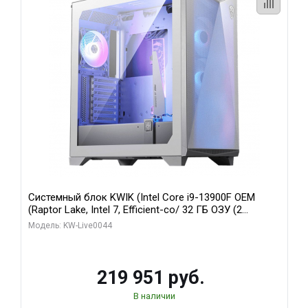
Системный блок KWIK (Intel Core i9-13900F OEM
(Raptor Lake, Intel 7, Efficient-co/ 32 ГБ ОЗУ (2
модуля)/ Gigabyte RTX5070Ti AERO OC 16GB GDDR7
Модель: KW-Live0044
256bit 3xDP HD/ 512 ГБ SSD)
219 951 руб.
В наличии