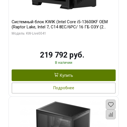
Системный блок KWIK (Intel Core i5-13600KF OEM
(Raptor Lake, Intel 7, C14 8EC/6PC/ 16 ГБ ОЗУ (2
модуля)/ Palit RTX5080 GAMINGPRO OC 16GB GDDR7
Модель: KW-Live0041
256bit 3xDP HD/ 512 ГБ SSD)
219 792 руб.
В наличии
Купить
Подробнее