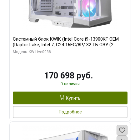
Системный блок KWIK (Intel Core i9-13900KF OEM
(Raptor Lake, Intel 7, C24 16EC/8P/ 32 ГБ ОЗУ (2
модуля)/ Gigabyte RX9070XT GAMING OC 16GB GDDR6
Модель: KW-Live0038
256bit 2xDP 2/ 960 ГБ SSD)
170 698 руб.
В наличии
Купить
Подробнее