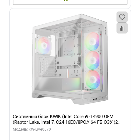
Системный блок KWIK (Intel Core i9-14900 OEM
(Raptor Lake, Intel 7, C24 16EC/8PC// 64 ГБ ОЗУ (2
модуля)/ Gigabyte RTX5080 XTREME WATERFORCE
Модель: KW-Live0070
16GB GDDR7 256bit/ 960 ГБ SSD)