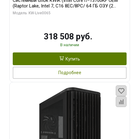
Системный блок KWIK (Intel Core i7-13700KF OEM
(Raptor Lake, Intel 7, C16 8EC/8PC/ 64 ГБ ОЗУ (2
модуля)/ ASUS RTX5080 PROART OC 16GB GDDR7
Модель: KW-Live0065
256bit Type-C DP 2/ 1 ТБ SSD)
318 508 руб.
В наличии
Купить
Подробнее