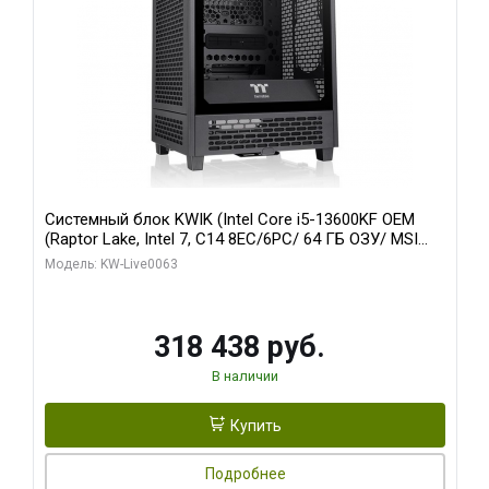
Системный блок KWIK (Intel Core i5-13600KF OEM
(Raptor Lake, Intel 7, C14 8EC/6PC/ 64 ГБ ОЗУ/ MSI
RTX5080 VENTUS 3X OC 16GB GDDR7 256bit 3xDP
Модель: KW-Live0063
HDMI/ 512 ГБ SSD)
318 438 руб.
В наличии
Купить
Подробнее