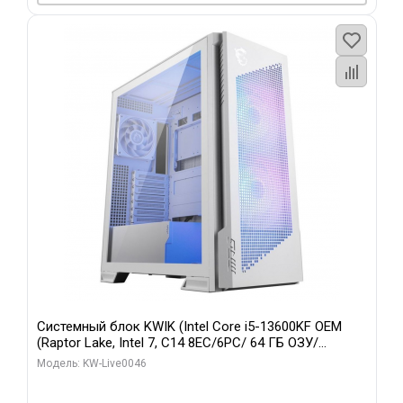
Системный блок KWIK (Intel Core i5-13600KF OEM
(Raptor Lake, Intel 7, C14 8EC/6PC/ 64 ГБ ОЗУ/
Gigabyte RTX5060Ti GAMING OC 8GB GDDR7 128bit
Модель: KW-Live0046
3xDP H/ 960 ГБ SSD)