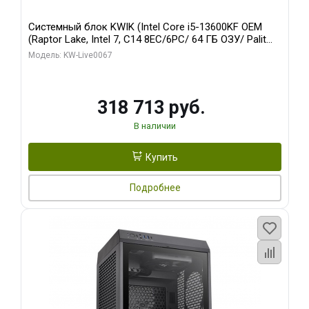
Системный блок KWIK (Intel Core i5-13600KF OEM
(Raptor Lake, Intel 7, C14 8EC/6PC/ 64 ГБ ОЗУ/ Palit
RTX5080 GAMINGPRO OC 16GB GDDR7 256bit 3xDP
Модель: KW-Live0067
HD/ 960 ГБ SSD)
318 713 руб.
В наличии
Купить
Подробнее