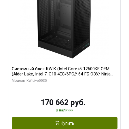
Системный блок KWIK (Intel Core i5-12600KF OEM
(Alder Lake, Intel 7, C10 4EC/6PC// 64 ГБ ОЗУ/ Ninja
Sinotex GTX1650 4GB 128bit GDDR6 DVI DP HDMI 2/
Модель: KW-Live0035
960 ГБ SSD)
170 662 руб.
В наличии
Купить