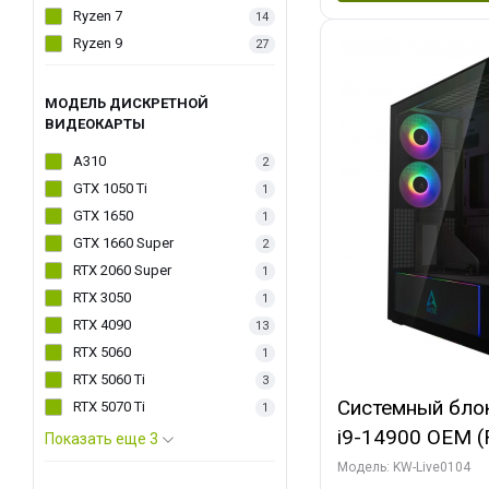
Ryzen 7
14
Ryzen 9
27
МОДЕЛЬ ДИСКРЕТНОЙ
ВИДЕОКАРТЫ
A310
2
GTX 1050 Ti
1
GTX 1650
1
GTX 1660 Super
2
RTX 2060 Super
1
RTX 3050
1
RTX 4090
13
RTX 5060
1
RTX 5060 Ti
3
Системный блок 
RTX 5070 Ti
1
i9-14900 OEM (Ra
Показать еще 3
C24 16EC/8PC//
Модель: KW-Live0104