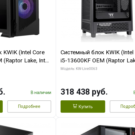
KWIK (Intel Core
Системный блок KWIK (Intel
(Raptor Lake, Intel
i5-13600KF OEM (Raptor Lake
 64 ГБ ОЗУ/ Palit
7, C14 8EC/6PC/ 64 ГБ ОЗУ
Модель: KW-Live0063
NGPRO OC 16GB
RTX5080 VENTUS 3X OC 16
xDP HD/ 960 ГБ
GDDR7 256bit 3xDP HDMI/ 
б.
318 438 руб.
SSD)
В наличии
Подробнее
Подро
Купить