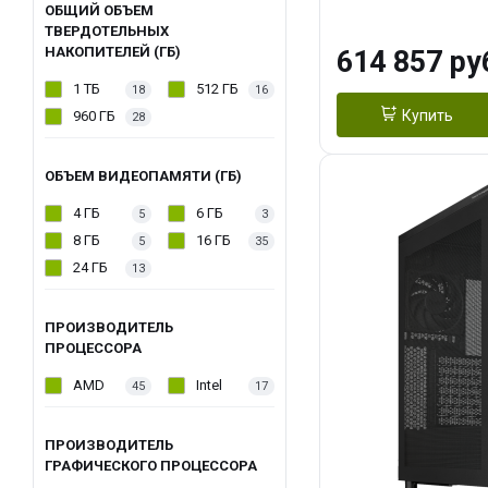
модуля)/ Afox
ОБЩИЙ ОБЪЕМ
ТВЕРДОТЕЛЬНЫХ
GDDR6X 384-Bi
НАКОПИТЕЛЕЙ (ГБ)
614 857 ру
Turbo/ 1 ТБ SS
1 ТБ
512 ГБ
18
16
Купить
960 ГБ
28
ОБЪЕМ ВИДЕОПАМЯТИ (ГБ)
4 ГБ
6 ГБ
5
3
8 ГБ
16 ГБ
5
35
24 ГБ
13
ПРОИЗВОДИТЕЛЬ
ПРОЦЕССОРА
AMD
Intel
45
17
ПРОИЗВОДИТЕЛЬ
ГРАФИЧЕСКОГО ПРОЦЕССОРА