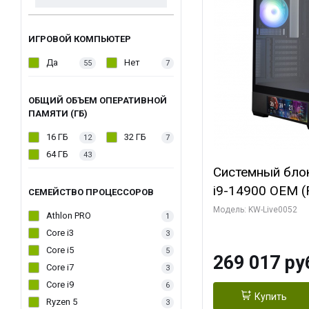
ИГРОВОЙ КОМПЬЮТЕР
Да
Нет
55
7
ОБЩИЙ ОБЪЕМ ОПЕРАТИВНОЙ
ПАМЯТИ (ГБ)
16 ГБ
32 ГБ
12
7
64 ГБ
43
Системный блок 
i9-14900 OEM (Ra
СЕМЕЙСТВО ПРОЦЕССОРОВ
C24 16EC/8PC//
Модель: KW-Live0052
Athlon PRO
1
модуля)/ Palit
Core i3
3
GAMINGPRO OC
Core i5
5
269 017 ру
256bit 3xDP HD
Core i7
3
Core i9
6
Купить
Ryzen 5
3