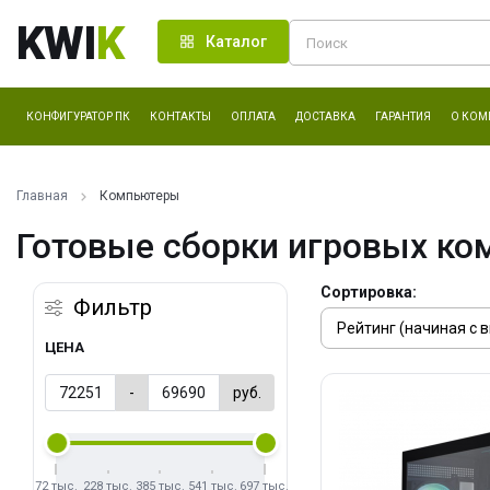
KWI
K
Каталог
КОНФИГУРАТОР ПК
КОНТАКТЫ
ОПЛАТА
ДОСТАВКА
ГАРАНТИЯ
О КОМ
Главная
Компьютеры
Готовые сборки игровых ко
Сортировка:
Фильтр
ЦЕНА
-
руб.
72 тыс.
228 тыс.
385 тыс.
541 тыс.
697 тыс.