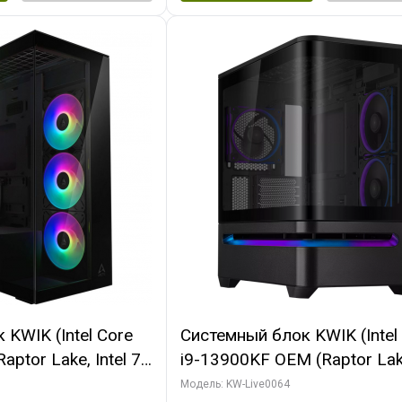
KWIK (Intel Core
Системный блок KWIK (Intel
ptor Lake, Intel 7,
i9-13900KF OEM (Raptor Lake
 64 ГБ ОЗУ (2
7, C24 16EC/8P/ 64 ГБ ОЗУ 
Модель: KW-Live0064