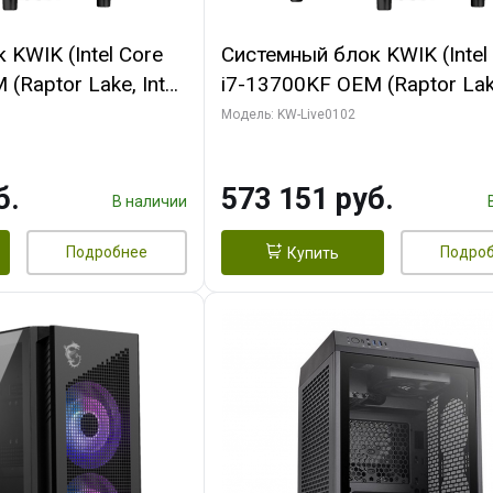
KWIK (Intel Core
Системный блок KWIK (Intel
(Raptor Lake, Intel
i7-13700KF OEM (Raptor Lake
/ 64 ГБ ОЗУ (2
7, C16 8EC/8PC/ 32 ГБ ОЗУ 
Модель: KW-Live0102
 RTX5080 PROART
модуля)/ Afox RTX4090 24
256bit Type-C DP
GDDR6X 384-Bit 3xDP HDMI
б.
573 151 руб.
Turbo/ 960 ГБ SSD)
В наличии
Подробнее
Подро
Купить