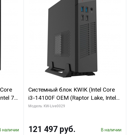
 Core
Системный блок KWIK (Intel Core
ntel 7,
i3-14100F OEM (Raptor Lake, Intel
(2
7, C4 0EC/4PC/T/ 64 ГБ ОЗУ (2
Модель: KW-Live0029
1660
модуля)/ MSI RTX5060Ti SHADOW
I DP /
2X OC PLUS 8GB GDDR7 128bit
121 497 руб.
3xD/ 960 ГБ SSD)
В наличии
В наличии