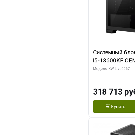
Системный блок 
i5-13600KF OEM 
7, C14 8EC/6PC/
Модель: KW-Live0067
RTX5080 GAMI
GDDR7 256bit 3
318 713 ру
SSD)
Купить