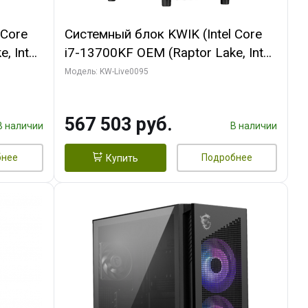
 Core
Системный блок KWIK (Intel Core
, Intel
i7-13700KF OEM (Raptor Lake, Intel
(2
7, C16 8EC/8PC/ 32 ГБ ОЗУ (2
Модель: KW-Live0095
GB
модуля)/ Afox RTX4090 24GB
 ATX
GDDR6X 384-Bit 3xDP HDMI ATX
567 503 руб.
Turbo/ 512 ГБ SSD)
В наличии
В наличии
бнее
Подробнее
Купить