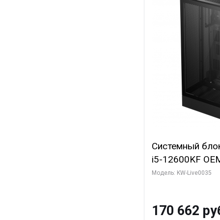
Системный блок 
i5-12600KF OEM 
7, C10 4EC/6PC/
Модель: KW-Live0035
Sinotex GTX165
GDDR6 DVI DP 
170 662 ру
SSD)