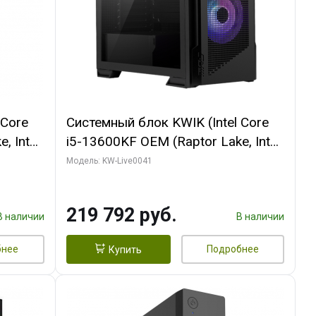
 Core
Системный блок KWIK (Intel Core
, Intel
i5-13600KF OEM (Raptor Lake, Intel
/ MSI
7, C14 8EC/6PC/ 16 ГБ ОЗУ (2
Модель: KW-Live0041
GB
модуля)/ Palit RTX5080
512 ГБ
GAMINGPRO OC 16GB GDDR7
219 792 руб.
256bit 3xDP HD/ 512 ГБ SSD)
В наличии
В наличии
бнее
Подробнее
Купить