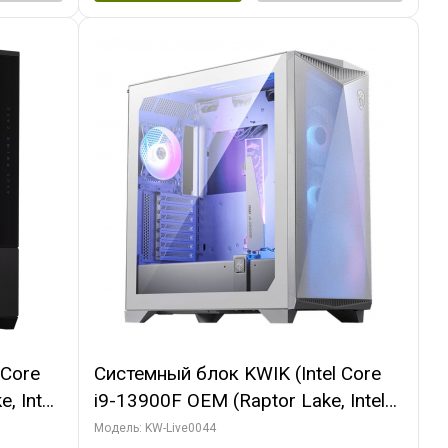
 Core
Системный блок KWIK (Intel Core
, Intel
i9-13900F OEM (Raptor Lake, Intel
(2
7, Efficient-co/ 32 ГБ ОЗУ (2
Модель: KW-Live0044