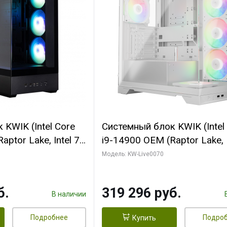
KWIK (Intel Core
Системный блок KWIK (Intel
ptor Lake, Intel 7,
i9-14900 OEM (Raptor Lake, I
 64 ГБ ОЗУ (2
C24 16EC/8PC// 64 ГБ ОЗУ 
Модель: KW-Live0070
 RTX5080
модуля)/ Gigabyte RTX5080
 16GB GDDR7
XTREME WATERFORCE 16G
б.
319 296 руб.
/ 512 ГБ SSD)
GDDR7 256bit/ 960 ГБ SSD)
В наличии
Подробнее
Подро
Купить