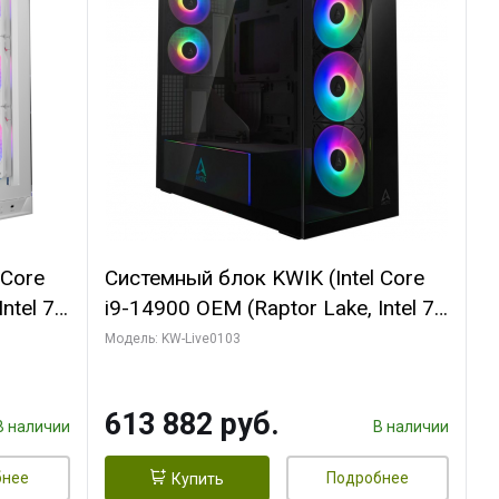
 Core
Системный блок KWIK (Intel Core
ntel 7,
i9-14900 OEM (Raptor Lake, Intel 7,
(2
C24 16EC/8PC// 64 ГБ ОЗУ (2
Модель: KW-Live0103
модуля)/ Afox RTX4090 24GB
B
GDDR6X 384-Bit 3xDP HDMI ATX
613 882 руб.
Turbo/ 960 ГБ SSD)
В наличии
В наличии
бнее
Подробнее
Купить