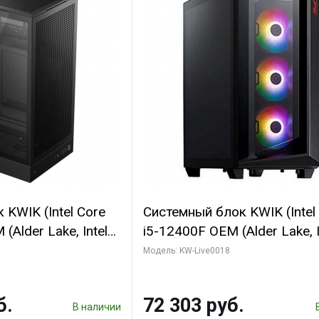
KWIK (Intel Core
Системный блок KWIK (Intel
(Alder Lake, Intel
i5-12400F OEM (Alder Lake, I
/ 64 ГБ ОЗУ/ Ninja
C6 0EC/6PC/T1/ 32 ГБ ОЗУ 
Модель: KW-Live0018
0 4GB 128bit
модуля)/ Ninja Sinotex GTX
HDMI 2/ 960 ГБ
SUPER 6GB GDDR6 192bit DV
б.
72 303 руб.
960 ГБ SSD)
В наличии