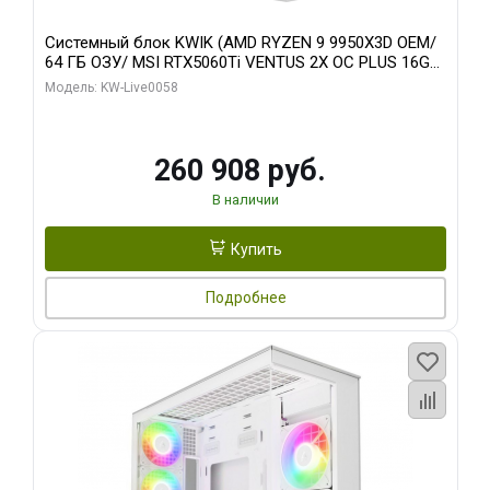
Системный блок KWIK (AMD RYZEN 9 9950X3D OEM/
64 ГБ ОЗУ/ MSI RTX5060Ti VENTUS 2X OC PLUS 16GB
GDDR7 128bit 3x/ 512 ГБ SSD)
Модель: KW-Live0058
260 908 руб.
В наличии
Купить
Подробнее