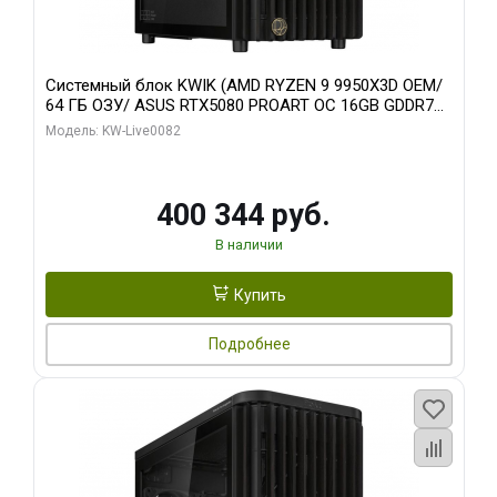
Системный блок KWIK (AMD RYZEN 9 9950X3D OEM/
64 ГБ ОЗУ/ ASUS RTX5080 PROART OC 16GB GDDR7
256bit Type-C DP 2/ 512 ГБ SSD)
Модель: KW-Live0082
400 344 руб.
В наличии
Купить
Подробнее