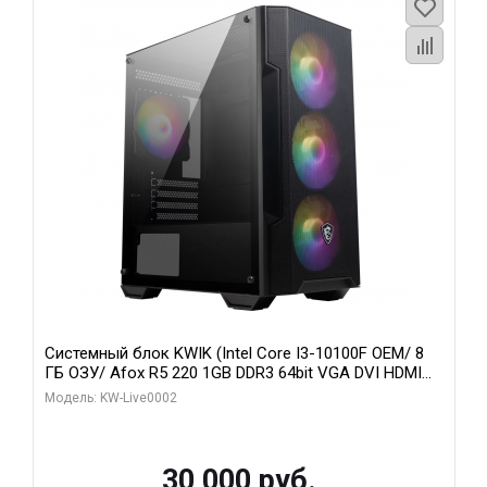
Системный блок KWIK (Intel Core I3-10100F OEM/ 8
ГБ ОЗУ/ Afox R5 220 1GB DDR3 64bit VGA DVI HDMI
1FAN LP RTL / 128 ГБ SSD)
Модель: KW-Live0002
30 000 руб.