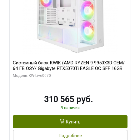
Системный блок KWIK (AMD RYZEN 9 9950X3D OEM/
64 ГБ ОЗУ/ Gigabyte RTX5070Ti EAGLE OC SFF 16GB
GDDR7 256bit 3x/ 512 ГБ SSD)
Модель: KW-Live0070
310 565 руб.
В наличии
Купить
Подробнее