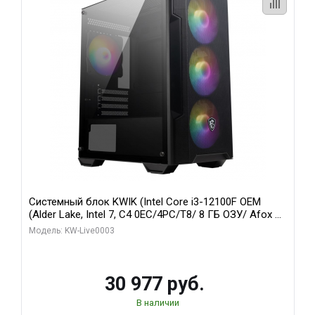
Системный блок KWIK (Intel Core i3-12100F OEM
(Alder Lake, Intel 7, C4 0EC/4PC/T8/ 8 ГБ ОЗУ/ Afox R5
220 1GB DDR3 64bit VGA DVI HDMI 1FAN LP RTL / 128
Модель: KW-Live0003
ГБ SSD)
30 977 руб.
В наличии