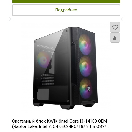
Подробнее
Системный блок KWIK (Intel Core i3-14100 OEM
(Raptor Lake, Intel 7, C4 0EC/4PC/T8/ 8 ГБ ОЗУ/
встроенная графика/ 128 ГБ SSD)