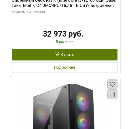
Системный блок KWIK (Intel Core i3-12100 OEM (Alder
Lake, Intel 7, C4 0EC/4PC/T8,/ 8 ГБ ОЗУ/ встроенная
графика/ 128 ГБ SSD)
Модель: KW-Live0007
32 973 руб.
В наличии
Купить
Подробнее