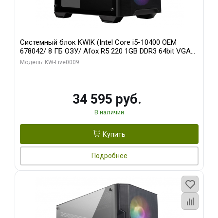
Системный блок KWIK (Intel Core i5-10400 OEM
678042/ 8 ГБ ОЗУ/ Afox R5 220 1GB DDR3 64bit VGA
DVI HDMI 1FAN LP RTL / 128 ГБ SSD)
Модель: KW-Live0009
34 595 руб.
В наличии
Купить
Подробнее