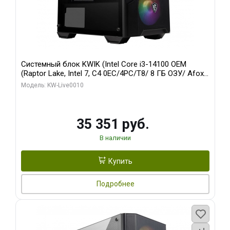
Системный блок KWIK (Intel Core i3-14100 OEM
(Raptor Lake, Intel 7, C4 0EC/4PC/T8/ 8 ГБ ОЗУ/ Afox
R5 220 1GB DDR3 64bit VGA DVI HDMI 1FAN LP RTL /
Модель: KW-Live0010
128 ГБ SSD)
35 351 руб.
В наличии
Купить
Подробнее