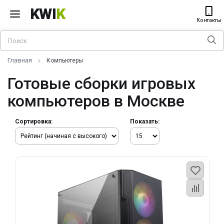
KWI
K
Контакты
Главная
Компьютеры
Готовые сборки игровых
компьютеров в Москве
Сортировка:
Показать: