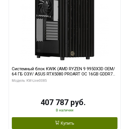
Системный блок KWIK (AMD RYZEN 9 9950X3D OEM/
64 ГБ ОЗУ/ ASUS RTX5080 PROART OC 16GB GDDR7
256bit Type-C DP 2/ 1 ТБ SSD)
Модель: KW-Live0085
407 787 руб.
В наличии
Купить