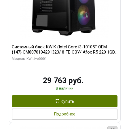
Системный блок KWIK (Intel Core i3-10105F OEM
{147} CM8070104291323/ 8 ГБ ОЗУ/ Afox R5 220 1GB
DDR3 64bit VGA DVI HDMI 1FAN LP RTL / 128 ГБ SSD)
Модель: KW-Live0001
29 763 руб.
В наличии
Купить
Подробнее