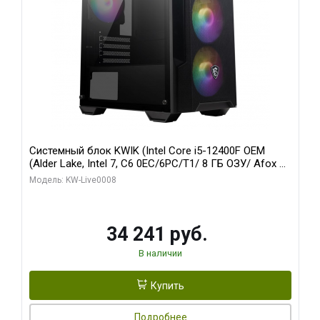
Системный блок KWIK (Intel Core i5-12400F OEM
(Alder Lake, Intel 7, C6 0EC/6PC/T1/ 8 ГБ ОЗУ/ Afox R5
220 1GB DDR3 64bit VGA DVI HDMI 1FAN LP RTL / 128
Модель: KW-Live0008
ГБ SSD)
34 241 руб.
В наличии
Купить
Подробнее