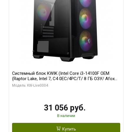
Системный блок KWIK (Intel Core i3-14100F OEM
(Raptor Lake, Intel 7, C4 0EC/4PC/T/ 8 ГБ ОЗУ/ Afox
R5 220 1GB DDR3 64bit VGA DVI HDMI 1FAN LP RTL /
Модель: KW-Live0004
128 ГБ SSD)
31 056 руб.
В наличии
Купить