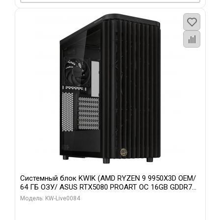
Системный блок KWIK (AMD RYZEN 9 9950X3D OEM/
64 ГБ ОЗУ/ ASUS RTX5080 PROART OC 16GB GDDR7
256bit Type-C DP 2/ 960 ГБ SSD)
Модель: KW-Live0084