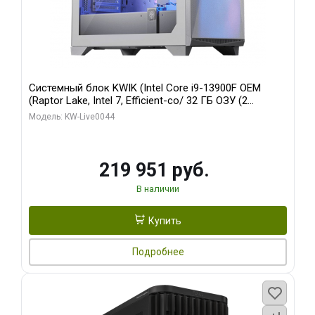
Системный блок KWIK (Intel Core i9-13900F OEM
(Raptor Lake, Intel 7, Efficient-co/ 32 ГБ ОЗУ (2
модуля)/ Gigabyte RTX5070Ti AERO OC 16GB GDDR7
Модель: KW-Live0044
256bit 3xDP HD/ 512 ГБ SSD)
219 951 руб.
В наличии
Купить
Подробнее