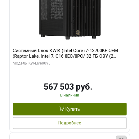
Системный блок KWIK (Intel Core i7-13700KF OEM
(Raptor Lake, Intel 7, C16 8EC/8PC/ 32 ГБ ОЗУ (2
модуля)/ Afox RTX4090 24GB GDDR6X 384-Bit 3xDP
Модель: KW-Live0095
HDMI ATX Turbo/ 512 ГБ SSD)
567 503 руб.
В наличии
Купить
Подробнее