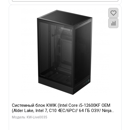
Системный блок KWIK (Intel Core i5-12600KF OEM
(Alder Lake, Intel 7, C10 4EC/6PC// 64 ГБ ОЗУ/ Ninja
Sinotex GTX1650 4GB 128bit GDDR6 DVI DP HDMI 2/
Модель: KW-Live0035
960 ГБ SSD)