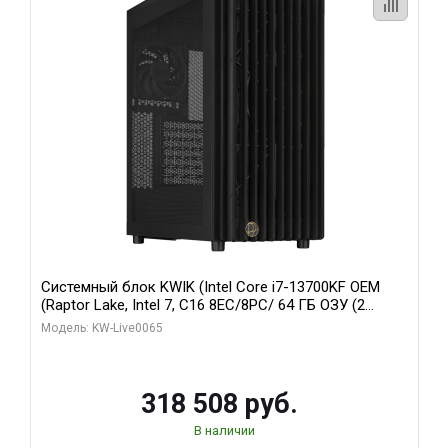
Системный блок KWIK (Intel Core i7-13700KF OEM
(Raptor Lake, Intel 7, C16 8EC/8PC/ 64 ГБ ОЗУ (2
модуля)/ ASUS RTX5080 PROART OC 16GB GDDR7
Модель: KW-Live0065
256bit Type-C DP 2/ 1 ТБ SSD)
318 508 руб.
В наличии