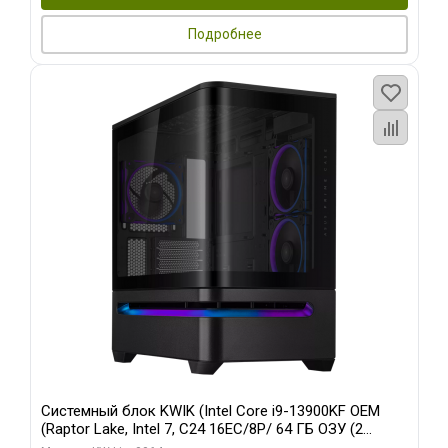
Подробнее
Системный блок KWIK (Intel Core i9-13900KF OEM
(Raptor Lake, Intel 7, C24 16EC/8P/ 64 ГБ ОЗУ (2
модуля)/ ASUS RTX5080 PROART OC 16GB GDDR7