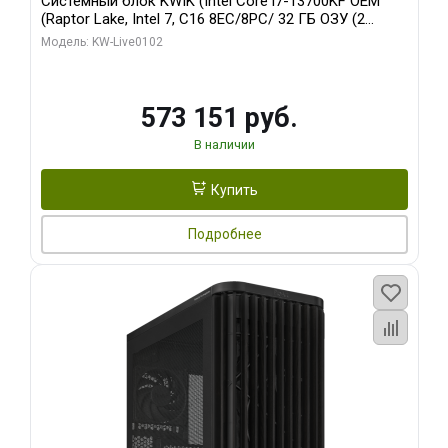
Системный блок KWIK (Intel Core i7-13700KF OEM
(Raptor Lake, Intel 7, C16 8EC/8PC/ 32 ГБ ОЗУ (2
модуля)/ Afox RTX4090 24GB GDDR6X 384-Bit 3xDP
Модель: KW-Live0102
HDMI ATX Turbo/ 960 ГБ SSD)
573 151 руб.
В наличии
Купить
Подробнее