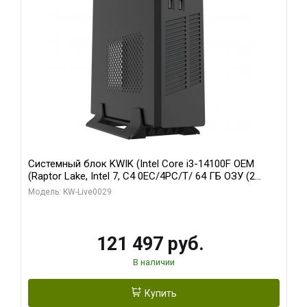
Системный блок KWIK (Intel Core i3-14100F OEM
(Raptor Lake, Intel 7, C4 0EC/4PC/T/ 64 ГБ ОЗУ (2
модуля)/ MSI RTX5060Ti SHADOW 2X OC PLUS 8GB
Модель: KW-Live0029
GDDR7 128bit 3xD/ 960 ГБ SSD)
121 497 руб.
В наличии
Купить