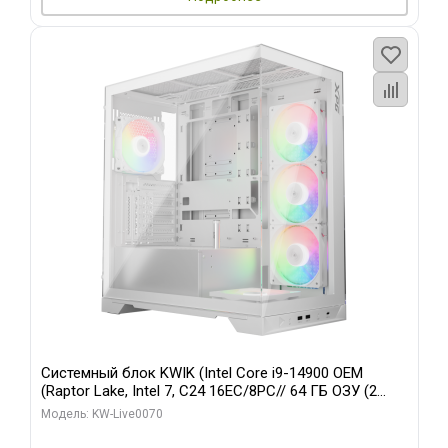
Системный блок KWIK (Intel Core i9-14900 OEM
(Raptor Lake, Intel 7, C24 16EC/8PC// 64 ГБ ОЗУ (2
модуля)/ Gigabyte RTX5080 XTREME WATERFORCE
Модель: KW-Live0070
16GB GDDR7 256bit/ 960 ГБ SSD)