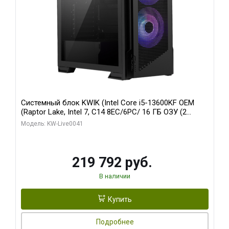
Системный блок KWIK (Intel Core i5-13600KF OEM
(Raptor Lake, Intel 7, C14 8EC/6PC/ 16 ГБ ОЗУ (2
модуля)/ Palit RTX5080 GAMINGPRO OC 16GB GDDR7
Модель: KW-Live0041
256bit 3xDP HD/ 512 ГБ SSD)
219 792 руб.
В наличии
Купить
Подробнее