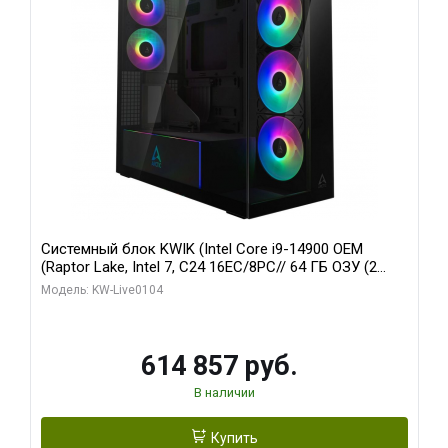
Системный блок KWIK (Intel Core i9-14900 OEM
(Raptor Lake, Intel 7, C24 16EC/8PC// 64 ГБ ОЗУ (2
модуля)/ Afox RTX4090 24GB GDDR6X 384-Bit 3xDP
Модель: KW-Live0104
HDMI ATX Turbo/ 1 ТБ SSD)
614 857 руб.
В наличии
Купить