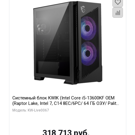
Системный блок KWIK (Intel Core i5-13600KF OEM
(Raptor Lake, Intel 7, C14 8EC/6PC/ 64 ГБ ОЗУ/ Palit
RTX5080 GAMINGPRO OC 16GB GDDR7 256bit 3xDP
Модель: KW-Live0067
HD/ 960 ГБ SSD)
318 713 руб.