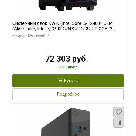
Системный блок KWIK (Intel Core i5-12400F OEM
(Alder Lake, Intel 7, C6 0EC/6PC/T1/ 32 ГБ ОЗУ (2
модуля)/ Ninja Sinotex GTX1660 SUPER 6GB GDDR6
Модель: KW-Live0018
192bit DVI DP / 960 ГБ SSD)
72 303 руб.
В наличии
Купить
Подробнее