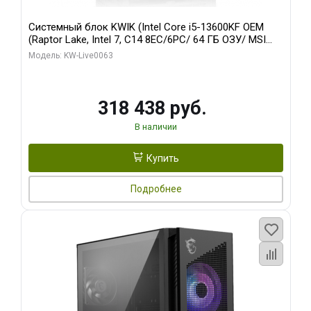
Системный блок KWIK (Intel Core i5-13600KF OEM
(Raptor Lake, Intel 7, C14 8EC/6PC/ 64 ГБ ОЗУ/ MSI
RTX5080 VENTUS 3X OC 16GB GDDR7 256bit 3xDP
Модель: KW-Live0063
HDMI/ 512 ГБ SSD)
318 438 руб.
В наличии
Купить
Подробнее