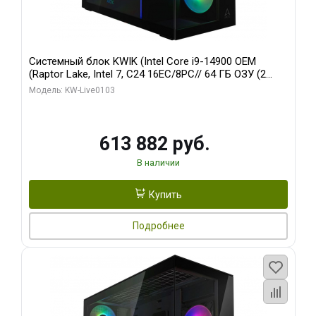
Системный блок KWIK (Intel Core i9-14900 OEM
(Raptor Lake, Intel 7, C24 16EC/8PC// 64 ГБ ОЗУ (2
модуля)/ Afox RTX4090 24GB GDDR6X 384-Bit 3xDP
Модель: KW-Live0103
HDMI ATX Turbo/ 960 ГБ SSD)
613 882 руб.
В наличии
Купить
Подробнее