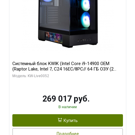
Системный блок KWIK (Intel Core i9-14900 OEM
(Raptor Lake, Intel 7, C24 16EC/8PC// 64 ГБ ОЗУ (2
модуля)/ Palit RTX5080 GAMINGPRO OC 16GB GDDR7
Модель: KW-Live0052
256bit 3xDP HD/ 512 ГБ SSD)
269 017 руб.
В наличии
Купить
Подробнее