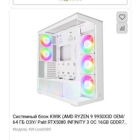
Системный блок KWIK (AMD RYZEN 9 9950X3D OEM/
64 ГБ ОЗУ/ Palit RTX5080 INFINITY 3 OC 16GB GDDR7
256bit 3xDP H/ 960 ГБ SSD)
Модель: KW-Live0080