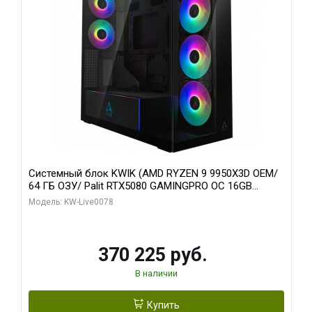
Системный блок KWIK (AMD RYZEN 9 9950X3D OEM/
64 ГБ ОЗУ/ Palit RTX5080 GAMINGPRO OC 16GB
GDDR7 256bit 3xDP HD/ 1 ТБ SSD)
Модель: KW-Live0078
370 225 руб.
В наличии
Купить