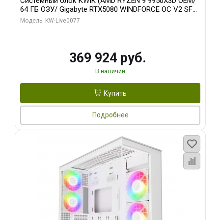
Системный блок KWIK (AMD RYZEN 9 9950X3D OEM/
64 ГБ ОЗУ/ Gigabyte RTX5080 WINDFORCE OC V2 SFF
16GB GDDR7 256b/ 960 ГБ SSD)
Модель: KW-Live0077
369 924 руб.
В наличии
Купить
Подробнее