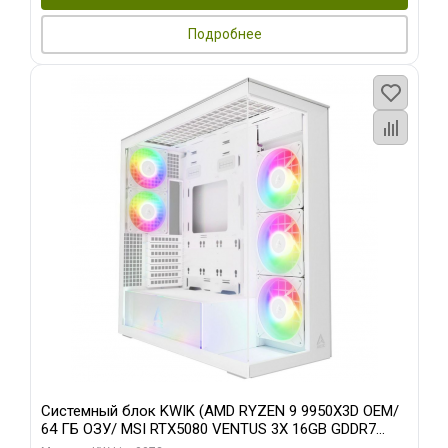
Подробнее
Системный блок KWIK (AMD RYZEN 9 9950X3D OEM/
64 ГБ ОЗУ/ MSI RTX5080 VENTUS 3X 16GB GDDR7
256bit 3xDP HDMI 3F/ 960 ГБ SSD)