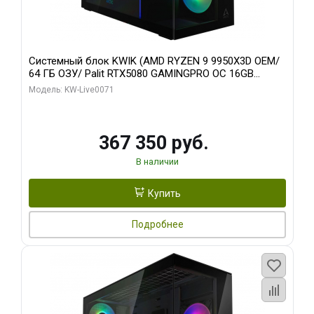
Системный блок KWIK (AMD RYZEN 9 9950X3D OEM/
64 ГБ ОЗУ/ Palit RTX5080 GAMINGPRO OC 16GB
GDDR7 256bit 3xDP HD/ 960 ГБ SSD)
Модель: KW-Live0071
367 350 руб.
В наличии
Купить
Подробнее