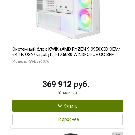
Системный блок KWIK (AMD RYZEN 9 9950X3D OEM/
64 ГБ ОЗУ/ Gigabyte RTX5080 WINDFORCE OC SFF
16GB GDDR7 256bit / 960 ГБ SSD)
Модель: KW-Live0076
369 912 руб.
В наличии
Купить
Подробнее