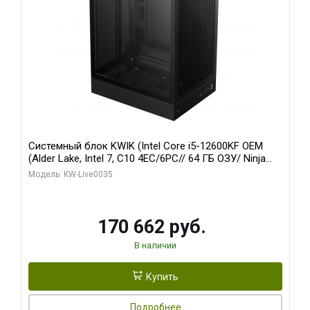
Системный блок KWIK (Intel Core i5-12600KF OEM
(Alder Lake, Intel 7, C10 4EC/6PC// 64 ГБ ОЗУ/ Ninja
Sinotex GTX1650 4GB 128bit GDDR6 DVI DP HDMI 2/
Модель: KW-Live0035
960 ГБ SSD)
170 662 руб.
В наличии
Купить
Подробнее