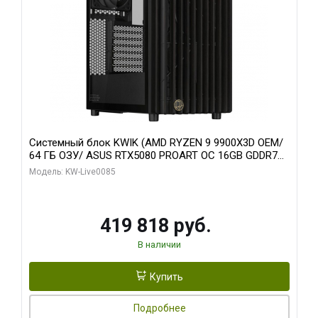
Системный блок KWIK (AMD RYZEN 9 9900X3D OEM/
64 ГБ ОЗУ/ ASUS RTX5080 PROART OC 16GB GDDR7
256bit Type-C DP 2/ 960 ГБ SSD)
Модель: KW-Live0085
419 818 руб.
В наличии
Купить
Подробнее