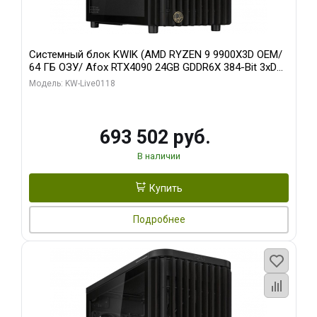
Системный блок KWIK (AMD RYZEN 9 9900X3D OEM/
64 ГБ ОЗУ/ Afox RTX4090 24GB GDDR6X 384-Bit 3xDP
HDMI ATX Turbo/ 960 ГБ SSD)
Модель: KW-Live0118
693 502 руб.
В наличии
Купить
Подробнее