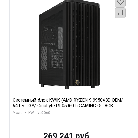
Системный блок KWIK (AMD RYZEN 9 9950X3D OEM/
64 ГБ ОЗУ/ Gigabyte RTX5060Ti GAMING OC 8GB
GDDR7 128bit 3xDP H/ 1 ТБ SSD)
Модель: KW-Live0060
269 241 руб.