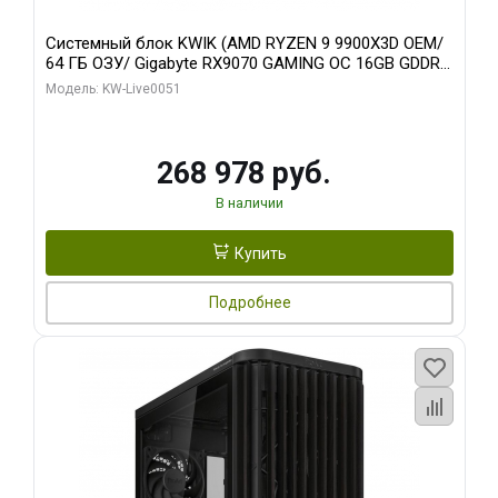
Системный блок KWIK (AMD RYZEN 9 9900X3D OEM/
64 ГБ ОЗУ/ Gigabyte RX9070 GAMING OC 16GB GDDR6
256bit 2xDP 2xH/ 960 ГБ SSD)
Модель: KW-Live0051
268 978 руб.
В наличии
Купить
Подробнее