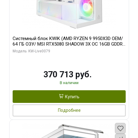
Системный блок KWIK (AMD RYZEN 9 9950X3D OEM/
64 ГБ ОЗУ/ MSI RTX5080 SHADOW 3X OC 16GB GDDR7
256bit 3xDP HDMI/ 960 ГБ SSD)
Модель: KW-Live0079
370 713 руб.
В наличии
Купить
Подробнее