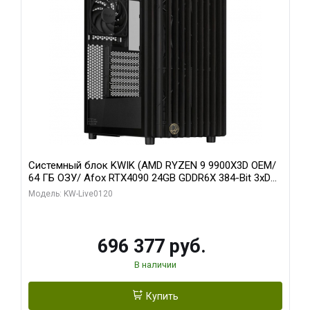
Системный блок KWIK (AMD RYZEN 9 9900X3D OEM/
64 ГБ ОЗУ/ Afox RTX4090 24GB GDDR6X 384-Bit 3xDP
HDMI ATX Turbo/ 1 ТБ SSD)
Модель: KW-Live0120
696 377 руб.
В наличии
Купить