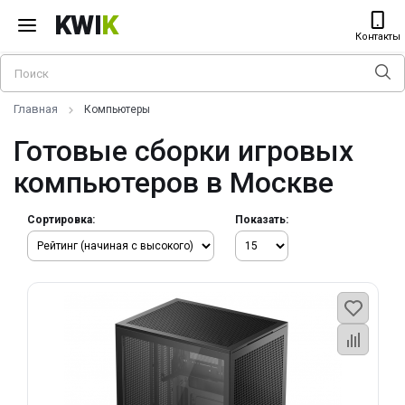
KWI
K
Контакты
Главная
Компьютеры
Готовые сборки игровых
компьютеров в Москве
Сортировка:
Показать: