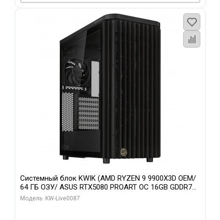
Системный блок KWIK (AMD RYZEN 9 9900X3D OEM/
64 ГБ ОЗУ/ ASUS RTX5080 PROART OC 16GB GDDR7
256bit Type-C DP 2/ 1 ТБ SSD)
Модель: KW-Live0087