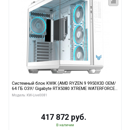
Системный блок KWIK (AMD RYZEN 9 9950X3D OEM/
64 ГБ ОЗУ/ Gigabyte RTX5080 XTREME WATERFORCE
16GB GDDR7 256bit/ 1 ТБ SSD)
Модель: KW-Live0081
417 872 руб.
В наличии