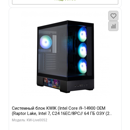
Системный блок KWIK (Intel Core i9-14900 OEM
(Raptor Lake, Intel 7, C24 16EC/8PC// 64 ГБ ОЗУ (2
модуля)/ Palit RTX5080 GAMINGPRO OC 16GB GDDR7
Модель: KW-Live0052
256bit 3xDP HD/ 512 ГБ SSD)