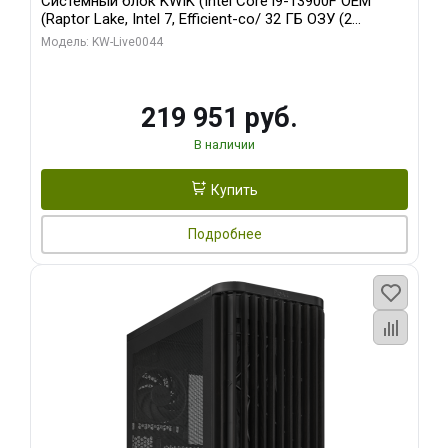
Системный блок KWIK (Intel Core i9-13900F OEM
(Raptor Lake, Intel 7, Efficient-co/ 32 ГБ ОЗУ (2
модуля)/ Gigabyte RTX5070Ti AERO OC 16GB GDDR7
Модель: KW-Live0044
256bit 3xDP HD/ 512 ГБ SSD)
219 951 руб.
В наличии
Купить
Подробнее