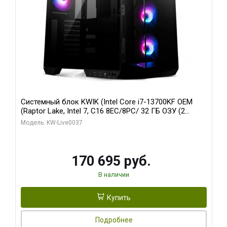
Системный блок KWIK (Intel Core i7-13700KF OEM
(Raptor Lake, Intel 7, C16 8EC/8PC/ 32 ГБ ОЗУ (2
модуля)/ Gigabyte RTX5070 AERO OC 12GB GDDR7
Модель: KW-Live0037
192bit 3xDP HDMI/ 1 ТБ SSD)
170 695 руб.
В наличии
Купить
Подробнее