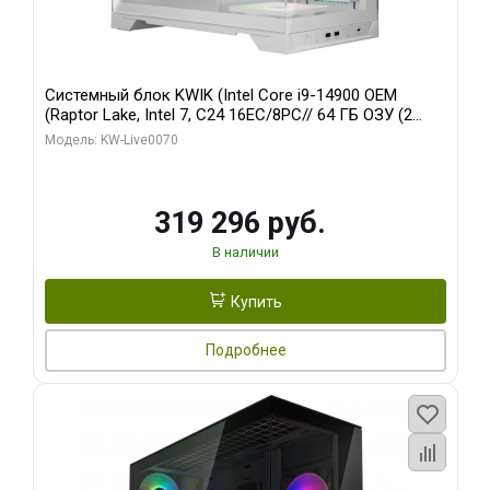
Системный блок KWIK (Intel Core i9-14900 OEM
(Raptor Lake, Intel 7, C24 16EC/8PC// 64 ГБ ОЗУ (2
модуля)/ Gigabyte RTX5080 XTREME WATERFORCE
Модель: KW-Live0070
16GB GDDR7 256bit/ 960 ГБ SSD)
319 296 руб.
В наличии
Купить
Подробнее