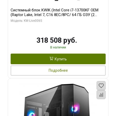
Системный блок KWIK (Intel Core i7-13700KF OEM
(Raptor Lake, Intel 7, C16 8EC/8PC/ 64 ГБ ОЗУ (2
модуля)/ ASUS RTX5080 PROART OC 16GB GDDR7
Модель: KW-Live0065
256bit Type-C DP 2/ 1 ТБ SSD)
318 508 руб.
В наличии
Купить
Подробнее