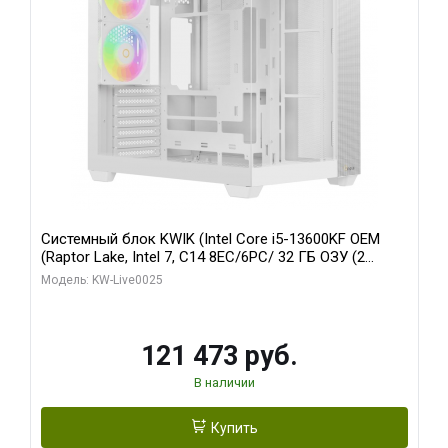
Системный блок KWIK (Intel Core i5-13600KF OEM
(Raptor Lake, Intel 7, C14 8EC/6PC/ 32 ГБ ОЗУ (2
модуля)/ Gigabyte RTX5060 WINDFORCE OC 8GB
Модель: KW-Live0025
GDDR7 128bit 3xDP / 960 ГБ SSD)
121 473 руб.
В наличии
Купить