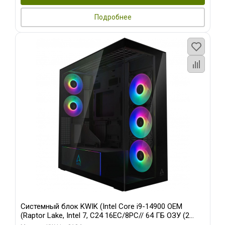
Подробнее
Системный блок KWIK (Intel Core i9-14900 OEM
(Raptor Lake, Intel 7, C24 16EC/8PC// 64 ГБ ОЗУ (2
модуля)/ Afox RTX4090 24GB GDDR6X 384-Bit 3xDP