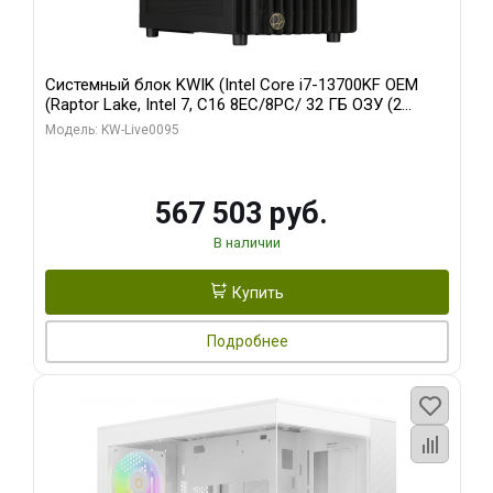
Системный блок KWIK (Intel Core i7-13700KF OEM
(Raptor Lake, Intel 7, C16 8EC/8PC/ 32 ГБ ОЗУ (2
модуля)/ Afox RTX4090 24GB GDDR6X 384-Bit 3xDP
Модель: KW-Live0095
HDMI ATX Turbo/ 512 ГБ SSD)
567 503 руб.
В наличии
Купить
Подробнее