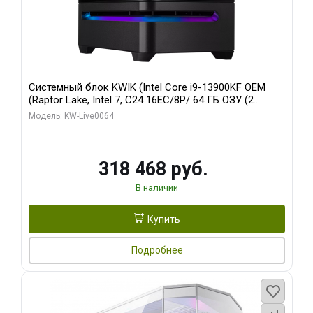
Системный блок KWIK (Intel Core i9-13900KF OEM
(Raptor Lake, Intel 7, C24 16EC/8P/ 64 ГБ ОЗУ (2
модуля)/ ASUS RTX5080 PROART OC 16GB GDDR7
Модель: KW-Live0064
256bit Type-C DP 2/ 512 ГБ SSD)
318 468 руб.
В наличии
Купить
Подробнее