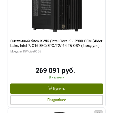
Системный блок KWIK (Intel Core i9-12900 OEM (Alder
Lake, Intel 7, C16 8EC/8PC/T2/ 64 ГБ ОЗУ (2 модуля)/
Palit RTX5080 INFINITY 3 OC 16GB GDDR7 256bit 3xDP
Модель: KW-Live0056
H/ 1 ТБ SSD)
269 091 руб.
В наличии
Купить
Подробнее