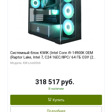
Системный блок KWIK (Intel Core i9-14900K OEM
(Raptor Lake, Intel 7, C24 16EC/8PC/ 64 ГБ ОЗУ (2
модуля)/ Gigabyte RTX5080 XTREME WATERFORCE
Модель: KW-Live0066
16GB GDDR7 256bit/ 1 ТБ SSD)
318 517 руб.
В наличии
Купить
Подробнее