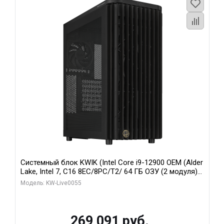
Системный блок KWIK (Intel Core i9-12900 OEM (Alder
Lake, Intel 7, C16 8EC/8PC/T2/ 64 ГБ ОЗУ (2 модуля)/
MSI RTX5080 SHADOW 3X OC 16GB GDDR7 256bit 3xDP
Модель: KW-Live0055
HDMI/ 1 ТБ SSD)
269 091 руб.