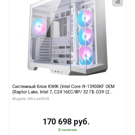
Системный блок KWIK (Intel Core i9-13900KF OEM
(Raptor Lake, Intel 7, C24 16EC/8P/ 32 ГБ ОЗУ (2
модуля)/ Gigabyte RX9070XT GAMING OC 16GB GDDR6
Модель: KW-Live0038
256bit 2xDP 2/ 960 ГБ SSD)
170 698 руб.
В наличии