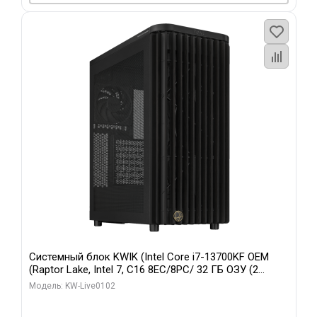
Системный блок KWIK (Intel Core i7-13700KF OEM
(Raptor Lake, Intel 7, C16 8EC/8PC/ 32 ГБ ОЗУ (2
модуля)/ Afox RTX4090 24GB GDDR6X 384-Bit 3xDP
Модель: KW-Live0102
HDMI ATX Turbo/ 960 ГБ SSD)