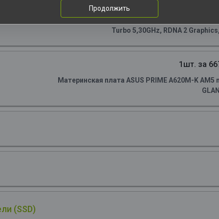
1шт. за 149
Продолжить
Центральный Процессор AMD RYZEN 5 7600X OE
Turbo 5,30GHz, RDNA 2 Graphics
1шт. за 66
Материнская плата ASUS PRIME A620M-K AM5 m
GLA
ли (SSD)