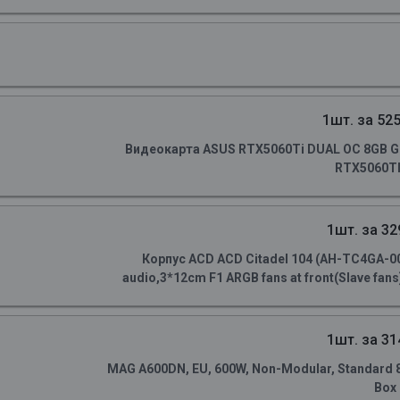
1шт. за 525
Видеокарта ASUS RTX5060Ti DUAL OC 8GB GD
RTX5060TI
1шт. за 32
Корпус ACD ACD Citadel 104 (AH-TC4GA-0
audio,3*12cm F1 ARGB fans at front(Slave fans)
1шт. за 31
MAG A600DN, EU, 600W, Non-Modular, Standard 80 
Box