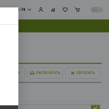
925) 728-81-74
выбрать
IMM XPG
В КОРЗИНУ
РАСПЕЧАТАТЬ
СБРОСИТЬ
опитель
SD8 PCIe