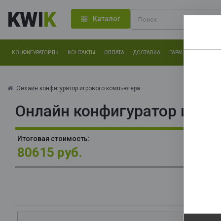
KWI
K
Каталог
КОНФИГУРАТОР ПК
КОНТАКТЫ
ОПЛАТА
ДОСТАВКА
ГАРАНТИЯ
О КОМ
Нам оч
другие.
Онлайн конфигуратор игрового компьютера
Онлайн конфигуратор игро
Закончи
О
Итоговая стоимость:
La
80615 руб.
В
S
Ge