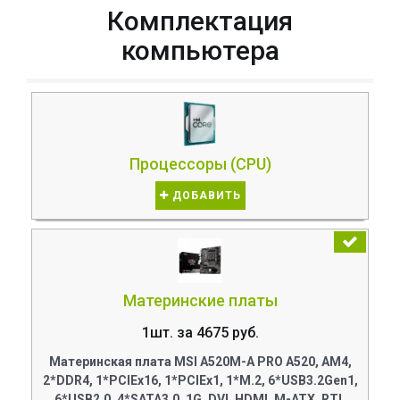
Комплектация
компьютера
Процессоры (CPU)
ДОБАВИТЬ
Материнские платы
1шт. за 4675 руб.
Материнская плата MSI A520M-A PRO A520, AM4,
2*DDR4, 1*PCIEx16, 1*PCIEx1, 1*M.2, 6*USB3.2Gen1,
6*USB2.0, 4*SATA3.0, 1G, DVI, HDMI, M-ATX, RTL