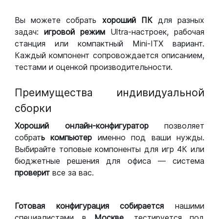
Вы можете собрать
хороший ПК
для разных
задач:
игровой режим
Ultra-настроек, рабочая
станция или компактный Mini-ITX вариант.
Каждый компонент сопровождается описанием,
тестами и оценкой производительности.
Преимущества индивидуальной
сборки
Хороший
онлайн-конфигуратор
позволяет
собрат
ь компьютер
именно под ваши нужды.
Выбирайте топовые компоненты для игр 4К или
бюджетные решения для офиса — система
проверит
все за вас.
Готовая конфигурация
собирается
нашими
специалистами в
Москве,
тестируется под