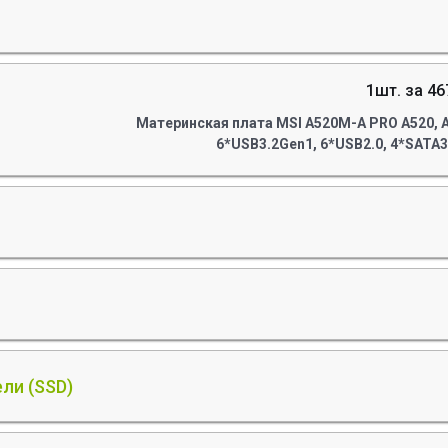
1шт. за 46
Материнская плата MSI A520M-A PRO A520, AM
6*USB3.2Gen1, 6*USB2.0, 4*SATA3.
ли (SSD)