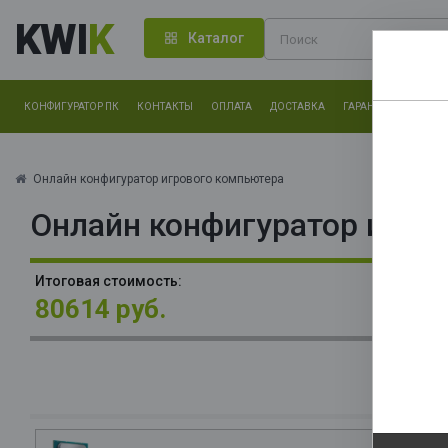
KWI
K
Каталог
КОНФИГУРАТОР ПК
КОНТАКТЫ
ОПЛАТА
ДОСТАВКА
ГАРАНТИЯ
О КОМ
Нам оч
другие.
Онлайн конфигуратор игрового компьютера
Онлайн конфигуратор игро
Закончи
П
Итоговая стоимость:
(C
80614 руб.
16
О
La