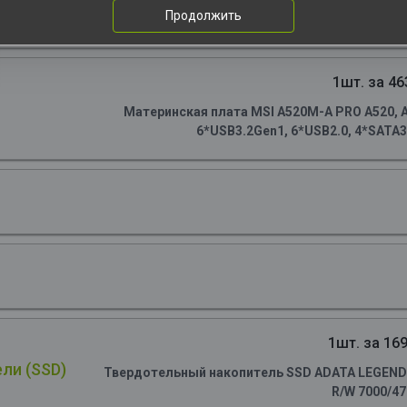
Продолжить
1шт. за 46
Материнская плата MSI A520M-A PRO A520, AM
6*USB3.2Gen1, 6*USB2.0, 4*SATA3.
1шт. за 169
ли (SSD)
Твердотельный накопитель SSD ADATA LEGEND 90
R/W 7000/4