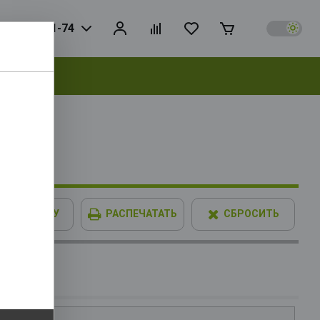
925) 728-81-74
выбрать
500 OEM
hics, L3
В КОРЗИНУ
РАСПЕЧАТАТЬ
СБРОСИТЬ
IMM XPG