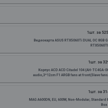
1шт. за 525
Видеокарта ASUS RTX5060Ti DUAL OC 8GB GD
RTX5060TI
1шт. за 32
Корпус ACD ACD Citadel 104 (AH-TC4GA-0
audio,3*12cm F1 ARGB fans at front(Slave fans)
1шт. за 31
MAG A600DN, EU, 600W, Non-Modular, Standard 80 
Box