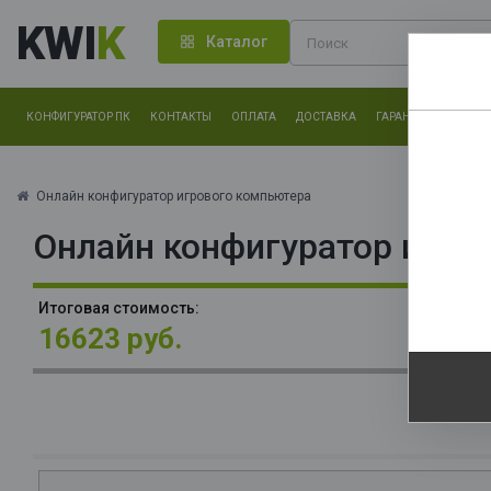
KWI
K
Каталог
КОНФИГУРАТОР ПК
КОНТАКТЫ
ОПЛАТА
ДОСТАВКА
ГАРАНТИЯ
О КОМ
Нам оч
другие.
Онлайн конфигуратор игрового компьютера
Онлайн конфигуратор игро
Закончи
О
Итоговая стоимость:
16623 руб.