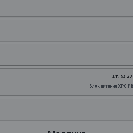
1шт. за 37
Блок питания XPG P