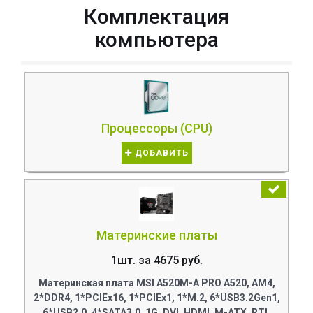
Комплектация
компьютера
Процессоры (CPU)
ДОБАВИТЬ
Материнские платы
1шт. за 4675 руб.
Материнская плата MSI A520M-A PRO A520, AM4,
2*DDR4, 1*PCIEx16, 1*PCIEx1, 1*M.2, 6*USB3.2Gen1,
6*USB2.0, 4*SATA3.0, 1G, DVI, HDMI, M-ATX, RTL