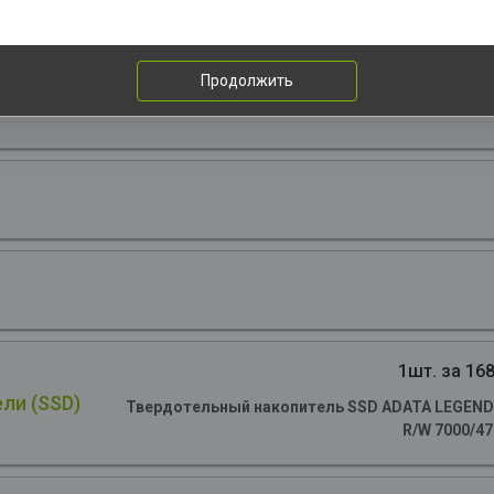
Продолжить
1шт. за 168
ли (SSD)
Твердотельный накопитель SSD ADATA LEGEND 90
R/W 7000/4