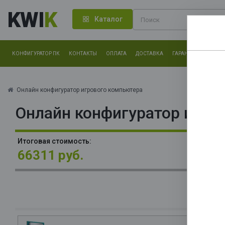
KWI
K
Каталог
КОНФИГУРАТОР ПК
КОНТАКТЫ
ОПЛАТА
ДОСТАВКА
ГАРАНТИЯ
О КОМ
Нам оч
другие.
Онлайн конфигуратор игрового компьютера
Онлайн конфигуратор игро
Закончи
П
Итоговая стоимость:
(R
66311 руб.
P
Gr
М
О
32