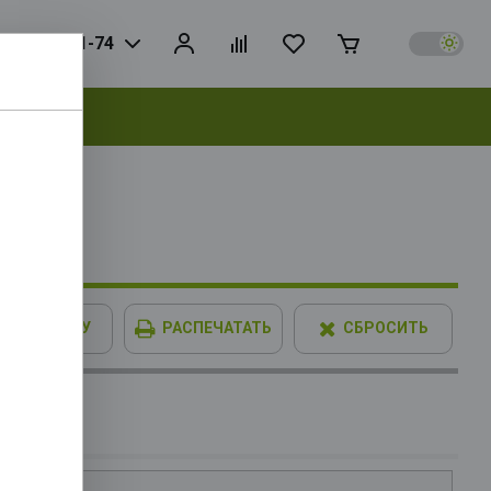
925) 728-81-74
выбрать
0KF OEM
GHz(EC),
В КОРЗИНУ
РАСПЕЧАТАТЬ
СБРОСИТЬ
 Without
 RTL
GB DDR4