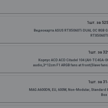
1шт. за 525
Видеокарта ASUS RTX5060Ti DUAL OC 8GB GD
RTX5060TI
1шт. за 32
Корпус ACD ACD Citadel 104 (AH-TC4GA-0
audio,3*12cm F1 ARGB fans at front(Slave fans)
1шт. за 31
MAG A600DN, EU, 600W, Non-Modular, Standard 80 
Box