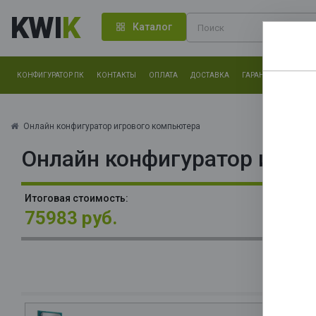
KWI
K
Каталог
КОНФИГУРАТОР ПК
КОНТАКТЫ
ОПЛАТА
ДОСТАВКА
ГАРАНТИЯ
О КОМ
Нам оч
другие.
Онлайн конфигуратор игрового компьютера
Онлайн конфигуратор игро
Закончи
П
Итоговая стоимость:
L
75983 руб.
2,
Ca
М
О
La