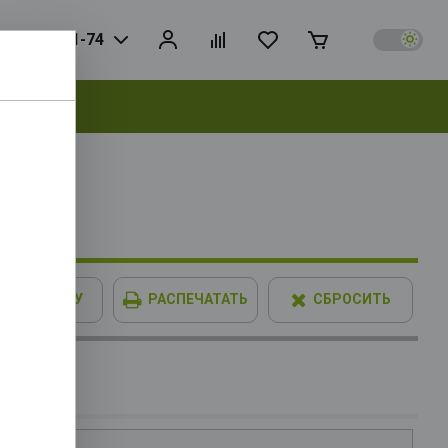
925) 728-81-74
выбрать
 (Raptor
nce Base
В КОРЗИНУ
РАСПЕЧАТАТЬ
СБРОСИТЬ
2 9.5Mb,
 RTL
IMM XPG