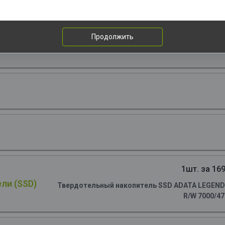
Продолжить
1шт. за 169
ли (SSD)
Твердотельный накопитель SSD ADATA LEGEND 90
R/W 7000/4