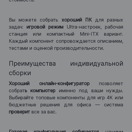
Вы можете собрать
хороший ПК
для разных
задач:
игровой режим
Ultra-настроек, рабочая
станция или компактный Mini-ITX вариант.
Каждый компонент сопровождается описанием,
тестами и оценкой производительности.
Преимущества индивидуальной
сборки
Хороший
онлайн-конфигуратор
позволяет
собрат
ь компьютер
именно под ваши нужды.
Выбирайте топовые компоненты для игр 4К или
бюджетные решения для офиса — система
проверит
все за вас.
Готовая конфигурация
собирается
нашими