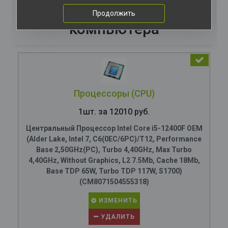
Комплектация
Продолжить
компьютера
Процессоры (CPU)
1шт. за 12010 руб.
Центральный Процессор Intel Core i5-12400F OEM
(Alder Lake, Intel 7, C6(0EC/6PC)/T12, Performance
Base 2,50GHz(PC), Turbo 4,40GHz, Max Turbo
4,40GHz, Without Graphics, L2 7.5Mb, Cache 18Mb,
Base TDP 65W, Turbo TDP 117W, S1700)
(CM8071504555318)
ИЗМЕНИТЬ
УДАЛИТЬ